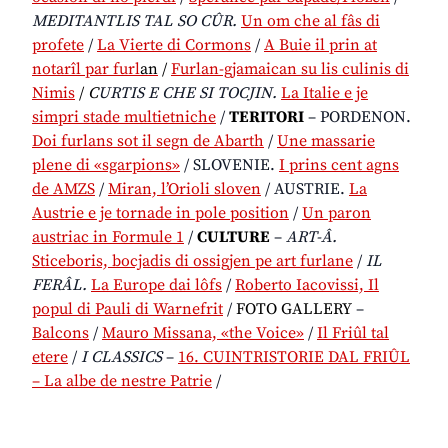
MEDITANTLIS TAL SO CÛR.
Un om che al fâs di
profete
/
La Vierte di Cormons
/
A Buie il prin at
notarîl par furl
an
/
Furlan-gjamaican su lis culinis di
Nimis
/
C
URTIS E CHE SI TOCJIN.
La Italie e je
simpri stade multietniche
/
TERITORI
– PORDENON.
Doi furlans sot il segn de Abarth
/
Une massarie
plene di «sgarpions»
/ SLOVENIE.
I prins cent agns
de AMZS
/
Miran, l’Orioli sloven
/ AUSTRIE.
La
Austrie e je tornade in pole position
/
Un paron
austriac in Formule 1
/
CULTURE
–
ART-Â.
Sticeboris, bocjadis di ossigjen pe art furlane
/
IL
FERÂL.
La Europe dai lôfs
/
Roberto Iacovissi, Il
popul di Pauli di Warnefrit
/
FOTO GALLERY
–
Balcons
/
Mauro Missana, «the Voice»
/
Il Friûl tal
etere
/
I CLASSICS
–
16. CUINTRISTORIE DAL FRIÛL
– La albe de nestre Patrie
/