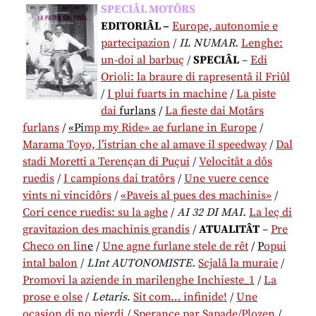
SPECIÂL MOTÔRS
EDITORIÂL
–
Europe, autonomie e
partecipazion
/
IL NUMAR.
Lenghe:
un-doi al barbuç
/
SPECIÂL
–
Edi
Orioli: la braure di rapresentâ il Friûl
/
I plui fuarts in machine
/
La piste
dai
furlans
/
La fieste dai Motârs
furlans
/
«Pi
mp my Ride» ae furlane in Europe
/
Marama Toyo, l’istrian che al amave il speedway
/
Dal
stadi Moretti a Terençan di Puçui
/
Velocitât a dôs
ruedis
/
I campions dai tratôrs
/
Une vuere cence
vints ni vincidôrs
/
«Paveis al pues des machinis»
/
Cori cence ruedis: su la aghe
/
AI 32 DI MAI.
La leç di
gravitazion des machinis grandis
/
ATUALITÂT
–
Pre
Checo on lin
e
/
Une agne furlane stele de rêt
/
P
opui
intal balon
/
LInt AUTONOMISTE.
Scjalâ la muraie
/
Promovi la aziende in marilenghe Inchieste_1
/
La
prose e olse
/
Letaris
.
Sit com… infinide!
/
Une
ocasion di no pierdi
/
Sperance par Sapade/Plozen
/