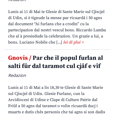
Lunis ai 11 di Mai te Glesie di Sante Marie sul Cjiscjel
di Udin, si è tignude la messe par ricuardâ i 50 agns
dal document “Ai furlans che a crodin” cu la
partecipazion dal nestri vescul bons. Riccardo Lamba
che al à presiedude la celebrazion. Un grazie a lui, a
bons. Luciano Nobile che […]
lei di plui +
Gnovis /
Par che il popul furlan al
salti fûr dal taramot cul cjâf e vîf
Redazion
Lunis ai 11 di Mai a lis 18,30 te Glesie di Sante Marie
sul Cjiscjel di Udin. Glesie Furlane, cun la
Arcidiocesi di Udine e Clape di Culture Patrie dal
Friûl a 50 agns dal taramot o volìn ricuardâ ducj i
muarts e dutis chês personis che tai agns si son dadis