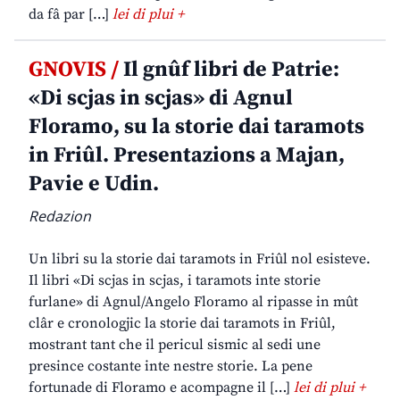
da fâ par […]
lei di plui +
GNOVIS /
Il gnûf libri de Patrie:
«Di scjas in scjas» di Agnul
Floramo, su la storie dai taramots
in Friûl. Presentazions a Majan,
Pavie e Udin.
Redazion
Un libri su la storie dai taramots in Friûl nol esisteve.
Il libri «Di scjas in scjas, i taramots inte storie
furlane» di Agnul/Angelo Floramo al ripasse in mût
clâr e cronologjic la storie dai taramots in Friûl,
mostrant tant che il pericul sismic al sedi une
presince costante inte nestre storie. La pene
fortunade di Floramo e acompagne il […]
lei di plui +