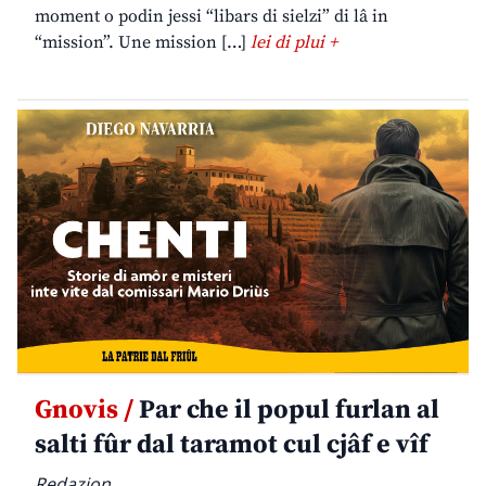
moment o podin jessi “libars di sielzi” di lâ in
“mission”. Une mission […]
lei di plui +
Gnovis /
Par che il popul furlan al
salti fûr dal taramot cul cjâf e vîf
Redazion