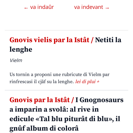
← va indaûr
va indevant →
Gnovis vielis par la Istât /
Netiti la
lenghe
Vielm
Us tornin a proponi une rubricute di Vielm par
rinfrescasi il cjâf su la lenghe.
lei di plui +
Gnovis par la Istât /
I Gnognosaurs
a imparin a svolâ: al rive in
edicule «Tal blu piturât di blu», il
gnûf album di colorâ