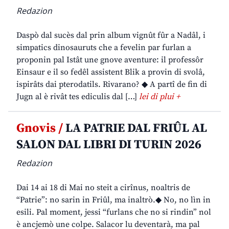
Redazion
Daspò dal sucès dal prin album vignût fûr a Nadâl, i
simpatics dinosauruts che a fevelin par furlan a
proponin pal Istât une gnove aventure: il professôr
Einsaur e il so fedêl assistent Blik a provin di svolâ,
ispirâts dai pterodatils. Rivarano? ◆ A partî de fin di
Jugn al è rivât tes ediculis dal […]
lei di plui +
Gnovis /
LA PATRIE DAL FRIÛL AL
SALON DAL LIBRI DI TURIN 2026
Redazion
Dai 14 ai 18 di Mai no steit a cirînus, noaltris de
“Patrie”: no sarin in Friûl, ma inaltrò.◆ No, no lìn in
esili. Pal moment, jessi “furlans che no si rindin” nol
è ancjemò une colpe. Salacor lu deventarà, ma pal