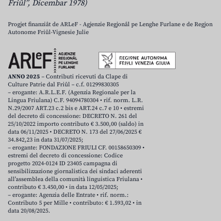
Friûl”, Dicembar 1978)
Progjet finanziât de ARLeF - Agjenzie Regjonâl pe Lenghe Furlane e de Regjon
Autonome Friûl-Vignesie Julie
ANNO 2025
– Contributi ricevuti da Clape di
Culture Patrie dal Friûl – c.f. 01299830305
– erogante: A.R.L.E.F. (Agenzia Regionale per la
Lingua Friulana) C.F. 94094780304 • rif. norm. L.R.
N.29/2007 ART.23 c.2 bis e ART.24 c.7 e 10 • estremi
del decreto di concessione: DECRETO N. 261 del
25/10/2022 importo contributo € 3.500,00 (saldo) in
data 06/11/2025 • DECRETO N. 173 del 27/06/2025 €
34.842,23 in data 31/07/2025;
– erogante: FONDAZIONE FRIULI CF. 00158650309 •
estremi del decreto di concessione: Codice
progetto 2024-0124 ID 23405 campagna di
sensibilizzazione giornalistica dei sindaci aderenti
all’assemblea della comunità linguistica Friulana •
contributo € 3.450,00 • in data 12/05/2025;
– erogante: Agenzia delle Entrate • rif. norm.:
Contributo 5 per Mille • contributo: € 1.593,02 • in
data 20/08/2025.