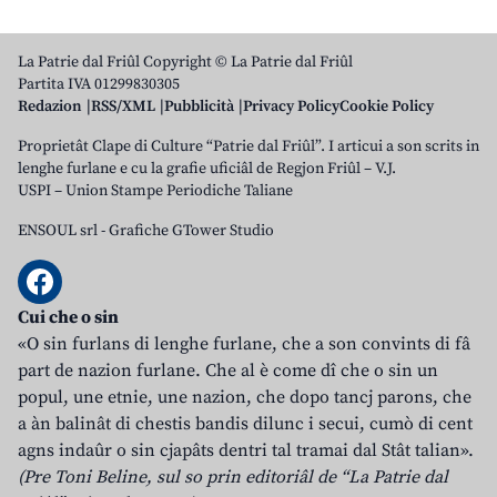
La Patrie dal Friûl Copyright © La Patrie dal Friûl
Partita IVA 01299830305
Redazion
RSS/XML
Pubblicità
Privacy Policy
Cookie Policy
Proprietât Clape di Culture “Patrie dal Friûl”. I articui a son scrits in
lenghe furlane e cu la grafie uficiâl de Regjon Friûl – V.J.
USPI – Union Stampe Periodiche Taliane
ENSOUL srl
-
Grafiche GTower Studio
Cui che o sin
«O sin furlans di lenghe furlane, che a son convints di fâ
part de nazion furlane. Che al è come dî che o sin un
popul, une etnie, une nazion, che dopo tancj parons, che
a àn balinât di chestis bandis dilunc i secui, cumò di cent
agns indaûr o sin cjapâts dentri tal tramai dal Stât talian».
(Pre Toni Beline, sul so prin editoriâl de “La Patrie dal