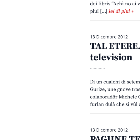
doi libris “Achì no ai 
plui […]
lei di plui +
13 Dicembre 2012
TAL ETERE.
television
............
Di un cualchi di setem
Gurize, une gnove tra
colaboradôr Michele Ca
furlan dulà che si vûl
13 Dicembre 2012
PAGJINE T