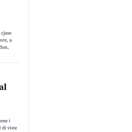
 cjase
ore, a
idun,
al
ome i
 di viste