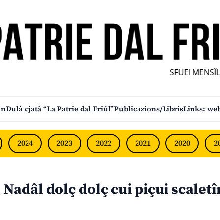
SFUEI MENSÎL F
in
Dulà cjatâ “La Patrie dal Friûl”
Publicazions/Libris
Links: web
2024
2023
2022
2021
2020
2
Nadâl dolç dolç cui piçui scaletî