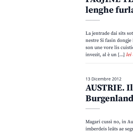
lenghe furl
............
La jentrade dai sits so
nestre Si fasin dongje
son une vore lis cuist
invezit, al è un […]
lei
13 Dicembre 2012
AUSTRIE. Il
Burgenlan
............
Magari cussì no, in Au
imberdeis leâts ae seg