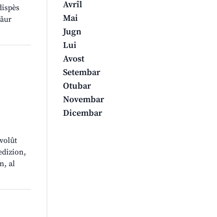
Avrîl
 dispès
Mai
fâur
Jugn
Lui
Avost
Setembar
Otubar
Novembar
Dicembar
volût
edizion,
n, al