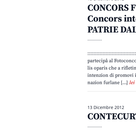
CONCORS F
Concors int
PATRIE DA
............
::::::::::::::::::::::::::::::
partecipâ al Fotocon
lis oparis che a rifleti
intenzion di promovi il
nazion furlane […]
lei
13 Dicembre 2012
CONTECURTE
............