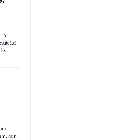
.
. Al
tât lui
lis
ant
rum, cun