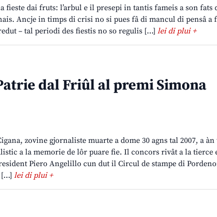
la fieste dai fruts: l’arbul e il presepi in tantis fameis a son fats
ais. Ancje in timps di crisi no si pues fâ di mancul di pensâ a 
redut – tal periodi des fiestis no so regulis […]
lei di plui +
atrie dal Friûl al premi Simona
Cigana, zovine gjornaliste muarte a dome 30 agns tal 2007, a àn 
listic a la memorie de lôr puare fie. Il concors rivât a la tierce 
resident Piero Angelillo cun dut il Circul de stampe di Pordeno
s […]
lei di plui +