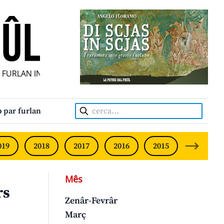
URLAN INDIPENDENT • INDEPENDENT FRIULIAN MONTHLY • 
Cerca:
 par furlan
019
2018
2017
2016
2015
2014
Mês
rs
Zenâr-Fevrâr
Març