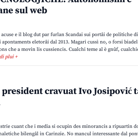
ane sul web
t acuse e il blog dut par furlan Scandai sui portâi de politiche di
 i apontaments eletorâi dal 2013. Magari cussì no, o forsi biadel
ions che a movin lis cussiencis. Cualchi teme al è gnûf, cualch
 di plui +
 president cravuat Ivo Josipović t
d
strie cuant che i media si ocupin des minorancis a ripuartin d
naletiche bilengâl in Carinzie. No mancul interessante dal pont