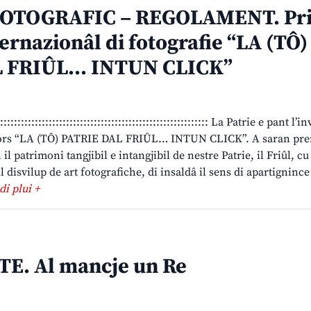
OTOGRAFIC – REGOLAMENT. Pr
ernazionâl di fotografie “LA (TÔ)
L FRIÛL… INTUN CLICK”
:::::::::::::::::::::::::::::::::::::::::::::::::::::::::::::: La Patrie e pant l’in
cors “LA (TÔ) PATRIE DAL FRIÛL… INTUN CLICK”. A saran pre
n il patrimoni tangjibil e intangjibil de nestre Patrie, il Friûl, cu
 disvilup de art fotografiche, di insaldâ il sens di apartignince 
 di plui +
. Al mancje un Re