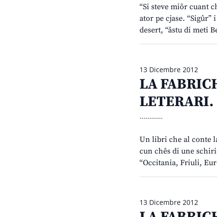
“Si steve miôr cuant ch
ator pe cjase. “Sigûr” i
desert, “âstu di meti 
13 Dicembre 2012
LA FABRICH
LETERARI. O
............
Un libri che al conte l
cun chês di une schirie
“Occitania, Friuli, Eur
13 Dicembre 2012