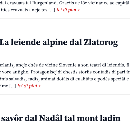
n dai cravuats tal Burgenland. Graciis ae lôr vicinance ae capitâl
litics cravuats ancje tes […]
lei di plui +
a leiende alpine dal Zlatorog
lanis, ancje chês de vicine Slovenie a son teatri di leiendis, fl
 vore antighe. Protagoniscj di chestis storiis contadis di pari in
nis salvadis, fadis, animai dotâts di cualitâts e podês speciâi e
ltime […]
lei di plui +
 savôr dal Nadâl tal mont ladin