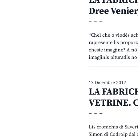
LA FABRICH
Dree Venier
............
“Chel che o viodês ach
rapresente lis propor
cheste imagjine? A nô 
imagjinis pituradis n
13 Dicembre 2012
LA FABRICH
VETRINE. Cr
............
Lis cronichis di Saver
Simon di Codroip dal a