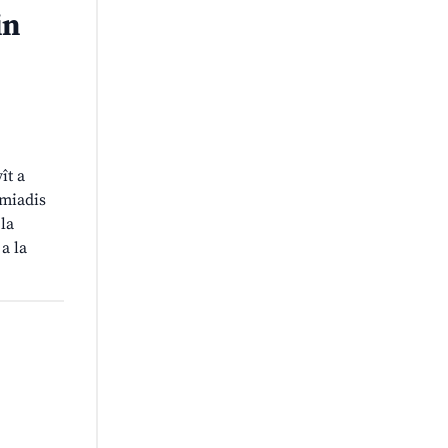
in
vît a
miadis
 la
a la