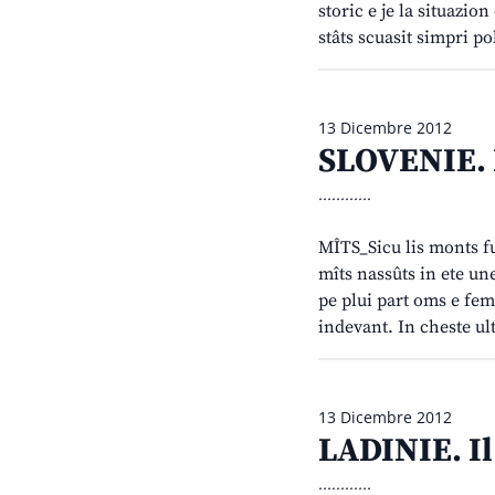
storic e je la situazio
stâts scuasit simpri po
13 Dicembre 2012
SLOVENIE. L
............
MÎTS_Sicu lis monts fur
mîts nassûts in ete une
pe plui part oms e femi
indevant. In cheste u
13 Dicembre 2012
LADINIE. Il
............