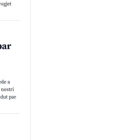
rogjet
par
ede a
 nestri
 dut par