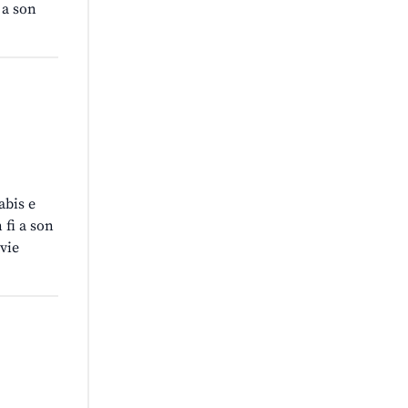
 a son
abis e
 fi a son
 vie