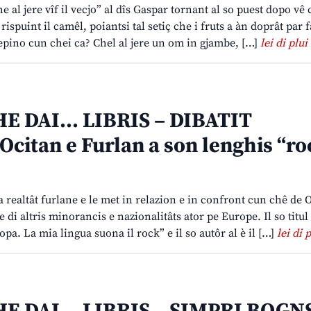
e al jere vîf il vecjo” al dîs Gaspar tornant al so puest dopo vê
 rispuint il camêl, poiantsi tal setiç che i fruts a àn doprât par f
Bepino cun chei ca? Chel al jere un om in gjambe, […]
lei di plui
E DAI… LIBRIS – DIBATIT
citan e Furlan a son lenghis “ro
a realtât furlane e le met in relazion e in confront cun chê de 
 di altris minorancis e nazionalitâts ator pe Europe. Il so titul 
opa. La mia lingua suona il rock” e il so autôr al è il […]
lei di 