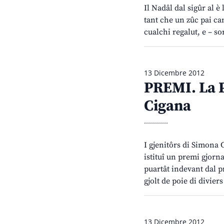
Il Nadâl dal sigûr al è 
tant che un zûc pai can
cualchi regalut, e – so
13 Dicembre 2012
PREMI. La P
Cigana
............
I gjenitôrs di Simona 
istituî un premi gjorna
puartât indevant dal p
gjolt de poie di divier
13 Dicembre 2012