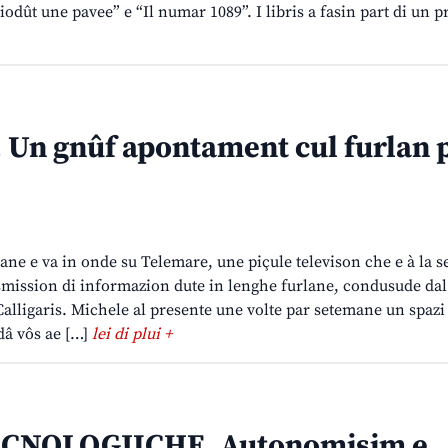
viodût une pavee” e “Il numar 1089”. I libris a fasin part di un p
 Un gnûf apontament cul furlan 
ane e va in onde su Telemare, une piçule televison che e à la s
smission di informazion dute in lenghe furlane, condusude dal
lligaris. Michele al presente une volte par setemane un spazi
 dâ vôs ae […]
lei di plui +
ECNOLOGJICHE. Autonomisim e