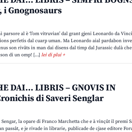
E DAI… LIBRIS – SIMPRI BOGNS
, i Gnognosaurs
ì parsore al è ‘l’om vitruvian’ dal grant gjeni Leonardo da Vinci
zions perfetis dal cuarp uman. Ma Leonardo aial pardabon inven
nus son rivâts in man dai disens dal timp dal Jurassic dulà che 
o son di un omp! […]
lei di plui +
E DAI… LIBRIS – GNOVIS IN
onichis di Saveri Senglar
i Sengar, la opare di Franco Marchetta che e à vinçût il premi S
n passât, e je rivade in librarie, publicade de cjase editore Fo