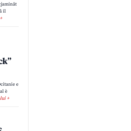
 cjaminât
â il
 +
ck”
Ocitanie e
al è
plui +