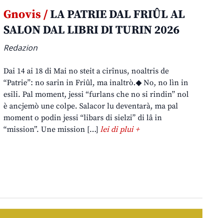
Gnovis /
LA PATRIE DAL FRIÛL AL
SALON DAL LIBRI DI TURIN 2026
Redazion
Dai 14 ai 18 di Mai no steit a cirînus, noaltris de
“Patrie”: no sarin in Friûl, ma inaltrò.◆ No, no lìn in
esili. Pal moment, jessi “furlans che no si rindin” nol
è ancjemò une colpe. Salacor lu deventarà, ma pal
moment o podin jessi “libars di sielzi” di lâ in
“mission”. Une mission […]
lei di plui +