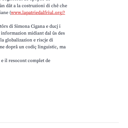
àn dât a la costruzioni di chê che
iane (
www.lapatriedalfriul.org/?
itôrs di Simona Cigana e ducj i
e informazion midiant dal ûs des
 globalizazion e riscje di
ome doprâ un codiç linguistic, ma
e e il resocont complet de