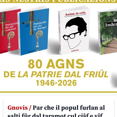
Gnovis /
Par che il popul furlan al
salti fûr dal taramot cul cjâf e vîf