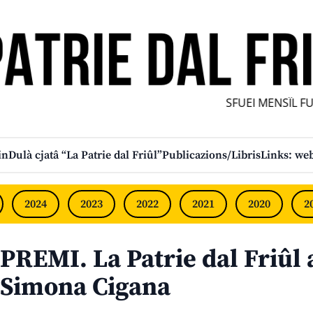
SFUEI MENSÎL FUR
in
Dulà cjatâ “La Patrie dal Friûl”
Publicazions/Libris
Links: web
2024
2023
2022
2021
2020
2
PREMI. La Patrie dal Friûl 
Simona Cigana