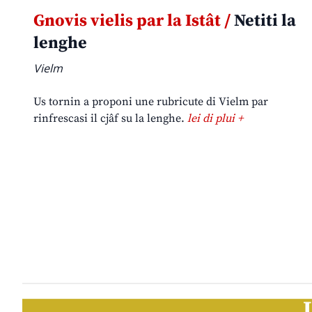
Gnovis vielis par la Istât /
Netiti la
lenghe
Vielm
Us tornin a proponi une rubricute di Vielm par
rinfrescasi il cjâf su la lenghe.
lei di plui +