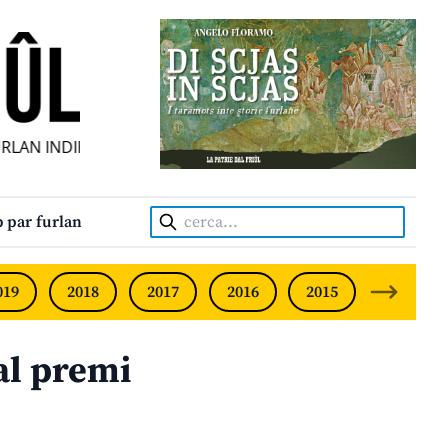
LAN INDIPENDENT • INDEPENDENT FRIULIAN MONTHLY • NE
Cerca:
 par furlan
019
2018
2017
2016
2015
2014
al premi