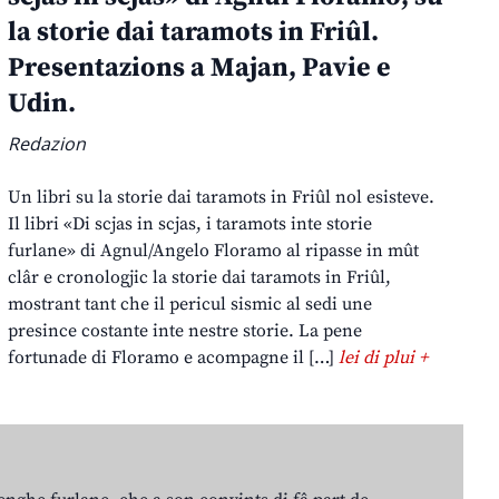
la storie dai taramots in Friûl.
Presentazions a Majan, Pavie e
Udin.
Redazion
Un libri su la storie dai taramots in Friûl nol esisteve.
Il libri «Di scjas in scjas, i taramots inte storie
furlane» di Agnul/Angelo Floramo al ripasse in mût
clâr e cronologjic la storie dai taramots in Friûl,
mostrant tant che il pericul sismic al sedi une
presince costante inte nestre storie. La pene
fortunade di Floramo e acompagne il […]
lei di plui +