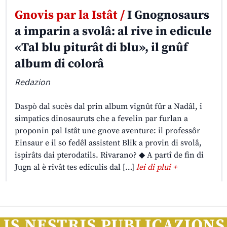
Gnovis par la Istât /
I Gnognosaurs
a imparin a svolâ: al rive in edicule
«Tal blu piturât di blu», il gnûf
album di colorâ
Redazion
Daspò dal sucès dal prin album vignût fûr a Nadâl, i
simpatics dinosauruts che a fevelin par furlan a
proponin pal Istât une gnove aventure: il professôr
Einsaur e il so fedêl assistent Blik a provin di svolâ,
ispirâts dai pterodatils. Rivarano? ◆ A partî de fin di
Jugn al è rivât tes ediculis dal […]
lei di plui +