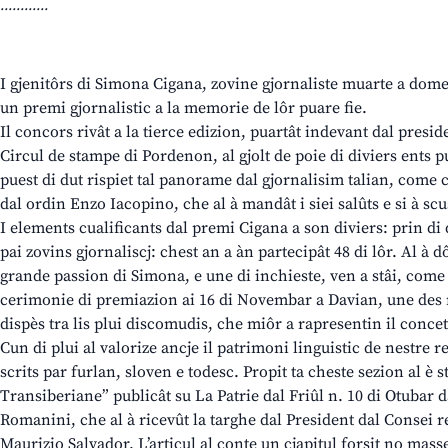
............
I gjenitôrs di Simona Cigana, zovine gjornaliste muarte a dome 3
un premi gjornalistic a la memorie de lôr puare fie.
Il concors rivât a la tierce edizion, puartât indevant dal presid
Circul de stampe di Pordenon, al gjolt de poie di diviers ents pub
puest di dut rispiet tal panorame dal gjornalisim talian, come c
dal ordin Enzo Iacopino, che al à mandât i siei salûts e si à scu
I elements cualificants dal premi Cigana a son diviers: prin di d
pai zovins gjornaliscj: chest an a àn partecipât 48 di lôr. Al à d
grande passion di Simona, e une di inchieste, ven a stâi, come ch
cerimonie di premiazion ai 16 di Novembar a Davian, une des m
dispès tra lis plui discomudis, che miôr a rapresentin il concet 
Cun di plui al valorize ancje il patrimoni linguistic de nestre r
scrits par furlan, sloven e todesc. Propit ta cheste sezion al è 
Transiberiane” publicât su La Patrie dal Friûl n. 10 di Otubar da
Romanini, che al à ricevût la targhe dal President dal Consei 
Maurizio Salvador. L’articul al conte un cjapitul forsit no mas