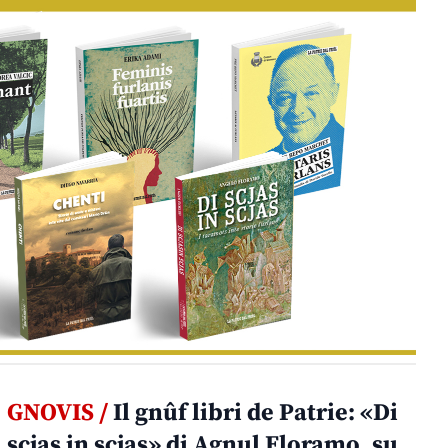
GNOVIS /
Il gnûf libri de Patrie: «Di
scjas in scjas» di Agnul Floramo, su