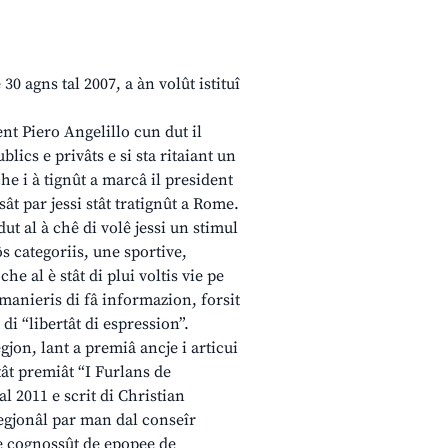
0 agns tal 2007, a àn volût istituî
ent Piero Angelillo cun dut il
lics e privâts e si sta ritaiant un
he i à tignût a marcâ il president
sât par jessi stât tratignût a Rome.
ut al à chê di volê jessi un stimul
ôs categoriis, une sportive,
e al è stât di plui voltis vie pe
anieris di fâ informazion, forsit
di “libertât di espression”.
egjon, lant a premiâ ancje i articui
stât premiât “I Furlans de
l 2011 e scrit di Christian
regjonâl par man dal conseîr
se cognossût de epopee de