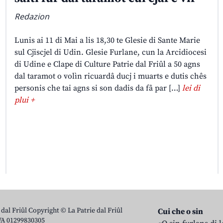
Redazion
Lunis ai 11 di Mai a lis 18,30 te Glesie di Sante Marie
sul Cjiscjel di Udin. Glesie Furlane, cun la Arcidiocesi
di Udine e Clape di Culture Patrie dal Friûl a 50 agns
dal taramot o volìn ricuardâ ducj i muarts e dutis chês
personis che tai agns si son dadis da fâ par […]
lei di
plui +
 dal Friûl Copyright © La Patrie dal Friûl
Cui che o sin
IVA 01299830305