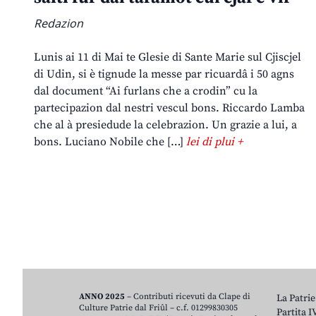
Redazion
Lunis ai 11 di Mai te Glesie di Sante Marie sul Cjiscjel
di Udin, si è tignude la messe par ricuardâ i 50 agns
dal document “Ai furlans che a crodin” cu la
partecipazion dal nestri vescul bons. Riccardo Lamba
che al à presiedude la celebrazion. Un grazie a lui, a
bons. Luciano Nobile che […]
lei di plui +
ANNO 2025
– Contributi ricevuti da Clape di
La Patrie
Culture Patrie dal Friûl – c.f. 01299830305
Partita 