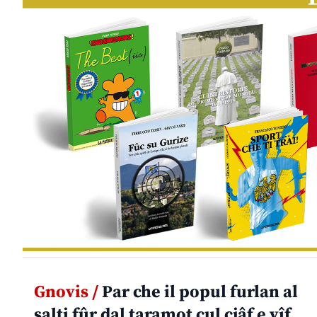
Gnovis /
Par che il popul furlan al
salti fûr dal taramot cul cjâf e vîf