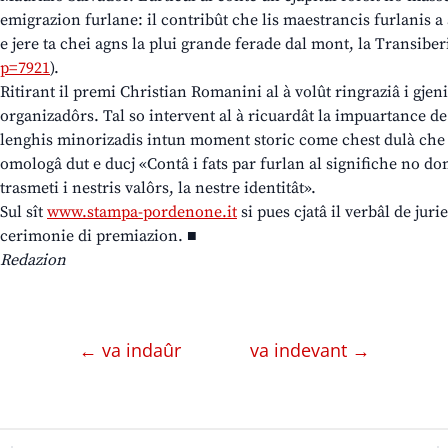
emigrazion furlane: il contribût che lis maestrancis furlanis a 
e jere ta chei agns la plui grande ferade dal mont, la Transiber
p=7921
).
Ritirant il premi Christian Romanini al à volût ringraziâ i gjen
organizadôrs. Tal so intervent al à ricuardât la impuartance d
lenghis minorizadis intun moment storic come chest dulà che la
omologâ dut e ducj «Contâ i fats par furlan al significhe no d
trasmeti i nestris valôrs, la nestre identitât».
Sul sît
www.stampa-pordenone.it
si pues cjatâ il verbâl de juri
cerimonie di premiazion. ■
Redazion
← va indaûr
va indevant →