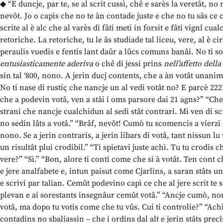
◆ “E duncje, par te, se al scrit cussì, chê e sarès la veretât, no
nevôt. Jo o capìs che no te àn contade juste e che no tu sâs ce c
scrite al è alc che al varès di fâti meti in forsit e fâti vignî cual
retoriche. La retoriche, tu le âs studiade tal liceu, vere, al è cir
peraulis vuedis e fentis lant daûr a lûcs comuns banâi. No ti so
entusiasticamente aderiva
o chê di jessi prins
nell’affetto del
sin tal ‘800, nono. A jerin ducj contents, che a àn votât unanim
No ti nase di rustiç che nancje un al vedi votât no? E parcè 222
che a podevin votâ, ven a stâi i oms parsore dai 21 agns?” “Che
strani che nancje cualchidun al sedi stât contrari. Mi ven di s
no sedin lâts a votâ.” “Brâf, nevôt! Cumò tu scomencis a vierzi i
nono. Se a jerin contraris, a jerin libars di votâ, tant nissun lu
un risultât plui crodibil.” “Ti spietavi juste achì. Tu tu crodis ch
vere?” “Sì.” “Bon, alore ti conti come che si à votât. Ten cont c
e jere analfabete e, intun paisut come Cjarlins, a saran stâts un 
e scrivi par talian. Cemût podevino capì ce che al jere scrit te 
plevan e ai sorestants insegnâur cemût votâ.” “Ancje cumò, non
votâ, ma dopo tu votis come che tu vûs. Cui ti controlie?” “Achì 
contadins no sbaliassin – che i ordins dal alt e jerin stâts precî