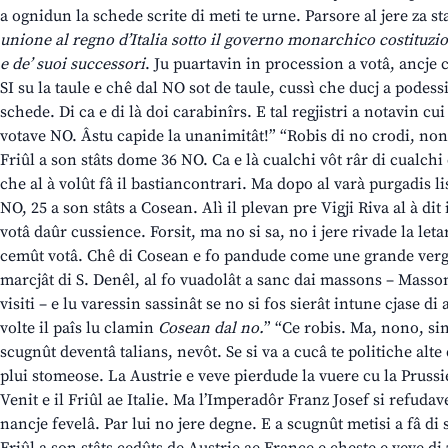
a ognidun la schede scrite di meti te urne. Parsore al jere za 
unione al regno d’Italia sotto il governo monarchico costituzi
e de’ suoi successori
. Ju puartavin in procession a votâ, ancje c
SI su la taule e chê dal NO sot de taule, cussì che ducj a podes
schede. Di ca e di là doi carabinîrs. E tal regjistri a notavin cui
votave NO. Âstu capide la unanimitât!” “Robis di no crodi, nono
Friûl a son stâts dome 36 NO. Ca e là cualchi vôt râr di cualchi 
che al à volût fâ il bastiancontrari. Ma dopo al varà purgadis li
NO, 25 a son stâts a Cosean. Alì il plevan pre Vigji Riva al à dit 
votâ daûr cussience. Forsit, ma no si sa, no i jere rivade la letar
cemût votâ. Chê di Cosean e fo pandude come une grande verg
marcjât di S. Denêl, al fo vuadolât a sanc dai massons – Mass
visiti – e lu varessin sassinât se no si fos sierât intune cjase di
volte il paîs lu clamin
Cosean dal no.
” “Ce robis. Ma, nono, sin
scugnût deventâ talians, nevôt. Se si va a cucâ te politiche alte
plui stomeose. La Austrie e veve pierdude la vuere cu la Prussie 
Venit e il Friûl ae Italie. Ma l’Imperadôr Franz Josef si refudave
nancje fevelâ. Par lui no jere degne. E a scugnût metisi a fâ di