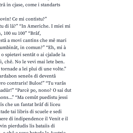
trâ in cjase, come i standarts
ovin! Ce mi contistu?”
stu di lâ?” “In Americhe. I miei mi
, 100 su 100” “Brâf,
stâ a movi cantins che mê mari
 cumbinât, in comun?” “Eh, mi à
 spietavi sentât o ai cjalade la
Sì, chê. No le vevi mai lete ben.
 tornade a lei plui di une volte.”
 pardabon seneôs di deventâ
 zero contraris! Bulos!” “Tu varâs
madûr!” “Parcè po, nono? O sai dut
ormons…” “Ma cemût puedistu jessi
s che un fantat brâf di liceu
ade tai libris di scuele e sedi
uere di indipendence il Venit e il
in pierdudis lis bataiis di