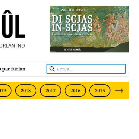
AN INDIPENDENT • INDEPENDENT FRIULIAN MONTHLY • NEO
Cerca:
 par furlan
019
2018
2017
2016
2015
2014