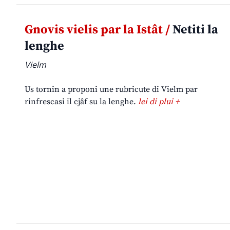
Gnovis vielis par la Istât /
Netiti la
lenghe
Vielm
Us tornin a proponi une rubricute di Vielm par
rinfrescasi il cjâf su la lenghe.
lei di plui +