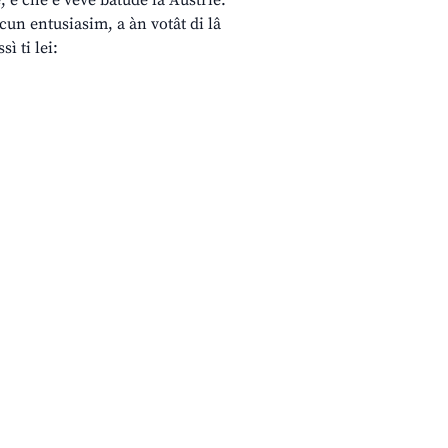
, e chê e veve batude la Austrie.
 cun entusiasim, a àn votât di lâ
sì ti lei: