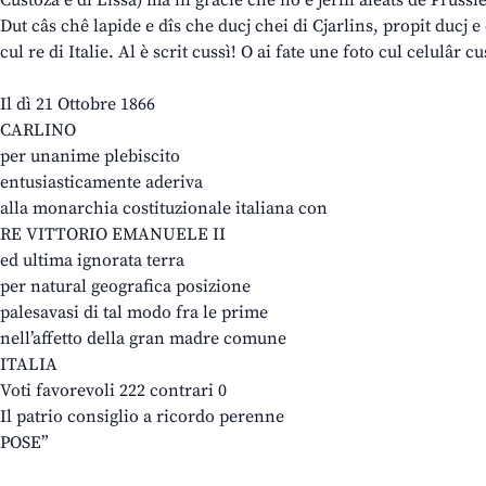
Custoza e di Lissa) ma in gracie che nô e jerin aleâts de Prussie
Dut câs chê lapide e dîs che ducj chei di Cjarlins, propit ducj e
cul re di Italie. Al è scrit cussì! O ai fate une foto cul celulâr cus
Il dì 21 Ottobre 1866
CARLINO
per unanime plebiscito
entusiasticamente aderiva
alla monarchia costituzionale italiana con
RE VITTORIO EMANUELE II
ed ultima ignorata terra
per natural geografica posizione
palesavasi di tal modo fra le prime
nell’affetto della gran madre comune
ITALIA
Voti favorevoli 222 contrari 0
Il patrio consiglio a ricordo perenne
POSE”