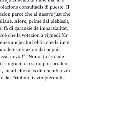
zirâju al Ream di Italie ma, al è
polazions consultadis di pueste. Il
otazion parcè che al nasave just che
aliane. Alore, prime dal plebissît,
si fâ di garanzie de imparzialitât,
arcè che la votazion a vignedi fûr
nse ancje che l’oblic che la int e
i autodeterminazion dai popui.
cussì, nevôt!” “Nono, tu âs dade
i ringracii e o sarai plui prudent
Ah, cuant che tu âs dit che nô o vin
s e dal Friûl no lis vin pierdudis