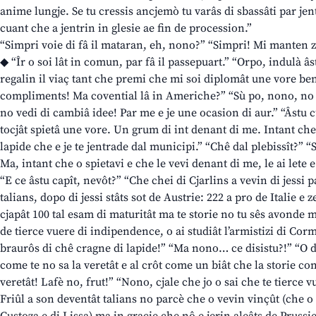
anime lungje. Se tu cressis ancjemò tu varâs di sbassâti par jen
cuant che a jentrin in glesie ae fin de procession.”
“Simpri voie di fâ il mataran, eh, nono?” “Simpri! Mi manten z
◆ “Îr o soi lât in comun, par fâ il passepuart.” “Orpo, indulà â
regalin il viaç tant che premi che mi soi diplomât une vore ben
compliments! Ma covential lâ in Americhe?” “Sù po, nono, no 
no vedi di cambiâ idee! Par me e je une ocasion di aur.” “Âstu
tocjât spietâ une vore. Un grum di int denant di me. Intant che o
lapide che e je te jentrade dal municipi.” “Chê dal plebissît?” “
Ma, intant che o spietavi e che le vevi denant di me, le ai lete e
“E ce âstu capît, nevôt?” “Che chei di Cjarlins a vevin di jessi
talians, dopo di jessi stâts sot de Austrie: 222 a pro de Italie e
cjapât 100 tal esam di maturitât ma te storie no tu sês avonde 
de tierce vuere di indipendence, o ai studiât l’armistizi di C
braurôs di chê cragne di lapide!” “Ma nono… ce disistu?!” “O dî
come te no sa la veretât e al crôt come un biât che la storie cont
veretât! Lafè no, frut!” “Nono, cjale che jo o sai che te tierce v
Friûl a son deventât talians no parcè che o vevin vinçût (che o v