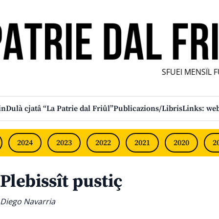
SFUEI MENSÎL FURL
in
Dulà cjatâ “La Patrie dal Friûl”
Publicazions/Libris
Links: web
2024
2023
2022
2021
2020
2
Plebissît pustiç
Diego Navarria