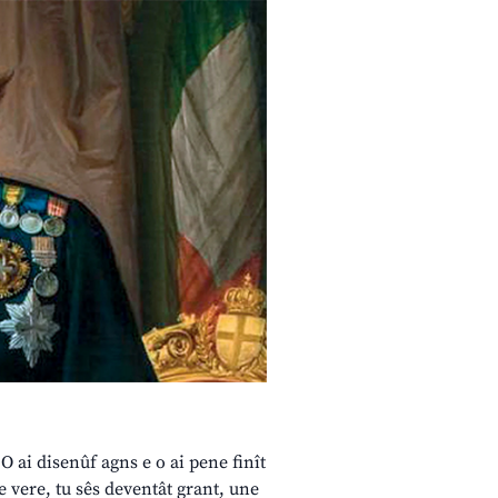
 ai disenûf agns e o ai pene finît
je vere, tu sês deventât grant, une