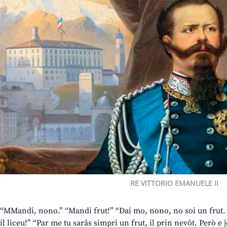
RE VITTORIO EMANUELE II
“MMandi, nono.” “Mandi frut!” “Dai mo, nono, no soi un frut. O
il liceu!” “Par me tu sarâs simpri un frut, il prin nevôt. Però e 