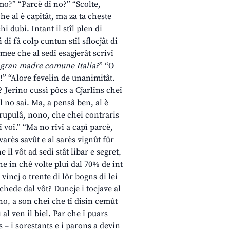
 mo?” “Parcè di no?” “Scolte,
he al è capitât, ma za ta cheste
chi dubi. Intant il stîl plen di
ì di fâ colp cuntun stîl sflocjât di
mee che al sedi esagjerât scrivi
la gran madre comune Italia?
” “O
!” “Alore fevelin de unanimitât.
? Jerino cussì pôcs a Cjarlins chei
l no sai. Ma, a pensâ ben, al è
crupulâ, nono, che chei contraris
 voi.” “Ma no rivi a capì parcè,
 varès savût e al sarès vignût fûr
e il vôt ad sedi stât libar e segret,
he in chê volte plui dal 70% de int
vincj o trente di lôr bogns di lei
schede dal vôt? Duncje i tocjave al
o, a son chei che ti disin cemût
al ven il biel. Par che i puars
s – i sorestants e i parons a devin