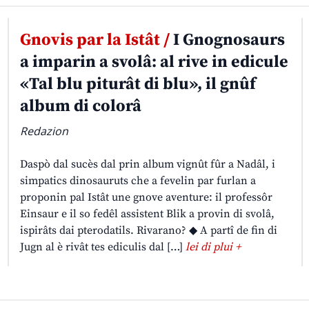
Gnovis par la Istât /
I Gnognosaurs
a imparin a svolâ: al rive in edicule
«Tal blu piturât di blu», il gnûf
album di colorâ
Redazion
Daspò dal sucès dal prin album vignût fûr a Nadâl, i
simpatics dinosauruts che a fevelin par furlan a
proponin pal Istât une gnove aventure: il professôr
Einsaur e il so fedêl assistent Blik a provin di svolâ,
ispirâts dai pterodatils. Rivarano? ◆ A partî de fin di
Jugn al è rivât tes ediculis dal […]
lei di plui +