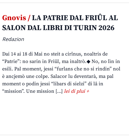
Gnovis /
LA PATRIE DAL FRIÛL AL
SALON DAL LIBRI DI TURIN 2026
Redazion
Dai 14 ai 18 di Mai no steit a cirînus, noaltris de
“Patrie”: no sarin in Friûl, ma inaltrò.◆ No, no lìn in
esili. Pal moment, jessi “furlans che no si rindin” nol
è ancjemò une colpe. Salacor lu deventarà, ma pal
moment o podin jessi “libars di sielzi” di lâ in
“mission”. Une mission […]
lei di plui +