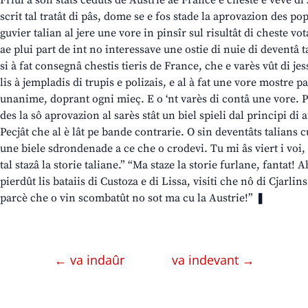
Friûl a son stâts cedûts de Austrie ae France e cheste e veve di 
scrit tal tratât di pâs, dome se e fos stade la aprovazion des po
guvier talian al jere une vore in pinsîr sul risultât di cheste v
ae plui part de int no interessave une ostie di nuie di deventâ t
si à fat consegnâ chestis tieris de France, che e varès vût di jes
lis à jempladis di trupis e polizais, e al à fat une vore mostre p
unanime, doprant ogni mieç. E o ‘nt varès di contâ une vore. Pe
des la sô aprovazion al sarès stât un biel spieli dal principi d
Pecjât che al è lât pe bande contrarie. O sin deventâts talians 
une biele sdrondenade a ce che o crodevi. Tu mi âs viert i voi, t
tal stazâ la storie taliane.” “Ma staze la storie furlane, fantat! 
pierdût lis bataiis di Custoza e di Lissa, visiti che nô di Cjarlin
parcè che o vin scombatût no sot ma cu la Austrie!” ❚
← va indaûr
va indevant →