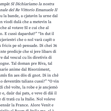
stampât
SI Dichiariamo la nostra
onale del Re Vittorio Emanuele II
u la bande, a cjatavin la urne dal
sin viodi dulà che a metevin la
 che al votave SI e cui che al
. E cussì dapardut?” “In dut il
cjaviestri che o nol varà capît o
s fricis pe sô pensade. Di chei 36
inte predicje che si jere libars di
e dal vescul cu lis diretivis di
ogne. Tal doman pre Riva, tal
onarie anime dal Risorziment,
 amîs fin aes dôs di gnot. Di in chê
o deventâts talians cussì?” “O vin
 di chê volte, la robe e je ancjemò
e, daûr dai pats, e veve di dâi il
 di tratâ cu la Italie. Nol voleve
 sensâr la France. Alore Venit e