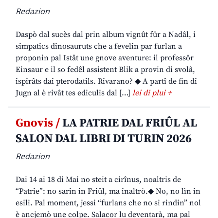
Redazion
Daspò dal sucès dal prin album vignût fûr a Nadâl, i
simpatics dinosauruts che a fevelin par furlan a
proponin pal Istât une gnove aventure: il professôr
Einsaur e il so fedêl assistent Blik a provin di svolâ,
ispirâts dai pterodatils. Rivarano? ◆ A partî de fin di
Jugn al è rivât tes ediculis dal […]
lei di plui +
Gnovis /
LA PATRIE DAL FRIÛL AL
SALON DAL LIBRI DI TURIN 2026
Redazion
Dai 14 ai 18 di Mai no steit a cirînus, noaltris de
“Patrie”: no sarin in Friûl, ma inaltrò.◆ No, no lìn in
esili. Pal moment, jessi “furlans che no si rindin” nol
è ancjemò une colpe. Salacor lu deventarà, ma pal