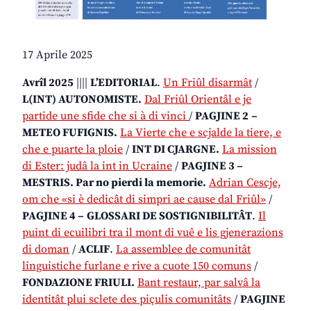
17 Aprile 2025
Avrîl 2025
||||
L’EDITORIAL
.
Un Friûl disarmât
/
L(INT) AUTONOMISTE.
Dal Friûl Orientâl e je
partide une sfide che si à di vinci
/
PAGJINE 2
–
METEO FUFIGNIS.
La Vierte che e scjalde la tiere, e
che e puarte la ploie
/
INT DI CJARGNE.
La mission
di Ester: judâ la int in Ucraine
/
PAGJINE 3 –
MESTRIS. Par no pierdi la memorie.
Adrian Cescje,
om che «si è dedicât di simpri ae cause dal Friûl»
/
PAGJINE 4 –
GLOSSARI DE SOSTIGNIBILITÂT
.
Il
puint di ecuilibri tra il mont di vuê e lis gjenerazions
di doman
/
ACLIF
.
La assemblee de comunitât
linguistiche furlane e rive a cuote 150 comuns
/
FONDAZIONE FRIULI.
Bant restaur, par salvâ la
identitât plui sclete des piçulis comunitâts
/
PAGJINE