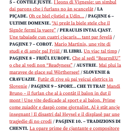
5 –
CONTILE JUSTE
.
I leons di Vignesie: un simbul
dai parons che i furlans no àn scancelât
/
LA
PIÇADE.
Oh ce biel cjistiel a Udin…
/
PAGJINE 6 –
ULTIME DOMENIE.
“Ai preât la biele stele che il
Signôr fermi la vuere”
/
PERAULIS INTAL CJAST
.
Une tabaiade cun cuatri cjacaris… tant par fevelâ
/
PAGJINE 7 – COROT
.
Mario Martinis, une vite di
studi e di amôr pal Friûl
/
IL LIBRI.
Un viaç tal timp
/
PAGJINE 8 –
FRIÛL EUROPE.
Che al sedi “RearmEU”
o che al vedi non “Readyness”
/
AUSTRIE
.
Mai plui la
maravee de glace sul Wörthersee!
/
SLOVENIE &
CRAVUAZIE
.
Futûr di rive sù pai veicui eletrics in
Slovenie
/
PAGJINE 9 – SPORT… CHE TI TRAI!
Mandi
Bruno – il furlan che al à contât il balon in dut il
mont | Une vite dedicade al sport e al balon. Prime
come zuiadôr e daspò come gjornalist. Al è stât ancje
insegnant | Il disastri dal Heysel e il displasê par une
tragjedie di no crodi
/
PAGJINE 10. – TRADIZIONS DI
CHENTI.
La opare prime de cjantante e compositore