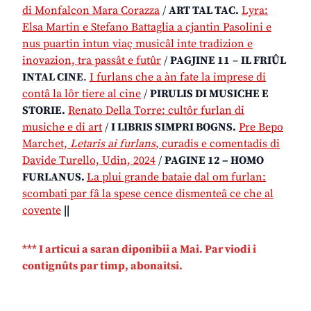
di Monfalcon Mara Corazza
/
ART TAL TAC.
Lyra:
Elsa Martin e Stefano Battaglia a cjantin Pasolini e
nus puartin intun viaç musicâl inte tradizion e
inovazion, tra passât e futûr
/
PAGJINE 11
–
IL FRIÛL
INTAL CINE
.
I furlans che a àn fate la imprese di
contâ la lôr tiere al cine
/
PIRULIS DI MUSICHE E
STORIE.
Renato Della Torre: cultôr furlan di
musiche e di art
/
I LIBRIS SIMPRI BOGNS.
Pre Bepo
Marchet,
Letaris ai furlans
, curadis e comentadis di
Davide Turello, Udin, 2024
/
PAGINE 12 – HOMO
FURLANUS.
La plui grande bataie dal om furlan:
scombati par fâ la spese cence dismenteâ ce che al
covente
||
*** I articui a saran diponibii a Mai. Par viodi i
contignûts par timp, abonaitsi.