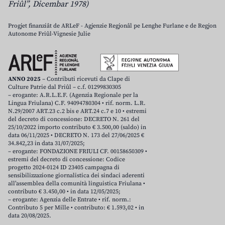
Friûl”, Dicembar 1978)
Progjet finanziât de ARLeF - Agjenzie Regjonâl pe Lenghe Furlane e de Regjon
Autonome Friûl-Vignesie Julie
ANNO 2025
– Contributi ricevuti da Clape di
Culture Patrie dal Friûl – c.f. 01299830305
– erogante: A.R.L.E.F. (Agenzia Regionale per la
Lingua Friulana) C.F. 94094780304 • rif. norm. L.R.
N.29/2007 ART.23 c.2 bis e ART.24 c.7 e 10 • estremi
del decreto di concessione: DECRETO N. 261 del
25/10/2022 importo contributo € 3.500,00 (saldo) in
data 06/11/2025 • DECRETO N. 173 del 27/06/2025 €
34.842,23 in data 31/07/2025;
– erogante: FONDAZIONE FRIULI CF. 00158650309 •
estremi del decreto di concessione: Codice
progetto 2024-0124 ID 23405 campagna di
sensibilizzazione giornalistica dei sindaci aderenti
all’assemblea della comunità linguistica Friulana •
contributo € 3.450,00 • in data 12/05/2025;
– erogante: Agenzia delle Entrate • rif. norm.:
Contributo 5 per Mille • contributo: € 1.593,02 • in
data 20/08/2025.