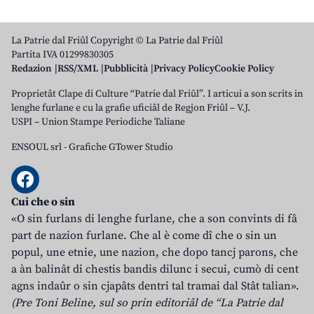
La Patrie dal Friûl Copyright © La Patrie dal Friûl
Partita IVA 01299830305
Redazion
RSS/XML
Pubblicità
Privacy Policy
Cookie Policy
Proprietât Clape di Culture “Patrie dal Friûl”. I articui a son scrits in
lenghe furlane e cu la grafie uficiâl de Regjon Friûl – V.J.
USPI – Union Stampe Periodiche Taliane
ENSOUL srl
-
Grafiche GTower Studio
Cui che o sin
«O sin furlans di lenghe furlane, che a son convints di fâ
part de nazion furlane. Che al è come dî che o sin un
popul, une etnie, une nazion, che dopo tancj parons, che
a àn balinât di chestis bandis dilunc i secui, cumò di cent
agns indaûr o sin cjapâts dentri tal tramai dal Stât talian».
(Pre Toni Beline, sul so prin editoriâl de “La Patrie dal