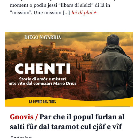
moment o podin jessi “libars di sielzi” di lâ in
“mission”. Une mission […]
lei di plui +
Gnovis /
Par che il popul furlan al
salti fûr dal taramot cul cjâf e vîf