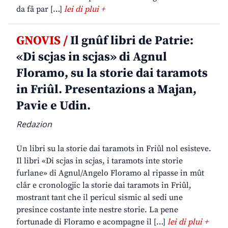
da fâ par […]
lei di plui +
GNOVIS /
Il gnûf libri de Patrie:
«Di scjas in scjas» di Agnul
Floramo, su la storie dai taramots
in Friûl. Presentazions a Majan,
Pavie e Udin.
Redazion
Un libri su la storie dai taramots in Friûl nol esisteve.
Il libri «Di scjas in scjas, i taramots inte storie
furlane» di Agnul/Angelo Floramo al ripasse in mût
clâr e cronologjic la storie dai taramots in Friûl,
mostrant tant che il pericul sismic al sedi une
presince costante inte nestre storie. La pene
fortunade di Floramo e acompagne il […]
lei di plui +