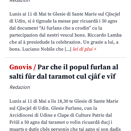
Redazion
Lunis ai 11 di Mai te Glesie di Sante Marie sul Cjiscjel
di Udin, si è tignude la messe par ricuardâ i 50 agns
dal document “Ai furlans che a crodin” cu la
partecipazion dal nestri vescul bons. Riccardo Lamba
che al à presiedude la celebrazion. Un grazie a lui, a
bons. Luciano Nobile che […]
lei di plui +
Gnovis /
Par che il popul furlan al
salti fûr dal taramot cul cjâf e vîf
Redazion
Lunis ai 11 di Mai a lis 18,30 te Glesie di Sante Marie
sul Cjiscjel di Udin. Glesie Furlane, cun la
Arcidiocesi di Udine e Clape di Culture Patrie dal
Friûl a 50 agns dal taramot o volìn ricuardâ ducj i
muarts e dutis chês personis che tai agns si son dadis