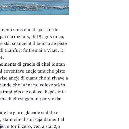
i centesims che il spessôr de
pai carinzians, di 19 agns in ca,
 stât scancelât il benstâ ae piste
di Clanfurt fintremai a Vilac. Di
ne.
 moments di gracie di chel lontan
 al coventave ancje tant che piste
 vise ancje di cuant che si rivave a
rande che la int no voleve stâ in
 intai pîts e e colave dispès inte
ns di chest gjenar, par vie dai
une largjure glaçade stabile e
 stant che il suriscjaldament al
erin tor il zero, ven a stâi 2,5