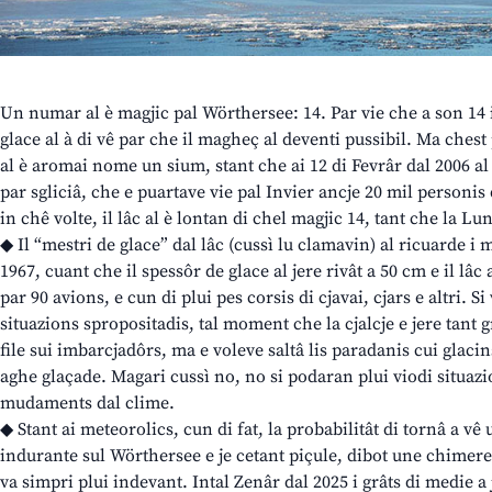
Un numar al è magjic pal Wörthersee: 14. Par vie che a son 14 
glace al à di vê par che il magheç al deventi pussibil. Ma chest 
al è aromai nome un sium, stant che ai 12 di Fevrâr dal 2006 al è
par sgliciâ, che e puartave vie pal Invier ancje 20 mil personis 
in chê volte, il lâc al è lontan di chel magjic 14, tant che la Lu
◆ Il “mestri de glace” dal lâc (cussì lu clamavin) al ricuarde i
1967, cuant che il spessôr de glace al jere rivât a 50 cm e il lâc
par 90 avions, e cun di plui pes corsis di cjavai, cjars e altri. Si
situazions spropositadis, tal moment che la cjalcje e jere tant g
file sui imbarcjadôrs, ma e voleve saltâ lis paradanis cui glacins
aghe glaçade. Magari cussì no, no si podaran plui viodi situazio
mudaments dal clime.
◆ Stant ai meteorolics, cun di fat, la probabilitât di tornâ a vê 
indurante sul Wörthersee e je cetant piçule, dibot une chimere,
va simpri plui indevant. Intal Zenâr dal 2025 i grâts di medie a j