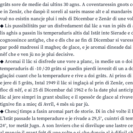
grâts sore de medie dai ultins 30 agns. A coventaressin gnots c
e in Zenâr, che daspò il soreli al sarès masse alt e al mandarès
vuê no esistin nancje plui i mês di Dicembar e Zenâr di une vol
◆ Lis pussibilitâts par un disfredament dal lâc a van in piês di 
lis aghis a passin lis temperaduris altis dal Istât inte Sierade e 
cognossince antighe, che e dîs che ae fin di Dicembar si varess
par podê madressi il magheç de glace, e je aromai dineade dai fa
nêf che e ven jù no je plui decisive.
◆ Aromai il lâc si disfrede une vore a planc, in medie un o doi
temperaduris di -10 /-20 grâts si puedin pierdi invezit di un a d
glaçâsi cuant che la temperadure e rive a doi grâts. Ai prins d
e jere di 5 grâts, Intal 1949 il lâc si inglaçà al prin di Zenâr, c
floc di nêf, e ai 25 di Dicembar dal 1962 e fo la date plui antic
lâc al jere simpri in grant sbulieç e il spessôr de glace al rivav
tignive fin a mieç di Avrîl, 4 mês sù par jù.
◆ Chescj timps a fasin aromai part de storie. Di in chê volte il lâ
L’Istât passade la temperadure e je rivade a 29,5°, cuintri di 
24°, tor metât Jugn. A son Inviers che si disvilupe une lastre c
al mancje il grant frêt di une volte e si che duncje al è dificil ch