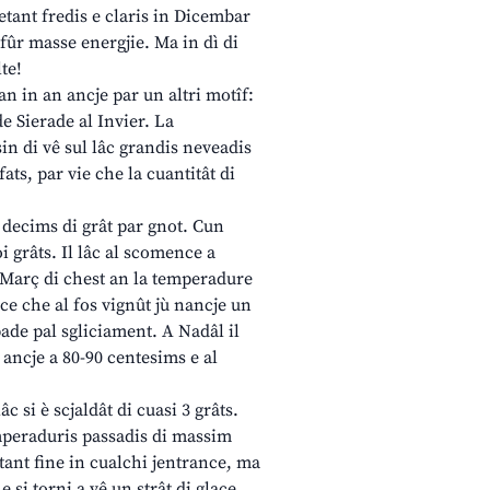
etant fredis e claris in Dicembar
 fûr masse energjie. Ma in dì di
te!
an in an ancje par un altri motîf:
de Sierade al Invier. La
in di vê sul lâc grandis neveadis
ts, par vie che la cuantitât di
 decims di grât par gnot. Cun
oi grâts. Il lâc al scomence a
i Març di chest an la temperadure
ence che al fos vignût jù nancje un
ipade pal sgliciament. A Nadâl il
e ancje a 80-90 centesims e al
c si è scjaldât di cuasi 3 grâts.
temperaduris passadis di massim
etant fine in cualchi jentrance, ma
e si torni a vê un strât di glace