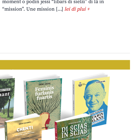
moment o podin jessi “libars di sielzi” di lâ in
“mission”. Une mission […]
lei di plui +