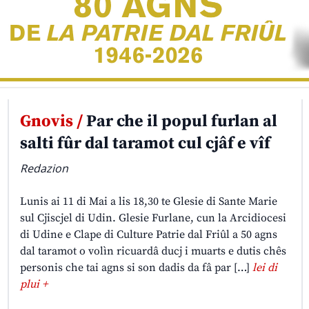
Gnovis /
Par che il popul furlan al
salti fûr dal taramot cul cjâf e vîf
Redazion
Lunis ai 11 di Mai a lis 18,30 te Glesie di Sante Marie
sul Cjiscjel di Udin. Glesie Furlane, cun la Arcidiocesi
di Udine e Clape di Culture Patrie dal Friûl a 50 agns
dal taramot o volìn ricuardâ ducj i muarts e dutis chês
personis che tai agns si son dadis da fâ par […]
lei di
plui +