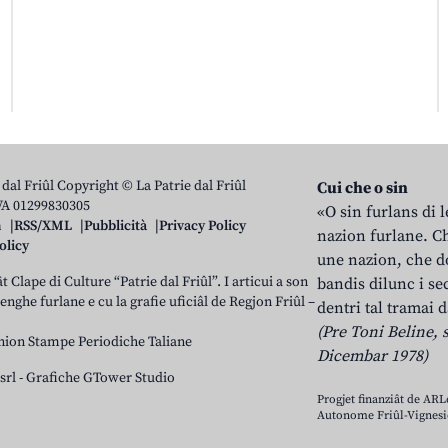
 dal Friûl Copyright © La Patrie dal Friûl
Cui che o sin
IVA 01299830305
«O sin furlans di 
n
RSS/XML
Pubblicità
Privacy Policy
nazion furlane. Ch
olicy
une nazion, che do
t Clape di Culture “Patrie dal Friûl”. I articui a son
bandis dilunc i se
 lenghe furlane e cu la grafie uficiâl de Regjon Friûl –
dentri tal tramai d
(Pre Toni Beline, s
nion Stampe Periodiche Taliane
Dicembar 1978)
srl
-
Grafiche GTower Studio
Progjet finanziât de AR
Autonome Friûl-Vignesie