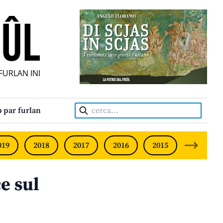
LAN INDIPENDENT • INDEPENDENT FRIULIAN MONTHLY • N
Cerca:
 par furlan
019
2018
2017
2016
2015
2014
e sul