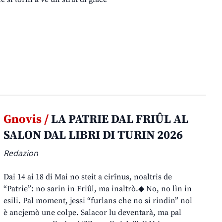
Gnovis /
LA PATRIE DAL FRIÛL AL
SALON DAL LIBRI DI TURIN 2026
Redazion
Dai 14 ai 18 di Mai no steit a cirînus, noaltris de
“Patrie”: no sarin in Friûl, ma inaltrò.◆ No, no lìn in
esili. Pal moment, jessi “furlans che no si rindin” nol
è ancjemò une colpe. Salacor lu deventarà, ma pal