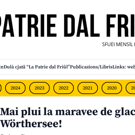
SFUEI MENSÎL FUR
in
Dulà cjatâ “La Patrie dal Friûl”
Publicazions/Libris
Links: web
2024
2023
2022
2021
2020
2
Mai plui la maravee de glac
Wörthersee!