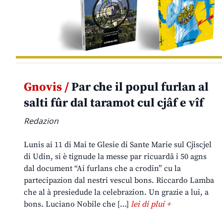
Gnovis /
Par che il popul furlan al
salti fûr dal taramot cul cjâf e vîf
Redazion
Lunis ai 11 di Mai te Glesie di Sante Marie sul Cjiscjel
di Udin, si è tignude la messe par ricuardâ i 50 agns
dal document “Ai furlans che a crodin” cu la
partecipazion dal nestri vescul bons. Riccardo Lamba
che al à presiedude la celebrazion. Un grazie a lui, a
bons. Luciano Nobile che […]
lei di plui +