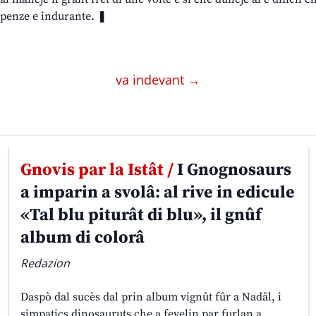
penze e indurante. ❚
va indevant →
Gnovis par la Istât /
I Gnognosaurs
a imparin a svolâ: al rive in edicule
«Tal blu piturât di blu», il gnûf
album di colorâ
Redazion
Daspò dal sucès dal prin album vignût fûr a Nadâl, i
simpatics dinosauruts che a fevelin par furlan a