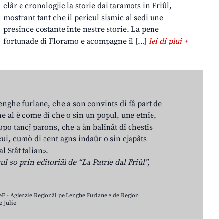
clâr e cronologjic la storie dai taramots in Friûl,
mostrant tant che il pericul sismic al sedi une
presince costante inte nestre storie. La pene
fortunade di Floramo e acompagne il […]
lei di plui +
lenghe furlane, che a son convints di fâ part de
e al è come dî che o sin un popul, une etnie,
po tancj parons, che a àn balinât di chestis
cui, cumò di cent agns indaûr o sin cjapâts
al Stât talian».
ul so prin editoriâl de “La Patrie dal Friûl”,
LeF - Agjenzie Regjonâl pe Lenghe Furlane e de Regjon
 Julie