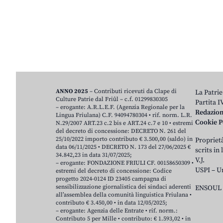
ANNO 2025
– Contributi ricevuti da Clape di
La Patrie
Culture Patrie dal Friûl – c.f. 01299830305
Partita 
– erogante: A.R.L.E.F. (Agenzia Regionale per la
Redazio
Lingua Friulana) C.F. 94094780304 • rif. norm. L.R.
Cookie P
N.29/2007 ART.23 c.2 bis e ART.24 c.7 e 10 • estremi
del decreto di concessione: DECRETO N. 261 del
25/10/2022 importo contributo € 3.500,00 (saldo) in
Proprietâ
data 06/11/2025 • DECRETO N. 173 del 27/06/2025 €
scrits in
34.842,23 in data 31/07/2025;
V.J.
– erogante: FONDAZIONE FRIULI CF. 00158650309 •
USPI – U
estremi del decreto di concessione: Codice
progetto 2024-0124 ID 23405 campagna di
sensibilizzazione giornalistica dei sindaci aderenti
ENSOUL 
all’assemblea della comunità linguistica Friulana •
contributo € 3.450,00 • in data 12/05/2025;
– erogante: Agenzia delle Entrate • rif. norm.:
Contributo 5 per Mille • contributo: € 1.593,02 • in