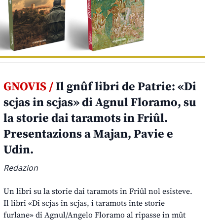
GNOVIS /
Il gnûf libri de Patrie: «Di
scjas in scjas» di Agnul Floramo, su
la storie dai taramots in Friûl.
Presentazions a Majan, Pavie e
Udin.
Redazion
Un libri su la storie dai taramots in Friûl nol esisteve.
Il libri «Di scjas in scjas, i taramots inte storie
furlane» di Agnul/Angelo Floramo al ripasse in mût