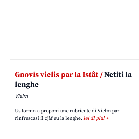
Gnovis vielis par la Istât /
Netiti la
lenghe
Vielm
Us tornin a proponi une rubricute di Vielm par
rinfrescasi il cjâf su la lenghe.
lei di plui +