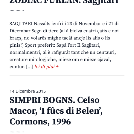
ZODIAC FURLAN. Sagjitari
............
SAGJITARI Nassûts jenfri i 23 di Novembar e i 21 di
Dicembar Segn di tiere (al à bielzà cuatri çatis e doi
braçs, no volarês mighe tacâi ancje lis alis o lis
pinis?) Sport preferît: Sapâ l’ort Il Sagjitari,
normalmentri, al è rafigurât tant che un centauri,
creature mitologjiche, mieze om e mieze cjaval,
cuntun […]
lei di plui +
14 Dicembre 2015
SIMPRI BOGNS. Celso
Macor, ‘I fûcs di Belen’,
Cormons, 1996
............