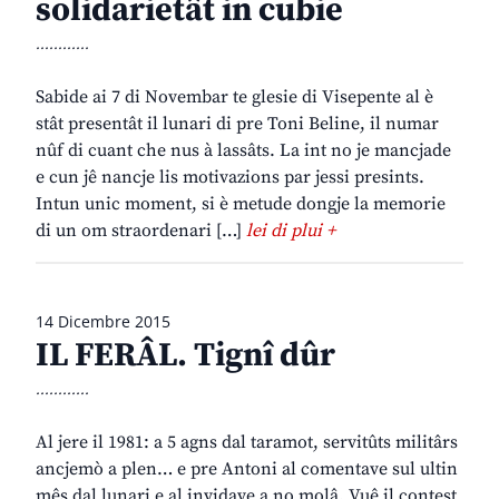
solidarietât in cubie
............
Sabide ai 7 di Novembar te glesie di Visepente al è
stât presentât il lunari di pre Toni Beline, il numar
nûf di cuant che nus à lassâts. La int no je mancjade
e cun jê nancje lis motivazions par jessi presints.
Intun unic moment, si è metude dongje la memorie
di un om straordenari […]
lei di plui +
14 Dicembre 2015
IL FERÂL. Tignî dûr
............
Al jere il 1981: a 5 agns dal taramot, servitûts militârs
ancjemò a plen… e pre Antoni al comentave sul ultin
mês dal lunari e al invidave a no molâ. Vuê il contest