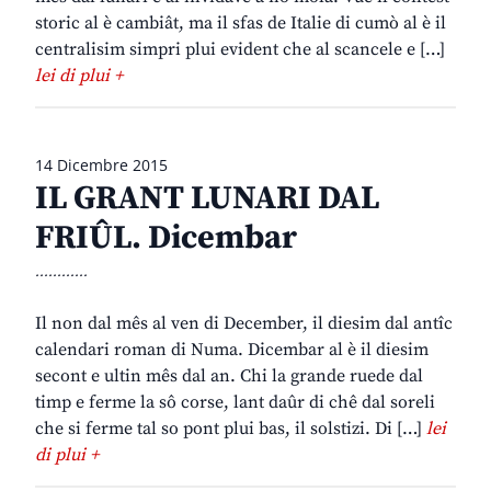
storic al è cambiât, ma il sfas de Italie di cumò al è il
centralisim simpri plui evident che al scancele e […]
lei di plui +
14 Dicembre 2015
IL GRANT LUNARI DAL
FRIÛL. Dicembar
............
Il non dal mês al ven di December, il diesim dal antîc
calendari roman di Numa. Dicembar al è il diesim
secont e ultin mês dal an. Chi la grande ruede dal
timp e ferme la sô corse, lant daûr di chê dal soreli
che si ferme tal so pont plui bas, il solstizi. Di […]
lei
di plui +