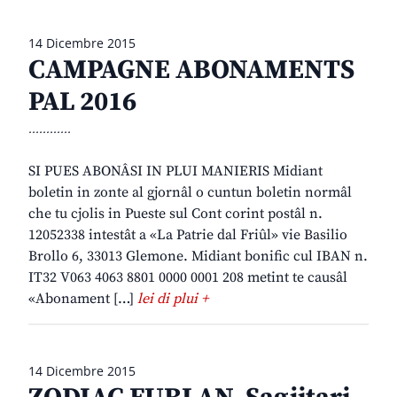
14 Dicembre 2015
CAMPAGNE ABONAMENTS
PAL 2016
............
SI PUES ABONÂSI IN PLUI MANIERIS Midiant
boletin in zonte al gjornâl o cuntun boletin normâl
che tu cjolis in Pueste sul Cont corint postâl n.
12052338 intestât a «La Patrie dal Friûl» vie Basilio
Brollo 6, 33013 Glemone. Midiant bonific cul IBAN n.
IT32 V063 4063 8801 0000 0001 208 metint te causâl
«Abonament […]
lei di plui +
14 Dicembre 2015