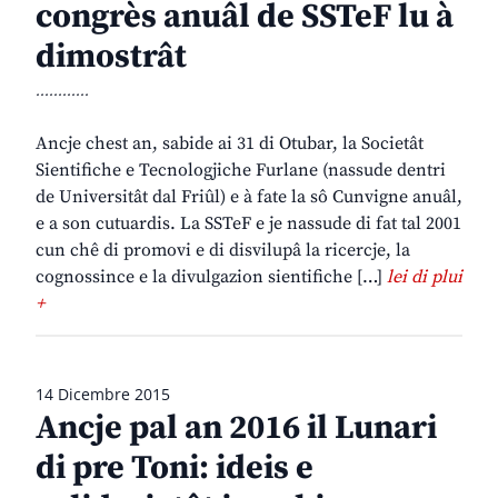
congrès anuâl de SSTeF lu à
dimostrât
............
Ancje chest an, sabide ai 31 di Otubar, la Societât
Sientifiche e Tecnologjiche Furlane (nassude dentri
de Universitât dal Friûl) e à fate la sô Cunvigne anuâl,
e a son cutuardis. La SSTeF e je nassude di fat tal 2001
cun chê di promovi e di disvilupâ la ricercje, la
cognossince e la divulgazion sientifiche […]
lei di plui
+
14 Dicembre 2015
Ancje pal an 2016 il Lunari
di pre Toni: ideis e