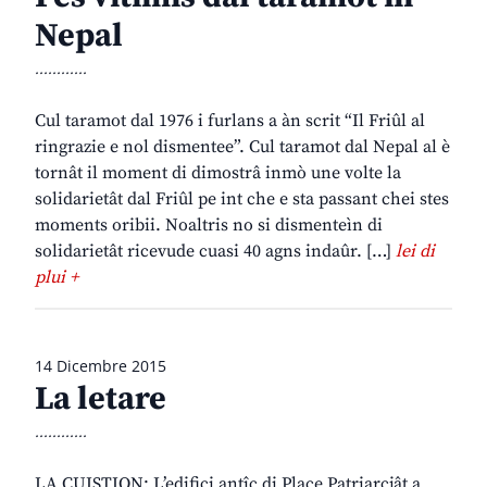
Nepal
............
Cul taramot dal 1976 i furlans a àn scrit “Il Friûl al
ringrazie e nol dismentee”. Cul taramot dal Nepal al è
tornât il moment di dimostrâ inmò une volte la
solidarietât dal Friûl pe int che e sta passant chei stes
moments oribii. Noaltris no si dismenteìn di
solidarietât ricevude cuasi 40 agns indaûr. […]
lei di
plui +
14 Dicembre 2015
La letare
............
LA CUISTION: L’edifici antîc di Place Patriarcjât a