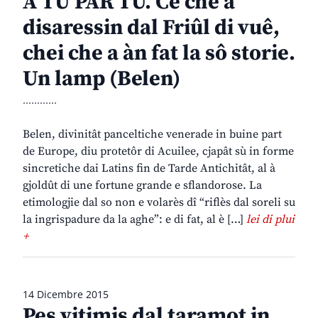
A TU PAR TU. Ce che a
disaressin dal Friûl di vuê,
chei che a àn fat la sô storie.
Un lamp (Belen)
............
Belen, divinitât panceltiche venerade in buine part
de Europe, diu protetôr di Acuilee, cjapât sù in forme
sincretiche dai Latins fin de Tarde Antichitât, al à
gjoldût di une fortune grande e sflandorose. La
etimologjie dal so non e volarès dî “riflès dal soreli su
la ingrispadure da la aghe”: e di fat, al è […]
lei di plui
+
14 Dicembre 2015
Pes vitimis dal taramot in