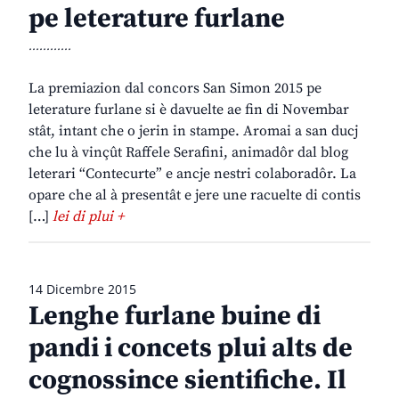
pe leterature furlane
............
La premiazion dal concors San Simon 2015 pe
leterature furlane si è davuelte ae fin di Novembar
stât, intant che o jerin in stampe. Aromai a san ducj
che lu à vinçût Raffele Serafini, animadôr dal blog
leterari “Contecurte” e ancje nestri colaboradôr. La
opare che al à presentât e jere une racuelte di contis
[…]
lei di plui +
14 Dicembre 2015
Lenghe furlane buine di
pandi i concets plui alts de
cognossince sientifiche. Il