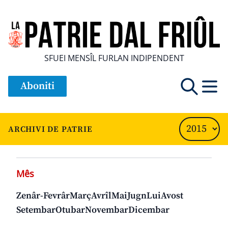
SFUEI MENSÎL FURLAN INDIPENDENT
Aboniti
ARCHIVI DE PATRIE
Mês
Zenâr-Fevrâr
Març
Avrîl
Mai
Jugn
Lui
Avost
Setembar
Otubar
Novembar
Dicembar