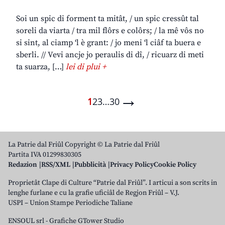
Soi un spic di forment ta mitât, / un spic cressût tal
soreli da viarta / tra mil flôrs e colôrs; / la mê vôs no
si sint, al ciamp ‘l è grant: / jo meni ‘l ciâf ta buera e
sberli. // Vevi ancje jo peraulis di dî, / ricuarz di meti
ta suarza, […]
lei di plui +
→
1
2
3
…
30
La Patrie dal Friûl Copyright © La Patrie dal Friûl
Partita IVA 01299830305
Redazion
RSS/XML
Pubblicità
Privacy Policy
Cookie Policy
Proprietât Clape di Culture “Patrie dal Friûl”. I articui a son scrits in
lenghe furlane e cu la grafie uficiâl de Regjon Friûl – V.J.
USPI – Union Stampe Periodiche Taliane
ENSOUL srl
-
Grafiche GTower Studio