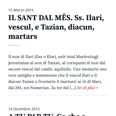
15 Marzo 2016
IL SANT DAL MÊS. Ss. Ilari,
vescul, e Tazian, diacun,
martars
............
Il non di Ilari (Ilar o Elar), unît intal Martirologji
jeronimian al non di Tazian, al corispuint al non dal
secont vescul dal catalic aquileiês. Une memorie une
vore antighe e testemonee che il vescul Ilari e il
diacun Tazian a frontarin il martueri ai 16 di Març
dal 284, sot Numerian. Za tor dal […]
lei di plui +
14 Dicembre 2015