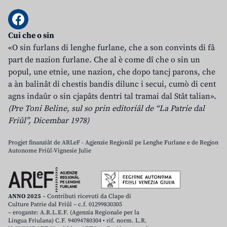
Cui che o sin
«O sin furlans di lenghe furlane, che a son convints di fâ
part de nazion furlane. Che al è come dî che o sin un
popul, une etnie, une nazion, che dopo tancj parons, che
a àn balinât di chestis bandis dilunc i secui, cumò di cent
agns indaûr o sin cjapâts dentri tal tramai dal Stât talian».
(Pre Toni Beline, sul so prin editoriâl de “La Patrie dal
Friûl”, Dicembar 1978)
Progjet finanziât de ARLeF - Agjenzie Regjonâl pe Lenghe Furlane e de Regjon
Autonome Friûl-Vignesie Julie
ANNO 2025
– Contributi ricevuti da Clape di
Culture Patrie dal Friûl – c.f. 01299830305
– erogante: A.R.L.E.F. (Agenzia Regionale per la
Lingua Friulana) C.F. 94094780304 • rif. norm. L.R.