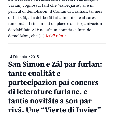
Varian, cognossût tant che “ex becjarie”, al è in
pericul di demolizion: il Comun di Basilian, tal mês
di Lui stât, al à deliberât l’abatiment che al sarès
funzionâl al rifasiment de place e ae riorganizazion
de viabilitât. Al è nassût un comitât cuintri de
demolizion, che […]
lei di plui +
14 Dicembre 2015
San Simon e Zâl par furlan:
tante cualitât e
partecipazion pai concors
di leterature furlane, e
tantis novitâts a son par
rivâ. Une “Vierte di Invier”