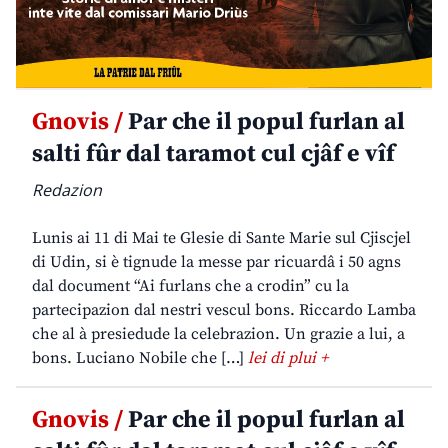
Gnovis /
Par che il popul furlan al
salti fûr dal taramot cul cjâf e vîf
Redazion
Lunis ai 11 di Mai te Glesie di Sante Marie sul Cjiscjel
di Udin, si è tignude la messe par ricuardâ i 50 agns
dal document “Ai furlans che a crodin” cu la
partecipazion dal nestri vescul bons. Riccardo Lamba
che al à presiedude la celebrazion. Un grazie a lui, a
bons. Luciano Nobile che […]
lei di plui +
Gnovis /
Par che il popul furlan al