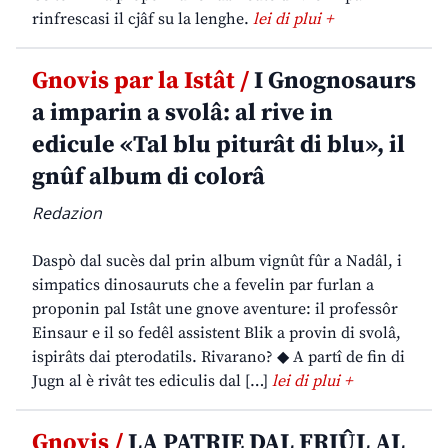
rinfrescasi il cjâf su la lenghe.
lei di plui +
Gnovis par la Istât /
I Gnognosaurs
a imparin a svolâ: al rive in
edicule «Tal blu piturât di blu», il
gnûf album di colorâ
Redazion
Daspò dal sucès dal prin album vignût fûr a Nadâl, i
simpatics dinosauruts che a fevelin par furlan a
proponin pal Istât une gnove aventure: il professôr
Einsaur e il so fedêl assistent Blik a provin di svolâ,
ispirâts dai pterodatils. Rivarano? ◆ A partî de fin di
Jugn al è rivât tes ediculis dal […]
lei di plui +
Gnovis /
LA PATRIE DAL FRIÛL AL