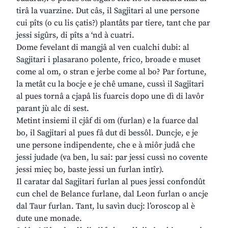
tirâ la vuarzine. Dut câs, il Sagjitari al une persone
cui pîts (o cu lis çatis?) plantâts par tiere, tant che par
jessi sigûrs, di pîts a ‘nd à cuatri.
Dome fevelant di mangjâ al ven cualchi dubi: al
Sagjitari i plasarano polente, frico, broade e muset
come al om, o stran e jerbe come al bo? Par fortune,
la metât cu la bocje e je chê umane, cussì il Sagjitari
al pues tornâ a cjapâ lis fuarcis dopo une dì di lavôr
parant jù alc di sest.
Metint insiemi il cjâf di om (furlan) e la fuarce dal
bo, il Sagjitari al pues fâ dut di bessôl. Duncje, e je
une persone indipendente, che e à miôr judâ che
jessi judade (va ben, lu sai: par jessi cussì no covente
jessi mieç bo, baste jessi un furlan intîr).
Il caratar dal Sagjitari furlan al pues jessi confondût
cun chel de Belance furlane, dal Leon furlan o ancje
dal Taur furlan. Tant, lu savìn ducj: l’oroscop al è
dute une monade.