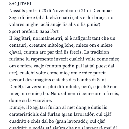
SAGJITARI
Nassûts jenfri i 23 di Novembar e i 21 di Dicembar
Segn di tiere (al à bielzà cuatri çatis e doi braçs, no
volarês mighe tacâi ancje lis alis o lis pinis?)
Sport preferît: Sapâ l’ort
Il Sagjitari, normalmentri, al è rafigurât tant che un
centauri, creature mitologjiche, mieze om e mieze
cjaval, cuntun arc par tirâ lis frecis. La tradizion
furlane lu rapresente invezit cualchi volte come mieç
om e mieze vacje (cuntun podin pal lat tal puest dal
arc), cualchi volte come mieç om e mieç purcit
(secont des imagjins cjatadis des bandis di Sant
Denêl). La version plui difondude, però, e je chê cun
mieç om e mieç bo. Naturalmentri cence arc o frecis,
dome cu la vuarzine.
Duncje, il Sagjitari furlan al met dongje dutis lis
carateristichis dal furlan (gran lavoradôr, cul cjâf
cuadrât) e chês dal bo (gran lavoradôr, cul cjâf
cuadrât): o podês stâ sigûrs che no si stracarà mai di