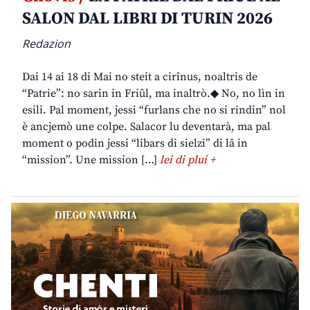
SALON DAL LIBRI DI TURIN 2026
Redazion
Dai 14 ai 18 di Mai no steit a cirînus, noaltris de
“Patrie”: no sarin in Friûl, ma inaltrò.◆ No, no lìn in
esili. Pal moment, jessi “furlans che no si rindin” nol
è ancjemò une colpe. Salacor lu deventarà, ma pal
moment o podin jessi “libars di sielzi” di lâ in
“mission”. Une mission […]
lei di plui +