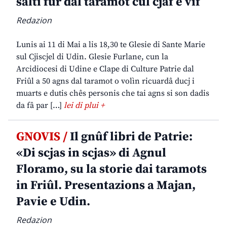
salti fûr dal taramot cul cjâf e vîf
Redazion
Lunis ai 11 di Mai a lis 18,30 te Glesie di Sante Marie
sul Cjiscjel di Udin. Glesie Furlane, cun la
Arcidiocesi di Udine e Clape di Culture Patrie dal
Friûl a 50 agns dal taramot o volìn ricuardâ ducj i
muarts e dutis chês personis che tai agns si son dadis
da fâ par […]
lei di plui +
GNOVIS /
Il gnûf libri de Patrie:
«Di scjas in scjas» di Agnul
Floramo, su la storie dai taramots
in Friûl. Presentazions a Majan,
Pavie e Udin.
Redazion