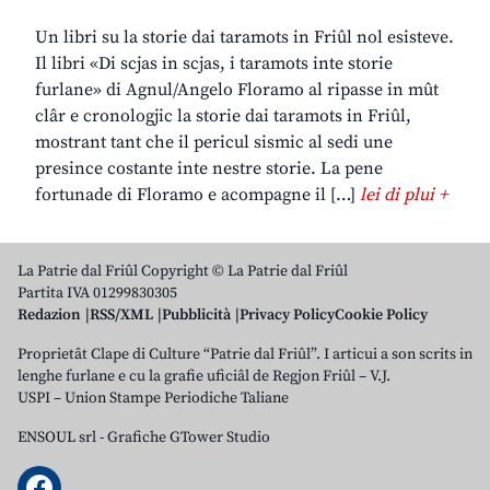
Un libri su la storie dai taramots in Friûl nol esisteve.
Il libri «Di scjas in scjas, i taramots inte storie
furlane» di Agnul/Angelo Floramo al ripasse in mût
clâr e cronologjic la storie dai taramots in Friûl,
mostrant tant che il pericul sismic al sedi une
presince costante inte nestre storie. La pene
fortunade di Floramo e acompagne il […]
lei di plui +
La Patrie dal Friûl Copyright © La Patrie dal Friûl
Partita IVA 01299830305
Redazion
RSS/XML
Pubblicità
Privacy Policy
Cookie Policy
Proprietât Clape di Culture “Patrie dal Friûl”. I articui a son scrits in
lenghe furlane e cu la grafie uficiâl de Regjon Friûl – V.J.
USPI – Union Stampe Periodiche Taliane
ENSOUL srl
-
Grafiche GTower Studio