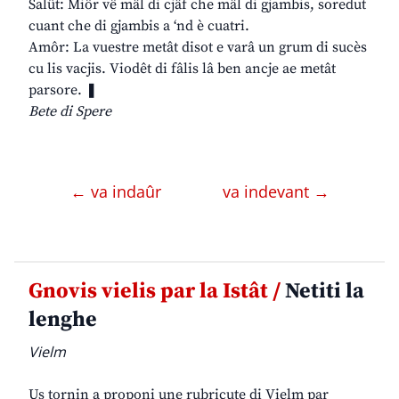
Salût: Miôr vê mâl di cjâf che mâl di gjambis, soredut
cuant che di gjambis a ‘nd è cuatri.
Amôr: La vuestre metât disot e varâ un grum di sucès
cu lis vacjis. Viodêt di fâlis lâ ben ancje ae metât
parsore. ❚
Bete di Spere
← va indaûr
va indevant →
Gnovis vielis par la Istât /
Netiti la
lenghe
Vielm
Us tornin a proponi une rubricute di Vielm par