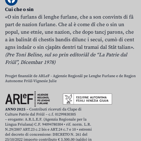
Cui che o sin
«O sin furlans di lenghe furlane, che a son convints di fâ
part de nazion furlane. Che al è come dî che o sin un
popul, une etnie, une nazion, che dopo tancj parons, che
a àn balinât di chestis bandis dilunc i secui, cumò di cent
agns indaûr o sin cjapâts dentri tal tramai dal Stât talian».
(Pre Toni Beline, sul so prin editoriâl de “La Patrie dal
Friûl”, Dicembar 1978)
Progjet finanziât de ARLeF - Agjenzie Regjonâl pe Lenghe Furlane e de Regjon
Autonome Friûl-Vignesie Julie
ANNO 2025
– Contributi ricevuti da Clape di
Culture Patrie dal Friûl – c.f. 01299830305
– erogante: A.R.L.E.F. (Agenzia Regionale per la
Lingua Friulana) C.F. 94094780304 • rif. norm. L.R.
N.29/2007 ART.23 c.2 bis e ART.24 c.7 e 10 • estremi
del decreto di concessione: DECRETO N. 261 del
25/10/2022 importo contributo € 3.500,00 (saldo) in