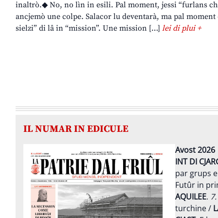
inaltrò.◆ No, no lìn in esili. Pal moment, jessi “furlans ch
ancjemò une colpe. Salacor lu deventarà, ma pal moment o 
sielzi” di lâ in “mission”. Une mission […]
lei di plui +
IL NUMAR IN EDICULE
Avost 2026
INT DI CJAR
par grups e
Futûr in pr
AQUILEE
.
7.
turchine /
L