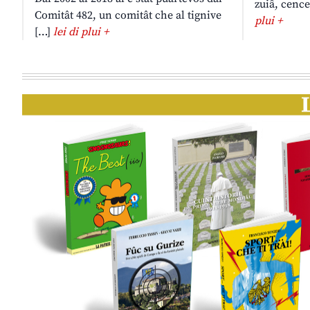
zuiâ, cence
Comitât 482, un comitât che al tignive
plui +
[…]
lei di plui +