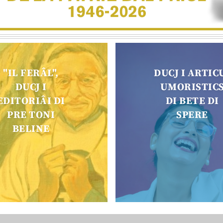
"IL FERÂL",
DUCJ I ARTIC
DUCJ I
UMORISTIC
EDITORIÂI DI
DI BETE DI
PRE TONI
SPERE
BELINE