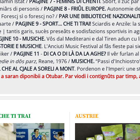
 clamin Istât /
PAGJINE 7 - FEMINIS DI CHENTI
. Sborf, il zûc p
miârs di personis /
PAGJINE 8 - FRIÛL EUROPE.
Autonomie de Co
. Forescj sì o forescj no? /
PAR UNE BIBLIOTECHE NAZIONALI
uarte /
PAGJINE 9 - SPORT… CHE TI TRAI!
Sciardis e Anzile: la 
e | tantis garis, sucès preseâts e sodisfazions sportivis in a
JINE 10 -
MUSICHE.
Vôs dal Mediterani e dal Tiren adun cu li
 STORIE E MUSICHE
. L'Anciuti Music Festival al fâs fieste pai
iker /
PAGJINE 11
-
DI CA O DI LÀ DA LA AGHE?
Il vêr furlan a
die in dôs parz
, Reane, 1976 /
MUSICHE.
“Passi d'Inchiostro”
L CHE AL CJALE A SORELI A MONT
. Pordenon e l'Imperi: une st
i a saran diponibii a Otubar. Par viodi i contignûts par timp,
HE TI TRAI
AUSTRIE