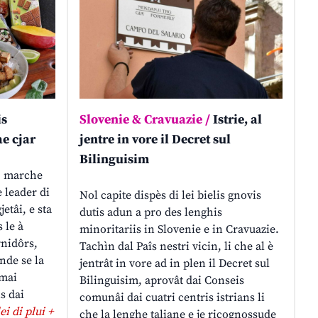
is
Slovenie & Cravuazie /
Istrie, al
ae cjar
jentre in vore il Decret sul
Bilinguisim
, marche
 leader di
Nol capite dispès di lei bielis gnovis
etâi, e sta
dutis adun a pro des lenghis
 le à
minoritariis in Slovenie e in Cravuazie.
rnidôrs,
Tachìn dal Paîs nestri vicin, li che al è
nde se la
jentrât in vore ad in plen il Decret sul
omai
Bilinguisim, aprovât dai Conseis
s dai
comunâi dai cuatri centris istrians li
lei di plui +
che la lenghe taliane e je ricognossude