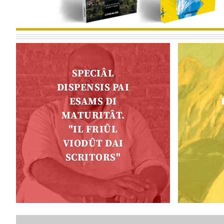
SPECIÂL
DISPENSIS PAI
ESAMS DI
MATURITÂT.
"IL FRIÛL
VIODÛT DAI
SCRITORS"