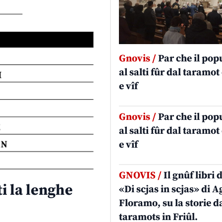
Gnovis /
Par che il pop
al salti fûr dal taramot 
e vîf
Gnovis /
Par che il pop
al salti fûr dal taramot 
e vîf
GNOVIS /
Il gnûf libri 
i la lenghe
«Di scjas in scjas» di 
Floramo, su la storie d
taramots in Friûl.