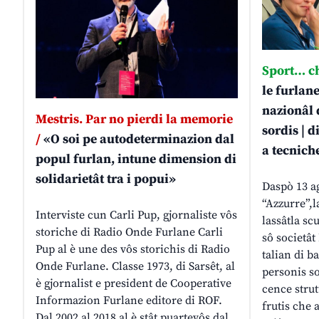
Sport… che
le furlane
nazionâl d
Mestris. Par no pierdi la memorie
sordis | d
/
«O soi pe autodeterminazion dal
a tecniche
popul furlan, intune dimension di
solidarietât tra i popui»
Daspò 13 a
“Azzurre”,l
Interviste cun Carli Pup, gjornaliste vôs
lassâtla sc
storiche di Radio Onde Furlane Carli
sô societât
Pup al è une des vôs storichis di Radio
talian di b
Onde Furlane. Classe 1973, di Sarsêt, al
personis so
è gjornalist e president de Cooperative
cence strut
Informazion Furlane editore di ROF.
frutis che a
Dal 2002 al 2018 al è stât puartevôs dal