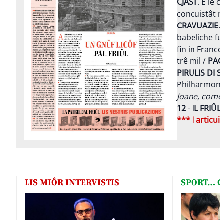
CJAST
. E le
concuistât 
CRAVUAZIE
babeliche f
fin in Franc
trê mil /
PAG
PIRULIS DI
Philharmon
Joane, come
12
-
IL FRIÛ
*** I articu
LIS MIÔR INTERVISTIS
SPORT… C