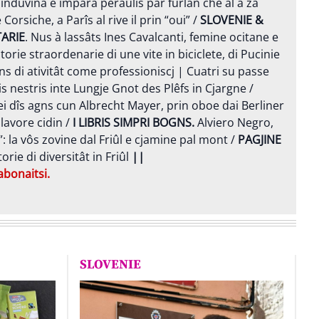
ar induvinâ e imparâ peraulis par furlan che al à za
rsiche, a Parîs al rive il prin “oui” /
SLOVENIE &
TARIE
. Nus à lassâts Ines Cavalcanti, femine ocitane e
storie straordenarie di une vite in biciclete, di Pucinie
gns di ativitât come professioniscj | Cuatri su passe
s nestris inte Lungje Gnot des Plêfs in Cjargne /
 siei dîs agns cun Albrecht Mayer, prin oboe dai Berliner
l lavore cidin /
I
LIBRIS SIMPRI BOGNS.
Alviero Negro,
: la vôs zovine dal Friûl e cjamine pal mont /
PAGJINE
orie di diversitât in Friûl
||
abonaitsi.
SLOVENIE