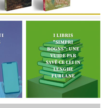
UI
I LIBRIS
S
"SIMPRI
BOGNS": UNE
VUIDE PAR
SAVÊ CE LEI IN
LENGHE
FURLANE