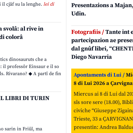
il cjâf su la lenghe.
lei di
Presentazions a Majan,
Udin.
svolâ: al rive in
Fotografiis /
Tante int 
di colorâ
partecipazion ae prese
dal gnûf libri, “CHENTI
Diego Navarria
tics dinosauruts che a
 il professôr Einsaur e il so
ils. Rivarano? ◆ A partî de fin
Apontaments di Lui /
Mie
8 di Lui 2026 a Çarvign
Miercus ai 8 di Lui dal 20
L LIBRI DI TURIN
sîs sore sere (18.00), Bib
civiche “Giuseppe Zigaina
Trieste, 33 a ÇARVIGNAN
presentin: Andrea Baldu
 no sarin in Friûl, ma