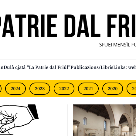
SFUEI MENSÎL FURLA
in
Dulà cjatâ “La Patrie dal Friûl”
Publicazions/Libris
Links: web
2024
2023
2022
2021
2020
2