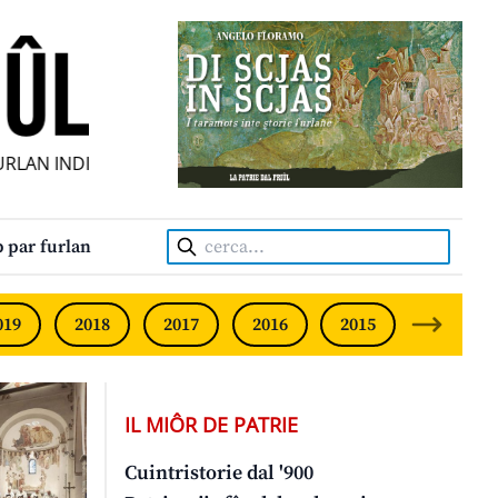
N INDIPENDENT • INDEPENDENT FRIULIAN MONTHLY • NEOD
Cerca:
 par furlan
019
2018
2017
2016
2015
2014
IL MIÔR DE PATRIE
Cuintristorie dal '900