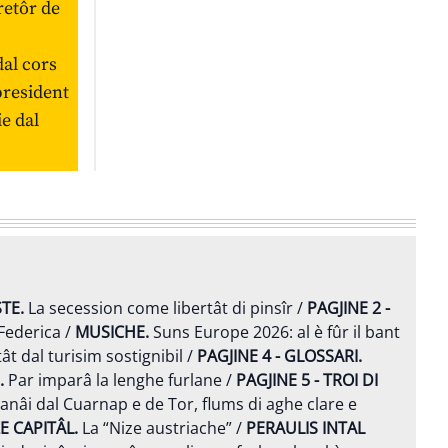
retôr de
dal cors
president
ie dal
TE.
La secession come libertât di pinsîr /
PAGJINE 2
-
Federica /
MUSICHE.
Suns Europe 2026: al è fûr il bant
tât dal turisim sostignibil /
PAGJINE 4 -
GLOSSARI.
.
Par imparâ la lenghe furlane /
PAGJINE 5 -
TROI DI
Cjanâi dal Cuarnap e de Tor, flums di aghe clare e
E CAPITÂL.
La “Nize austriache” /
PERAULIS INTAL