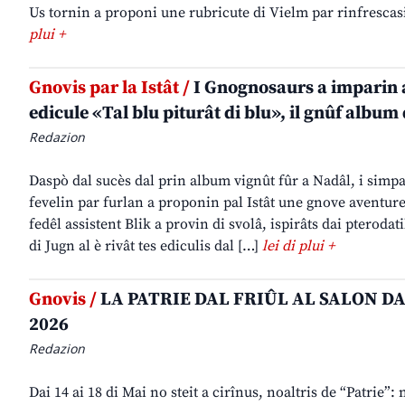
Us tornin a proponi une rubricute di Vielm par rinfrescasi 
plui +
Gnovis par la Istât /
I Gnognosaurs a imparin a 
edicule «Tal blu piturât di blu», il gnûf album 
Redazion
Daspò dal sucès dal prin album vignût fûr a Nadâl, i simpa
fevelin par furlan a proponin pal Istât une gnove aventure:
fedêl assistent Blik a provin di svolâ, ispirâts dai pterodat
di Jugn al è rivât tes ediculis dal […]
lei di plui +
Gnovis /
LA PATRIE DAL FRIÛL AL SALON DA
2026
Redazion
Dai 14 ai 18 di Mai no steit a cirînus, noaltris de “Patrie”: