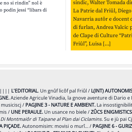
sindic, Walter Tomada di
e no si rindin” nol è
podin jessi “libars di
La Patrie dal Friûl, Diego
Navarria autôr e docent 
di furlan, Andrea Valcic 
de Clape di Culture “Patr
Friûl”, Luisa […]
||||
L'EDITORIAL
. Un gnûf licôf pal Friûl /
L(INT) AUTONOMIS
GNE.
Aziende Agricule Vinadia, la gnove aventure di Dario e 
 musiciscj /
PAGJINE 3 - NATURE E AMBIENT.
La insostignibili
imis /
UNE PERAULE.
Un usance no biele /
ZÛCS ENIGMISTICS
 Di Montmaiôr di Taipane al Plan dai Ciclamins
. Su e jù pai 
A PIÇADE.
Autonomisim: movisi o murî… /
PAGJINE 6 -
GURIZ