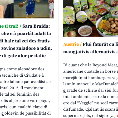
 ti trai! /
Sara Braida:
 che e à puartât adalt la
i bale tal zei des frutis
Austrie /
Plui faturât cu l
i zovine zuiadore a udin,
mangjativis alternativis 
 di gale ator pe italie
Di cuant che la Beyond Meat
gns come alenadore des
americane cuotade in borse e
a tecniche di Cividât e à
marcjât intai hamburgers vegj
uadre taliane par avodâsi ae
lant in mancul e MacDonald’s
 Intal 2012, il moviment
gjavade de schirie dai siei fu
ale tal zei feminin des
intai ambients e zire la doma
rdis al jere une vore piçul,
ere dal “Veggie” no sedi zar
uris, cun cualchi clape di
disfumade. Cjalant lis scansii
 gjoldevin de pussibilitât di
supermarcjâts, dal sigûr […]