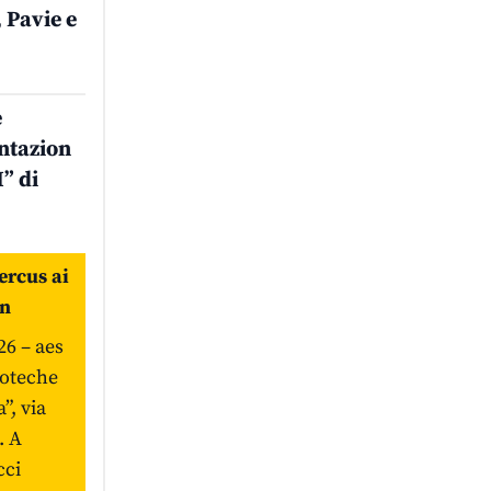
 Pavie e
e
ntazion
” di
rcus ai
an
26 – aes
lioteche
”, via
. A
cci