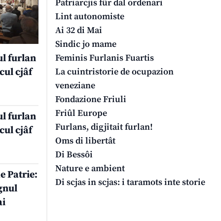
Patriarcjis fûr dal ordenari
Lint autonomiste
Ai 32 di Mai
Sindic jo mame
Feminis Furlanis Fuartis
ul furlan
La cuintristorie de ocupazion
cul cjâf
veneziane
Fondazione Friuli
Friûl Europe
ul furlan
Furlans, digjitait furlan!
cul cjâf
Oms di libertât
Di Bessôi
Nature e ambient
de Patrie:
Di scjas in scjas: i taramots inte storie
Agnul
ai