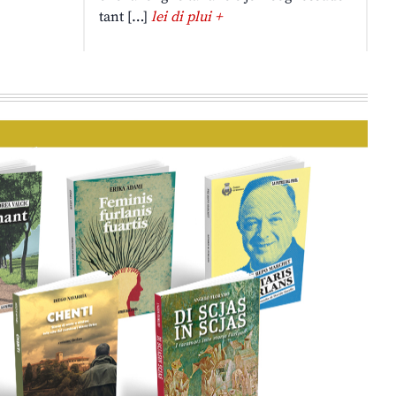
tant […]
lei di plui +