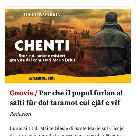
Gnovis /
Par che il popul furlan al
salti fûr dal taramot cul cjâf e vîf
Redazion
Lunis ai 11 di Mai te Glesie di Sante Marie sul Cjiscjel
di Udin, si è tignude la messe par ricuardâ i 50 agns