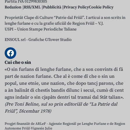
Partita IVA 01299830305
Redazion
RSS/XML
Pubblicità
Privacy Policy
Cookie Policy
Proprietât Clape di Culture “Patrie dal Friûl”. I articui a son scrits in
lenghe furlane e cu la grafie uficiâl de Regjon Friûl – V.J.
USPI – Union Stampe Periodiche Taliane
ENSOUL srl
-
Grafiche GTower Studio
Cui che o sin
«O sin furlans di lenghe furlane, che a son convints di fâ
part de nazion furlane. Che al è come dî che o sin un
popul, une etnie, une nazion, che dopo tancj parons, che
a àn balinât di chestis bandis dilunc i secui, cumò di cent
agns indaûr o sin cjapâts dentri tal tramai dal Stât talian».
(Pre Toni Beline, sul so prin editoriâl de “La Patrie dal
Friûl”, Dicembar 1978)
Progjet finanziât de ARLeF - Agjenzie Regjonâl pe Lenghe Furlane e de Regjon
Autonome Friûl-Vignesie Julie