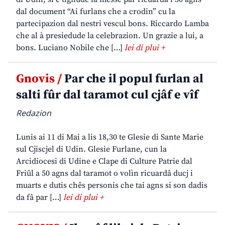
dal document “Ai furlans che a crodin” cu la
partecipazion dal nestri vescul bons. Riccardo Lamba
che al à presiedude la celebrazion. Un grazie a lui, a
bons. Luciano Nobile che […]
lei di plui +
Gnovis /
Par che il popul furlan al
salti fûr dal taramot cul cjâf e vîf
Redazion
Lunis ai 11 di Mai a lis 18,30 te Glesie di Sante Marie
sul Cjiscjel di Udin. Glesie Furlane, cun la
Arcidiocesi di Udine e Clape di Culture Patrie dal
Friûl a 50 agns dal taramot o volìn ricuardâ ducj i
muarts e dutis chês personis che tai agns si son dadis
da fâ par […]
lei di plui +