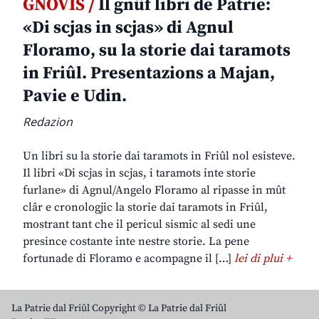
GNOVIS /
Il gnûf libri de Patrie:
«Di scjas in scjas» di Agnul
Floramo, su la storie dai taramots
in Friûl. Presentazions a Majan,
Pavie e Udin.
Redazion
Un libri su la storie dai taramots in Friûl nol esisteve.
Il libri «Di scjas in scjas, i taramots inte storie
furlane» di Agnul/Angelo Floramo al ripasse in mût
clâr e cronologjic la storie dai taramots in Friûl,
mostrant tant che il pericul sismic al sedi une
presince costante inte nestre storie. La pene
fortunade di Floramo e acompagne il […]
lei di plui +
La Patrie dal Friûl Copyright © La Patrie dal Friûl