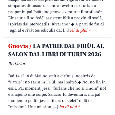
simpatics dinosauruts che a fevelin par furlan a
proponin pal Istât une gnove aventure: il professôr
Einsaur e il so fedêl assistent Blik a provin di svolâ,
ispirâts dai pterodatils. Rivarano? ◆ A partî de fin di
Jugn al è rivât tes ediculis dal […]
lei di plui +
Gnovis /
LA PATRIE DAL FRIÛL AL
SALON DAL LIBRI DI TURIN 2026
Redazion
Dai 14 ai 18 di Mai no steit a cirînus, noaltris de
“Patrie”: no sarin in Friûl, ma inaltrò.◆ No, no lìn in
esili. Pal moment, jessi “furlans che no si rindin” nol
è ancjemò une colpe. Salacor lu deventarà, ma pal
moment o podin jessi “libars di sielzi” di lâ in
“mission”. Une mission […]
lei di plui +