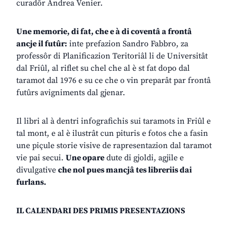
curadôr Andrea Venier.
Une memorie, di fat, che e à di coventâ a frontâ
ancje il futûr:
inte prefazion Sandro Fabbro, za
professôr di Planificazion Teritoriâl li de Universitât
dal Friûl, al riflet su chel che al è st fat dopo dal
taramot dal 1976 e su ce che o vin preparât par frontâ
futûrs avigniments dal gjenar.
Il libri al à dentri infografichis sui taramots in Friûl e
tal mont, e al è ilustrât cun pituris e fotos che a fasin
une piçule storie visive de rapresentazion dal taramot
vie pai secui.
Une opare
dute di gjoldi, agjile e
divulgative
che nol pues mancjâ tes libreriis dai
furlans.
IL CALENDARI DES PRIMIS PRESENTAZIONS