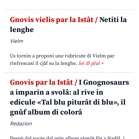
Gnovis vielis par la Istât /
Netiti la
lenghe
Vielm
Us tornin a proponi une rubricute di Vielm par
rinfrescasi il cjâf su la lenghe.
lei di plui +
Gnovis par la Istât /
I Gnognosaurs
a imparin a svolâ: al rive in
edicule «Tal blu piturât di blu», il
gnûf album di colorâ
Redazion
Daspò dal sucès dal prin album vignût fûr a Nadâl, i