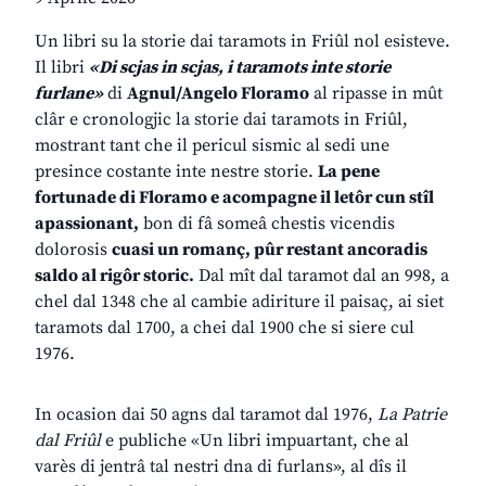
Un libri su la storie dai taramots in Friûl nol esisteve.
Il libri
«Di scjas in scjas, i taramots inte storie
furlane»
di
Agnul/Angelo Floramo
al ripasse in mût
clâr e cronologjic la storie dai taramots in Friûl,
mostrant tant che il pericul sismic al sedi une
presince costante inte nestre storie.
La pene
fortunade di Floramo e acompagne il letôr cun stîl
apassionant,
bon di fâ someâ chestis vicendis
dolorosis
cuasi un romanç, pûr restant ancoradis
saldo al rigôr storic.
Dal mît dal taramot dal an 998, a
chel dal 1348 che al cambie adiriture il paisaç, ai siet
taramots dal 1700, a chei dal 1900 che si siere cul
1976.
In ocasion dai 50 agns dal taramot dal 1976,
La Patrie
dal Friûl
e publiche «Un libri impuartant, che al
varès di jentrâ tal nestri dna di furlans», al dîs il