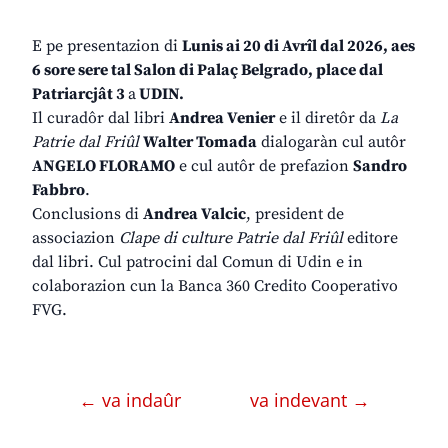
E pe presentazion di
Lunis ai 20 di Avrîl dal 2026, aes
6 sore sere tal Salon di Palaç Belgrado, place dal
Patriarcjât 3
a
UDIN.
Il curadôr dal libri
Andrea Venier
e il diretôr da
La
Patrie dal Friûl
Walter Tomada
dialogaràn cul autôr
ANGELO FLORAMO
e cul autôr de prefazion
Sandro
Fabbro
.
Conclusions di
Andrea Valcic
, president de
associazion
Clape di culture Patrie dal Friûl
editore
dal libri. Cul patrocini dal Comun di Udin e in
colaborazion cun la Banca 360 Credito Cooperativo
FVG.
← va indaûr
va indevant →