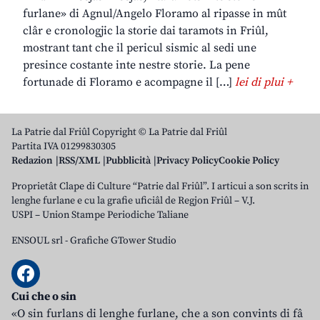
furlane» di Agnul/Angelo Floramo al ripasse in mût
clâr e cronologjic la storie dai taramots in Friûl,
mostrant tant che il pericul sismic al sedi une
presince costante inte nestre storie. La pene
fortunade di Floramo e acompagne il […]
lei di plui +
La Patrie dal Friûl Copyright © La Patrie dal Friûl
Partita IVA 01299830305
Redazion
RSS/XML
Pubblicità
Privacy Policy
Cookie Policy
Proprietât Clape di Culture “Patrie dal Friûl”. I articui a son scrits in
lenghe furlane e cu la grafie uficiâl de Regjon Friûl – V.J.
USPI – Union Stampe Periodiche Taliane
ENSOUL srl
-
Grafiche GTower Studio
Cui che o sin
«O sin furlans di lenghe furlane, che a son convints di fâ