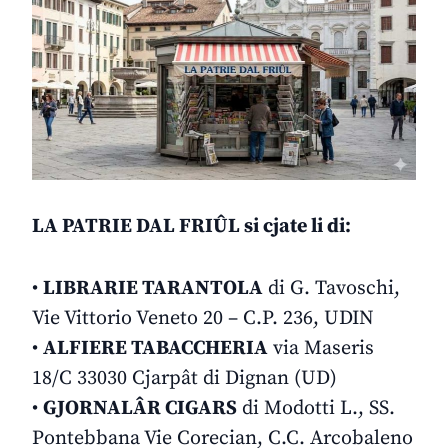
LA PATRIE DAL FRIÛL si cjate li di:
•
LIBRARIE TARANTOLA
di G. Tavoschi,
Vie Vittorio Veneto 20 – C.P. 236, UDIN
•
ALFIERE TABACCHERIA
via Maseris
18/C 33030 Cjarpât di Dignan (UD)
•
GJORNALÂR CIGARS
di Modotti L., SS.
Pontebbana Vie Corecian, C.C. Arcobaleno