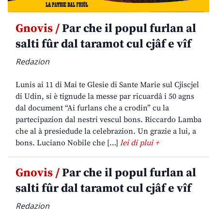
Gnovis /
Par che il popul furlan al
salti fûr dal taramot cul cjâf e vîf
Redazion
Lunis ai 11 di Mai te Glesie di Sante Marie sul Cjiscjel
di Udin, si è tignude la messe par ricuardâ i 50 agns
dal document “Ai furlans che a crodin” cu la
partecipazion dal nestri vescul bons. Riccardo Lamba
che al à presiedude la celebrazion. Un grazie a lui, a
bons. Luciano Nobile che […]
lei di plui +
Gnovis /
Par che il popul furlan al
salti fûr dal taramot cul cjâf e vîf
Redazion