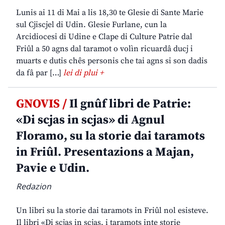
Lunis ai 11 di Mai a lis 18,30 te Glesie di Sante Marie
sul Cjiscjel di Udin. Glesie Furlane, cun la
Arcidiocesi di Udine e Clape di Culture Patrie dal
Friûl a 50 agns dal taramot o volìn ricuardâ ducj i
muarts e dutis chês personis che tai agns si son dadis
da fâ par […]
lei di plui +
GNOVIS /
Il gnûf libri de Patrie:
«Di scjas in scjas» di Agnul
Floramo, su la storie dai taramots
in Friûl. Presentazions a Majan,
Pavie e Udin.
Redazion
Un libri su la storie dai taramots in Friûl nol esisteve.
Il libri «Di scjas in scjas, i taramots inte storie