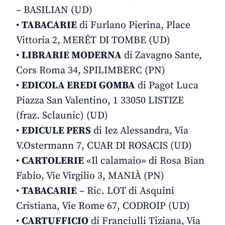
– BASILIAN (UD)
•
TABACARIE
di Furlano Pierina, Place
Vittoria 2, MERÊT DI TOMBE (UD)
•
LIBRARIE MODERNA
di Zavagno Sante,
Cors Roma 34, SPILIMBERC (PN)
•
EDICOLA EREDI GOMBA
di Pagot Luca
Piazza San Valentino, 1 33050 LISTIZE
(fraz. Sclaunic) (UD)
•
EDICULE PERS
di Iez Alessandra, Via
V.Ostermann 7, CUAR DI ROSACIS (UD)
•
CARTOLERIE
«Il calamaio» di Rosa Bian
Fabio, Vie Virgilio 3, MANIÀ (PN)
•
TABACARIE
– Ric. LOT di Asquini
Cristiana, Vie Rome 67, CODROIP (UD)
•
CARTUFFICIO
di Franciulli Tiziana, Via