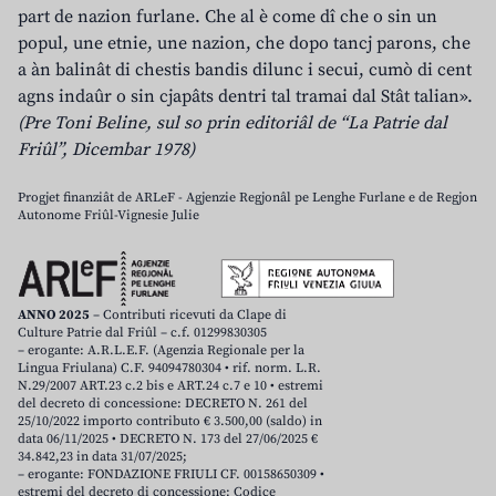
part de nazion furlane. Che al è come dî che o sin un
popul, une etnie, une nazion, che dopo tancj parons, che
a àn balinât di chestis bandis dilunc i secui, cumò di cent
agns indaûr o sin cjapâts dentri tal tramai dal Stât talian».
(Pre Toni Beline, sul so prin editoriâl de “La Patrie dal
Friûl”, Dicembar 1978)
Progjet finanziât de ARLeF - Agjenzie Regjonâl pe Lenghe Furlane e de Regjon
Autonome Friûl-Vignesie Julie
ANNO 2025
– Contributi ricevuti da Clape di
Culture Patrie dal Friûl – c.f. 01299830305
– erogante: A.R.L.E.F. (Agenzia Regionale per la
Lingua Friulana) C.F. 94094780304 • rif. norm. L.R.
N.29/2007 ART.23 c.2 bis e ART.24 c.7 e 10 • estremi
del decreto di concessione: DECRETO N. 261 del
25/10/2022 importo contributo € 3.500,00 (saldo) in
data 06/11/2025 • DECRETO N. 173 del 27/06/2025 €
34.842,23 in data 31/07/2025;
– erogante: FONDAZIONE FRIULI CF. 00158650309 •
estremi del decreto di concessione: Codice