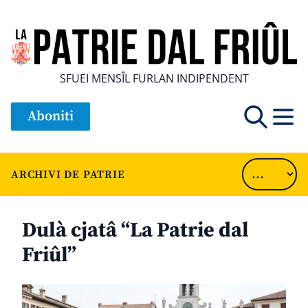
SFUEI MENSÎL FURLAN INDIPENDENT
Aboniti
ARCHIVI DE PATRIE
Dulà cjatâ “La Patrie dal
Friûl”