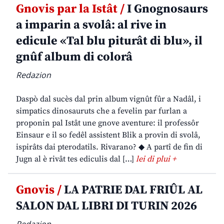
Gnovis par la Istât /
I Gnognosaurs
a imparin a svolâ: al rive in
edicule «Tal blu piturât di blu», il
gnûf album di colorâ
Redazion
Daspò dal sucès dal prin album vignût fûr a Nadâl, i
simpatics dinosauruts che a fevelin par furlan a
proponin pal Istât une gnove aventure: il professôr
Einsaur e il so fedêl assistent Blik a provin di svolâ,
ispirâts dai pterodatils. Rivarano? ◆ A partî de fin di
Jugn al è rivât tes ediculis dal […]
lei di plui +
Gnovis /
LA PATRIE DAL FRIÛL AL
SALON DAL LIBRI DI TURIN 2026
Redazion