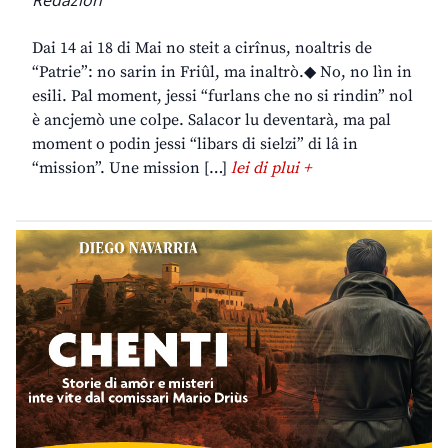
Dai 14 ai 18 di Mai no steit a cirînus, noaltris de
“Patrie”: no sarin in Friûl, ma inaltrò.◆ No, no lìn in
esili. Pal moment, jessi “furlans che no si rindin” nol
è ancjemò une colpe. Salacor lu deventarà, ma pal
moment o podin jessi “libars di sielzi” di lâ in
“mission”. Une mission […]
lei di plui +