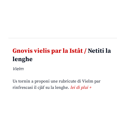
Gnovis vielis par la Istât /
Netiti la
lenghe
Vielm
Us tornin a proponi une rubricute di Vielm par
rinfrescasi il cjâf su la lenghe.
lei di plui +