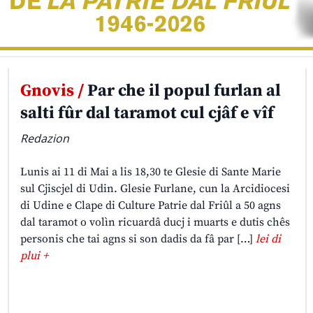
Gnovis /
Par che il popul furlan al
salti fûr dal taramot cul cjâf e vîf
Redazion
Lunis ai 11 di Mai a lis 18,30 te Glesie di Sante Marie
sul Cjiscjel di Udin. Glesie Furlane, cun la Arcidiocesi
di Udine e Clape di Culture Patrie dal Friûl a 50 agns
dal taramot o volìn ricuardâ ducj i muarts e dutis chês
personis che tai agns si son dadis da fâ par […]
lei di
plui +