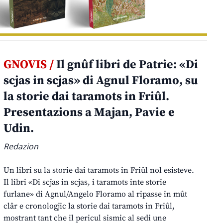
GNOVIS /
Il gnûf libri de Patrie: «Di
scjas in scjas» di Agnul Floramo, su
la storie dai taramots in Friûl.
Presentazions a Majan, Pavie e
Udin.
Redazion
Un libri su la storie dai taramots in Friûl nol esisteve.
Il libri «Di scjas in scjas, i taramots inte storie
furlane» di Agnul/Angelo Floramo al ripasse in mût
clâr e cronologjic la storie dai taramots in Friûl,
mostrant tant che il pericul sismic al sedi une