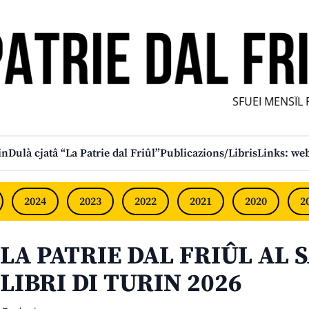
SFUEI MENSÎL FURL
in
Dulà cjatâ “La Patrie dal Friûl”
Publicazions/Libris
Links: web
2024
2023
2022
2021
2020
2
LA PATRIE DAL FRIÛL AL 
LIBRI DI TURIN 2026