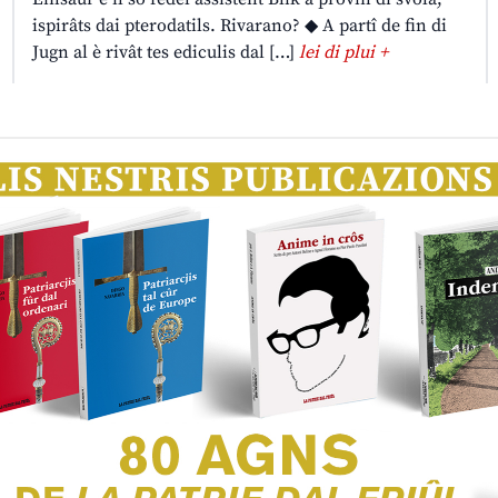
ispirâts dai pterodatils. Rivarano? ◆ A partî de fin di
Jugn al è rivât tes ediculis dal […]
lei di plui +