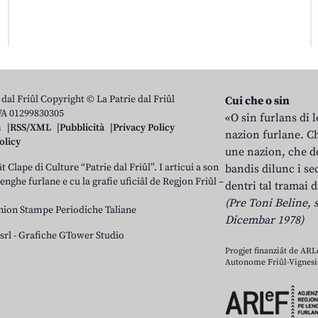
 dal Friûl Copyright © La Patrie dal Friûl
Cui che o sin
IVA 01299830305
«O sin furlans di 
n
RSS/XML
Pubblicità
Privacy Policy
nazion furlane. Ch
olicy
une nazion, che do
t Clape di Culture “Patrie dal Friûl”. I articui a son
bandis dilunc i se
 lenghe furlane e cu la grafie uficiâl de Regjon Friûl –
dentri tal tramai d
(Pre Toni Beline, s
nion Stampe Periodiche Taliane
Dicembar 1978)
srl
-
Grafiche GTower Studio
Progjet finanziât de AR
Autonome Friûl-Vignesie