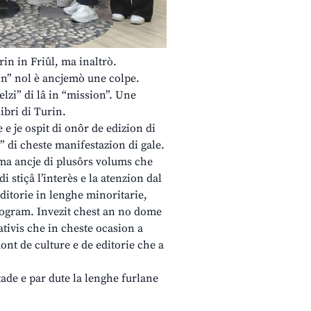
arin in Friûl, ma inaltrò.
din” nol è ancjemò une colpe.
lzi” di lâ in “mission”. Une
ibri di Turin.
 e je ospit di onôr de edizion di
s” di cheste manifestazion di gale.
 ma ancje di plusôrs volums che
i stiçâ l’interès e la atenzion dal
editorie in lenghe minoritarie,
rogram. Invezit chest an no dome
iativis che in cheste ocasion a
mont de culture e de editorie che a
tade e par dute la lenghe furlane