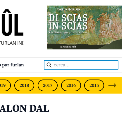
AN INDIPENDENT • INDEPENDENT FRIULIAN MONTHLY • NE
Cerca:
 par furlan
019
2018
2017
2016
2015
2014
SALON DAL