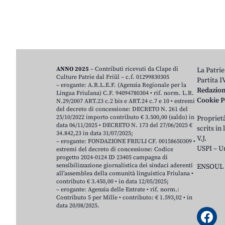
ANNO 2025
– Contributi ricevuti da Clape di
La Patrie
Culture Patrie dal Friûl – c.f. 01299830305
Partita 
– erogante: A.R.L.E.F. (Agenzia Regionale per la
Redazio
Lingua Friulana) C.F. 94094780304 • rif. norm. L.R.
Cookie P
N.29/2007 ART.23 c.2 bis e ART.24 c.7 e 10 • estremi
del decreto di concessione: DECRETO N. 261 del
25/10/2022 importo contributo € 3.500,00 (saldo) in
Proprietâ
data 06/11/2025 • DECRETO N. 173 del 27/06/2025 €
scrits in
34.842,23 in data 31/07/2025;
V.J.
– erogante: FONDAZIONE FRIULI CF. 00158650309 •
USPI – U
estremi del decreto di concessione: Codice
progetto 2024-0124 ID 23405 campagna di
sensibilizzazione giornalistica dei sindaci aderenti
ENSOUL 
all’assemblea della comunità linguistica Friulana •
contributo € 3.450,00 • in data 12/05/2025;
– erogante: Agenzia delle Entrate • rif. norm.:
Contributo 5 per Mille • contributo: € 1.593,02 • in
data 20/08/2025.