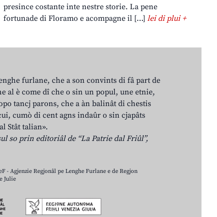
presince costante inte nestre storie. La pene
fortunade di Floramo e acompagne il […]
lei di plui +
lenghe furlane, che a son convints di fâ part de
e al è come dî che o sin un popul, une etnie,
po tancj parons, che a àn balinât di chestis
cui, cumò di cent agns indaûr o sin cjapâts
al Stât talian».
ul so prin editoriâl de “La Patrie dal Friûl”,
LeF - Agjenzie Regjonâl pe Lenghe Furlane e de Regjon
 Julie