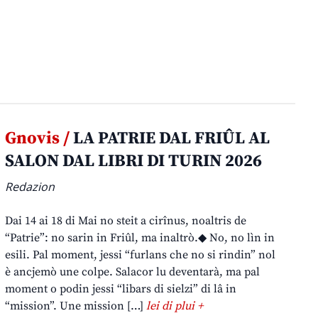
Gnovis /
LA PATRIE DAL FRIÛL AL
SALON DAL LIBRI DI TURIN 2026
Redazion
Dai 14 ai 18 di Mai no steit a cirînus, noaltris de
“Patrie”: no sarin in Friûl, ma inaltrò.◆ No, no lìn in
esili. Pal moment, jessi “furlans che no si rindin” nol
è ancjemò une colpe. Salacor lu deventarà, ma pal
moment o podin jessi “libars di sielzi” di lâ in
“mission”. Une mission […]
lei di plui +