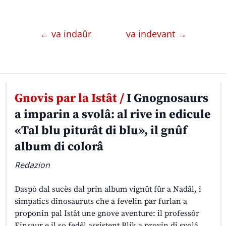
← va indaûr
va indevant →
Gnovis par la Istât /
I Gnognosaurs
a imparin a svolâ: al rive in edicule
«Tal blu piturât di blu», il gnûf
album di colorâ
Redazion
Daspò dal sucès dal prin album vignût fûr a Nadâl, i
simpatics dinosauruts che a fevelin par furlan a
proponin pal Istât une gnove aventure: il professôr
Einsaur e il so fedêl assistent Blik a provin di svolâ,