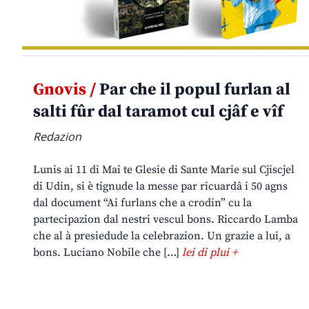
Gnovis /
Par che il popul furlan al
salti fûr dal taramot cul cjâf e vîf
Redazion
Lunis ai 11 di Mai te Glesie di Sante Marie sul Cjiscjel
di Udin, si è tignude la messe par ricuardâ i 50 agns
dal document “Ai furlans che a crodin” cu la
partecipazion dal nestri vescul bons. Riccardo Lamba
che al à presiedude la celebrazion. Un grazie a lui, a
bons. Luciano Nobile che […]
lei di plui +