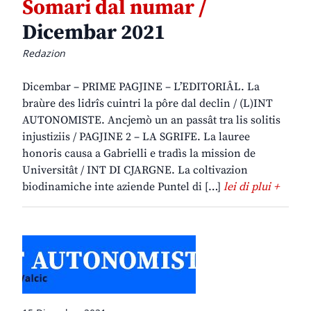
Somari dal numar /
Dicembar 2021
Redazion
Dicembar – PRIME PAGJINE – L’EDITORIÂL. La
braùre des lidrîs cuintri la pôre dal declin / (L)INT
AUTONOMISTE. Ancjemò un an passât tra lis solitis
injustiziis / PAGJINE 2 – LA SGRIFE. La lauree
honoris causa a Gabrielli e tradìs la mission de
Universitât / INT DI CJARGNE. La coltivazion
biodinamiche inte aziende Puntel di […]
lei di plui +