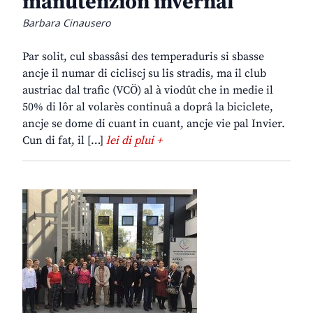
manutenzion invernâl
Barbara Cinausero
Par solit, cul sbassâsi des temperaduris si sbasse
ancje il numar di cicliscj su lis stradis, ma il club
austriac dal trafic (VCÖ) al à viodût che in medie il
50% di lôr al volarès continuâ a doprâ la biciclete,
ancje se dome di cuant in cuant, ancje vie pal Invier.
Cun di fat, il […]
lei di plui +