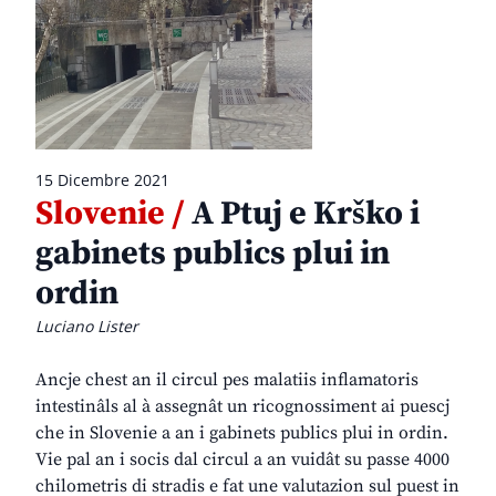
15 Dicembre 2021
Slovenie /
A Ptuj e Krško i
gabinets publics plui in
ordin
Luciano Lister
Ancje chest an il circul pes malatiis inflamatoris
intestinâls al à assegnât un ricognossiment ai puescj
che in Slovenie a an i gabinets publics plui in ordin.
Vie pal an i socis dal circul a an vuidât su passe 4000
chilometris di stradis e fat une valutazion sul puest in