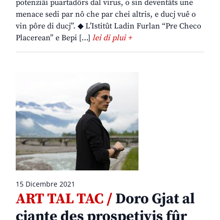
potenziâi puartadôrs dal virus, o sin deventâts une
menace sedi par nô che par chei altris, e ducj vuê o
vin pôre di ducj”. ◆ L’Istitût Ladin Furlan “Pre Checo
Placerean” e Bepi […]
lei di plui +
15 Dicembre 2021
ART TAL TAC /
Doro Gjat al
cjante des prospetivis fûr