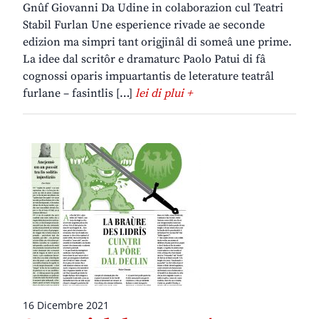
Gnûf Giovanni Da Udine in colaborazion cul Teatri
Stabil Furlan Une esperience rivade ae seconde
edizion ma simpri tant origjinâl di someâ une prime.
La idee dal scritôr e dramaturc Paolo Patui di fâ
cognossi oparis impuartantis de leterature teatrâl
furlane – fasintlis […]
lei di plui +
16 Dicembre 2021