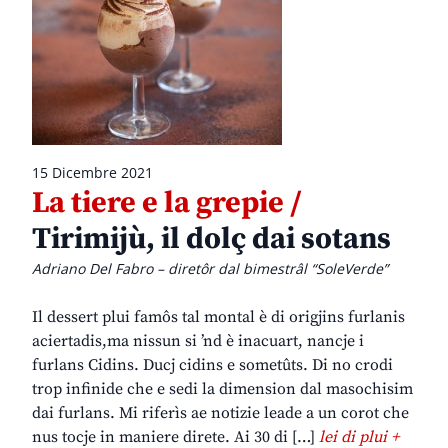
15 Dicembre 2021
La tiere e la grepie /
Tirimijù, il dolç dai sotans
Adriano Del Fabro – diretôr dal bimestrâl “SoleVerde”
Il dessert plui famôs tal montal è di origjins furlanis
aciertadis,ma nissun si ’nd è inacuart, nancje i
furlans Cidins. Ducj cidins e sometûts. Di no crodi
trop infinide che e sedi la dimension dal masochisim
dai furlans. Mi riferìs ae notizie leade a un corot che
nus tocje in maniere direte. Ai 30 di […]
lei di plui +