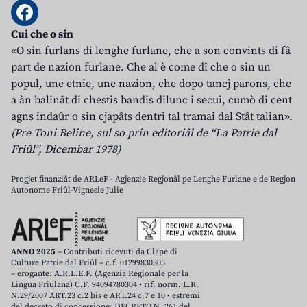
Cui che o sin
«O sin furlans di lenghe furlane, che a son convints di fâ
part de nazion furlane. Che al è come dî che o sin un
popul, une etnie, une nazion, che dopo tancj parons, che
a àn balinât di chestis bandis dilunc i secui, cumò di cent
agns indaûr o sin cjapâts dentri tal tramai dal Stât talian».
(Pre Toni Beline, sul so prin editoriâl de “La Patrie dal
Friûl”, Dicembar 1978)
Progjet finanziât de ARLeF - Agjenzie Regjonâl pe Lenghe Furlane e de Regjon
Autonome Friûl-Vignesie Julie
ANNO 2025
– Contributi ricevuti da Clape di
Culture Patrie dal Friûl – c.f. 01299830305
– erogante: A.R.L.E.F. (Agenzia Regionale per la
Lingua Friulana) C.F. 94094780304 • rif. norm. L.R.
N.29/2007 ART.23 c.2 bis e ART.24 c.7 e 10 • estremi
del decreto di concessione: DECRETO N. 261 del