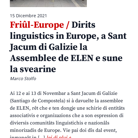
15 Dicembre 2021
Friûl-Europe /
Dirits
linguistics in Europe, a Sant
Jacum di Galizie la
Assemblee de ELEN e sune
la svearine
Marco Stolfo
Ai 12 e ai 13 di Novembar a Sant Jacum di Galizie
(Santiago de Compostela) si à davuelte la assemblee
de ELEN, rêt che e ten dongje une schirie di entitâts
associativis e organizazions che a son espression di
diviersis comunitâts linguistichis e nazionâls
minorizadis de Europe. Vie pai doi dîs dal event,
inmaneât in […]
lei di plui +