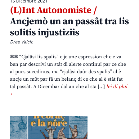
15 Dicembre 2021
(L)Int Autonomiste /
Ancjemò un an passât tra lis
solitis injustiziis
Dree Valcic
✽✽ “Cjalâsi lis spalis” e je une espression che e va
ben par descrivi un stât di alerte continui par ce che
al pues sucedinus, ma “cjalâsi daûr des spalis” al è
ancje un mût par fâ un belanç di ce che al è stât fat
tal passât. A Dicembar dal an che al sta […]
lei di plui
+