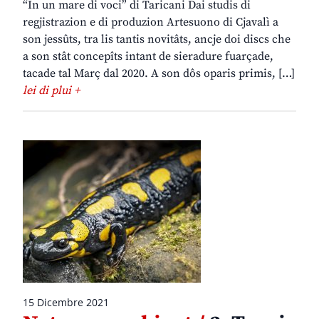
“In un mare di voci” di Taricani Dai studis di
regjistrazion e di produzion Artesuono di Cjavalì a
son jessûts, tra lis tantis novitâts, ancje doi discs che
a son stât concepîts intant de sieradure fuarçade,
tacade tal Març dal 2020. A son dôs oparis primis, […]
lei di plui +
15 Dicembre 2021