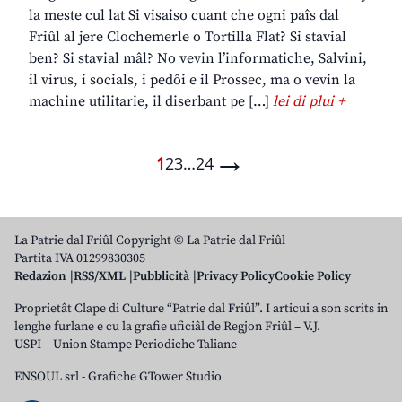
la meste cul lat Si visaiso cuant che ogni paîs dal
Friûl al jere Clochemerle o Tortilla Flat? Si stavial
ben? Si stavial mâl? No vevin l’informatiche, Salvini,
il virus, i socials, i pedôi e il Prossec, ma o vevin la
machine utilitarie, il diserbant pe […]
lei di plui +
→
1
2
3
…
24
La Patrie dal Friûl Copyright © La Patrie dal Friûl
Partita IVA 01299830305
Redazion
RSS/XML
Pubblicità
Privacy Policy
Cookie Policy
Proprietât Clape di Culture “Patrie dal Friûl”. I articui a son scrits in
lenghe furlane e cu la grafie uficiâl de Regjon Friûl – V.J.
USPI – Union Stampe Periodiche Taliane
ENSOUL srl
-
Grafiche GTower Studio