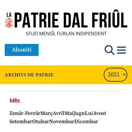
SFUEI MENSÎL FURLAN INDIPENDENT
Aboniti
ARCHIVI DE PATRIE
Mês
Zenâr-Fevrâr
Març
Avrîl
Mai
Jugn
Lui
Avost
Setembar
Otubar
Novembar
Dicembar