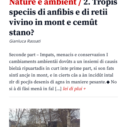
Nature e ambient /
2. Tropis
speciis di anfibis e di retii
vivino in mont e cemût
stano?
Gianluca Rassati
Seconde part – Impats, menacis e conservazion I
cambiaments ambientâi dovûts a un insiemi di causis
bielzà ripuartadis in curt inte prime part, si son fats
sintî ancje in mont, e in cierts câs a àn incidût intal
zîr di pocjis desenis di agns in maniere pesante.◆ No
si à di fâsi menâ in fal […]
lei di plui +