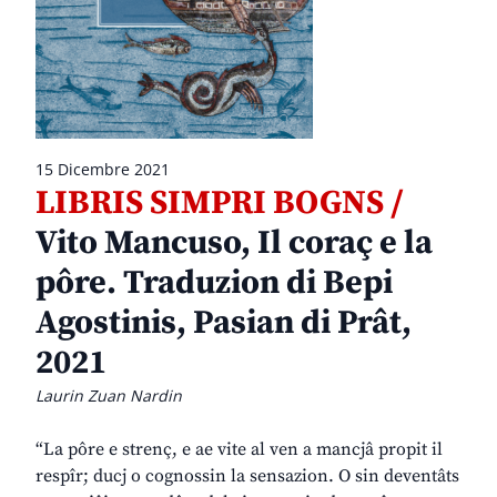
15 Dicembre 2021
LIBRIS SIMPRI BOGNS /
Vito Mancuso, Il coraç e la
pôre. Traduzion di Bepi
Agostinis, Pasian di Prât,
2021
Laurin Zuan Nardin
“La pôre e strenç, e ae vite al ven a mancjâ propit il
respîr; ducj o cognossin la sensazion. O sin deventâts