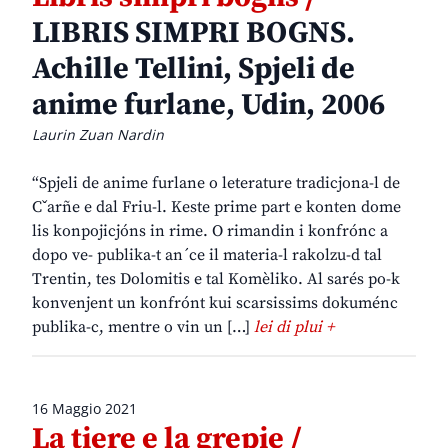
LIBRIS SIMPRI BOGNS.
Achille Tellini, Spjeli de
anime furlane, Udin, 2006
Laurin Zuan Nardin
“Spjeli de anime furlane o leterature tradicjona-l de
Cˇarñe e dal Friu-l. Keste prime part e konten dome
lis konpojicjóns in rime. O rimandin i konfrónc a
dopo ve- publika-t an´ce il materia-l rakolzu-d tal
Trentin, tes Dolomitis e tal Komèliko. Al sarés po-k
konvenjent un konfrónt kui scarsissims dokuménc
publika-c, mentre o vin un […]
lei di plui +
16 Maggio 2021
La tiere e la grepie /