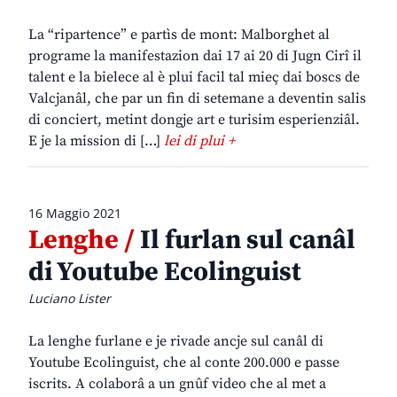
La “ripartence” e partìs de mont: Malborghet al
programe la manifestazion dai 17 ai 20 di Jugn Cirî il
talent e la bielece al è plui facil tal mieç dai boscs de
Valcjanâl, che par un fin di setemane a deventin salis
di conciert, metint dongje art e turisim esperienziâl.
E je la mission di […]
lei di plui +
16 Maggio 2021
Lenghe /
Il furlan sul canâl
di Youtube Ecolinguist
Luciano Lister
La lenghe furlane e je rivade ancje sul canâl di
Youtube Ecolinguist, che al conte 200.000 e passe
iscrits. A colaborâ a un gnûf video che al met a