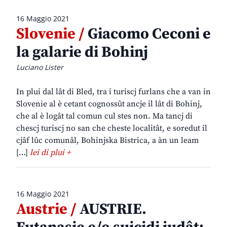
16 Maggio 2021
Slovenie /
Giacomo Ceconi e
la galarie di Bohinj
Luciano Lister
In plui dal lât di Bled, tra i turiscj furlans che a van in
Slovenie al è cetant cognossût ancje il lât di Bohinj,
che al è logât tal comun cul stes non. Ma tancj di
chescj turiscj no san che cheste localitât, e soredut il
cjâf lûc comunâl, Bohinjska Bistrica, a àn un leam
[…]
lei di plui +
16 Maggio 2021
Austrie /
AUSTRIE.