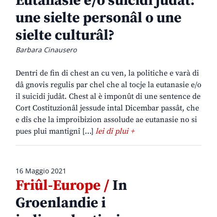
Eutanasie e/o suicidi judât:
une sielte personâl o une
sielte culturâl?
Barbara Cinausero
Dentri de fin di chest an cu ven, la politiche e varà di
dâ gnovis regulis par chel che al tocje la eutanasie e/o
il suicidi judât. Chest al è imponût di une sentence de
Cort Costituzionâl jessude intal Dicembar passât, che
e dîs che la improibizion assolude ae eutanasie no si
pues plui mantignî […]
lei di plui +
16 Maggio 2021
Friûl-Europe /
In
Groenlandie i