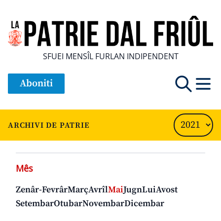
SFUEI MENSÎL FURLAN INDIPENDENT
Aboniti
ARCHIVI DE PATRIE
Mês
Zenâr-Fevrâr
Març
Avrîl
Mai
Jugn
Lui
Avost
Setembar
Otubar
Novembar
Dicembar