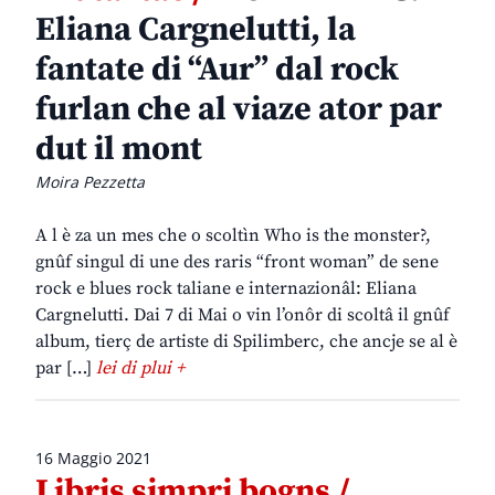
Eliana Cargnelutti, la
fantate di “Aur” dal rock
furlan che al viaze ator par
dut il mont
Moira Pezzetta
A l è za un mes che o scoltìn Who is the monster?,
gnûf singul di une des raris “front woman” de sene
rock e blues rock taliane e internazionâl: Eliana
Cargnelutti. Dai 7 di Mai o vin l’onôr di scoltâ il gnûf
album, tierç de artiste di Spilimberc, che ancje se al è
par […]
lei di plui +
16 Maggio 2021
Libris simpri bogns /