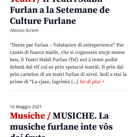
Furlan a la Setemane de
Culture Furlane
Alessio Screm
“Dante par furlan – Valutazion di un’esperience” Par
causis di fuarce maiôr, che si cognossin ancje masse
ben, il Teatri Stabil Furlan (Tsf) nol à inmò podût
debutâ dal vîf cul so prin spetacul teatrâl. Il prin dal
prin cartelon di un teatri furlan di nivel. Sedi a stai la
prime di “La cjase, lagrimis […]
lei di plui +
16 Maggio 2021
Musiche /
MUSICHE. La
musiche furlane inte vôs