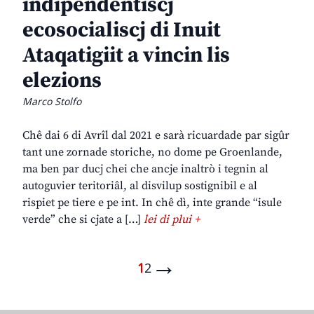
indipendentiscj
ecosocialiscj di Inuit
Ataqatigiit a vincin lis
elezions
Marco Stolfo
Chê dai 6 di Avrîl dal 2021 e sarà ricuardade par sigûr
tant une zornade storiche, no dome pe Groenlande,
ma ben par ducj chei che ancje inaltrò i tegnin al
autoguvier teritoriâl, al disvilup sostignibil e al
rispiet pe tiere e pe int. In chê dì, inte grande “isule
verde” che si cjate a […]
lei di plui +
→
1
2