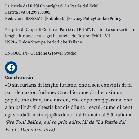
La Patrie dal Friûl Copyright © La Patrie dal Friûl
Partita IVA 01299830305
Redazion
RSS/XML
Pubblicità
Privacy Policy
Cookie Policy
Proprietât Clape di Culture “Patrie dal Friûl”. I articui a son scrits in
lenghe furlane e cu la grafie uficiâl de Regjon Friûl – V.J.
USPI – Union Stampe Periodiche Taliane
ENSOUL srl
-
Grafiche GTower Studio
Cui che o sin
«O sin furlans di lenghe furlane, che a son convints di fâ
part de nazion furlane. Che al è come dî che o sin un
popul, une etnie, une nazion, che dopo tancj parons, che
a àn balinât di chestis bandis dilunc i secui, cumò di cent
agns indaûr o sin cjapâts dentri tal tramai dal Stât talian».
(Pre Toni Beline, sul so prin editoriâl de “La Patrie dal
Friûl”, Dicembar 1978)