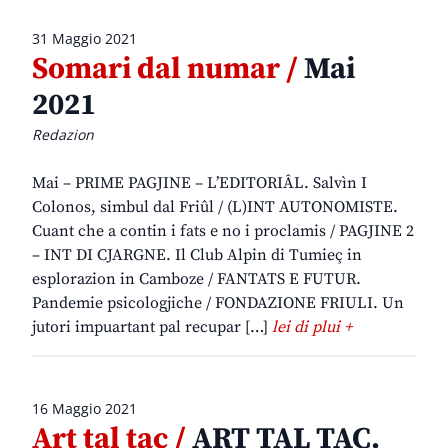
31 Maggio 2021
Somari dal numar /
Mai
2021
Redazion
Mai – PRIME PAGJINE – L’EDITORIÂL. Salvìn I
Colonos, simbul dal Friûl / (L)INT AUTONOMISTE.
Cuant che a contin i fats e no i proclamis / PAGJINE 2
– INT DI CJARGNE. Il Club Alpin di Tumieç in
esplorazion in Camboze / FANTATS E FUTUR.
Pandemie psicologjiche / FONDAZIONE FRIULI. Un
jutori impuartant pal recupar […]
lei di plui +
16 Maggio 2021
Art tal tac /
ART TAL TAC.