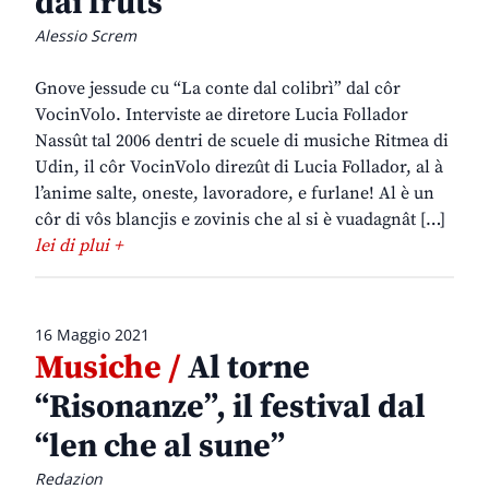
dai fruts
Alessio Screm
Gnove jessude cu “La conte dal colibrì” dal côr
VocinVolo. Interviste ae diretore Lucia Follador
Nassût tal 2006 dentri de scuele di musiche Ritmea di
Udin, il côr VocinVolo direzût di Lucia Follador, al à
l’anime salte, oneste, lavoradore, e furlane! Al è un
côr di vôs blancjis e zovinis che al si è vuadagnât […]
lei di plui +
16 Maggio 2021
Musiche /
Al torne
“Risonanze”, il festival dal
“len che al sune”
Redazion