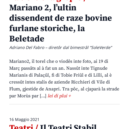
Mariano 2, l’ultin
dissendent de raze bovine
furlane storiche, la
Beletade
Adriano Del Fabro – diretôr dal bimestrâl “SoleVerde”
Mariano2, il torel che o viodês inte foto, ai 19 di
Març passâts al à fat un an. Nassût inte Tignude
Marianis di Palaçûl, fi di Tobie Friûl e di Lilli, al è
cressût intes stalis de aziende Ricchieri di Vile di
Flum, gjestide de Anapri. Tra pôc, al cjaparà la strade
par Morùs par […]
lei di plui +
16 Maggio 2021
Teatri /
Il Teatri Stabil