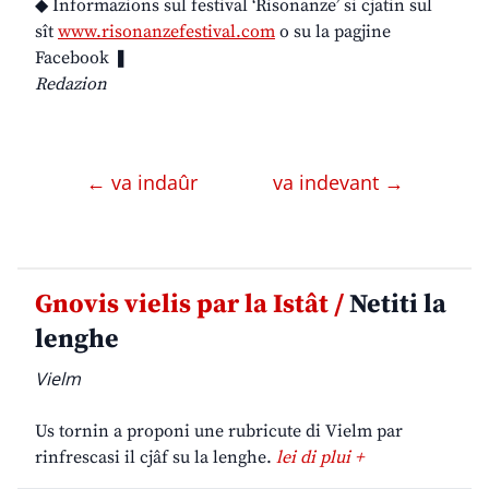
◆ Informazions sul festival ‘Risonanze’ si cjatin sul
sît
www.risonanzefestival.com
o su la pagjine
Facebook ❚
Redazion
← va indaûr
va indevant →
Gnovis vielis par la Istât /
Netiti la
lenghe
Vielm
Us tornin a proponi une rubricute di Vielm par
rinfrescasi il cjâf su la lenghe.
lei di plui +