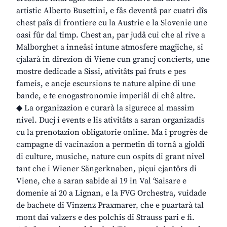
artistic Alberto Busettini, e fâs deventâ par cuatri dîs
chest paîs di frontiere cu la Austrie e la Slovenie une
oasi fûr dal timp. Chest an, par judâ cui che al rive a
Malborghet a inneâsi intune atmosfere magjiche, si
cjalarà in direzion di Viene cun grancj concierts, une
mostre dedicade a Sissi, ativitâts pai fruts e pes
fameis, e ancje escursions te nature alpine di une
bande, e te enogastronomie imperiâl di chê altre.
◆ La organizazion e curarà la sigurece al massim
nivel. Ducj i events e lis ativitâts a saran organizadis
cu la prenotazion obligatorie online. Ma i progrès de
campagne di vacinazion a permetin di tornâ a gjoldi
di culture, musiche, nature cun ospits di grant nivel
tant che i Wiener Sängerknaben, piçui cjantôrs di
Viene, che a saran sabide ai 19 in Val ‘Saisare e
domenie ai 20 a Lignan, e la FVG Orchestra, vuidade
de bachete di Vinzenz Praxmarer, che e puartarà tal
mont dai valzers e des polchis di Strauss pari e fi.