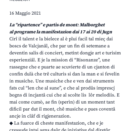
16 Maggio 2021
La “ripartence” e partìs de mont: Malborghet
al programe la manifestazion dai 17 ai 20 di Jugn
Cirî il talent e la bielece al è plui facil tal mieç dai
boscs de Valcjanâl, che par un fin di setemane a
deventin salis di conciert, metint dongje art e turisim
esperienziâl. E je la mission di “Risonanze”, une
rassegne che e puarte ae scuvierte di un cjanton di
confin dulà che trê culturis si dan la man e si fevelin
in musiche. Une musiche che e ven dai struments
fats cul “len che al sune”, e che al prodûs imprescj
bogns di incjantâ cui che al scolte lis lôr melodiis. E
mai come cumò, ae fin (sperìn) di un moment tant
dificil par dut il mont, chê musiche e pues coventâ
ancje in clâf di rigjenerazion.
◆ La fuarce di cheste manifestazion, che e je
cressude intai agns daûr de iniziative dal diretôr