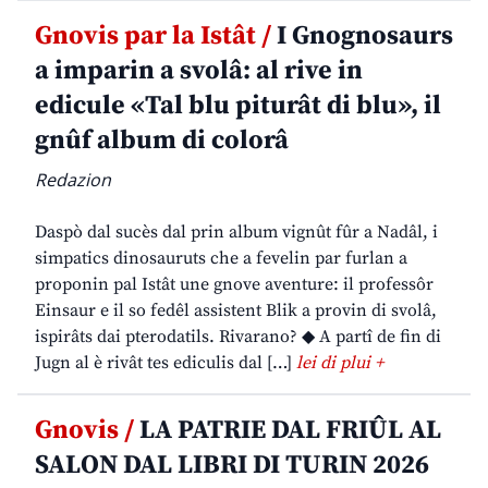
Gnovis par la Istât /
I Gnognosaurs
a imparin a svolâ: al rive in
edicule «Tal blu piturât di blu», il
gnûf album di colorâ
Redazion
Daspò dal sucès dal prin album vignût fûr a Nadâl, i
simpatics dinosauruts che a fevelin par furlan a
proponin pal Istât une gnove aventure: il professôr
Einsaur e il so fedêl assistent Blik a provin di svolâ,
ispirâts dai pterodatils. Rivarano? ◆ A partî de fin di
Jugn al è rivât tes ediculis dal […]
lei di plui +
Gnovis /
LA PATRIE DAL FRIÛL AL
SALON DAL LIBRI DI TURIN 2026