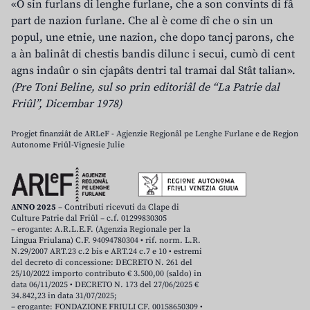
«O sin furlans di lenghe furlane, che a son convints di fâ
part de nazion furlane. Che al è come dî che o sin un
popul, une etnie, une nazion, che dopo tancj parons, che
a àn balinât di chestis bandis dilunc i secui, cumò di cent
agns indaûr o sin cjapâts dentri tal tramai dal Stât talian».
(Pre Toni Beline, sul so prin editoriâl de “La Patrie dal
Friûl”, Dicembar 1978)
Progjet finanziât de ARLeF - Agjenzie Regjonâl pe Lenghe Furlane e de Regjon
Autonome Friûl-Vignesie Julie
ANNO 2025
– Contributi ricevuti da Clape di
Culture Patrie dal Friûl – c.f. 01299830305
– erogante: A.R.L.E.F. (Agenzia Regionale per la
Lingua Friulana) C.F. 94094780304 • rif. norm. L.R.
N.29/2007 ART.23 c.2 bis e ART.24 c.7 e 10 • estremi
del decreto di concessione: DECRETO N. 261 del
25/10/2022 importo contributo € 3.500,00 (saldo) in
data 06/11/2025 • DECRETO N. 173 del 27/06/2025 €
34.842,23 in data 31/07/2025;
– erogante: FONDAZIONE FRIULI CF. 00158650309 •