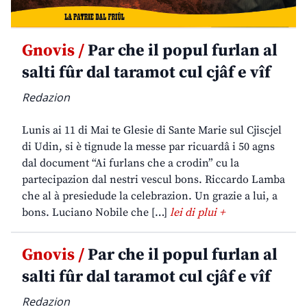
Gnovis /
Par che il popul furlan al
salti fûr dal taramot cul cjâf e vîf
Redazion
Lunis ai 11 di Mai te Glesie di Sante Marie sul Cjiscjel
di Udin, si è tignude la messe par ricuardâ i 50 agns
dal document “Ai furlans che a crodin” cu la
partecipazion dal nestri vescul bons. Riccardo Lamba
che al à presiedude la celebrazion. Un grazie a lui, a
bons. Luciano Nobile che […]
lei di plui +
Gnovis /
Par che il popul furlan al
salti fûr dal taramot cul cjâf e vîf
Redazion