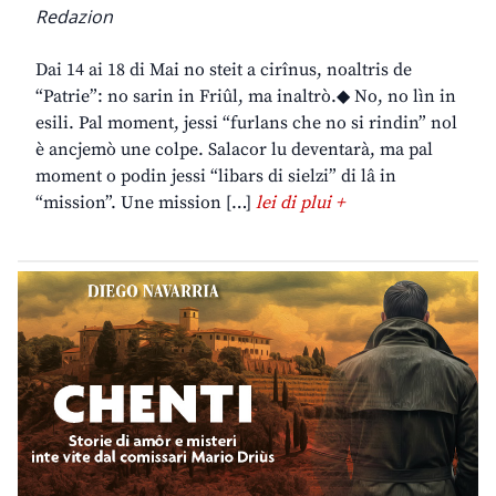
Redazion
Dai 14 ai 18 di Mai no steit a cirînus, noaltris de
“Patrie”: no sarin in Friûl, ma inaltrò.◆ No, no lìn in
esili. Pal moment, jessi “furlans che no si rindin” nol
è ancjemò une colpe. Salacor lu deventarà, ma pal
moment o podin jessi “libars di sielzi” di lâ in
“mission”. Une mission […]
lei di plui +