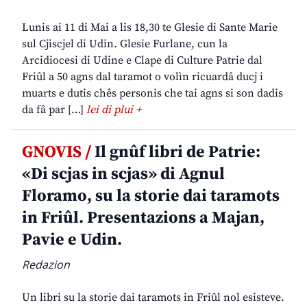
Lunis ai 11 di Mai a lis 18,30 te Glesie di Sante Marie
sul Cjiscjel di Udin. Glesie Furlane, cun la
Arcidiocesi di Udine e Clape di Culture Patrie dal
Friûl a 50 agns dal taramot o volìn ricuardâ ducj i
muarts e dutis chês personis che tai agns si son dadis
da fâ par […]
lei di plui +
GNOVIS /
Il gnûf libri de Patrie:
«Di scjas in scjas» di Agnul
Floramo, su la storie dai taramots
in Friûl. Presentazions a Majan,
Pavie e Udin.
Redazion
Un libri su la storie dai taramots in Friûl nol esisteve.