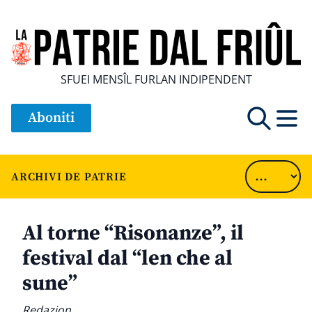
SFUEI MENSÎL FURLAN INDIPENDENT
Aboniti
ARCHIVI DE PATRIE
Al torne “Risonanze”, il
festival dal “len che al
sune”
Redazion