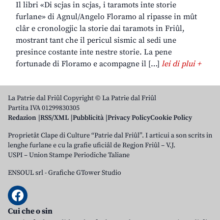
Il libri «Di scjas in scjas, i taramots inte storie
furlane» di Agnul/Angelo Floramo al ripasse in mût
clâr e cronologjic la storie dai taramots in Friûl,
mostrant tant che il pericul sismic al sedi une
presince costante inte nestre storie. La pene
fortunade di Floramo e acompagne il […]
lei di plui +
La Patrie dal Friûl Copyright © La Patrie dal Friûl
Partita IVA 01299830305
Redazion
RSS/XML
Pubblicità
Privacy Policy
Cookie Policy
Proprietât Clape di Culture “Patrie dal Friûl”. I articui a son scrits in
lenghe furlane e cu la grafie uficiâl de Regjon Friûl – V.J.
USPI – Union Stampe Periodiche Taliane
ENSOUL srl
-
Grafiche GTower Studio
Cui che o sin