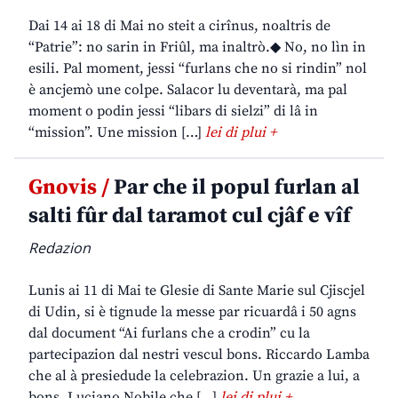
Dai 14 ai 18 di Mai no steit a cirînus, noaltris de
“Patrie”: no sarin in Friûl, ma inaltrò.◆ No, no lìn in
esili. Pal moment, jessi “furlans che no si rindin” nol
è ancjemò une colpe. Salacor lu deventarà, ma pal
moment o podin jessi “libars di sielzi” di lâ in
“mission”. Une mission […]
lei di plui +
Gnovis /
Par che il popul furlan al
salti fûr dal taramot cul cjâf e vîf
Redazion
Lunis ai 11 di Mai te Glesie di Sante Marie sul Cjiscjel
di Udin, si è tignude la messe par ricuardâ i 50 agns
dal document “Ai furlans che a crodin” cu la
partecipazion dal nestri vescul bons. Riccardo Lamba
che al à presiedude la celebrazion. Un grazie a lui, a
bons. Luciano Nobile che […]
lei di plui +