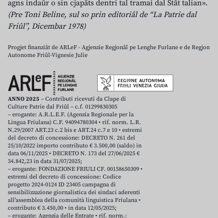
agns indaûr o sin cjapâts dentri tal tramai dal Stât talian».
(Pre Toni Beline, sul so prin editoriâl de “La Patrie dal
Friûl”, Dicembar 1978)
Progjet finanziât de ARLeF - Agjenzie Regjonâl pe Lenghe Furlane e de Regjon
Autonome Friûl-Vignesie Julie
ANNO 2025
– Contributi ricevuti da Clape di
Culture Patrie dal Friûl – c.f. 01299830305
– erogante: A.R.L.E.F. (Agenzia Regionale per la
Lingua Friulana) C.F. 94094780304 • rif. norm. L.R.
N.29/2007 ART.23 c.2 bis e ART.24 c.7 e 10 • estremi
del decreto di concessione: DECRETO N. 261 del
25/10/2022 importo contributo € 3.500,00 (saldo) in
data 06/11/2025 • DECRETO N. 173 del 27/06/2025 €
34.842,23 in data 31/07/2025;
– erogante: FONDAZIONE FRIULI CF. 00158650309 •
estremi del decreto di concessione: Codice
progetto 2024-0124 ID 23405 campagna di
sensibilizzazione giornalistica dei sindaci aderenti
all’assemblea della comunità linguistica Friulana •
contributo € 3.450,00 • in data 12/05/2025;
– erogante: Agenzia delle Entrate • rif. norm.: