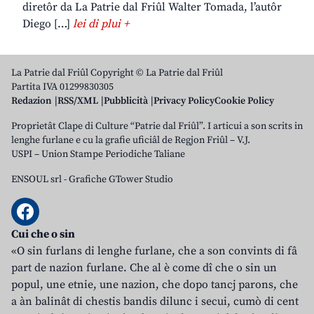
diretôr da La Patrie dal Friûl Walter Tomada, l’autôr
Diego […]
lei di plui +
La Patrie dal Friûl Copyright © La Patrie dal Friûl
Partita IVA 01299830305
Redazion
RSS/XML
Pubblicità
Privacy Policy
Cookie Policy
Proprietât Clape di Culture “Patrie dal Friûl”. I articui a son scrits in
lenghe furlane e cu la grafie uficiâl de Regjon Friûl – V.J.
USPI – Union Stampe Periodiche Taliane
ENSOUL srl
-
Grafiche GTower Studio
Cui che o sin
«O sin furlans di lenghe furlane, che a son convints di fâ
part de nazion furlane. Che al è come dî che o sin un
popul, une etnie, une nazion, che dopo tancj parons, che
a àn balinât di chestis bandis dilunc i secui, cumò di cent