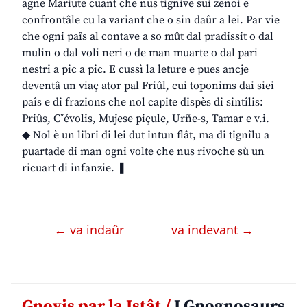
agne Mariute cuant che nus tignive sui zenoi e
confrontâle cu la variant che o sin daûr a lei. Par vie
che ogni paîs al contave a so mût dal pradissit o dal
mulin o dal voli neri o de man muarte o dal pari
nestri a pic a pic. E cussì la leture e pues ancje
deventâ un viaç ator pal Friûl, cui toponims dai siei
paîs e di frazions che nol capite dispès di sintîlis:
Priûs, Cˇévolis, Mujese piçule, Urñe-s, Tamar e v.i.
◆ Nol è un libri di lei dut intun flât, ma di tignîlu a
puartade di man ogni volte che nus rivoche sù un
ricuart di infanzie. ❚
← va indaûr
va indevant →
Gnovis par la Istât /
I Gnognosaurs