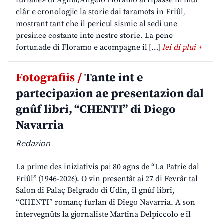
furlane» di Agnul/Angelo Floramo al ripasse in mût
clâr e cronologjic la storie dai taramots in Friûl,
mostrant tant che il pericul sismic al sedi une
presince costante inte nestre storie. La pene
fortunade di Floramo e acompagne il […]
lei di plui +
Fotografiis /
Tante int e
partecipazion ae presentazion dal
gnûf libri, “CHENTI” di Diego
Navarria
Redazion
La prime des iniziativis pai 80 agns de “La Patrie dal
Friûl” (1946-2026). O vin presentât ai 27 di Fevrâr tal
Salon di Palaç Belgrado di Udin, il gnûf libri,
“CHENTI” romanç furlan di Diego Navarria. A son
intervegnûts la gjornaliste Martina Delpiccolo e il