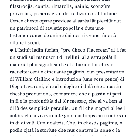
filastrocjis, contis, rimarolis, nainis, sconzûrs,
proverbis, preieris e v.i. de tradizion orâl furlane.
Cence cheste opare preziose al sarès lât pierdût dut
un patrimoni di savietât popolâr e dute une
testemoneance de anime dai nestris vons, fate sù
dilunc i secui.
◆ L’Istitût ladin furlan, “pre Checo Placerean” al à fat
un studi sul manuscrit di Tellini, al à estrapolât il
materiâl plui significatîf e al à buride fûr cheste
racuelte: cent e cincuante pagjinis, cun presentazion
di William Cisilino e introduzion (une vore penze) di
Diego Lavaroni, che al spieghe di dulà che a nassin
chestis produzions, ce maniere che a passin di pari
in fi e la profonditât dal lôr messaç, che al va ben al
di là des semplicis peraulis. Un fîl che magari al lee i
autôrs che a vivevin inte gnot dai timps cui fruitôrs di
in dì di vuê. Cun noaltris. Che, in chestis pagjinis, o
podìn cjatâ la storiute che nus contave la none o la