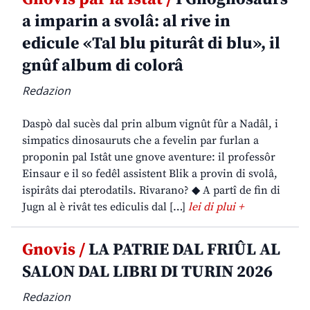
a imparin a svolâ: al rive in
edicule «Tal blu piturât di blu», il
gnûf album di colorâ
Redazion
Daspò dal sucès dal prin album vignût fûr a Nadâl, i
simpatics dinosauruts che a fevelin par furlan a
proponin pal Istât une gnove aventure: il professôr
Einsaur e il so fedêl assistent Blik a provin di svolâ,
ispirâts dai pterodatils. Rivarano? ◆ A partî de fin di
Jugn al è rivât tes ediculis dal […]
lei di plui +
Gnovis /
LA PATRIE DAL FRIÛL AL
SALON DAL LIBRI DI TURIN 2026
Redazion