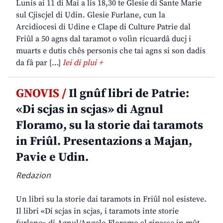
Lunis ai 11 di Mai a lis 18,30 te Glesie di Sante Marie
sul Cjiscjel di Udin. Glesie Furlane, cun la
Arcidiocesi di Udine e Clape di Culture Patrie dal
Friûl a 50 agns dal taramot o volìn ricuardâ ducj i
muarts e dutis chês personis che tai agns si son dadis
da fâ par […]
lei di plui +
GNOVIS /
Il gnûf libri de Patrie:
«Di scjas in scjas» di Agnul
Floramo, su la storie dai taramots
in Friûl. Presentazions a Majan,
Pavie e Udin.
Redazion
Un libri su la storie dai taramots in Friûl nol esisteve.
Il libri «Di scjas in scjas, i taramots inte storie