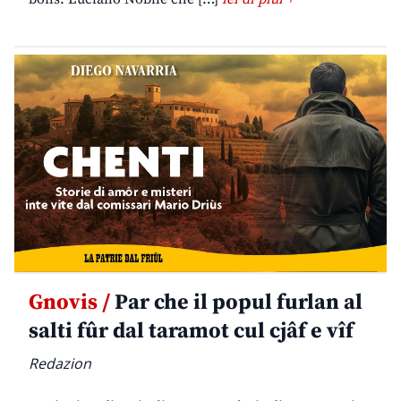
Gnovis /
Par che il popul furlan al
salti fûr dal taramot cul cjâf e vîf
Redazion