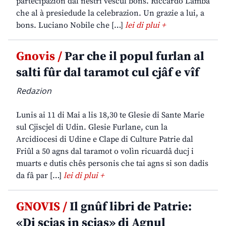
partecipazion dal nestri vescul bons. Riccardo Lamba
che al à presiedude la celebrazion. Un grazie a lui, a
bons. Luciano Nobile che […]
lei di plui +
Gnovis /
Par che il popul furlan al
salti fûr dal taramot cul cjâf e vîf
Redazion
Lunis ai 11 di Mai a lis 18,30 te Glesie di Sante Marie
sul Cjiscjel di Udin. Glesie Furlane, cun la
Arcidiocesi di Udine e Clape di Culture Patrie dal
Friûl a 50 agns dal taramot o volìn ricuardâ ducj i
muarts e dutis chês personis che tai agns si son dadis
da fâ par […]
lei di plui +
GNOVIS /
Il gnûf libri de Patrie:
«Di scjas in scjas» di Agnul