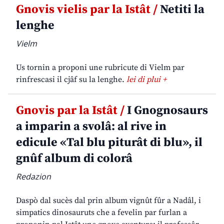
Gnovis vielis par la Istât /
Netiti la
lenghe
Vielm
Us tornin a proponi une rubricute di Vielm par
rinfrescasi il cjâf su la lenghe.
lei di plui +
Gnovis par la Istât /
I Gnognosaurs
a imparin a svolâ: al rive in
edicule «Tal blu piturât di blu», il
gnûf album di colorâ
Redazion
Daspò dal sucès dal prin album vignût fûr a Nadâl, i
simpatics dinosauruts che a fevelin par furlan a