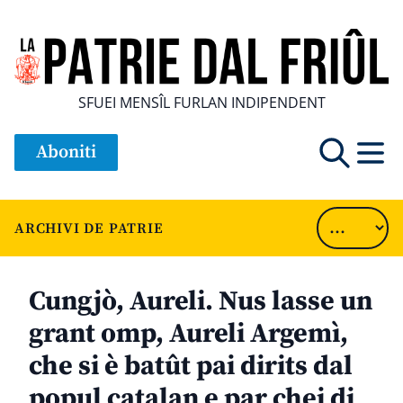
SFUEI MENSÎL FURLAN INDIPENDENT
Aboniti
ARCHIVI DE PATRIE
Cungjò, Aureli. Nus lasse un
grant omp, Aureli Argemì,
che si è batût pai dirits dal
popul catalan e par chei di