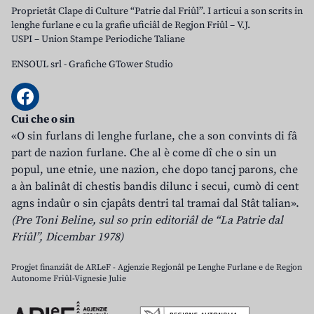
Proprietât Clape di Culture “Patrie dal Friûl”. I articui a son scrits in
lenghe furlane e cu la grafie uficiâl de Regjon Friûl – V.J.
USPI – Union Stampe Periodiche Taliane
ENSOUL srl
-
Grafiche GTower Studio
Cui che o sin
«O sin furlans di lenghe furlane, che a son convints di fâ
part de nazion furlane. Che al è come dî che o sin un
popul, une etnie, une nazion, che dopo tancj parons, che
a àn balinât di chestis bandis dilunc i secui, cumò di cent
agns indaûr o sin cjapâts dentri tal tramai dal Stât talian».
(Pre Toni Beline, sul so prin editoriâl de “La Patrie dal
Friûl”, Dicembar 1978)
Progjet finanziât de ARLeF - Agjenzie Regjonâl pe Lenghe Furlane e de Regjon
Autonome Friûl-Vignesie Julie