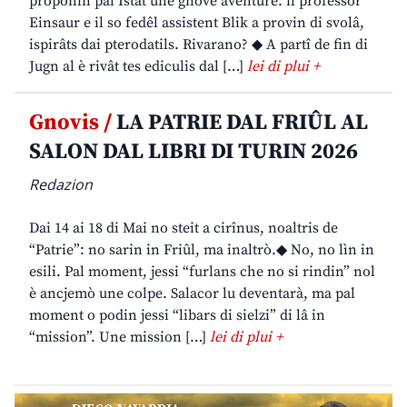
proponin pal Istât une gnove aventure: il professôr
Einsaur e il so fedêl assistent Blik a provin di svolâ,
ispirâts dai pterodatils. Rivarano? ◆ A partî de fin di
Jugn al è rivât tes ediculis dal […]
lei di plui +
Gnovis /
LA PATRIE DAL FRIÛL AL
SALON DAL LIBRI DI TURIN 2026
Redazion
Dai 14 ai 18 di Mai no steit a cirînus, noaltris de
“Patrie”: no sarin in Friûl, ma inaltrò.◆ No, no lìn in
esili. Pal moment, jessi “furlans che no si rindin” nol
è ancjemò une colpe. Salacor lu deventarà, ma pal
moment o podin jessi “libars di sielzi” di lâ in
“mission”. Une mission […]
lei di plui +