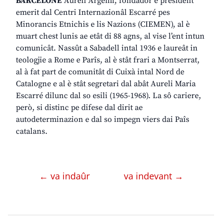
BARCELONE
Aureli Argemí, fondadôr e president
emerit dal Centri Internazionâl Escarré pes
Minorancis Etnichis e lis Nazions (CIEMEN), al è
muart chest lunis ae etât di 88 agns, al vise l’ent intun
comunicât. Nassût a Sabadell intal 1936 e laureât in
teologjie a Rome e Parîs, al è stât frari a Montserrat,
al à fat part de comunitât di Cuixà intal Nord de
Catalogne e al è stât segretari dal abât Aureli Maria
Escarré dilunc dal so esili (1965-1968). La sô cariere,
però, si distinc pe difese dal dirit ae
autodeterminazion e dal so impegn viers dai Paîs
catalans.
← va indaûr
va indevant →