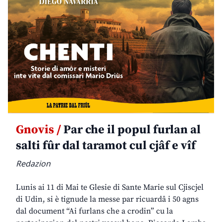
Gnovis /
Par che il popul furlan al
salti fûr dal taramot cul cjâf e vîf
Redazion
Lunis ai 11 di Mai te Glesie di Sante Marie sul Cjiscjel
di Udin, si è tignude la messe par ricuardâ i 50 agns
dal document “Ai furlans che a crodin” cu la