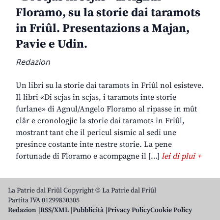
Floramo, su la storie dai taramots
in Friûl. Presentazions a Majan,
Pavie e Udin.
Redazion
Un libri su la storie dai taramots in Friûl nol esisteve.
Il libri «Di scjas in scjas, i taramots inte storie
furlane» di Agnul/Angelo Floramo al ripasse in mût
clâr e cronologjic la storie dai taramots in Friûl,
mostrant tant che il pericul sismic al sedi une
presince costante inte nestre storie. La pene
fortunade di Floramo e acompagne il […]
lei di plui +
La Patrie dal Friûl Copyright © La Patrie dal Friûl
Partita IVA 01299830305
Redazion
RSS/XML
Pubblicità
Privacy Policy
Cookie Policy