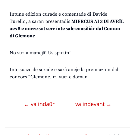
Intune edizion curade e comentade di Davide
Turello, a saran presentadis
MIERCUS AI 3 DI AVRÎL
aes 5 e mieze sot sere inte sale consiliâr dal Comun
di Glemone
No stei a mancjâ! Us spietìn!
Inte suaze de serade e sarà ancje la premiazion dal
concors “Glemone, îr, vuei e doman”
← va indaûr
va indevant →