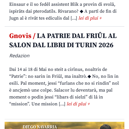
Einsaur e il so fedêl assistent Blik a provin di svolâ,
ispirâts dai pterodatils. Rivarano? ◆ A partî de fin di
Jugn al è rivât tes ediculis dal […]
lei di plui +
Gnovis /
LA PATRIE DAL FRIÛL AL
SALON DAL LIBRI DI TURIN 2026
Redazion
Dai 14 ai 18 di Mai no steit a cirînus, noaltris de
“Patrie”: no sarin in Friûl, ma inaltrò.◆ No, no lìn in
esili. Pal moment, jessi “furlans che no si rindin” nol
è ancjemò une colpe. Salacor lu deventarà, ma pal
moment o podin jessi “libars di sielzi” di lâ in
“mission”. Une mission […]
lei di plui +