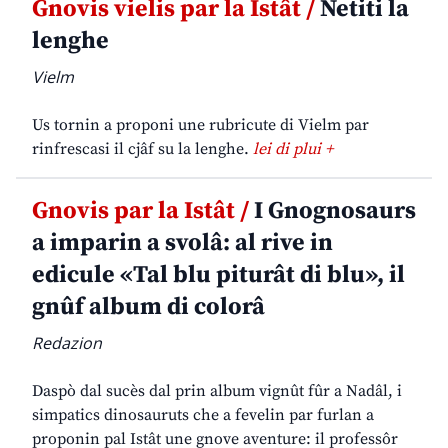
Gnovis vielis par la Istât /
Netiti la
lenghe
Vielm
Us tornin a proponi une rubricute di Vielm par
rinfrescasi il cjâf su la lenghe.
lei di plui +
Gnovis par la Istât /
I Gnognosaurs
a imparin a svolâ: al rive in
edicule «Tal blu piturât di blu», il
gnûf album di colorâ
Redazion
Daspò dal sucès dal prin album vignût fûr a Nadâl, i
simpatics dinosauruts che a fevelin par furlan a
proponin pal Istât une gnove aventure: il professôr