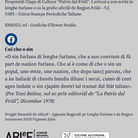
Proprietât Clape di Culture “Patrie dal Friûl”. I articui a son scrits in
lenghe furlane e cu la grafie uficiâl de Regjon Friûl – V.J.
USPI – Union Stampe Periodiche Taliane
ENSOUL srl
-
Grafiche GTower Studio
Cui che o sin
«O sin furlans di lenghe furlane, che a son convints di fâ
part de nazion furlane. Che al è come dî che o sin un
popul, une etnie, une nazion, che dopo tancj parons, che
a àn balinât di chestis bandis dilunc i secui, cumò di cent
agns indaûr o sin cjapâts dentri tal tramai dal Stât talian».
(Pre Toni Beline, sul so prin editoriâl de “La Patrie dal
Friûl”, Dicembar 1978)
Progjet finanziât de ARLeF - Agjenzie Regjonâl pe Lenghe Furlane e de Regjon
Autonome Friûl-Vignesie Julie