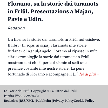
Floramo, su la storie dai taramots
in Friûl. Presentazions a Majan,
Pavie e Udin.
Redazion
Un libri su la storie dai taramots in Friûl nol esisteve.
Il libri «Di scjas in scjas, i taramots inte storie
furlane» di Agnul/Angelo Floramo al ripasse in mût
clâr e cronologjic la storie dai taramots in Friûl,
mostrant tant che il pericul sismic al sedi une
presince costante inte nestre storie. La pene
fortunade di Floramo e acompagne il […]
lei di plui +
La Patrie dal Friûl Copyright © La Patrie dal Friûl
Partita IVA 01299830305
Redazion
RSS/XML
Pubblicità
Privacy Policy
Cookie Policy