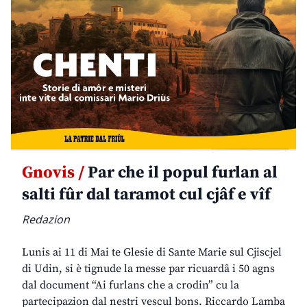
Gnovis /
Par che il popul furlan al
salti fûr dal taramot cul cjâf e vîf
Redazion
Lunis ai 11 di Mai te Glesie di Sante Marie sul Cjiscjel
di Udin, si è tignude la messe par ricuardâ i 50 agns
dal document “Ai furlans che a crodin” cu la
partecipazion dal nestri vescul bons. Riccardo Lamba