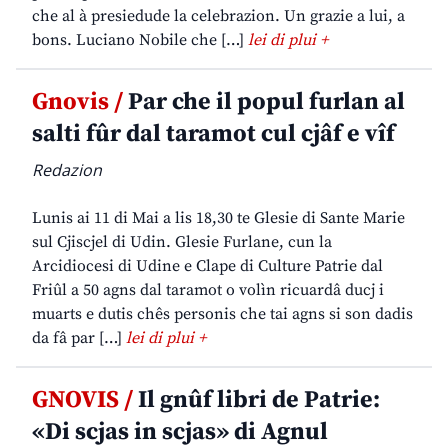
che al à presiedude la celebrazion. Un grazie a lui, a
bons. Luciano Nobile che […]
lei di plui +
Gnovis /
Par che il popul furlan al
salti fûr dal taramot cul cjâf e vîf
Redazion
Lunis ai 11 di Mai a lis 18,30 te Glesie di Sante Marie
sul Cjiscjel di Udin. Glesie Furlane, cun la
Arcidiocesi di Udine e Clape di Culture Patrie dal
Friûl a 50 agns dal taramot o volìn ricuardâ ducj i
muarts e dutis chês personis che tai agns si son dadis
da fâ par […]
lei di plui +
GNOVIS /
Il gnûf libri de Patrie:
«Di scjas in scjas» di Agnul