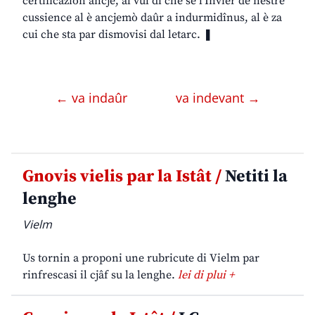
certificazion ancje, al vûl dî che se l’Invier de nestre
cussience al è ancjemò daûr a indurmidînus, al è za
cui che sta par dismovisi dal letarc. ❚
← va indaûr
va indevant →
Gnovis vielis par la Istât /
Netiti la
lenghe
Vielm
Us tornin a proponi une rubricute di Vielm par
rinfrescasi il cjâf su la lenghe.
lei di plui +