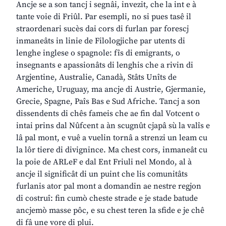
Ancje se a son tancj i segnâi, invezit, che la int e à
tante voie di Friûl. Par esempli, no si pues tasê il
straordenari sucès dai cors di furlan par forescj
inmaneâts in linie de Filologjiche par utents di
lenghe inglese o spagnole: fîs di emigrants, o
insegnants e apassionâts di lenghis che a rivin di
Argjentine, Australie, Canadà, Stâts Unîts de
Americhe, Uruguay, ma ancje di Austrie, Gjermanie,
Grecie, Spagne, Paîs Bas e Sud Afriche. Tancj a son
dissendents di chês fameis che ae fin dal Votcent o
intai prins dal Nûfcent a àn scugnût cjapâ sù la valîs e
lâ pal mont, e vuê a vuelin tornâ a strenzi un leam cu
la lôr tiere di divignince. Ma chest cors, inmaneât cu
la poie de ARLeF e dal Ent Friuli nel Mondo, al à
ancje il significât di un puint che lis comunitâts
furlanis ator pal mont a domandin ae nestre regjon
di costruî: fin cumò cheste strade e je stade batude
ancjemò masse pôc, e su chest teren la sfide e je chê
di fâ une vore di plui.