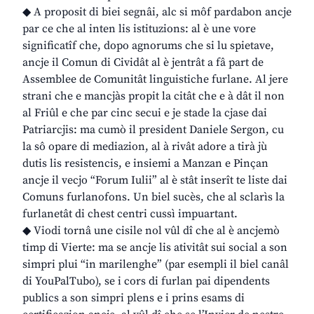
◆ A proposit di biei segnâi, alc si môf pardabon ancje
par ce che al inten lis istituzions: al è une vore
significatîf che, dopo agnorums che si lu spietave,
ancje il Comun di Cividât al è jentrât a fâ part de
Assemblee de Comunitât linguistiche furlane. Al jere
strani che e mancjàs propit la citât che e à dât il non
al Friûl e che par cinc secui e je stade la cjase dai
Patriarcjis: ma cumò il president Daniele Sergon, cu
la sô opare di mediazion, al à rivât adore a tirà jù
dutis lis resistencis, e insiemi a Manzan e Pinçan
ancje il vecjo “Forum Iulii” al è stât inserît te liste dai
Comuns furlanofons. Un biel sucès, che al sclarìs la
furlanetât di chest centri cussì impuartant.
◆ Viodi tornâ une cisile nol vûl dî che al è ancjemò
timp di Vierte: ma se ancje lis ativitât sui social a son
simpri plui “in marilenghe” (par esempli il biel canâl
di YouPalTubo), se i cors di furlan pai dipendents
publics a son simpri plens e i prins esams di