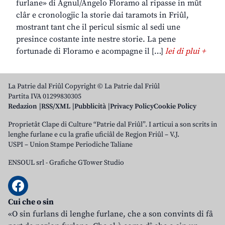
furlane» di Agnul/Angelo Floramo al ripasse in mût
clâr e cronologjic la storie dai taramots in Friûl,
mostrant tant che il pericul sismic al sedi une
presince costante inte nestre storie. La pene
fortunade di Floramo e acompagne il […]
lei di plui +
La Patrie dal Friûl Copyright © La Patrie dal Friûl
Partita IVA 01299830305
Redazion
RSS/XML
Pubblicità
Privacy Policy
Cookie Policy
Proprietât Clape di Culture “Patrie dal Friûl”. I articui a son scrits in
lenghe furlane e cu la grafie uficiâl de Regjon Friûl – V.J.
USPI – Union Stampe Periodiche Taliane
ENSOUL srl
-
Grafiche GTower Studio
Cui che o sin
«O sin furlans di lenghe furlane, che a son convints di fâ