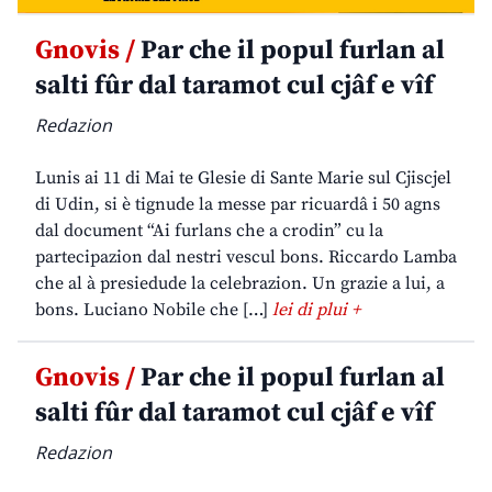
Gnovis /
Par che il popul furlan al
salti fûr dal taramot cul cjâf e vîf
Redazion
Lunis ai 11 di Mai te Glesie di Sante Marie sul Cjiscjel
di Udin, si è tignude la messe par ricuardâ i 50 agns
dal document “Ai furlans che a crodin” cu la
partecipazion dal nestri vescul bons. Riccardo Lamba
che al à presiedude la celebrazion. Un grazie a lui, a
bons. Luciano Nobile che […]
lei di plui +
Gnovis /
Par che il popul furlan al
salti fûr dal taramot cul cjâf e vîf
Redazion