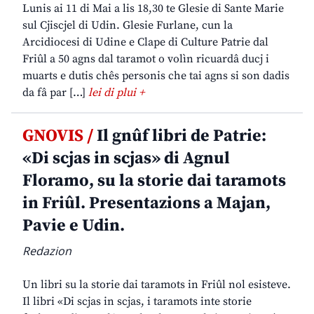
Lunis ai 11 di Mai a lis 18,30 te Glesie di Sante Marie
sul Cjiscjel di Udin. Glesie Furlane, cun la
Arcidiocesi di Udine e Clape di Culture Patrie dal
Friûl a 50 agns dal taramot o volìn ricuardâ ducj i
muarts e dutis chês personis che tai agns si son dadis
da fâ par […]
lei di plui +
GNOVIS /
Il gnûf libri de Patrie:
«Di scjas in scjas» di Agnul
Floramo, su la storie dai taramots
in Friûl. Presentazions a Majan,
Pavie e Udin.
Redazion
Un libri su la storie dai taramots in Friûl nol esisteve.
Il libri «Di scjas in scjas, i taramots inte storie