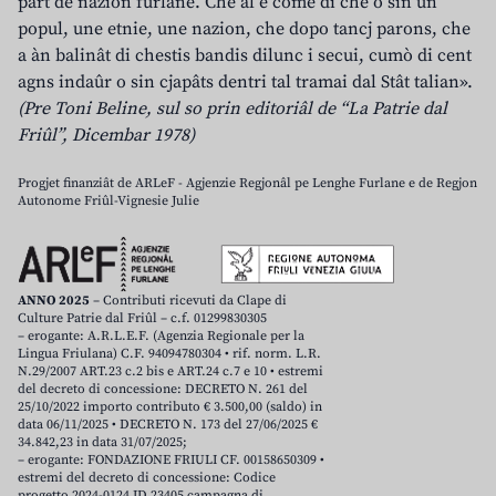
part de nazion furlane. Che al è come dî che o sin un
popul, une etnie, une nazion, che dopo tancj parons, che
a àn balinât di chestis bandis dilunc i secui, cumò di cent
agns indaûr o sin cjapâts dentri tal tramai dal Stât talian».
(Pre Toni Beline, sul so prin editoriâl de “La Patrie dal
Friûl”, Dicembar 1978)
Progjet finanziât de ARLeF - Agjenzie Regjonâl pe Lenghe Furlane e de Regjon
Autonome Friûl-Vignesie Julie
ANNO 2025
– Contributi ricevuti da Clape di
Culture Patrie dal Friûl – c.f. 01299830305
– erogante: A.R.L.E.F. (Agenzia Regionale per la
Lingua Friulana) C.F. 94094780304 • rif. norm. L.R.
N.29/2007 ART.23 c.2 bis e ART.24 c.7 e 10 • estremi
del decreto di concessione: DECRETO N. 261 del
25/10/2022 importo contributo € 3.500,00 (saldo) in
data 06/11/2025 • DECRETO N. 173 del 27/06/2025 €
34.842,23 in data 31/07/2025;
– erogante: FONDAZIONE FRIULI CF. 00158650309 •
estremi del decreto di concessione: Codice
progetto 2024-0124 ID 23405 campagna di