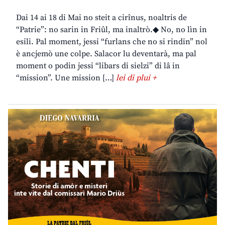
Dai 14 ai 18 di Mai no steit a cirînus, noaltris de
“Patrie”: no sarin in Friûl, ma inaltrò.◆ No, no lìn in
esili. Pal moment, jessi “furlans che no si rindin” nol
è ancjemò une colpe. Salacor lu deventarà, ma pal
moment o podin jessi “libars di sielzi” di lâ in
“mission”. Une mission […]
lei di plui +