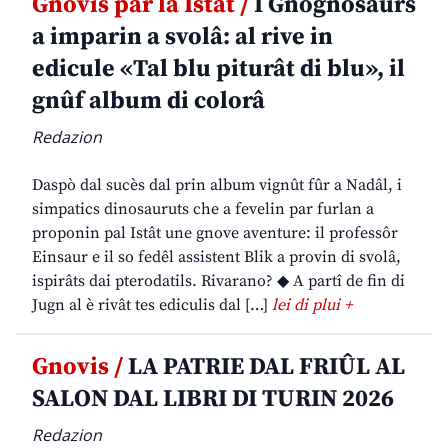
Gnovis par la Istât /
I Gnognosaurs
a imparin a svolâ: al rive in
edicule «Tal blu piturât di blu», il
gnûf album di colorâ
Redazion
Daspò dal sucès dal prin album vignût fûr a Nadâl, i
simpatics dinosauruts che a fevelin par furlan a
proponin pal Istât une gnove aventure: il professôr
Einsaur e il so fedêl assistent Blik a provin di svolâ,
ispirâts dai pterodatils. Rivarano? ◆ A partî de fin di
Jugn al è rivât tes ediculis dal […]
lei di plui +
Gnovis /
LA PATRIE DAL FRIÛL AL
SALON DAL LIBRI DI TURIN 2026
Redazion