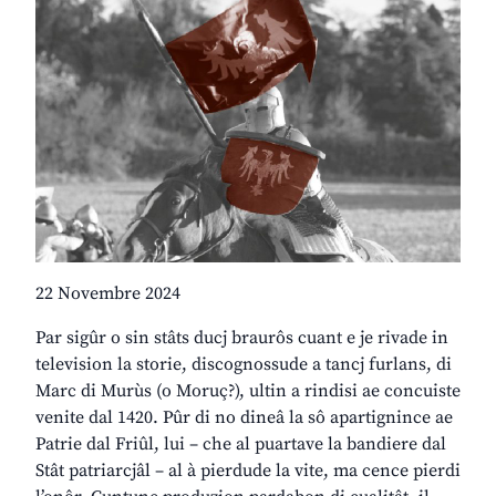
22 Novembre 2024
Par sigûr o sin stâts ducj braurôs cuant e je rivade in
television la storie, discognossude a tancj furlans, di
Marc di Murùs (o Moruç?), ultin a rindisi ae concuiste
venite dal 1420. Pûr di no dineâ la sô apartignince ae
Patrie dal Friûl, lui – che al puartave la bandiere dal
Stât patriarcjâl – al à pierdude la vite, ma cence pierdi