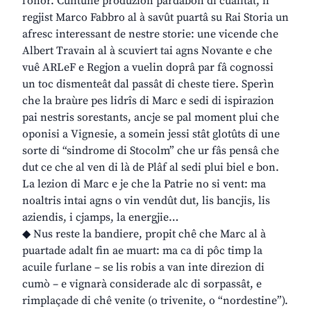
l’onôr. Cuntune produzion pardabon di cualitât, il
regjist Marco Fabbro al à savût puartâ su Rai Storia un
afresc interessant de nestre storie: une vicende che
Albert Travain al à scuviert tai agns Novante e che
vuê ARLeF e Regjon a vuelin doprâ par fâ cognossi
un toc dismenteât dal passât di cheste tiere. Sperìn
che la braùre pes lidrîs di Marc e sedi di ispirazion
pai nestris sorestants, ancje se pal moment plui che
oponisi a Vignesie, a somein jessi stât glotûts di une
sorte di “sindrome di Stocolm” che ur fâs pensâ che
dut ce che al ven di là de Plâf al sedi plui biel e bon.
La lezion di Marc e je che la Patrie no si vent: ma
noaltris intai agns o vin vendût dut, lis bancjis, lis
aziendis, i cjamps, la energjie…
◆ Nus reste la bandiere, propit chê che Marc al à
puartade adalt fin ae muart: ma ca di pôc timp la
acuile furlane – se lis robis a van inte direzion di
cumò – e vignarà considerade alc di sorpassât, e
rimplaçade di chê venite (o trivenite, o “nordestine”).