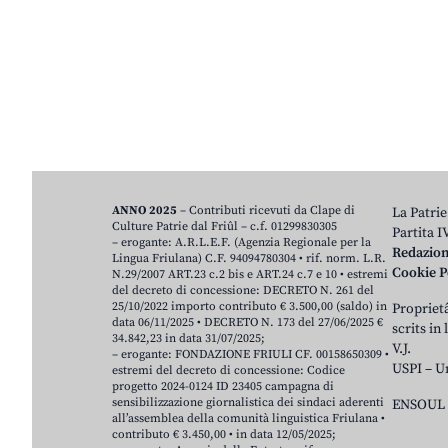
ANNO 2025
– Contributi ricevuti da Clape di
La Patrie
Culture Patrie dal Friûl – c.f. 01299830305
Partita 
– erogante: A.R.L.E.F. (Agenzia Regionale per la
Redazio
Lingua Friulana) C.F. 94094780304 • rif. norm. L.R.
Cookie P
N.29/2007 ART.23 c.2 bis e ART.24 c.7 e 10 • estremi
del decreto di concessione: DECRETO N. 261 del
25/10/2022 importo contributo € 3.500,00 (saldo) in
Proprietâ
data 06/11/2025 • DECRETO N. 173 del 27/06/2025 €
scrits in
34.842,23 in data 31/07/2025;
V.J.
– erogante: FONDAZIONE FRIULI CF. 00158650309 •
USPI – U
estremi del decreto di concessione: Codice
progetto 2024-0124 ID 23405 campagna di
sensibilizzazione giornalistica dei sindaci aderenti
ENSOUL 
all’assemblea della comunità linguistica Friulana •
contributo € 3.450,00 • in data 12/05/2025;