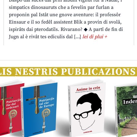
Daspò dal sucès dal prin album vignût fûr a Nadâl, i
simpatics dinosauruts che a fevelin par furlan a
proponin pal Istât une gnove aventure: il professôr
Einsaur e il so fedêl assistent Blik a provin di svolâ,
ispirâts dai pterodatils. Rivarano? ◆ A partî de fin di
Jugn al è rivât tes ediculis dal […]
lei di plui +