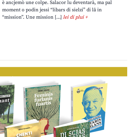
è ancjemò une colpe. Salacor lu deventarà, ma pal
moment o podin jessi “libars di sielzi” di lâ in
“mission”. Une mission […]
lei di plui +