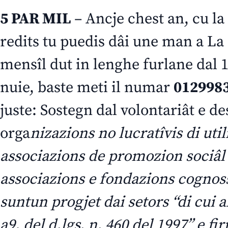
5 PAR MIL
– Ancje chest an, cu la
redits tu puedis dâi une man a La P
mensîl dut in lenghe furlane dal 
nuie, baste meti il numar
012998
juste: Sostegn dal volontariât e des
orga
nizazions no lucratîvis di util
associazions de promozion sociâl
associazions e fondazions cognos
suntun progjet dai setors “di cui all’
a9, del d.lgs. n. 460 del 1997” e f