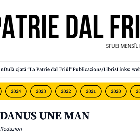
SFUEI MENSÎL FU
in
Dulà cjatâ “La Patrie dal Friûl”
Publicazions/Libris
Links: web
2024
2023
2022
2021
2020
2
DANUS UNE MAN
Redazion