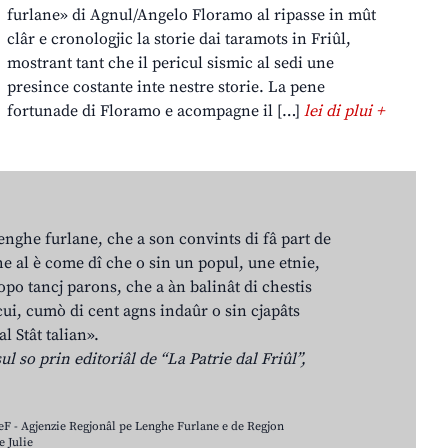
furlane» di Agnul/Angelo Floramo al ripasse in mût
clâr e cronologjic la storie dai taramots in Friûl,
mostrant tant che il pericul sismic al sedi une
presince costante inte nestre storie. La pene
fortunade di Floramo e acompagne il […]
lei di plui +
lenghe furlane, che a son convints di fâ part de
e al è come dî che o sin un popul, une etnie,
po tancj parons, che a àn balinât di chestis
cui, cumò di cent agns indaûr o sin cjapâts
al Stât talian».
ul so prin editoriâl de “La Patrie dal Friûl”,
LeF - Agjenzie Regjonâl pe Lenghe Furlane e de Regjon
 Julie