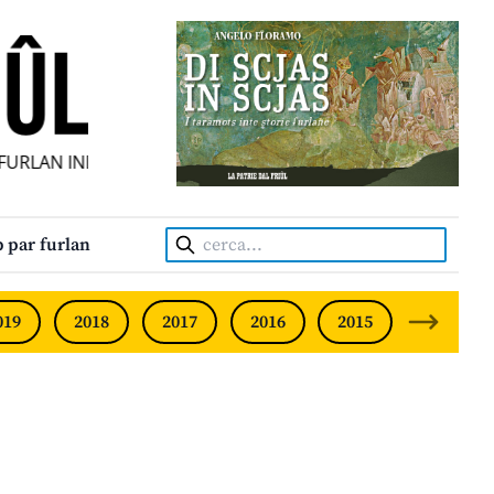
RLAN INDIPENDENT • INDEPENDENT FRIULIAN MONTHLY • 
Cerca:
 par furlan
019
2018
2017
2016
2015
2014