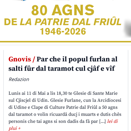
Gnovis /
Par che il popul furlan al
salti fûr dal taramot cul cjâf e vîf
Redazion
Lunis ai 11 di Mai a lis 18,30 te Glesie di Sante Marie
sul Cjiscjel di Udin. Glesie Furlane, cun la Arcidiocesi
di Udine e Clape di Culture Patrie dal Friûl a 50 agns
dal taramot o volìn ricuardâ ducj i muarts e dutis chês
personis che tai agns si son dadis da fâ par […]
lei di
plui +