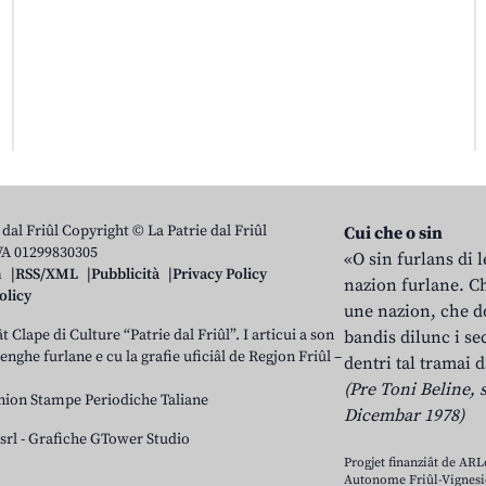
 dal Friûl Copyright © La Patrie dal Friûl
Cui che o sin
IVA 01299830305
«O sin furlans di 
n
RSS/XML
Pubblicità
Privacy Policy
nazion furlane. Ch
olicy
une nazion, che do
t Clape di Culture “Patrie dal Friûl”. I articui a son
bandis dilunc i se
 lenghe furlane e cu la grafie uficiâl de Regjon Friûl –
dentri tal tramai d
(Pre Toni Beline, s
nion Stampe Periodiche Taliane
Dicembar 1978)
srl
-
Grafiche GTower Studio
Progjet finanziât de AR
Autonome Friûl-Vignesie