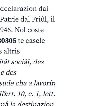
 declarazion dai
atrie dal Friûl, il
1946. Nol coste
30305
te casele
 altris
itât sociâl, des
 e des
sude cha a lavorin
art. 10, c. 1, lett.
irmâ la destinazion