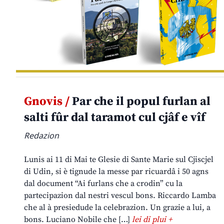
Gnovis /
Par che il popul furlan al
salti fûr dal taramot cul cjâf e vîf
Redazion
Lunis ai 11 di Mai te Glesie di Sante Marie sul Cjiscjel
di Udin, si è tignude la messe par ricuardâ i 50 agns
dal document “Ai furlans che a crodin” cu la
partecipazion dal nestri vescul bons. Riccardo Lamba
che al à presiedude la celebrazion. Un grazie a lui, a
bons. Luciano Nobile che […]
lei di plui +