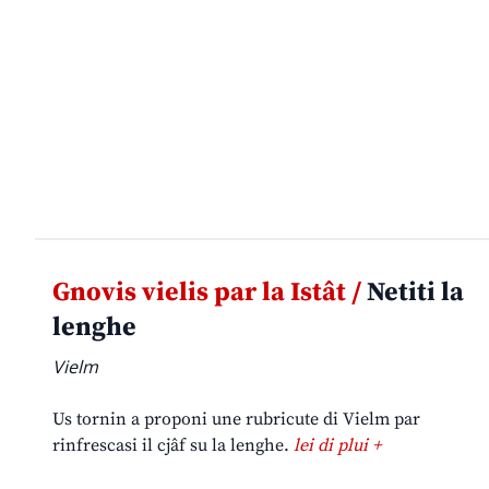
Gnovis vielis par la Istât /
Netiti la
lenghe
Vielm
Us tornin a proponi une rubricute di Vielm par
rinfrescasi il cjâf su la lenghe.
lei di plui +