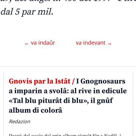
dal 5 par mil.
← va indaûr
va indevant →
Gnovis par la Istât /
I Gnognosaurs
a imparin a svolâ: al rive in edicule
«Tal blu piturât di blu», il gnûf
album di colorâ
Redazion