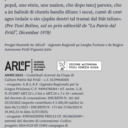
popul, une etnie, une nazion, che dopo tancj parons, che
a àn balinât di chestis bandis dilunc i secui, cumò di cent
agns indaûr o sin cjapâts dentri tal tramai dal Stât talian».
(Pre Toni Beline, sul so prin editoriâl de “La Patrie dal
Friûl”, Dicembar 1978)
Progjet finanziât de ARLeF - Agjenzie Regjonâl pe Lenghe Furlane e de Regjon
Autonome Friûl-Vignesie Julie
ANNO 2025
– Contributi ricevuti da Clape di
Culture Patrie dal Friûl – c.f. 01299830305
– erogante: A.R.L.E.F. (Agenzia Regionale per la
Lingua Friulana) C.F. 94094780304 • rif. norm. L.R.
N.29/2007 ART.23 c.2 bis e ART.24 c.7 e 10 • estremi
del decreto di concessione: DECRETO N. 261 del
25/10/2022 importo contributo € 3.500,00 (saldo) in
data 06/11/2025 • DECRETO N. 173 del 27/06/2025 €
34.842,23 in data 31/07/2025;
– erogante: FONDAZIONE FRIULI CF. 00158650309 •
estremi del decreto di concessione: Codice
progetto 2024-0124 ID 23405 campagna di