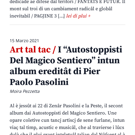
dedicade ae difese dal teritori / FANTATS E FUTUR. Il
mont sul troi di un cambiament radicâl e globâl
inevitabil / PAGJINE 3 […]
lei di plui +
15 Marzo 2021
Art tal tac /
I “Autostoppisti
Del Magico Sentiero” intun
album ereditât di Pier
Paolo Pasolini
Moira Pezzetta
Al è jessût ai 22 di Zenâr Pasolini e la Peste, il secont
album dai Autostoppisti del Magico Sentiero. Une
opare coletive cun tancj artiscj de sene furlane, intun
viaç tal timp, acustic e musicâl, che al travierse i lûcs
dulà che il plui grant inteletuâl talian dal Nûfcent al à