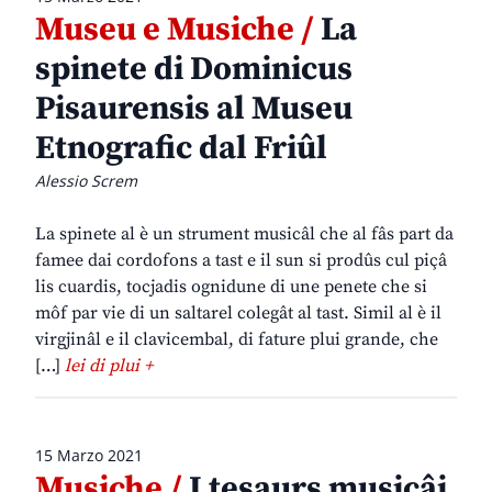
Museu e Musiche /
La
spinete di Dominicus
Pisaurensis al Museu
Etnografic dal Friûl
Alessio Screm
La spinete al è un strument musicâl che al fâs part da
famee dai cordofons a tast e il sun si prodûs cul piçâ
lis cuardis, tocjadis ognidune di une penete che si
môf par vie di un saltarel colegât al tast. Simil al è il
virgjinâl e il clavicembal, di fature plui grande, che
[…]
lei di plui +
15 Marzo 2021
Musiche /
I tesaurs musicâi