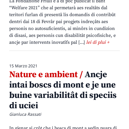
La Fondazione Friuli e à di pôc publicât il bant
“Welfare 2021” che al permetarà aes realtâts dal
teritori furlan di presentâ lis domandis di contribût
dentri dai 18 di Fevrâr pai progjets indreçâts aes
personis no autosuficientis, ai minôrs in cundizion
di disasi, aes personis cun disabilitât psicofisiche, e
ancje par intervents inovatîfs pal […]
lei di plui +
15 Marzo 2021
Nature e ambient /
Ancje
intai boscs di mont e je une
buine variabilitât di speciis
di uciei
Gianluca Rassati
In gjenar si crôt che i boscs di mont a sedin puars di