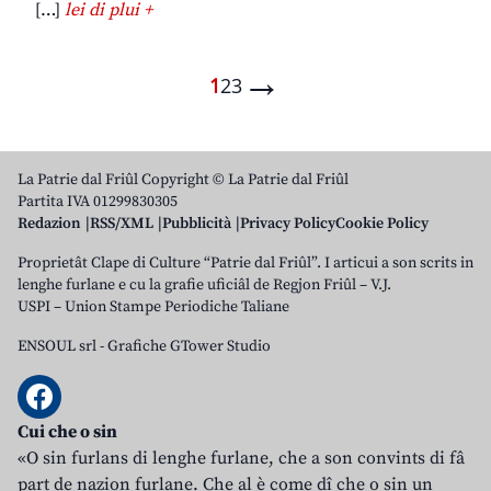
[…]
lei di plui +
→
1
2
3
La Patrie dal Friûl Copyright © La Patrie dal Friûl
Partita IVA 01299830305
Redazion
RSS/XML
Pubblicità
Privacy Policy
Cookie Policy
Proprietât Clape di Culture “Patrie dal Friûl”. I articui a son scrits in
lenghe furlane e cu la grafie uficiâl de Regjon Friûl – V.J.
USPI – Union Stampe Periodiche Taliane
ENSOUL srl
-
Grafiche GTower Studio
Cui che o sin
«O sin furlans di lenghe furlane, che a son convints di fâ
part de nazion furlane. Che al è come dî che o sin un