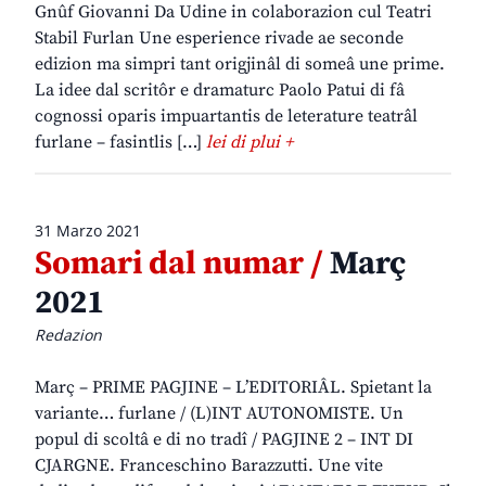
Gnûf Giovanni Da Udine in colaborazion cul Teatri
Stabil Furlan Une esperience rivade ae seconde
edizion ma simpri tant origjinâl di someâ une prime.
La idee dal scritôr e dramaturc Paolo Patui di fâ
cognossi oparis impuartantis de leterature teatrâl
furlane – fasintlis […]
lei di plui +
31 Marzo 2021
Somari dal numar /
Març
2021
Redazion
Març – PRIME PAGJINE – L’EDITORIÂL. Spietant la
variante… furlane / (L)INT AUTONOMISTE. Un
popul di scoltâ e di no tradî / PAGJINE 2 – INT DI
CJARGNE. Franceschino Barazzutti. Une vite