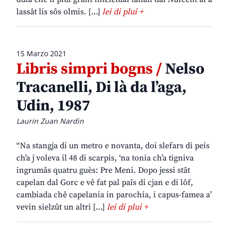
lassât lis sôs olmis. […]
lei di plui +
15 Marzo 2021
Libris simpri bogns /
Nelso
Tracanelli, Di là da l’aga,
Udin, 1987
Laurin Zuan Nardin
“Na stangja di un metro e novanta, doi slefars di peis
ch’a j voleva il 48 di scarpis, ‘na tonia ch’a tigniva
ingrumâs quatru guès: Pre Meni. Dopo jessi stât
capelan dal Gorc e vê fat pal paîs di cjan e di lôf,
cambiada chê capelania in parochia, i capus-famea a’
vevin sielzût un altri […]
lei di plui +