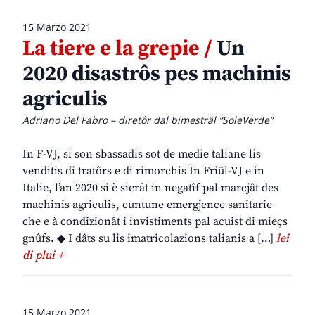
15 Marzo 2021
La tiere e la grepie /
Un
2020 disastrôs pes machinis
agriculis
Adriano Del Fabro – diretôr dal bimestrâl “SoleVerde”
In F-VJ, si son sbassadis sot de medie taliane lis
venditis di tratôrs e di rimorchis In Friûl-VJ e in
Italie, l’an 2020 si è sierât in negatîf pal marcjât des
machinis agriculis, cuntune emergjence sanitarie
che e à condizionât i invistiments pal acuist di mieçs
gnûfs. ◆ I dâts su lis imatricolazions talianis a […]
lei
di plui +
15 Marzo 2021