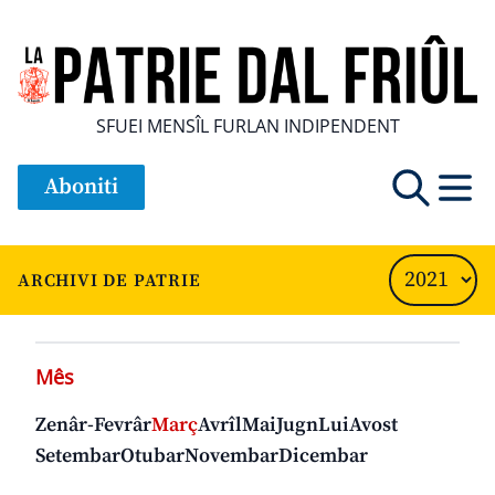
SFUEI MENSÎL FURLAN INDIPENDENT
Aboniti
ARCHIVI DE PATRIE
Mês
Zenâr-Fevrâr
Març
Avrîl
Mai
Jugn
Lui
Avost
Setembar
Otubar
Novembar
Dicembar