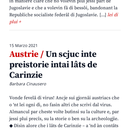
in maniere clare che no volevin plui jessi part de
Jugoslavie e che a volevin fâ di bessôi, bandonant la
Republiche socialiste federâl di Jugoslavie. […]
lei di
plui +
15 Marzo 2021
Austrie /
Un scjuc inte
preistorie intai lâts de
Carinzie
Barbara Cinausero
Vonde fevelâ di virus! Ancje sui gjornâi austriacs che
o ‘nt lei ogni dì, no fasin altri che scrivi dal virus.
Almancul par cheste volte butìnsi su la culture e, par
jessi plui precîs, su la storie o ben su la archeologjie.
◆ Disìn alore che i lâts de Carinzie – a ‘nd àn contâts