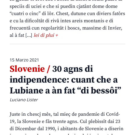
speciis di uciei e che si puedin cjatânt dome dome
“cuatri o cinc” di lôr. Chest, dutune cun diviers fatôrs
e cu la dificoltât di rivâ intes areis montanis e di
frecuentâ cun regolaritât i boscs, massime di Invier,
al à fat […]
lei di plui +
15 Marzo 2021
Slovenie /
30 agns di
indipendence: cuant che a
Lubiane a àn fat “di bessôi”
Luciano Lister
Juste in chescj mês, tal mieç de pandemie di Covid-
19, la Slovenie e fâs trente agns. Cul plebissît dai 23
di Dicembar dal 1990, i abitants de Slovenie a diserin