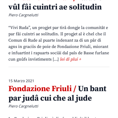
vûl fâi cuintri ae solitudin
Piero Cargnelutti
“Vivi Ruda”, un progjet par tirâ dongje la comunitât e
par fâi cuintri ae solitudin. Il progjet al è chel che il
Comun di Rude al puarte indenant za di un pâr di
agns in graciis de poie de Fondazione Friuli, miorant
e infuartint i rapuarts sociâi dal paîs de Basse furlane
cun gnûfs invistiments […]
lei di plui +
15 Marzo 2021
Fondazione Friuli /
Un bant
par judâ cui che al jude
Piero Cargnelutti