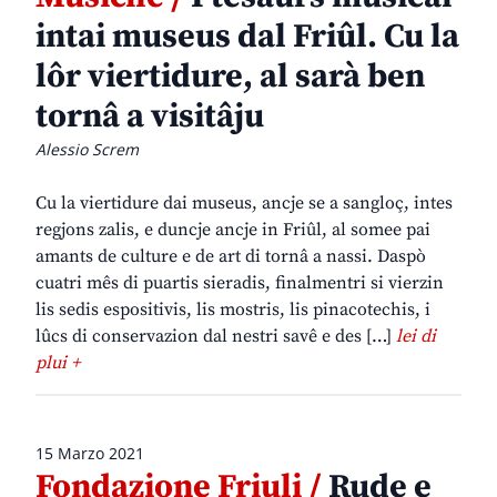
intai museus dal Friûl. Cu la
lôr viertidure, al sarà ben
tornâ a visitâju
Alessio Screm
Cu la viertidure dai museus, ancje se a sangloç, intes
regjons zalis, e duncje ancje in Friûl, al somee pai
amants de culture e de art di tornâ a nassi. Daspò
cuatri mês di puartis sieradis, finalmentri si vierzin
lis sedis espositivis, lis mostris, lis pinacotechis, i
lûcs di conservazion dal nestri savê e des […]
lei di
plui +
15 Marzo 2021
Fondazione Friuli /
Rude e