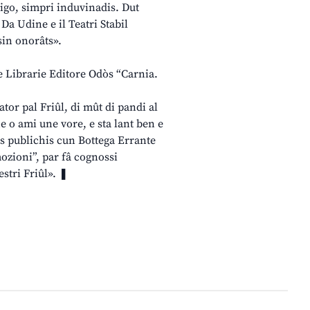
rigo, simpri induvinadis. Dut
Da Udine e il Teatri Stabil
sin onorâts».
pe Librarie Editore Odòs “Carnia.
ator pal Friûl, di mût di pandi al
he o ami une vore, e sta lant ben e
ris publichis cun Bottega Errante
mozioni”, par fâ cognossi
stri Friûl». ❚