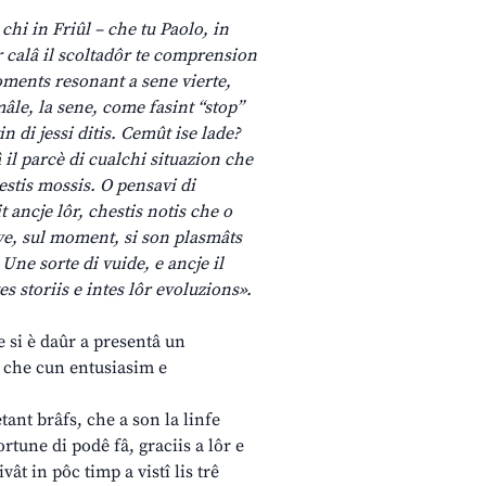
chi in Friûl – che tu Paolo, in
ar calâ il scoltadôr te comprension
moments resonant a sene vierte,
rmâle, la sene, come fasint “stop”
n di jessi ditis. Cemût ise lade?
 il parcè di cualchi situazion che
estis mossis. O pensavi di
 ancje lôr, chestis notis che o
ive, sul moment, si son plasmâts
Une sorte di vuide, e ancje il
es storiis e intes lôr evoluzions».
e si è daûr a presentâ un
, che cun entusiasim e
tant brâfs, che a son la linfe
ortune di podê fâ, graciis a lôr e
vât in pôc timp a vistî lis trê