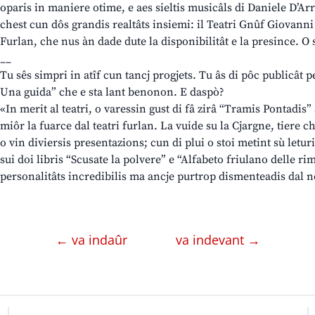
oparis in maniere otime, e aes sieltis musicâls di Daniele D’Ar
chest cun dôs grandis realtâts insiemi: il Teatri Gnûf Giovanni 
Furlan, che nus àn dade dute la disponibilitât e la presince. O 
__
Tu sês simpri in atîf cun tancj progjets. Tu âs di pôc publicât 
Una guida” che e sta lant benonon. E daspò?
«In merit al teatri, o varessin gust di fâ zirâ “Tramis Pontadis” 
miôr la fuarce dal teatri furlan. La vuide su la Cjargne, tiere c
o vin diviersis presentazions; cun di plui o stoi metint sù letu
sui doi libris “Scusate la polvere” e “Alfabeto friulano delle ri
personalitâts incredibilis ma ancje purtrop dismenteadis dal ne
← va indaûr
va indevant →