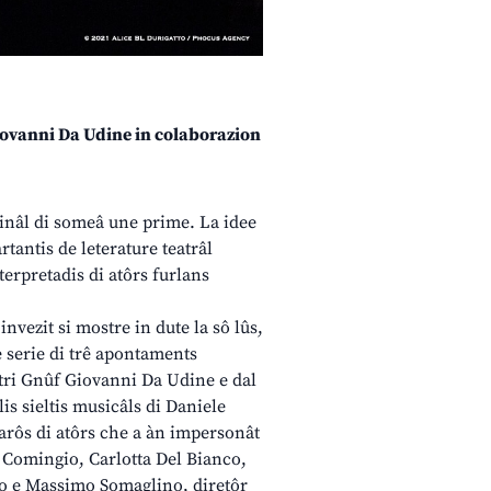
f Giovanni Da Udine in colaborazion
inâl di someâ une prime. La idee
tantis de leterature teatrâl
nterpretadis di atôrs furlans
invezit si mostre in dute la sô lûs,
 serie di trê apontaments
atri Gnûf Giovanni Da Udine e dal
lis sieltis musicâls di Daniele
varôs di atôrs che a àn impersonât
 Comingio, Carlotta Del Bianco,
to e Massimo Somaglino, diretôr