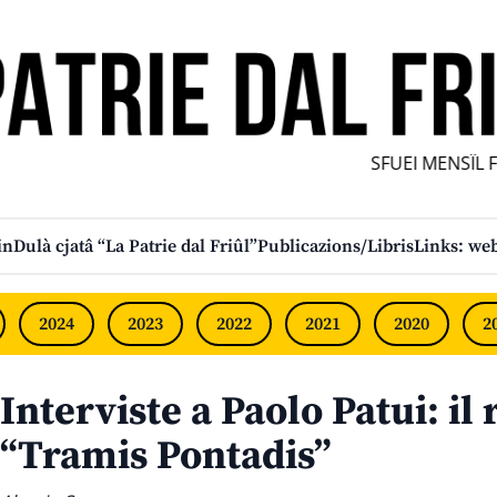
SFUEI MENSÎL FURL
in
Dulà cjatâ “La Patrie dal Friûl”
Publicazions/Libris
Links: web
2024
2023
2022
2021
2020
2
Interviste a Paolo Patui: il 
“Tramis Pontadis”