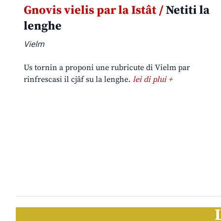
Gnovis vielis par la Istât /
Netiti la
lenghe
Vielm
Us tornin a proponi une rubricute di Vielm par
rinfrescasi il cjâf su la lenghe.
lei di plui +