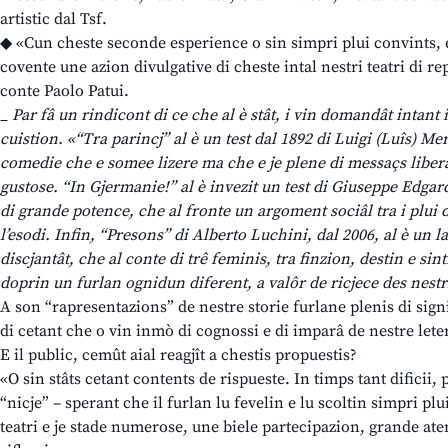
artistic dal Tsf.
◆ «Cun cheste seconde esperience o sin simpri plui convints, e
covente une azion divulgative di cheste intal nestri teatri di rep
conte Paolo Patui.
_ Par fâ un rindicont di ce che al è stât, i vin domandât intant il
cuistion. «“Tra parincj” al è un test dal 1892 di Luigi (Luîs) Mer
comedie che e somee lizere ma che e je plene di messaçs liberâ
gustose. “In Gjermanie!” al è invezit un test di Giuseppe Edgar
di grande potence, che al fronte un argoment sociâl tra i plui d
l’esodi. Infin, “Presons” di Alberto Luchini, dal 2006, al è un la
discjantât, che al conte di trê feminis, tra finzion, destin e sin
doprin un furlan ognidun diferent, a valôr de ricjece des nestri
A son “rapresentazions” de nestre storie furlane plenis di sign
di cetant che o vin inmò di cognossi e di imparâ de nestre leter
E il public, cemût aial reagjît a chestis propuestis?
«O sin stâts cetant contents de rispueste. In timps tant dificii,
“nicje” – sperant che il furlan lu fevelin e lu scoltin simpri plu
teatri e je stade numerose, une biele partecipazion, grande at