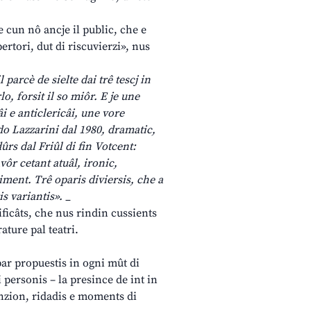
 cun nô ancje il public, che e
ertori, dut di riscuvierzi», nus
 parcè de sielte dai trê tescj in
lo, forsit il so miôr. E je une
i e anticlericâi, une vore
do Lazzarini dal 1980, dramatic,
ûrs dal Friûl di fin Votcent:
vôr cetant atuâl, ironic,
timent. Trê oparis diviersis, che a
s variantis». _
ificâts, che nus rindin cussients
ature pal teatri.
 par propuestis in ogni mût di
i personis – la presince de int in
enzion, ridadis e moments di