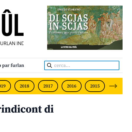
AN INDIPENDENT • INDEPENDENT FRIULIAN MONTHLY • NEO
Cerca:
 par furlan
019
2018
2017
2016
2015
2014
rindicont di