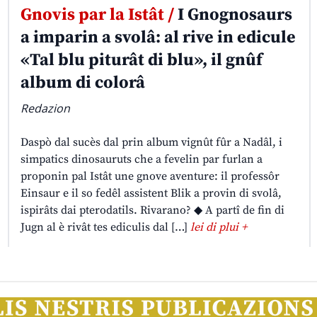
Gnovis par la Istât /
I Gnognosaurs
a imparin a svolâ: al rive in edicule
«Tal blu piturât di blu», il gnûf
album di colorâ
Redazion
Daspò dal sucès dal prin album vignût fûr a Nadâl, i
simpatics dinosauruts che a fevelin par furlan a
proponin pal Istât une gnove aventure: il professôr
Einsaur e il so fedêl assistent Blik a provin di svolâ,
ispirâts dai pterodatils. Rivarano? ◆ A partî de fin di
Jugn al è rivât tes ediculis dal […]
lei di plui +