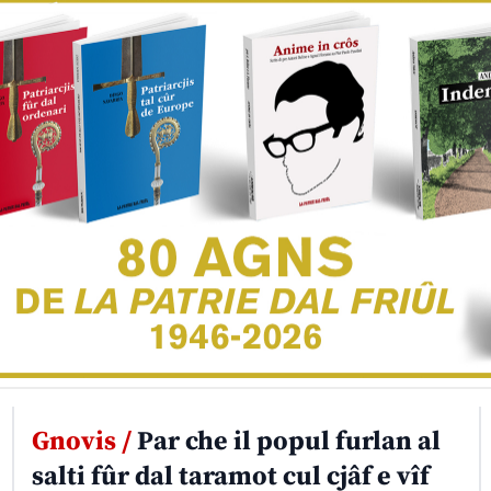
Gnovis /
Par che il popul furlan al
salti fûr dal taramot cul cjâf e vîf