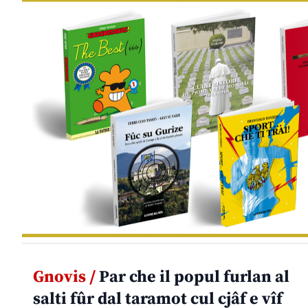
Gnovis /
Par che il popul furlan al
salti fûr dal taramot cul cjâf e vîf