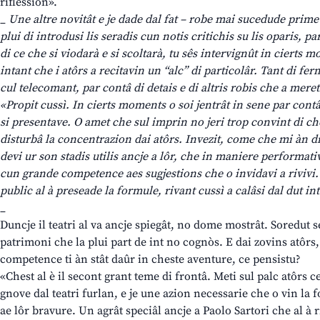
riflession».
_ Une altre novitât e je dade dal fat – robe mai sucedude prime 
plui di introdusi lis seradis cun notis critichis su lis oparis, p
di ce che si viodarà e si scoltarà, tu sês intervignût in cierts 
intant che i atôrs a recitavin un “alc” di particolâr. Tant di fe
cul telecomant, par contâ di detais e di altris robis che a mereti
«Propit cussì. In cierts moments o soi jentrât in sene par contâ
si presentave. O amet che sul imprin no jeri trop convint di ch
disturbâ la concentrazion dai atôrs. Invezit, come che mi àn dit
devi ur son stadis utilis ancje a lôr, che in maniere performat
cun grande competence aes sugjestions che o invidavi a rivivi. 
public al à preseade la formule, rivant cussì a calâsi dal dut int
_
Duncje il teatri al va ancje spiegât, no dome mostrât. Soredut s
patrimoni che la plui part de int no cognòs. E dai zovins atôrs
competence ti àn stât daûr in cheste aventure, ce pensistu?
«Chest al è il secont grant teme di frontâ. Meti sul palc atôrs ce
gnove dal teatri furlan, e je une azion necessarie che o vin la f
ae lôr bravure. Un agrât speciâl ancje a Paolo Sartori che al à ri