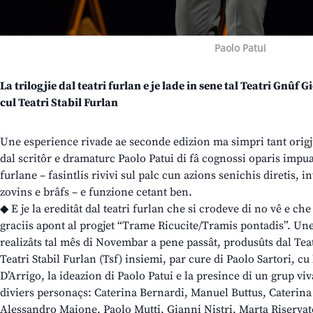
Paolo Patui
La trilogjie dal teatri furlan e je lade in sene tal Teatri Gnû
cul Teatri Stabil Furlan
Une esperience rivade ae seconde edizion ma simpri tant origj
dal scritôr e dramaturc Paolo Patui di fâ cognossi oparis impuar
furlane – fasintlis rivivi sul palc cun azions senichis diretis, i
zovins e brâfs – e funzione cetant ben.
◆ E je la ereditât dal teatri furlan che si crodeve di no vê e che 
graciis apont al progjet “Trame Ricucite/Tramis pontadis”. Une
realizâts tal mês di Novembar a pene passât, produsûts dal Te
Teatri Stabil Furlan (Tsf) insiemi, par cure di Paolo Sartori, cu 
D’Arrigo, la ideazion di Paolo Patui e la presince di un grup vi
diviers personaçs: Caterina Bernardi, Manuel Buttus, Caterina
Alessandro Maione, Paolo Mutti, Gianni Nistri, Marta Riserva