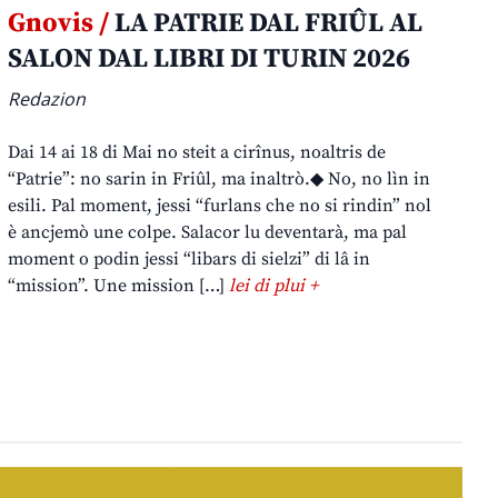
Gnovis /
LA PATRIE DAL FRIÛL AL
SALON DAL LIBRI DI TURIN 2026
Redazion
Dai 14 ai 18 di Mai no steit a cirînus, noaltris de
“Patrie”: no sarin in Friûl, ma inaltrò.◆ No, no lìn in
esili. Pal moment, jessi “furlans che no si rindin” nol
è ancjemò une colpe. Salacor lu deventarà, ma pal
moment o podin jessi “libars di sielzi” di lâ in
“mission”. Une mission […]
lei di plui +