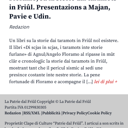
in Friûl. Presentazions a Majan,
Pavie e Udin.
Redazion
Un libri su la storie dai taramots in Friûl nol esisteve.
Il libri «Di scjas in scjas, i taramots inte storie
furlane» di Agnul/Angelo Floramo al ripasse in mût
clâr e cronologjic la storie dai taramots in Friûl,
mostrant tant che il pericul sismic al sedi une
presince costante inte nestre storie. La pene
fortunade di Floramo e acompagne il […]
lei di plui +
La Patrie dal Friûl Copyright © La Patrie dal Friûl
Partita IVA 01299830305
Redazion
RSS/XML
Pubblicità
Privacy Policy
Cookie Policy
Proprietât Clape di Culture “Patrie dal Friûl”. I articui a son scrits in