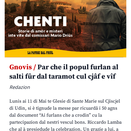
Gnovis /
Par che il popul furlan al
salti fûr dal taramot cul cjâf e vîf
Redazion
Lunis ai 11 di Mai te Glesie di Sante Marie sul Cjiscjel
di Udin, si è tignude la messe par ricuardâ i 50 agns
dal document “Ai furlans che a crodin” cu la
partecipazion dal nestri vescul bons. Riccardo Lamba
che al à presiedude la celebrazion. Un grazie a lui, a