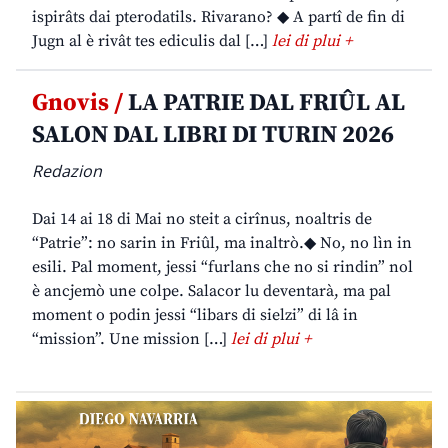
ispirâts dai pterodatils. Rivarano? ◆ A partî de fin di
Jugn al è rivât tes ediculis dal […]
lei di plui +
Gnovis /
LA PATRIE DAL FRIÛL AL
SALON DAL LIBRI DI TURIN 2026
Redazion
Dai 14 ai 18 di Mai no steit a cirînus, noaltris de
“Patrie”: no sarin in Friûl, ma inaltrò.◆ No, no lìn in
esili. Pal moment, jessi “furlans che no si rindin” nol
è ancjemò une colpe. Salacor lu deventarà, ma pal
moment o podin jessi “libars di sielzi” di lâ in
“mission”. Une mission […]
lei di plui +