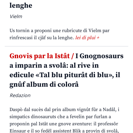
lenghe
Vielm
Us tornin a proponi une rubricute di Vielm par
rinfrescasi il cjâf su la lenghe.
lei di plui +
Gnovis par la Istât /
I Gnognosaurs
a imparin a svolâ: al rive in
edicule «Tal blu piturât di blu», il
gnûf album di colorâ
Redazion
Daspò dal sucès dal prin album vignût fûr a Nadâl, i
simpatics dinosauruts che a fevelin par furlan a
proponin pal Istât une gnove aventure: il professôr
Einsaur e il so fedêl assistent Blik a provin di svolâ,