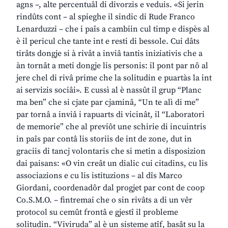
agns –, alte percentuâl di divorzis e veduis. «Si jerin
rindûts cont – al spieghe il sindic di Rude Franco
Lenarduzzi – che i paîs a cambiin cul timp e dispès al
è il pericul che tante int e resti di bessole. Cui dâts
tirâts dongje si à rivât a inviâ tantis iniziativis che a
àn tornât a meti dongje lis personis: il pont par nô al
jere chel di rivâ prime che la solitudin e puartàs la int
ai servizis sociâi». E cussì al è nassût il grup “Planc
ma ben” che si cjate par cjaminâ, “Un te alì di me”
par tornâ a inviâ i rapuarts di vicinât, il “Laboratori
de memorie” che al previôt une schirie di incuintris
in paîs par contâ lis storiis de int de zone, dut in
graciis di tancj volontaris che si metin a disposizion
dai paisans: «O vin creât un dialic cui citadins, cu lis
associazions e cu lis istituzions – al dîs Marco
Giordani, coordenadôr dal progjet par cont de coop
Co.S.M.O. – fintremai che o sin rivâts a di un vêr
protocol su cemût frontâ e gjestî il probleme
solitudin. “Viviruda” al è un sisteme atîf, basât su la