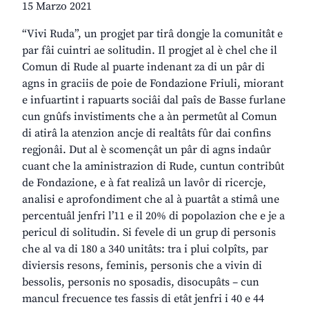
15 Marzo 2021
“Vivi Ruda”, un progjet par tirâ dongje la comunitât e
par fâi cuintri ae solitudin. Il progjet al è chel che il
Comun di Rude al puarte indenant za di un pâr di
agns in graciis de poie de Fondazione Friuli, miorant
e infuartint i rapuarts sociâi dal paîs de Basse furlane
cun gnûfs invistiments che a àn permetût al Comun
di atirâ la atenzion ancje di realtâts fûr dai confins
regjonâi. Dut al è scomençât un pâr di agns indaûr
cuant che la aministrazion di Rude, cuntun contribût
de Fondazione, e à fat realizâ un lavôr di ricercje,
analisi e aprofondiment che al à puartât a stimâ une
percentuâl jenfri l’11 e il 20% di popolazion che e je a
pericul di solitudin. Si fevele di un grup di personis
che al va di 180 a 340 unitâts: tra i plui colpîts, par
diviersis resons, feminis, personis che a vivin di
bessolis, personis no sposadis, disocupâts – cun
mancul frecuence tes fassis di etât jenfri i 40 e 44