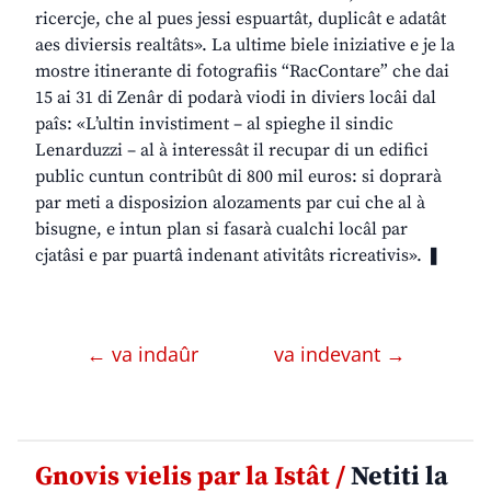
ricercje, che al pues jessi espuartât, duplicât e adatât
aes diviersis realtâts». La ultime biele iniziative e je la
mostre itinerante di fotografiis “RacContare” che dai
15 ai 31 di Zenâr di podarà viodi in diviers locâi dal
paîs: «L’ultin invistiment – al spieghe il sindic
Lenarduzzi – al à interessât il recupar di un edifici
public cuntun contribût di 800 mil euros: si doprarà
par meti a disposizion alozaments par cui che al à
bisugne, e intun plan si fasarà cualchi locâl par
cjatâsi e par puartâ indenant ativitâts ricreativis». ❚
← va indaûr
va indevant →
Gnovis vielis par la Istât /
Netiti la