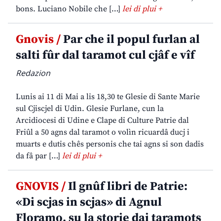
bons. Luciano Nobile che […]
lei di plui +
Gnovis /
Par che il popul furlan al
salti fûr dal taramot cul cjâf e vîf
Redazion
Lunis ai 11 di Mai a lis 18,30 te Glesie di Sante Marie
sul Cjiscjel di Udin. Glesie Furlane, cun la
Arcidiocesi di Udine e Clape di Culture Patrie dal
Friûl a 50 agns dal taramot o volìn ricuardâ ducj i
muarts e dutis chês personis che tai agns si son dadis
da fâ par […]
lei di plui +
GNOVIS /
Il gnûf libri de Patrie:
«Di scjas in scjas» di Agnul
Floramo, su la storie dai taramots