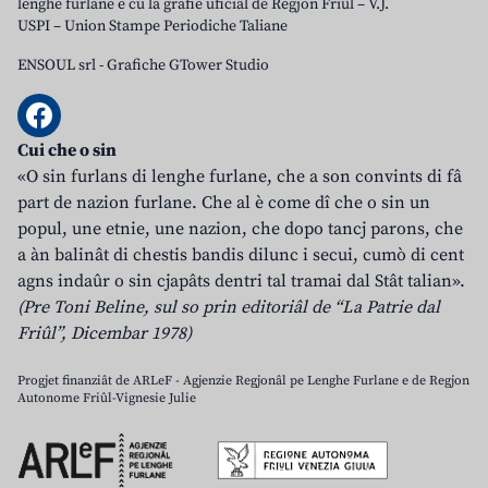
lenghe furlane e cu la grafie uficiâl de Regjon Friûl – V.J.
USPI – Union Stampe Periodiche Taliane
ENSOUL srl
-
Grafiche GTower Studio
Cui che o sin
«O sin furlans di lenghe furlane, che a son convints di fâ
part de nazion furlane. Che al è come dî che o sin un
popul, une etnie, une nazion, che dopo tancj parons, che
a àn balinât di chestis bandis dilunc i secui, cumò di cent
agns indaûr o sin cjapâts dentri tal tramai dal Stât talian».
(Pre Toni Beline, sul so prin editoriâl de “La Patrie dal
Friûl”, Dicembar 1978)
Progjet finanziât de ARLeF - Agjenzie Regjonâl pe Lenghe Furlane e de Regjon
Autonome Friûl-Vignesie Julie