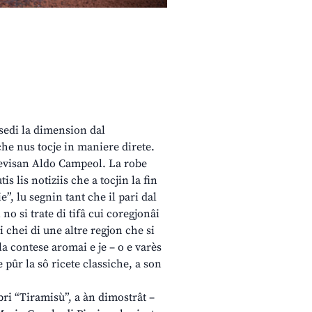
 sedi la dimension dal
che nus tocje in maniere direte.
 trevisan Aldo Campeol. La robe
s lis notiziis che a tocjin la fin
e”, lu segnin tant che il pari dal
no si trate di tifâ cui coregjonâi
i chei di une altre regjon che si
 la contese aromai e je – o e varès
me pûr la sô ricete classiche, a son
ibri “Tiramisù”, a àn dimostrât –