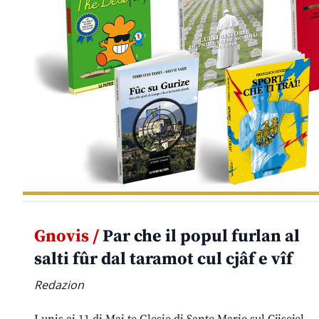
Gnovis /
Par che il popul furlan al
salti fûr dal taramot cul cjâf e vîf
Redazion
Lunis ai 11 di Mai te Glesie di Sante Marie sul Cjiscjel