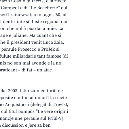
Mario Cosolo di Pieris, e la ricete
o Campeol e di “Le Beccherie” cul
crîf rainews.it; a fin agns ‘60, al
ût dentri inte sô Liste regjonâl dai
on che nol à puartât a nuie. La
lane e juliane. Ma cuant che si
 che il president venit Luca Zaia,
a peraule Prosecco e Prošek si
bufulute miliardarie tant famose (di
rlanis no son mai avonde e la no
aticant – di fat – un atac
dal 2003, Istituzion culturâl de
posite cuntun at notarîl la ricete
no Acquistucci (delegât di Trevîs),
l cul titul pompôs “Le vere origini
 nancje une peraule sul Friûl-VJ
a discussion e jere za ben