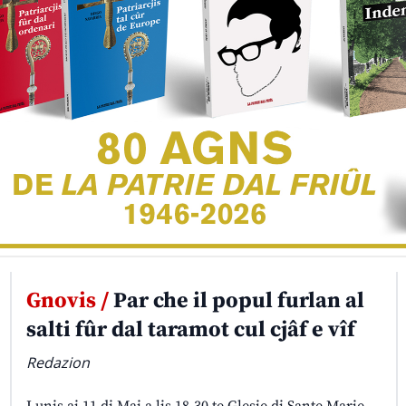
Gnovis /
Par che il popul furlan al
salti fûr dal taramot cul cjâf e vîf
Redazion
Lunis ai 11 di Mai a lis 18,30 te Glesie di Sante Marie