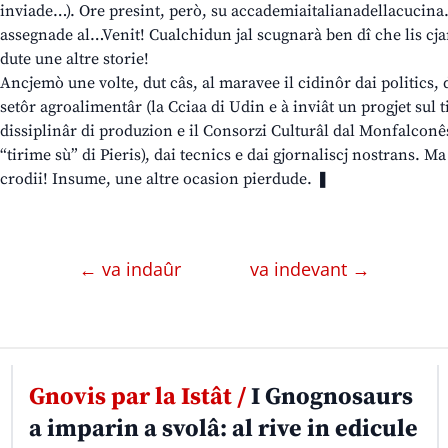
inviade…). Ore presint, però, su accademiaitalianadellacucina.it
assegnade al…Venit! Cualchidun jal scugnarà ben dî che lis cjart
dute une altre storie!
Ancjemò une volte, dut câs, al maravee il cidinôr dai politics, 
setôr agroalimentâr (la Cciaa di Udin e à inviât un progjet sul t
dissiplinâr di produzion e il Consorzi Culturâl dal Monfalconês 
“tirime sù” di Pieris), dai tecnics e dai gjornaliscj nostrans. Ma
crodii! Insume, une altre ocasion pierdude. ❚
← va indaûr
va indevant →
Gnovis par la Istât /
I Gnognosaurs
a imparin a svolâ: al rive in edicule