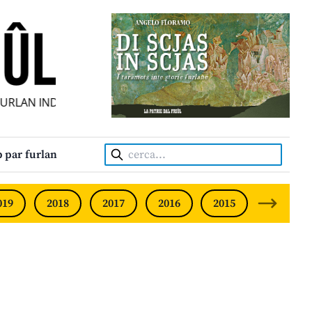
AN INDIPENDENT • INDEPENDENT FRIULIAN MONTHLY • NE
Cerca:
 par furlan
019
2018
2017
2016
2015
2014