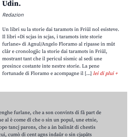
Udin.
Redazion
Un libri su la storie dai taramots in Friûl nol esisteve.
Il libri «Di scjas in scjas, i taramots inte storie
furlane» di Agnul/Angelo Floramo al ripasse in mût
clâr e cronologjic la storie dai taramots in Friûl,
mostrant tant che il pericul sismic al sedi une
presince costante inte nestre storie. La pene
fortunade di Floramo e acompagne il […]
lei di plui +
lenghe furlane, che a son convints di fâ part de
e al è come dî che o sin un popul, une etnie,
po tancj parons, che a àn balinât di chestis
cui, cumò di cent agns indaûr o sin cjapâts