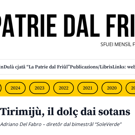
SFUEI MENSÎL FURL
in
Dulà cjatâ “La Patrie dal Friûl”
Publicazions/Libris
Links: web
2024
2023
2022
2021
2020
2
Tirimijù, il dolç dai sotans
Adriano Del Fabro – diretôr dal bimestrâl “SoleVerde”