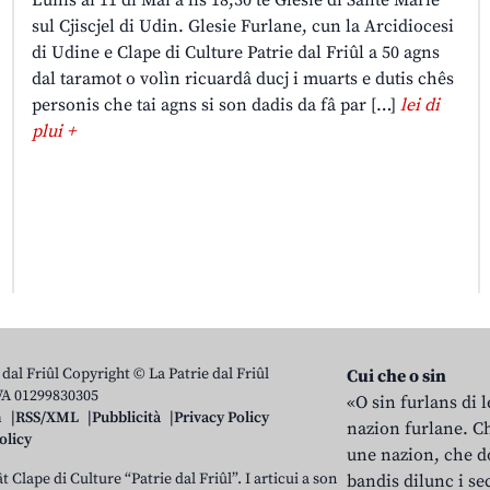
sul Cjiscjel di Udin. Glesie Furlane, cun la Arcidiocesi
di Udine e Clape di Culture Patrie dal Friûl a 50 agns
dal taramot o volìn ricuardâ ducj i muarts e dutis chês
personis che tai agns si son dadis da fâ par […]
lei di
plui +
 dal Friûl Copyright © La Patrie dal Friûl
Cui che o sin
IVA 01299830305
«O sin furlans di 
n
RSS/XML
Pubblicità
Privacy Policy
nazion furlane. Ch
olicy
une nazion, che do
t Clape di Culture “Patrie dal Friûl”. I articui a son
bandis dilunc i se