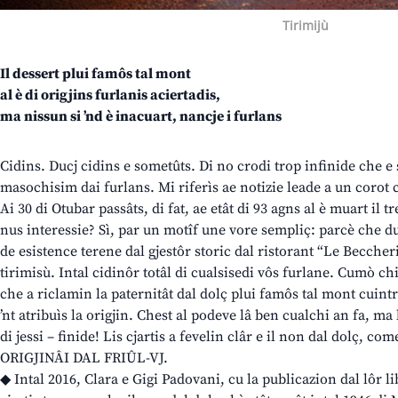
Tirimijù
Il dessert plui famôs tal mont
al è di origjins furlanis aciertadis,
ma nissun si ’nd è inacuart, nancje i furlans
Cidins. Ducj cidins e sometûts. Di no crodi trop infinide che e
masochisim dai furlans. Mi riferìs ae notizie leade a un corot 
Ai 30 di Otubar passâts, di fat, ae etât di 93 agns al è muart il
nus interessie? Sì, par un motîf une vore sempliç: parcè che duti
de esistence terene dal gjestôr storic dal ristorant “Le Beccheri
tirimisù. Intal cidinôr totâl di cualsisedi vôs furlane. Cumò chi 
che a riclamin la paternitât dal dolç plui famôs tal mont cuintr
’nt atribuìs la origjin. Chest al podeve lâ ben cualchi an fa, ma
di jessi – finide! Lis cjartis a fevelin clâr e il non dal dolç, co
ORIGJINÂI DAL FRIÛL-VJ.
◆ Intal 2016, Clara e Gigi Padovani, cu la publicazion dal lôr l