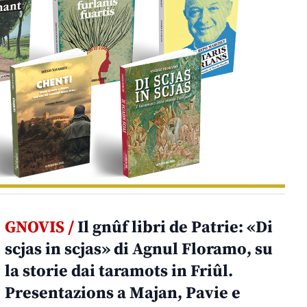
GNOVIS /
Il gnûf libri de Patrie: «Di
scjas in scjas» di Agnul Floramo, su
la storie dai taramots in Friûl.
Presentazions a Majan, Pavie e