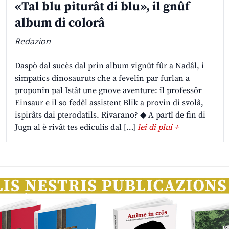
«Tal blu piturât di blu», il gnûf
album di colorâ
Redazion
Daspò dal sucès dal prin album vignût fûr a Nadâl, i
simpatics dinosauruts che a fevelin par furlan a
proponin pal Istât une gnove aventure: il professôr
Einsaur e il so fedêl assistent Blik a provin di svolâ,
ispirâts dai pterodatils. Rivarano? ◆ A partî de fin di
Jugn al è rivât tes ediculis dal […]
lei di plui +