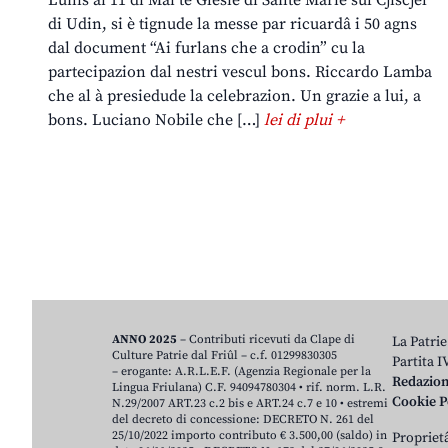
di Udin, si è tignude la messe par ricuardâ i 50 agns
dal document “Ai furlans che a crodin” cu la
partecipazion dal nestri vescul bons. Riccardo Lamba
che al à presiedude la celebrazion. Un grazie a lui, a
bons. Luciano Nobile che […]
lei di plui +
ANNO 2025
– Contributi ricevuti da Clape di
La Patrie
Culture Patrie dal Friûl – c.f. 01299830305
Partita 
– erogante: A.R.L.E.F. (Agenzia Regionale per la
Redazio
Lingua Friulana) C.F. 94094780304 • rif. norm. L.R.
Cookie P
N.29/2007 ART.23 c.2 bis e ART.24 c.7 e 10 • estremi
del decreto di concessione: DECRETO N. 261 del
25/10/2022 importo contributo € 3.500,00 (saldo) in
Proprietâ