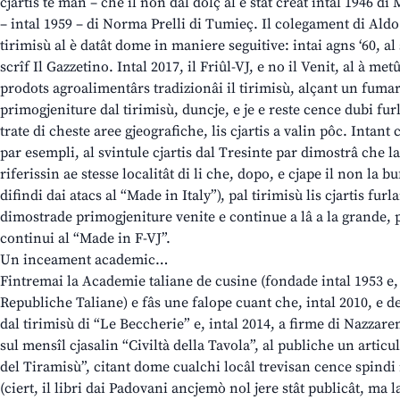
cjartis te man – che il non dal dolç al è stât creât intal 1946 di 
– intal 1959 – di Norma Prelli di Tumieç. Il colegament di Ald
tirimisù al è datât dome in maniere seguitive: intai agns ‘60, al s
scrîf Il Gazzetino. Intal 2017, il Friûl-VJ, e no il Venit, al à met
prodots agroalimentârs tradizionâi il tirimisù, alçant un fumar
primogjeniture dal tirimisù, duncje, e je e reste cence dubi fur
trate di cheste aree gjeografiche, lis cjartis a valin pôc. Intant
par esempli, al svintule cjartis dal Tresinte par dimostrâ che l
riferissin ae stesse localitât di li che, dopo, e cjape il non la 
difindi dai atacs al “Made in Italy”), pal tirimisù lis cjartis fu
dimostrade primogjeniture venite e continue a lâ a la grande, pr
continui al “Made in F-VJ”.
Un inceament academic…
Fintremai la Academie taliane de cusine (fondade intal 1953 e, 
Republiche Taliane) e fâs une falope cuant che, intal 2010, e de
dal tirimisù di “Le Beccherie” e, intal 2014, a firme di Nazzare
sul mensîl cjasalin “Civiltà della Tavola”, al publiche un articu
del Tiramisù”, citant dome cualchi locâl trevisan cence spindi
(ciert, il libri dai Padovani ancjemò nol jere stât publicât, ma l