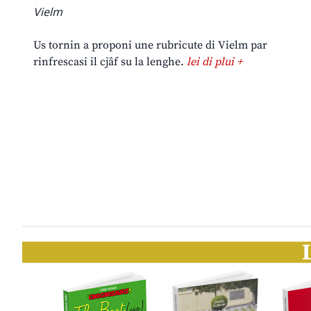
Vielm
Us tornin a proponi une rubricute di Vielm par
rinfrescasi il cjâf su la lenghe.
lei di plui +