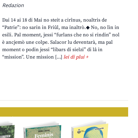
Redazion
Dai 14 ai 18 di Mai no steit a cirînus, noaltris de
“Patrie”: no sarin in Friûl, ma inaltrò.◆ No, no lìn in
esili. Pal moment, jessi “furlans che no si rindin” nol
è ancjemò une colpe. Salacor lu deventarà, ma pal
moment o podin jessi “libars di sielzi” di lâ in
“mission”. Une mission […]
lei di plui +