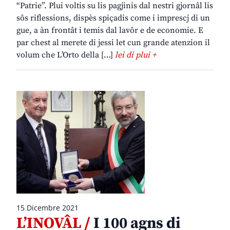
“Patrie”. Plui voltis su lis pagjinis dal nestri gjornâl lis
sôs riflessions, dispès spiçadis come i imprescj di un
gue, a àn frontât i temis dal lavôr e de economie. E
par chest al merete di jessi let cun grande atenzion il
volum che L’Orto della […]
lei di plui +
15 Dicembre 2021
L’INOVÂL /
I 100 agns di