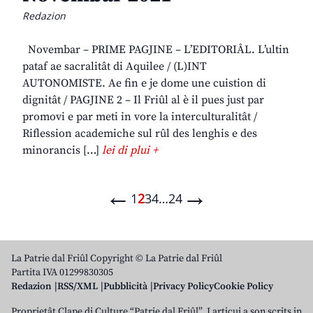
Redazion
Novembar – PRIME PAGJINE – L’EDITORIÂL. L’ultin
pataf ae sacralitât di Aquilee / (L)INT
AUTONOMISTE. Ae fin e je dome une cuistion di
dignitât / PAGJINE 2 – Il Friûl al è il pues just par
promovi e par meti in vore la interculturalitât /
Riflession academiche sul rûl des lenghis e des
minorancis […]
lei di plui +
←
→
1
2
3
4
…
24
La Patrie dal Friûl Copyright © La Patrie dal Friûl
Partita IVA 01299830305
Redazion
RSS/XML
Pubblicità
Privacy Policy
Cookie Policy
Proprietât Clape di Culture “Patrie dal Friûl”. I articui a son scrits in