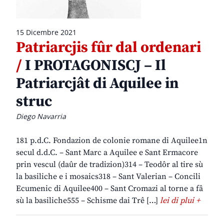
15 Dicembre 2021
Patriarcjis fûr dal ordenari
/
I PROTAGONISCJ – Il
Patriarcjât di Aquilee in
struc
Diego Navarria
181 p.d.C. Fondazion de colonie romane di Aquilee1n
secul d.d.C. – Sant Marc a Aquilee e Sant Ermacore
prin vescul (daûr de tradizion)314 – Teodôr al tire sù
la basiliche e i mosaics318 – Sant Valerian – Concili
Ecumenic di Aquilee400 – Sant Cromazi al torne a fâ
sù la basiliche555 – Schisme dai Trê […]
lei di plui +