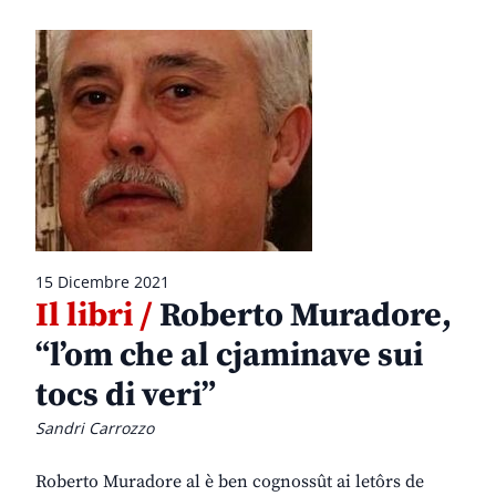
15 Dicembre 2021
Il libri /
Roberto Muradore,
“l’om che al cjaminave sui
tocs di veri”
Sandri Carrozzo
Roberto Muradore al è ben cognossût ai letôrs de