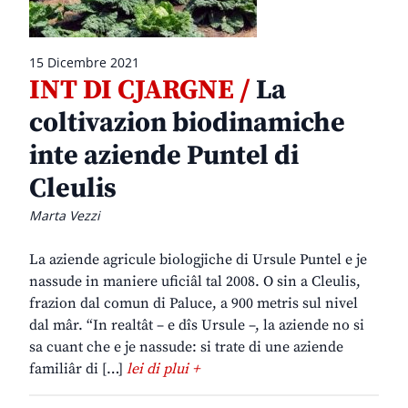
15 Dicembre 2021
INT DI CJARGNE /
La
coltivazion biodinamiche
inte aziende Puntel di
Cleulis
Marta Vezzi
La aziende agricule biologjiche di Ursule Puntel e je
nassude in maniere uficiâl tal 2008. O sin a Cleulis,
frazion dal comun di Paluce, a 900 metris sul nivel
dal mâr. “In realtât – e dîs Ursule –, la aziende no si
sa cuant che e je nassude: si trate di une aziende
familiâr di […]
lei di plui +