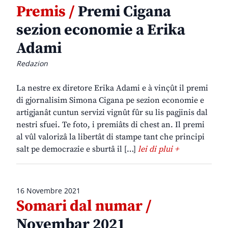
Premis /
Premi Cigana
sezion economie a Erika
Adami
Redazion
La nestre ex diretore Erika Adami e à vinçût il premi
di gjornalisim Simona Cigana pe sezion economie e
artigjanât cuntun servizi vignût fûr su lis pagjinis dal
nestri sfuei. Te foto, i premiâts di chest an. Il premi
al vûl valorizâ la libertât di stampe tant che principi
salt pe democrazie e sburtâ il […]
lei di plui +
16 Novembre 2021
Somari dal numar /
Novembar 2021