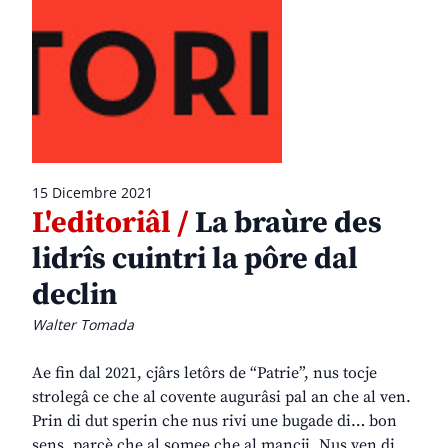
15 Dicembre 2021
L'editoriâl /
La braùre des
lidrîs cuintri la pôre dal
declin
Walter Tomada
Ae fin dal 2021, cjârs letôrs de “Patrie”, nus tocje
strolegâ ce che al covente augurâsi pal an che al ven.
Prin di dut sperin che nus rivi une bugade di… bon
sens, parcè che al somee che al mancji. Nus ven di