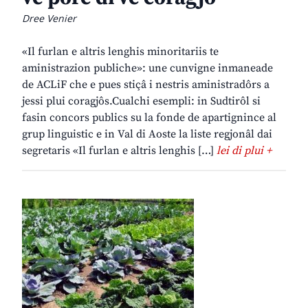
Dree Venier
«Il furlan e altris lenghis minoritariis te
aministrazion publiche»: une cunvigne inmaneade
de ACLiF che e pues stiçâ i nestris aministradôrs a
jessi plui coragjôs.Cualchi esempli: in Sudtirôl si
fasin concors publics su la fonde de apartignince al
grup linguistic e in Val di Aoste la liste regjonâl dai
segretaris «Il furlan e altris lenghis […]
lei di plui +