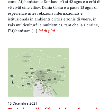
come Afghanistan e Donbass «O ai 42 agns e o crôt di
vê vivût cinc vitis». Dania Cossa e à passe 15 agns di
esperience intes relazions internazionâls e
istituzionâls in ambients critics e zonis di vuere, in
Paîs multiculturâi e multietnics, tant che la Ucraine,
l’Afghanistan […]
lei di plui +
15 Dicembre 2021