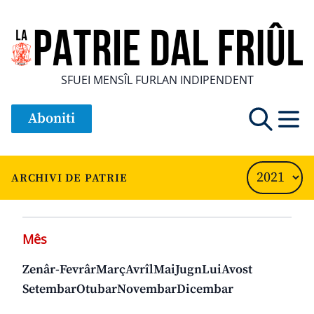
SFUEI MENSÎL FURLAN INDIPENDENT
Aboniti
ARCHIVI DE PATRIE
Mês
Zenâr-Fevrâr
Març
Avrîl
Mai
Jugn
Lui
Avost
Setembar
Otubar
Novembar
Dicembar