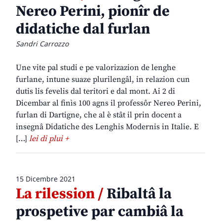
Nereo Perini, pionîr de
didatiche dal furlan
Sandri Carrozzo
Une vite pal studi e pe valorizazion de lenghe
furlane, intune suaze plurilengâl, in relazion cun
dutis lis fevelis dal teritori e dal mont. Ai 2 di
Dicembar al finìs 100 agns il professôr Nereo Perini,
furlan di Dartigne, che al è stât il prin docent a
insegnâ Didatiche des Lenghis Modernis in Italie. E
[…]
lei di plui +
15 Dicembre 2021
La rilession /
Ribaltâ la
prospetive par cambiâ la