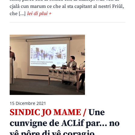
cjalâ cun marum ce che al sta capitant al nestri Friûl,
che […]
lei di plui +
15 Dicembre 2021
SINDIC JO MAME /
Une
cunvigne de ACLif par… no
vê pôre di vê coragjo