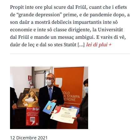
Propit inte ore plui scure dal Friûl, cuant che i efiets
de “grande depression” prime, e de pandemie dopo, a
son daûr a mostrâ debilecis impuartantis inte sô
economie e inte sô classe dirigjente, la Universitât
dal Friûl e mande un messaç ambigui. E varès di vê,
daûr de leç e dal so stes Statût […]
lei di plui +
12 Dicembre 2021