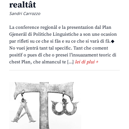
realtât
Sandri Carrozzo
La conference regjonâl e la presentazion dal Plan
Gjenerâl di Politiche Linguistiche a son une ocasion
par rifleti su ce che si fâs e su ce che si varà di fâ.◆
No vuei jentrâ tant tal specific. Tant che coment
positîf o pues dî che o presei l’insuazament teoric di
chest Plan, che almancul te […]
lei di plui +