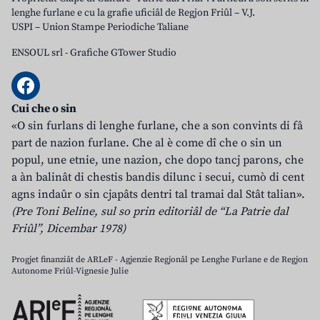
lenghe furlane e cu la grafie uficiâl de Regjon Friûl – V.J.
USPI – Union Stampe Periodiche Taliane
ENSOUL srl
-
Grafiche GTower Studio
Cui che o sin
«O sin furlans di lenghe furlane, che a son convints di fâ
part de nazion furlane. Che al è come dî che o sin un
popul, une etnie, une nazion, che dopo tancj parons, che
a àn balinât di chestis bandis dilunc i secui, cumò di cent
agns indaûr o sin cjapâts dentri tal tramai dal Stât talian».
(Pre Toni Beline, sul so prin editoriâl de “La Patrie dal
Friûl”, Dicembar 1978)
Progjet finanziât de ARLeF - Agjenzie Regjonâl pe Lenghe Furlane e de Regjon
Autonome Friûl-Vignesie Julie