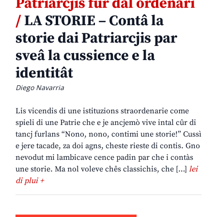
Patriarcjis fûr dal ordenari
/
LA STORIE – Contâ la
storie dai Patriarcjis par
sveâ la cussience e la
identitât
Diego Navarria
Lis vicendis di une istituzions straordenarie come
spieli di une Patrie che e je ancjemò vive intal cûr di
tancj furlans “Nono, nono, contimi une storie!” Cussì
e jere tacade, za doi agns, cheste rieste di contis. Gno
nevodut mi lambicave cence padin par che i contàs
une storie. Ma nol voleve chês classichis, che […]
lei
di plui +