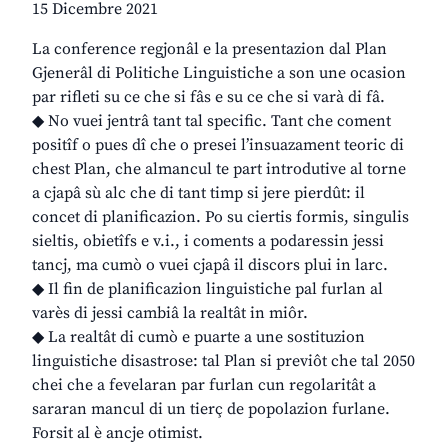
15 Dicembre 2021
La conference regjonâl e la presentazion dal Plan
Gjenerâl di Politiche Linguistiche a son une ocasion
par rifleti su ce che si fâs e su ce che si varà di fâ.
◆ No vuei jentrâ tant tal specific. Tant che coment
positîf o pues dî che o presei l’insuazament teoric di
chest Plan, che almancul te part introdutive al torne
a cjapâ sù alc che di tant timp si jere pierdût: il
concet di planificazion. Po su ciertis formis, singulis
sieltis, obietîfs e v.i., i coments a podaressin jessi
tancj, ma cumò o vuei cjapâ il discors plui in larc.
◆ Il fin de planificazion linguistiche pal furlan al
varès di jessi cambiâ la realtât in miôr.
◆ La realtât di cumò e puarte a une sostituzion
linguistiche disastrose: tal Plan si previôt che tal 2050
chei che a fevelaran par furlan cun regolaritât a
sararan mancul di un tierç de popolazion furlane.
Forsit al è ancje otimist.