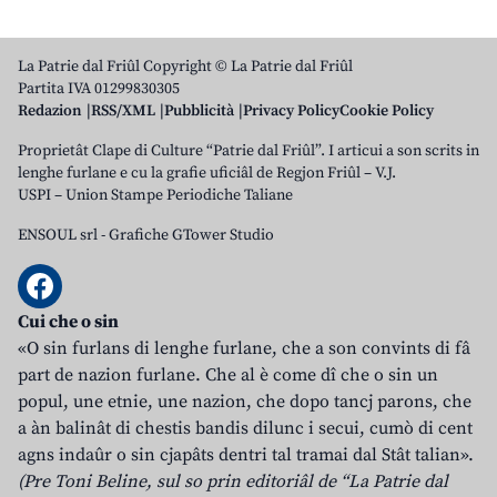
La Patrie dal Friûl Copyright © La Patrie dal Friûl
Partita IVA 01299830305
Redazion
RSS/XML
Pubblicità
Privacy Policy
Cookie Policy
Proprietât Clape di Culture “Patrie dal Friûl”. I articui a son scrits in
lenghe furlane e cu la grafie uficiâl de Regjon Friûl – V.J.
USPI – Union Stampe Periodiche Taliane
ENSOUL srl
-
Grafiche GTower Studio
Cui che o sin
«O sin furlans di lenghe furlane, che a son convints di fâ
part de nazion furlane. Che al è come dî che o sin un
popul, une etnie, une nazion, che dopo tancj parons, che
a àn balinât di chestis bandis dilunc i secui, cumò di cent
agns indaûr o sin cjapâts dentri tal tramai dal Stât talian».
(Pre Toni Beline, sul so prin editoriâl de “La Patrie dal