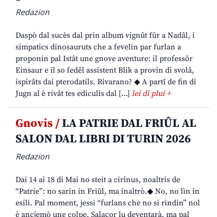
Redazion
Daspò dal sucès dal prin album vignût fûr a Nadâl, i
simpatics dinosauruts che a fevelin par furlan a
proponin pal Istât une gnove aventure: il professôr
Einsaur e il so fedêl assistent Blik a provin di svolâ,
ispirâts dai pterodatils. Rivarano? ◆ A partî de fin di
Jugn al è rivât tes ediculis dal […]
lei di plui +
Gnovis /
LA PATRIE DAL FRIÛL AL
SALON DAL LIBRI DI TURIN 2026
Redazion
Dai 14 ai 18 di Mai no steit a cirînus, noaltris de
“Patrie”: no sarin in Friûl, ma inaltrò.◆ No, no lìn in
esili. Pal moment, jessi “furlans che no si rindin” nol
è ancjemò une colpe. Salacor lu deventarà, ma pal