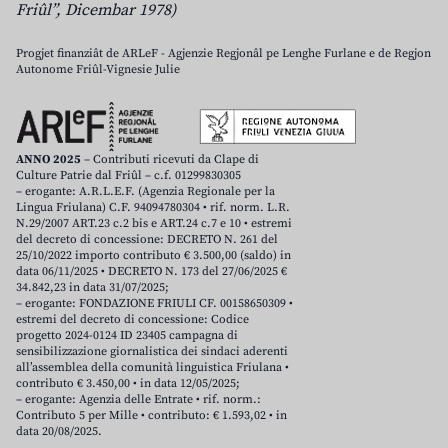
Friûl”, Dicembar 1978)
Progjet finanziât de ARLeF - Agjenzie Regjonâl pe Lenghe Furlane e de Regjon
Autonome Friûl-Vignesie Julie
ANNO 2025
– Contributi ricevuti da Clape di
Culture Patrie dal Friûl – c.f. 01299830305
– erogante: A.R.L.E.F. (Agenzia Regionale per la
Lingua Friulana) C.F. 94094780304 • rif. norm. L.R.
N.29/2007 ART.23 c.2 bis e ART.24 c.7 e 10 • estremi
del decreto di concessione: DECRETO N. 261 del
25/10/2022 importo contributo € 3.500,00 (saldo) in
data 06/11/2025 • DECRETO N. 173 del 27/06/2025 €
34.842,23 in data 31/07/2025;
– erogante: FONDAZIONE FRIULI CF. 00158650309 •
estremi del decreto di concessione: Codice
progetto 2024-0124 ID 23405 campagna di
sensibilizzazione giornalistica dei sindaci aderenti
all’assemblea della comunità linguistica Friulana •
contributo € 3.450,00 • in data 12/05/2025;
– erogante: Agenzia delle Entrate • rif. norm.:
Contributo 5 per Mille • contributo: € 1.593,02 • in
data 20/08/2025.