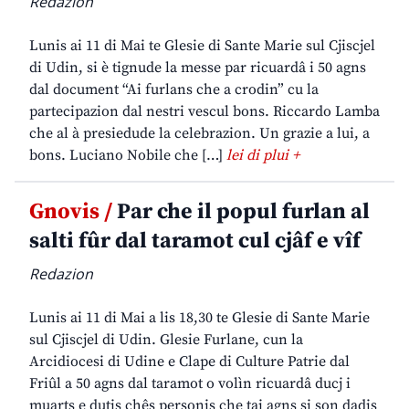
Redazion
Lunis ai 11 di Mai te Glesie di Sante Marie sul Cjiscjel
di Udin, si è tignude la messe par ricuardâ i 50 agns
dal document “Ai furlans che a crodin” cu la
partecipazion dal nestri vescul bons. Riccardo Lamba
che al à presiedude la celebrazion. Un grazie a lui, a
bons. Luciano Nobile che […]
lei di plui +
Gnovis /
Par che il popul furlan al
salti fûr dal taramot cul cjâf e vîf
Redazion
Lunis ai 11 di Mai a lis 18,30 te Glesie di Sante Marie
sul Cjiscjel di Udin. Glesie Furlane, cun la
Arcidiocesi di Udine e Clape di Culture Patrie dal
Friûl a 50 agns dal taramot o volìn ricuardâ ducj i
muarts e dutis chês personis che tai agns si son dadis