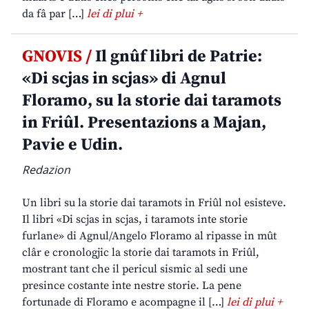
da fâ par […]
lei di plui +
GNOVIS /
Il gnûf libri de Patrie:
«Di scjas in scjas» di Agnul
Floramo, su la storie dai taramots
in Friûl. Presentazions a Majan,
Pavie e Udin.
Redazion
Un libri su la storie dai taramots in Friûl nol esisteve.
Il libri «Di scjas in scjas, i taramots inte storie
furlane» di Agnul/Angelo Floramo al ripasse in mût
clâr e cronologjic la storie dai taramots in Friûl,
mostrant tant che il pericul sismic al sedi une
presince costante inte nestre storie. La pene
fortunade di Floramo e acompagne il […]
lei di plui +