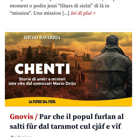
moment o podin jessi “libars di sielzi” di lâ in
“mission”. Une mission […]
lei di plui +
Gnovis /
Par che il popul furlan al
salti fûr dal taramot cul cjâf e vîf