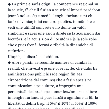
◆ La prime e sarès otignî la competence regjonâl su
la scuele, fâ che il furlan a scuele si impari pardabon
(cumò nol sucêt) e meti la lenghe furlane tant che
fatôr di vantaç intai concors publics, in mût che e
vedi une utilitât concrete e no dome un valôr
simbolic: e sarès une azion direte su la acuisizion dai
locutôrs, e la acuisizion di locutôrs e je la sole robe
che e pues frenâ, fermâ o ribaltâ la dinamiche di
estinzion.
Utopiis, al disarà cualchidun.
◆ Alore passìn ae seconde maniere di cambiâ la
realtât, che invezit e je une vore facile: che dutis lis
aministrazions publichis (de regjon fin aes
circoscrizions dai comuns) che a fasin spesis pe
comunicazion e pe culture, a impegnin une
percentuâl declarade pe comunicazion e pe culture
in lenghe furlane: si pues lassâi a ognidune di lôr la
libertât di definî trop: il 5%? il 10%? il 50%? il 100%