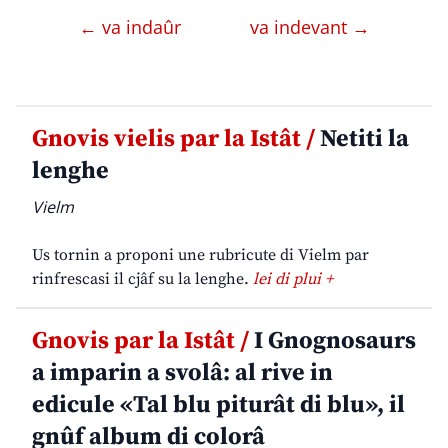
← va indaûr
va indevant →
Gnovis vielis par la Istât /
Netiti la
lenghe
Vielm
Us tornin a proponi une rubricute di Vielm par
rinfrescasi il cjâf su la lenghe.
lei di plui +
Gnovis par la Istât /
I Gnognosaurs
a imparin a svolâ: al rive in
edicule «Tal blu piturât di blu», il
gnûf album di colorâ