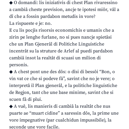
◆ O domandi: lis iniziativis di chest Plan rivaressino
a cambiâ cheste prevision, ancje te ipotesi miôr, vâl a
dî che a fossin pardabon metudis in vore?
La rispueste e je: no.
E cu lis pocjis risorsis economichis e umanis che a
zirin pe lenghe furlane, no si pues nancje spietâsi
che un Plan Gjenerâl di Politiche Linguistiche
incentrât su la struture de Arlef al puedi pardabon
cambiâ insot la realtât di scuasi un milion di
personis.
◆ A chest pont une des dôs: o dîsi di bessôi “Bon, o
vin vat ce che si podeve fâ”, savint che no je vere; o
interpretâ il Plan gjenerâl, e la politiche linguistiche
de Regjon, tant che une base minime, savint che si
scuen fâ di plui.
◆ A vuê, lis manieris di cambiâ la realtât che nus
puarte ae “muart cidine” a saressin dôs, la prime une
vore impegnative (par cualchidun impussibile), la
seconde une vore facile.