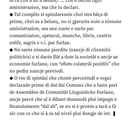
di ce che a àn a belanç? … che e decidi ogni
aministrazion, ma che lu declari.
◆ Tal complès si spindaressin chei stes bêçs di
prime, chei za a belanç, no si gjavarès nuie a nissune
aministrazion, ma une cuote e sarès par
comunicazion, spetacui, musiche, libris, centris
estîfs, sagris e v.i. par furlan.
◆ No sarès nissune pierdite (nancje di clientelis
politichis) e si darès flât a dute la societât e ancje ae
economie furlane, cun “efiets colaterâi positîfs” che
no podìn nancje previodi.
◆ O vin di spietâsi che cheste percentuâl e vegni
declarade prime di dut dai Comuns che a fasin part
de Assemblee de Comunitât Linguistiche Furlane,
ancje parcè che al è dibant domandâ plui impegn e
finanziaments “dal alt”, se no si è pronts a tacâ a fâ
alc cun ce che si à za tal nivel plui dongje de int. ❚