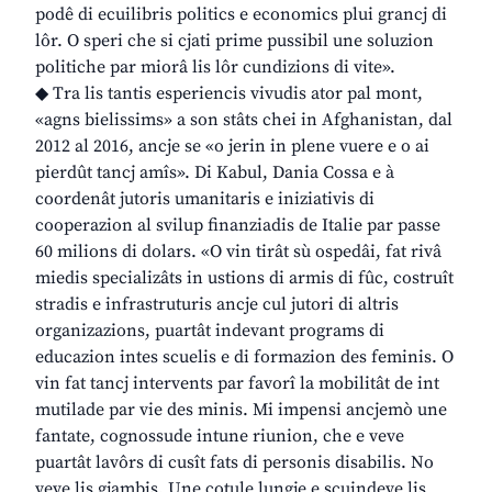
podê di ecuilibris politics e economics plui grancj di
lôr. O speri che si cjati prime pussibil une soluzion
politiche par miorâ lis lôr cundizions di vite».
◆ Tra lis tantis esperiencis vivudis ator pal mont,
«agns bielissims» a son stâts chei in Afghanistan, dal
2012 al 2016, ancje se «o jerin in plene vuere e o ai
pierdût tancj amîs». Di Kabul, Dania Cossa e à
coordenât jutoris umanitaris e iniziativis di
cooperazion al svilup finanziadis de Italie par passe
60 milions di dolars. «O vin tirât sù ospedâi, fat rivâ
miedis specializâts in ustions di armis di fûc, costruît
stradis e infrastruturis ancje cul jutori di altris
organizazions, puartât indevant programs di
educazion intes scuelis e di formazion des feminis. O
vin fat tancj intervents par favorî la mobilitât de int
mutilade par vie des minis. Mi impensi ancjemò une
fantate, cognossude intune riunion, che e veve
puartât lavôrs di cusît fats di personis disabilis. No
veve lis gjambis. Une cotule lungje e scuindeve lis