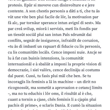
protesis. Epûr si moveve cun disinvolture e e jere
contente. A son chestis personis a dâti a ti, che tu âs
vût une vite ben plui facile de lôr, la motivazion par
fâ alc, par tornâur sperance intun avignî di sest». Ma
par creâ svilup, miorâ i servizis, meti lis fondis par
un tiessût sociâl plui san intun Paîs sdrumât dai
conflits, segnât de insigurece, infraidît de coruzion,
«tu âs di imbastî un rapuart di fiducie cu lis personis,
cu lis comunitâts locâls. Cence imponi nuie. Ancje se
lu à fat cun buinis intenzions, la comunitât
internazionâl e à sbaliât a imponi la proprie vision di
democrazie, i siei valôrs, cence declinâju ai costums
dal puest. Cussì, tu fasis plui mâl che ben. Se tu
incoragjis lis feminis a lâ in machine – un dirit no
ricognossût, ma sometût a aprovazion e cetancj limits
–, ma no tu educhis i lôr oms, il risultât al è che,
cuant a tornin a cjase, chês feminis li a cjapin plui
pachis di prime», e sclarìs Dania. E cumò la situazion