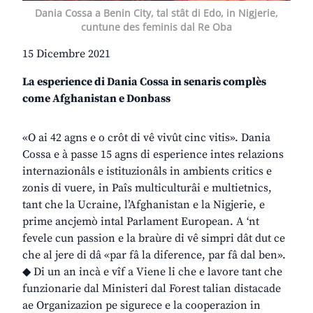
Dania Cossa a Benin City, tal stât di Edo, in Nigjerie,
cuntune des feminis dal Re Oba
15 Dicembre 2021
La esperience di Dania Cossa in senaris complès
come Afghanistan e Donbass
«O ai 42 agns e o crôt di vê vivût cinc vitis». Dania
Cossa e à passe 15 agns di esperience intes relazions
internazionâls e istituzionâls in ambients critics e
zonis di vuere, in Paîs multiculturâi e multietnics,
tant che la Ucraine, l’Afghanistan e la Nigjerie, e
prime ancjemò intal Parlament European. A ‘nt
fevele cun passion e la braùre di vê simpri dât dut ce
che al jere di dâ «par fâ la diference, par fâ dal ben».
◆ Di un an incà e vîf a Viene li che e lavore tant che
funzionarie dal Ministeri dal Forest talian distacade
ae Organizazion pe sigurece e la cooperazion in