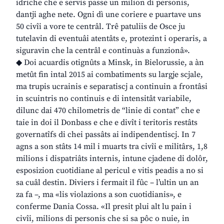
idriche che e servìs passe un milion di personis,
dantji aghe nete. Ogni dì une coriere e puartave uns
50 civîi a vore te centrâl. Trê patuliis de Osce ju
tutelavin di eventuâi atentâts e, protezint i operaris, a
siguravin che la centrâl e continuàs a funzionâ».
◆ Doi acuardis otignûts a Minsk, in Bielorussie, a àn
metût fin intal 2015 ai combatiments su largje scjale,
ma trupis ucrainis e separatiscj a continuin a frontâsi
in scuintris no continuis e di intensitât variabile,
dilunc dai 470 chilometris de “linie di contat” che e
taie in doi il Donbass e che e divît i teritoris restâts
governatîfs di chei passâts ai indipendentiscj. In 7
agns a son stâts 14 mil i muarts tra civîi e militârs, 1,8
milions i dispatriâts internis, intune cjadene di dolôr,
esposizion cuotidiane al pericul e vitis peadis a no si
sa cuâl destin. Diviers i fermait il fûc – l’ultin un an
za fa –, ma «lis violazions a son cuotidianis», e
conferme Dania Cossa. «Il presit plui alt lu pain i
civîi, milions di personis che si sa pôc o nuie, in