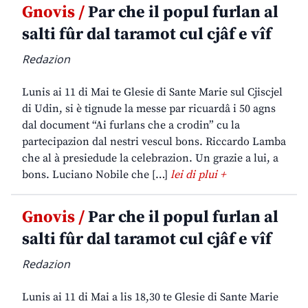
Gnovis /
Par che il popul furlan al
salti fûr dal taramot cul cjâf e vîf
Redazion
Lunis ai 11 di Mai te Glesie di Sante Marie sul Cjiscjel
di Udin, si è tignude la messe par ricuardâ i 50 agns
dal document “Ai furlans che a crodin” cu la
partecipazion dal nestri vescul bons. Riccardo Lamba
che al à presiedude la celebrazion. Un grazie a lui, a
bons. Luciano Nobile che […]
lei di plui +
Gnovis /
Par che il popul furlan al
salti fûr dal taramot cul cjâf e vîf
Redazion
Lunis ai 11 di Mai a lis 18,30 te Glesie di Sante Marie