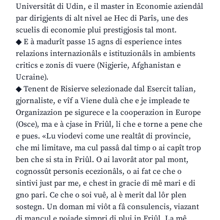
Universitât di Udin, e il master in Economie aziendâl
par dirigjents di alt nivel ae Hec di Parîs, une des
scuelis di economie plui prestigjosis tal mont.
◆ E à madurît passe 15 agns di esperience intes
relazions internazionâls e istituzionâls in ambients
critics e zonis di vuere (Nigjerie, Afghanistan e
Ucraine).
◆ Tenent de Risierve selezionade dal Esercit talian,
gjornaliste, e vîf a Viene dulà che e je impleade te
Organizazion pe sigurece e la cooperazion in Europe
(Osce), ma e à cjase in Friûl, li che e torne a pene che
e pues. «Lu viodevi come une realtât di provincie,
che mi limitave, ma cul passâ dal timp o ai capît trop
ben che si sta in Friûl. O ai lavorât ator pal mont,
cognossût personis ecezionâls, o ai fat ce che o
sintivi just par me, e chest in gracie di mê mari e di
gno pari. Ce che o soi vuê, al è merit dal lôr plen
sostegn. Un doman mi viôt a fâ consulencis, viazant
di mancul e poiade simpri di plui in Friûl. La mê