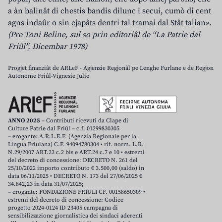
a àn balinât di chestis bandis dilunc i secui, cumò di cent
agns indaûr o sin cjapâts dentri tal tramai dal Stât talian».
(Pre Toni Beline, sul so prin editoriâl de “La Patrie dal
Friûl”, Dicembar 1978)
Progjet finanziât de ARLeF - Agjenzie Regjonâl pe Lenghe Furlane e de Regjon
Autonome Friûl-Vignesie Julie
ANNO 2025
– Contributi ricevuti da Clape di
Culture Patrie dal Friûl – c.f. 01299830305
– erogante: A.R.L.E.F. (Agenzia Regionale per la
Lingua Friulana) C.F. 94094780304 • rif. norm. L.R.
N.29/2007 ART.23 c.2 bis e ART.24 c.7 e 10 • estremi
del decreto di concessione: DECRETO N. 261 del
25/10/2022 importo contributo € 3.500,00 (saldo) in
data 06/11/2025 • DECRETO N. 173 del 27/06/2025 €
34.842,23 in data 31/07/2025;
– erogante: FONDAZIONE FRIULI CF. 00158650309 •
estremi del decreto di concessione: Codice
progetto 2024-0124 ID 23405 campagna di
sensibilizzazione giornalistica dei sindaci aderenti