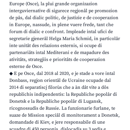
Europe (Osce), la plui grande organizazion
interguviernative di sigurece regjonâl pe promozion
de pâs, dal dialic politic, de justizie e de cooperazion
in Europe, nassude, in plene vuere frede, tant che
forum di dialic e confront. Impleade intal ufici de
segretarie gjenerâl Helga Maria Schmid, in particolâr
inte unitât des relazions esternis, si ocupe di
partenariâts intal Mediterani e de mapadure des
ativitâts, strategjiis e prioritâts de cooperazion
esterne de Osce.
◆ E pe Osce, dal 2018 al 2020, e je stade a vore intal
Donbass, regjon orientâl de Ucraine ocupade dal
2014 di separatiscj filorùs che a àn dât vite a dôs
republichis indipendentis: la Republiche popolâr di
Donetsk e la Republiche popolâr di Lugansk,
ricognossudis de Russie. La funzionarie furlane, te
suaze de Mission speciâl di monitorament a Donetsk,
domandade di Kiev, e jere responsabile di une
scuadre di 450 personis, dislocadis su 3 sedis e