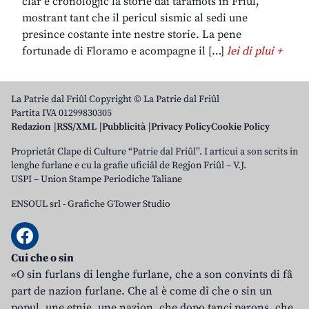
clâr e cronologjic la storie dai taramots in Friûl,
mostrant tant che il pericul sismic al sedi une
presince costante inte nestre storie. La pene
fortunade di Floramo e acompagne il […]
lei di plui +
La Patrie dal Friûl Copyright © La Patrie dal Friûl
Partita IVA 01299830305
Redazion
RSS/XML
Pubblicità
Privacy Policy
Cookie Policy
Proprietât Clape di Culture “Patrie dal Friûl”. I articui a son scrits in
lenghe furlane e cu la grafie uficiâl de Regjon Friûl – V.J.
USPI – Union Stampe Periodiche Taliane
ENSOUL srl
-
Grafiche GTower Studio
Cui che o sin
«O sin furlans di lenghe furlane, che a son convints di fâ
part de nazion furlane. Che al è come dî che o sin un
popul, une etnie, une nazion, che dopo tancj parons, che