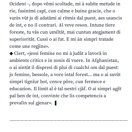
Ocident –, dopo vêmi scoltade, mi à subite metude in
rie, fasintmi capî, cun calme e buine gracie, che o
varès vût jo di adatâmi ai ritmis dal puest, aes usancis
de int, e no il contrari. Al veve reson. Intune tiere
foreste, tu vâs cun umiltât, mai cuntun ategjament di
superioritât. Cussì o ai fat. E mi àn simpri tratade
come une regjine».
◆ Ciert, «jessi femine no mi à judât a lavorâ in
ambients critics e in zonis di vuere. In Afghanistan,
o ai sintût il dispresi di plui di cualchi om dal puest:
jo femine, bessole, a vore intal forest… ma o ai savût
simpri tignîur bot, cence pôre, cun fermece e
educazion. Il limit al è tal nestri cjâf. O ai simpri agjît
pal ben de int, convinte che lis competencis a
prevalin sul gjenar». ❚
…………………………………………………………………………..