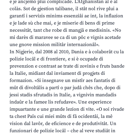
e je ancjemò plui complicade. L’Afghanistan al è al
colàs. Sot de gjestion talibane, il stât nol rive plui a
garantî i servizis minims essenziâi ae int, la inflazion
e je lade sù che mai, e je miserie di bens di prime
necessitât, tant che robe di mangjâ e medisinis. «No
mi darès di maravee se ca di un pôc e vignìs acetade
une gnove mission militâr internazionâl».
In Nigjerie, dal 2008 al 2010, Dania e à colaborât cu la
polizie locâl e di frontiere, e si è ocupade di
prevenzion e contrast ae trate di zovinis e fruts bande
la Italie, midiant dal inviament di progjets di
formazion. «Si insegnave un mistîr aes fantatis di
mût di divoltâlis a partî o par judâ chês che, dopo di
jessi stadis sfrutadis in Italie, a vignivin mandadis
indaûr e la famee lis refudave». Une esperience
impuartante e une grande lezion di vite. «O soi rivade
ta chest Paîs cui miei mûts di fâ ocidentâi, la mê
vision dal lavôr, de eficience e de produtivitât. Un
funzionari de polizie locâl – che al veve studiât in