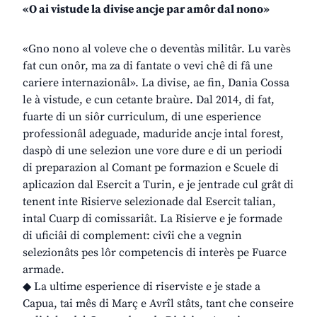
«O ai vistude la divise ancje par amôr dal nono»
«Gno nono al voleve che o deventàs militâr. Lu varès
fat cun onôr, ma za di fantate o vevi chê di fâ une
cariere internazionâl». La divise, ae fin, Dania Cossa
le à vistude, e cun cetante braùre. Dal 2014, di fat,
fuarte di un siôr curriculum, di une esperience
professionâl adeguade, maduride ancje intal forest,
daspò di une selezion une vore dure e di un periodi
di preparazion al Comant pe formazion e Scuele di
aplicazion dal Esercit a Turin, e je jentrade cul grât di
tenent inte Risierve selezionade dal Esercit talian,
intal Cuarp di comissariât. La Risierve e je formade
di uficiâi di complement: civîi che a vegnin
selezionâts pes lôr competencis di interès pe Fuarce
armade.
◆ La ultime esperience di riserviste e je stade a
Capua, tai mês di Març e Avrîl stâts, tant che conseire