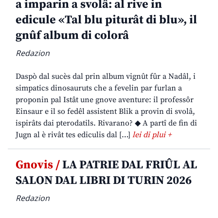
a imparin a svolâ: al rive in
edicule «Tal blu piturât di blu», il
gnûf album di colorâ
Redazion
Daspò dal sucès dal prin album vignût fûr a Nadâl, i
simpatics dinosauruts che a fevelin par furlan a
proponin pal Istât une gnove aventure: il professôr
Einsaur e il so fedêl assistent Blik a provin di svolâ,
ispirâts dai pterodatils. Rivarano? ◆ A partî de fin di
Jugn al è rivât tes ediculis dal […]
lei di plui +
Gnovis /
LA PATRIE DAL FRIÛL AL
SALON DAL LIBRI DI TURIN 2026
Redazion