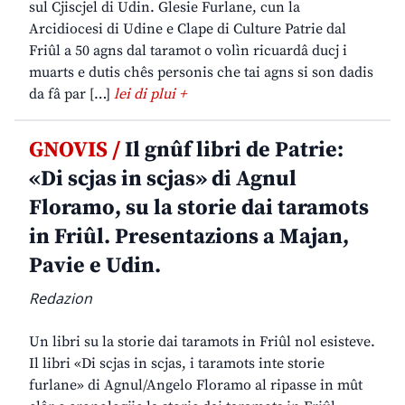
sul Cjiscjel di Udin. Glesie Furlane, cun la
Arcidiocesi di Udine e Clape di Culture Patrie dal
Friûl a 50 agns dal taramot o volìn ricuardâ ducj i
muarts e dutis chês personis che tai agns si son dadis
da fâ par […]
lei di plui +
GNOVIS /
Il gnûf libri de Patrie:
«Di scjas in scjas» di Agnul
Floramo, su la storie dai taramots
in Friûl. Presentazions a Majan,
Pavie e Udin.
Redazion
Un libri su la storie dai taramots in Friûl nol esisteve.
Il libri «Di scjas in scjas, i taramots inte storie
furlane» di Agnul/Angelo Floramo al ripasse in mût