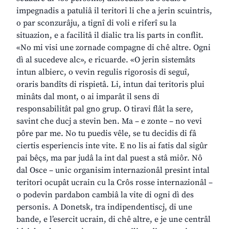
impegnadis a patuliâ il teritori li che a jerin scuintris,
o par sconzurâju, a tignî di voli e riferî su la
situazion, e a facilitâ il dialic tra lis parts in conflit.
«No mi visi une zornade compagne di chê altre. Ogni
dì al sucedeve alc», e ricuarde. «O jerin sistemâts
intun albierc, o vevin regulis rigorosis di seguî,
oraris bandîts di rispietâ. Li, intun dai teritoris plui
minâts dal mont, o ai imparât il sens di
responsabilitât pal gno grup. O tiravi flât la sere,
savint che ducj a stevin ben. Ma – e zonte – no vevi
pôre par me. No tu puedis vêle, se tu decidis di fâ
ciertis esperiencis inte vite. E no lis ai fatis dal sigûr
pai bêçs, ma par judâ la int dal puest a stâ miôr. Nô
dal Osce – unic organisim internazionâl presint intal
teritori ocupât ucrain cu la Crôs rosse internazionâl –
o podevin pardabon cambiâ la vite di ogni dì des
personis. A Donetsk, tra indipendentiscj, di une
bande, e l’esercit ucrain, di chê altre, e je une centrâl