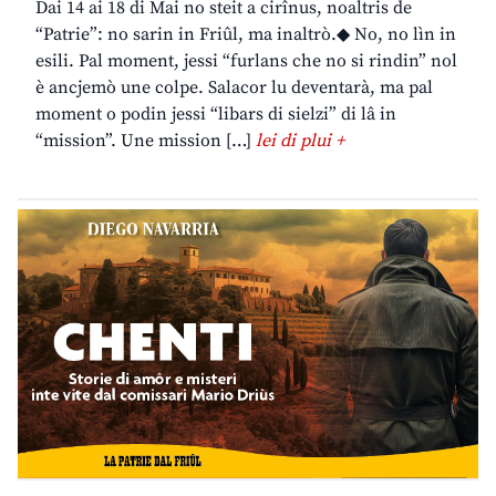
Dai 14 ai 18 di Mai no steit a cirînus, noaltris de
“Patrie”: no sarin in Friûl, ma inaltrò.◆ No, no lìn in
esili. Pal moment, jessi “furlans che no si rindin” nol
è ancjemò une colpe. Salacor lu deventarà, ma pal
moment o podin jessi “libars di sielzi” di lâ in
“mission”. Une mission […]
lei di plui +