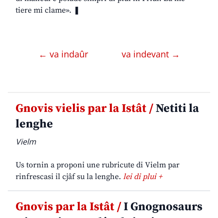
tiere mi clame». ❚
← va indaûr
va indevant →
Gnovis vielis par la Istât /
Netiti la
lenghe
Vielm
Us tornin a proponi une rubricute di Vielm par
rinfrescasi il cjâf su la lenghe.
lei di plui +
Gnovis par la Istât /
I Gnognosaurs