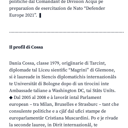
politiche dal Comandant de Division Acqui pe
preparazion de esercitazion de Nato “Defender
Europe 2021”. ❚
…………………………………………………………………………..
Il profîl di Cossa
Dania Cossa, classe 1979, origjinarie di Tarcint,
diplomade tal Liceu sientific “Magrini” di Glemone,
si è laureade in Siencis diplomatichis internazionâls
te Universitât di Bologne dopo di un tirocini inte
Ambassade taliane a Washington DC, tai Stâts Unîts.
◆ Dal 2005 al 2008 e à lavorât intal Parlament
european – tra Milan, Bruxelles e Strasburc – tant che
consulente politiche e a cjâf dal ufici stampe de
europarlamentâr Cristiana Muscardini. Po e je rivade
la seconde lauree, in Dirit internazionâl, te