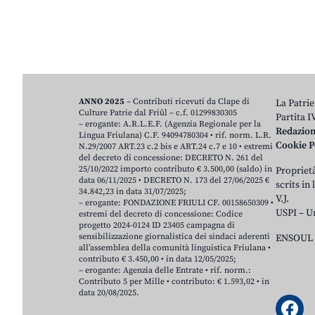
ANNO 2025
– Contributi ricevuti da Clape di
La Patrie
Culture Patrie dal Friûl – c.f. 01299830305
Partita 
– erogante: A.R.L.E.F. (Agenzia Regionale per la
Redazio
Lingua Friulana) C.F. 94094780304 • rif. norm. L.R.
Cookie P
N.29/2007 ART.23 c.2 bis e ART.24 c.7 e 10 • estremi
del decreto di concessione: DECRETO N. 261 del
25/10/2022 importo contributo € 3.500,00 (saldo) in
Proprietâ
data 06/11/2025 • DECRETO N. 173 del 27/06/2025 €
scrits in
34.842,23 in data 31/07/2025;
V.J.
– erogante: FONDAZIONE FRIULI CF. 00158650309 •
USPI – U
estremi del decreto di concessione: Codice
progetto 2024-0124 ID 23405 campagna di
sensibilizzazione giornalistica dei sindaci aderenti
ENSOUL 
all’assemblea della comunità linguistica Friulana •
contributo € 3.450,00 • in data 12/05/2025;
– erogante: Agenzia delle Entrate • rif. norm.:
Contributo 5 per Mille • contributo: € 1.593,02 • in
data 20/08/2025.