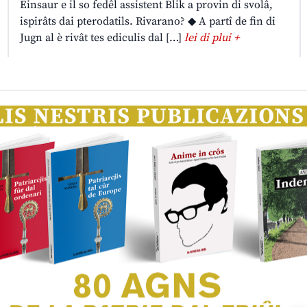
Einsaur e il so fedêl assistent Blik a provin di svolâ,
ispirâts dai pterodatils. Rivarano? ◆ A partî de fin di
Jugn al è rivât tes ediculis dal […]
lei di plui +