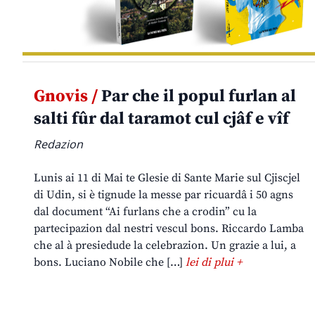
Gnovis /
Par che il popul furlan al
salti fûr dal taramot cul cjâf e vîf
Redazion
Lunis ai 11 di Mai te Glesie di Sante Marie sul Cjiscjel
di Udin, si è tignude la messe par ricuardâ i 50 agns
dal document “Ai furlans che a crodin” cu la
partecipazion dal nestri vescul bons. Riccardo Lamba
che al à presiedude la celebrazion. Un grazie a lui, a
bons. Luciano Nobile che […]
lei di plui +