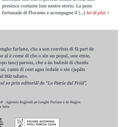
presince costante inte nestre storie. La pene
fortunade di Floramo e acompagne il […]
lei di plui +
lenghe furlane, che a son convints di fâ part de
e al è come dî che o sin un popul, une etnie,
po tancj parons, che a àn balinât di chestis
cui, cumò di cent agns indaûr o sin cjapâts
al Stât talian».
ul so prin editoriâl de “La Patrie dal Friûl”,
LeF - Agjenzie Regjonâl pe Lenghe Furlane e de Regjon
 Julie