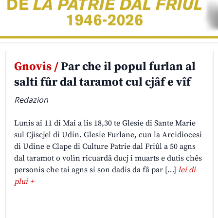
Gnovis /
Par che il popul furlan al
salti fûr dal taramot cul cjâf e vîf
Redazion
Lunis ai 11 di Mai a lis 18,30 te Glesie di Sante Marie
sul Cjiscjel di Udin. Glesie Furlane, cun la Arcidiocesi
di Udine e Clape di Culture Patrie dal Friûl a 50 agns
dal taramot o volìn ricuardâ ducj i muarts e dutis chês
personis che tai agns si son dadis da fâ par […]
lei di
plui +