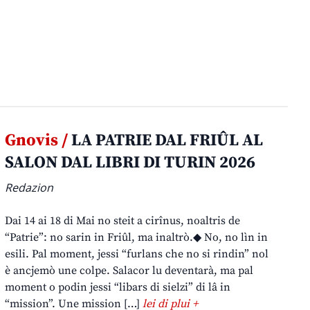
Gnovis /
LA PATRIE DAL FRIÛL AL
SALON DAL LIBRI DI TURIN 2026
Redazion
Dai 14 ai 18 di Mai no steit a cirînus, noaltris de
“Patrie”: no sarin in Friûl, ma inaltrò.◆ No, no lìn in
esili. Pal moment, jessi “furlans che no si rindin” nol
è ancjemò une colpe. Salacor lu deventarà, ma pal
moment o podin jessi “libars di sielzi” di lâ in
“mission”. Une mission […]
lei di plui +