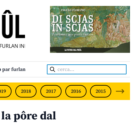
URLAN INDIPENDENT • INDEPENDENT FRIULIAN MONTHLY • 
Cerca:
 par furlan
019
2018
2017
2016
2015
2014
 la pôre dal