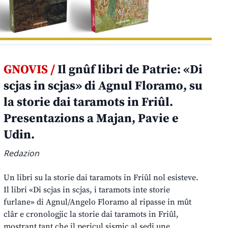
GNOVIS /
Il gnûf libri de Patrie: «Di
scjas in scjas» di Agnul Floramo, su
la storie dai taramots in Friûl.
Presentazions a Majan, Pavie e
Udin.
Redazion
Un libri su la storie dai taramots in Friûl nol esisteve.
Il libri «Di scjas in scjas, i taramots inte storie
furlane» di Agnul/Angelo Floramo al ripasse in mût
clâr e cronologjic la storie dai taramots in Friûl,
mostrant tant che il pericul sismic al sedi une