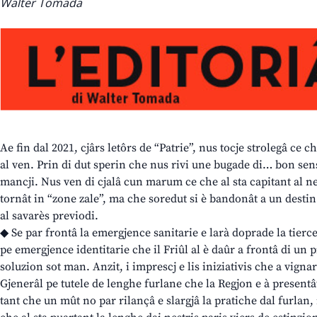
Walter Tomada
Ae fin dal 2021, cjârs letôrs de “Patrie”, nus tocje strolegâ ce 
al ven. Prin di dut sperin che nus rivi une bugade di… bon sen
mancji. Nus ven di cjalâ cun marum ce che al sta capitant al ne
tornât in “zone zale”, ma che soredut si è bandonât a un desti
al savarès previodi.
◆ Se par frontâ la emergjence sanitarie e larà doprade la tierce
pe emergjence identitarie che il Friûl al è daûr a frontâ di un
soluzion sot man. Anzit, i imprescj e lis iniziativis che a vign
Gjenerâl pe tutele de lenghe furlane che la Regjon e à presentât
tant che un mût no par rilançâ e slargjâ la pratiche dal furlan, 