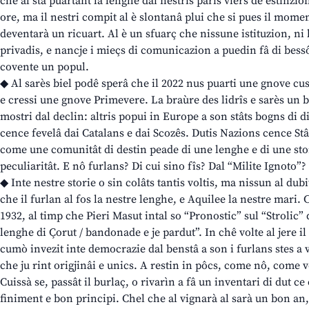
che al sta puartant la lenghe dai nestris paris viers de estinzio
ore, ma il nestri compit al è slontanâ plui che si pues il momen
deventarà un ricuart. Al è un sfuarç che nissune istituzion, ni la
privadis, e nancje i mieçs di comunicazion a puedin fâ di bessô
covente un popul.
◆ Al sarès biel podê sperâ che il 2022 nus puarti une gnove cus
e cressi une gnove Primevere. La braùre des lidrîs e sarès un b
mostri dal declin: altris popui in Europe a son stâts bogns di d
cence fevelâ dai Catalans e dai Scozês. Dutis Nazions cence St
come une comunitât di destin peade di une lenghe e di une stor
peculiaritât. E nô furlans? Di cui sino fîs? Dal “Milite Ignoto”?
◆ Inte nestre storie o sin colâts tantis voltis, ma nissun al dubi
che il furlan al fos la nestre lenghe, e Aquilee la nestre mari.
1932, al timp che Pieri Masut intal so “Pronostic” sul “Strolic” d
lenghe di Çorut / bandonade e je pardut”. In chê volte al jere il F
cumò invezit inte democrazie dal benstâ a son i furlans stes a v
che ju rint origjinâi e unics. A restin in pôcs, come nô, come v
Cuissà se, passât il burlaç, o rivarìn a fâ un inventari di dut ce
finiment e bon principi. Chel che al vignarà al sarà un bon an