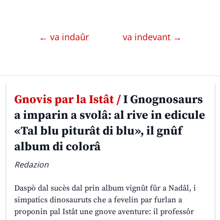
← va indaûr
va indevant →
Gnovis par la Istât /
I Gnognosaurs
a imparin a svolâ: al rive in edicule
«Tal blu piturât di blu», il gnûf
album di colorâ
Redazion
Daspò dal sucès dal prin album vignût fûr a Nadâl, i
simpatics dinosauruts che a fevelin par furlan a
proponin pal Istât une gnove aventure: il professôr