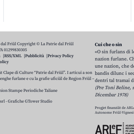
 dal Friûl Copyright © La Patrie dal Friûl
Cui che o sin
IVA 01299830305
«O sin furlans di 
n
RSS/XML
Pubblicità
Privacy Policy
nazion furlane. Ch
olicy
une nazion, che do
t Clape di Culture “Patrie dal Friûl”. I articui a son
bandis dilunc i se
 lenghe furlane e cu la grafie uficiâl de Regjon Friûl –
dentri tal tramai d
(Pre Toni Beline, s
nion Stampe Periodiche Taliane
Dicembar 1978)
srl
-
Grafiche GTower Studio
Progjet finanziât de AR
Autonome Friûl-Vignesie