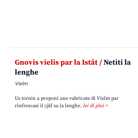
Gnovis vielis par la Istât /
Netiti la
lenghe
Vielm
Us tornin a proponi une rubricute di Vielm par
rinfrescasi il cjâf su la lenghe.
lei di plui +