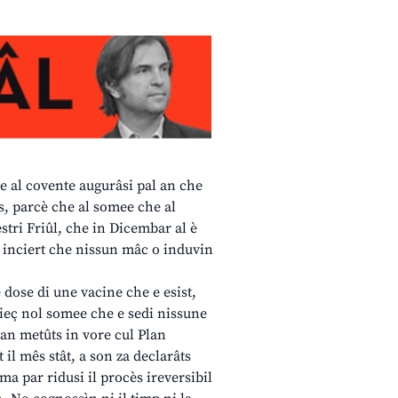
che al covente augurâsi pal an che
s, parcè che al somee che al
stri Friûl, che in Dicembar al è
n inciert che nissun mâc o induvin
 dose di une vacine che e esist,
 pieç nol somee che e sedi nissune
aran metûts in vore cul Plan
 il mês stât, a son za declarâts
ma par ridusi il procès ireversibil