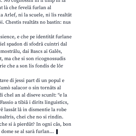
n. No cognossìn ni il timp ni la
t là che fevelâ furlan al
 Arlef, ni la scuele, ni lis realtât
i. Chestis realtâts no bastin: nus
sience, e che pe identitât furlane
iel spadon di sfodrâ cuintri dal
imostrâlu, dai Bascs ai Galês,
ât, ma che si son ricognossudis
ie che a son lis fondis de lôr
tave di jessi part di un popul e
 Cumò salacor o sin tornâts al
i chel an al diseve scunît: “e la
assio a tibiâ i dirits linguistics,
ê lassât lâ in dismentie la robe
oaltris, chei che no si rindin.
 che si à pierdût? In ogni câs, bon
, dome se al sarà furlan… ❚