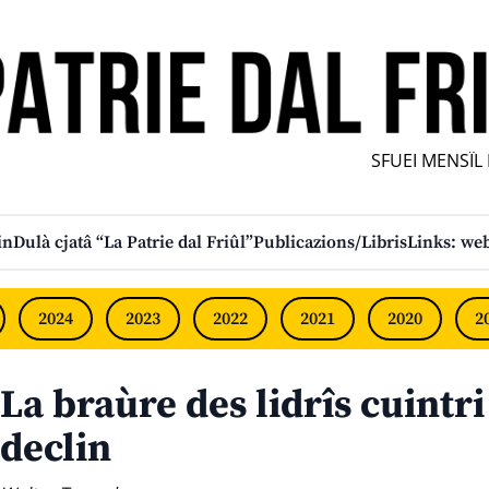
SFUEI MENSÎL F
in
Dulà cjatâ “La Patrie dal Friûl”
Publicazions/Libris
Links: web
2024
2023
2022
2021
2020
2
La braùre des lidrîs cuintri
declin