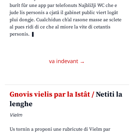
burît fûr une app par telefonuts Najbližji WC che e
jude lis personis a cjatâ il gabinet public viert logât
plui dongje. Cualchidun ch’al rasone masse ae sclete
al pues ridi di ce che al miore la vite di cetantis
personis. ❚
va indevant →
Gnovis vielis par la Istât /
Netiti la
lenghe
Vielm
Us tornin a proponi une rubricute di Vielm par