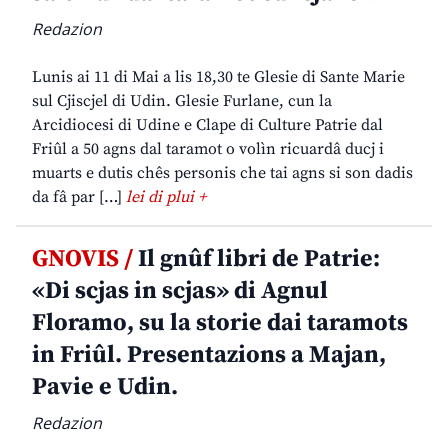
Redazion
Lunis ai 11 di Mai a lis 18,30 te Glesie di Sante Marie
sul Cjiscjel di Udin. Glesie Furlane, cun la
Arcidiocesi di Udine e Clape di Culture Patrie dal
Friûl a 50 agns dal taramot o volìn ricuardâ ducj i
muarts e dutis chês personis che tai agns si son dadis
da fâ par […]
lei di plui +
GNOVIS /
Il gnûf libri de Patrie:
«Di scjas in scjas» di Agnul
Floramo, su la storie dai taramots
in Friûl. Presentazions a Majan,
Pavie e Udin.
Redazion