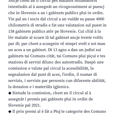
Ancje chest an il circul pes malatiis inflamatoris
intestinâls al à assegnât un ricognossiment ai puescj
che in Slovenie a an i gabinets publics plui in ordin.
Vie pal an i socis dal circul a an vuidât su passe 4000
chilometris di stradis e fat une valutazion sul puest in
158 gabinets publics atôr pe Slovenie. Cui ch’al à la
lôr malatie al scuen lâ tal gabinet ancje trente voltis
par dì; par chest a scuegnin vê simpri svelt e sot man
un aces a un gabinet. Di 13 agns a dan un judizi sui
gabinets tai Comuns citât, tai Comuns plui piçui e tes
stazions di servizi dilunc des autostradis. Daspò une
comission e valute pal circul la acessibilitât, la
segnalazion dal punt di aces, l’ordin, il numar di
servizis, i servizis par personis cun difarente abilitât,
la dotazion e i materiâls igjienics.
◆ Sintude la comission, chest an il circul al à
assegnât i premis pai gabinets plui in ordin de
Slovenie pal 2021.
◆ Il prin premi al è lât a Ptuj te categorie des Comuns