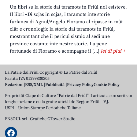
Un libri su la storie dai taramots in Friûl nol esisteve.
Il libri «Di scjas in scjas, i taramots inte storie
furlane» di Agnul/Angelo Floramo al ripasse in mût
clâr e cronologjic la storie dai taramots in Friûl,
mostrant tant che il pericul sismic al sedi une
presince costante inte nestre storie. La pene
fortunade di Floramo e acompagne il […]
lei di plui +
La Patrie dal Friûl Copyright © La Patrie dal Friûl
Partita IVA 01299830305
Redazion
RSS/XML
Pubblicità
Privacy Policy
Cookie Policy
Proprietât Clape di Culture “Patrie dal Friûl”. I articui a son scrits in
lenghe furlane e cu la grafie uficiâl de Regjon Friûl – V.J.
USPI – Union Stampe Periodiche Taliane
ENSOUL srl
-
Grafiche GTower Studio