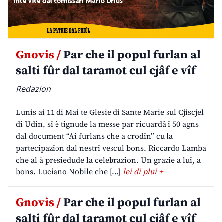
Gnovis /
Par che il popul furlan al
salti fûr dal taramot cul cjâf e vîf
Redazion
Lunis ai 11 di Mai te Glesie di Sante Marie sul Cjiscjel
di Udin, si è tignude la messe par ricuardâ i 50 agns
dal document “Ai furlans che a crodin” cu la
partecipazion dal nestri vescul bons. Riccardo Lamba
che al à presiedude la celebrazion. Un grazie a lui, a
bons. Luciano Nobile che […]
lei di plui +
Gnovis /
Par che il popul furlan al
salti fûr dal taramot cul cjâf e vîf