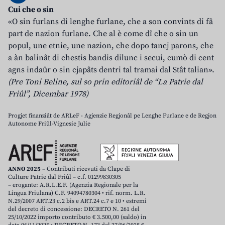
Cui che o sin
«O sin furlans di lenghe furlane, che a son convints di fâ
part de nazion furlane. Che al è come dî che o sin un
popul, une etnie, une nazion, che dopo tancj parons, che
a àn balinât di chestis bandis dilunc i secui, cumò di cent
agns indaûr o sin cjapâts dentri tal tramai dal Stât talian».
(Pre Toni Beline, sul so prin editoriâl de “La Patrie dal
Friûl”, Dicembar 1978)
Progjet finanziât de ARLeF - Agjenzie Regjonâl pe Lenghe Furlane e de Regjon
Autonome Friûl-Vignesie Julie
ANNO 2025
– Contributi ricevuti da Clape di
Culture Patrie dal Friûl – c.f. 01299830305
– erogante: A.R.L.E.F. (Agenzia Regionale per la
Lingua Friulana) C.F. 94094780304 • rif. norm. L.R.
N.29/2007 ART.23 c.2 bis e ART.24 c.7 e 10 • estremi
del decreto di concessione: DECRETO N. 261 del
25/10/2022 importo contributo € 3.500,00 (saldo) in