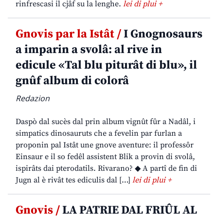
rinfrescasi il cjâf su la lenghe.
lei di plui +
Gnovis par la Istât /
I Gnognosaurs
a imparin a svolâ: al rive in
edicule «Tal blu piturât di blu», il
gnûf album di colorâ
Redazion
Daspò dal sucès dal prin album vignût fûr a Nadâl, i
simpatics dinosauruts che a fevelin par furlan a
proponin pal Istât une gnove aventure: il professôr
Einsaur e il so fedêl assistent Blik a provin di svolâ,
ispirâts dai pterodatils. Rivarano? ◆ A partî de fin di
Jugn al è rivât tes ediculis dal […]
lei di plui +
Gnovis /
LA PATRIE DAL FRIÛL AL