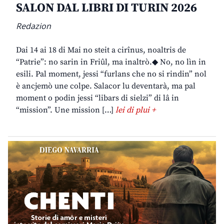
SALON DAL LIBRI DI TURIN 2026
Redazion
Dai 14 ai 18 di Mai no steit a cirînus, noaltris de
“Patrie”: no sarin in Friûl, ma inaltrò.◆ No, no lìn in
esili. Pal moment, jessi “furlans che no si rindin” nol
è ancjemò une colpe. Salacor lu deventarà, ma pal
moment o podin jessi “libars di sielzi” di lâ in
“mission”. Une mission […]
lei di plui +