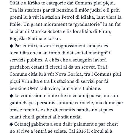
Citât e a Krško te categorie dai Comuns plui piçui.
Tra lis stazions par fâ benzine il miôr judizi e il prin
premi lu à vût la stazion Petrol di Mlaka, lant viers la
Italie. Un grant miorament te “graduatorie” lu an fat
la citât di Murska Sobota e lis localitâts di Piran,
Rogaška Slatina e Laško.
◆ Par cuintri, a van ricognossiments ancje aes
localitâts che a an inmò di dâi sot tal mantignî i
servizis publics. A chês che a scuegnin lavorâ
pardabon cetant il circul al dà un scovet. Tra i
Comuns citât lu à vût Nova Gorica, tra i Comuns plui
piçui Vrhnika e tra lis stazions di servizi par fâ
benzine OMV Lukovica, lant viers Lubiane.
◆ La comission e note che in cetancj puescj no son
gabinets pes personis suntune carocele, ma dome par
oms e feminis e che di cetantis bandis no si pues
cuant che il gabinet al è stât netât.
◆ Cetancj gabinets a son daûr paiament e par chest
no si rive a jentrâ ae sclete. Tal 2016 il circul al à