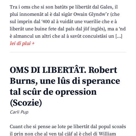
Tra i oms che si son batûts pe libertât dal Gales, il
plui innomenât al è dal sigûr Owain Glyndwˆr (che
sul imprin dal ‘400 al à vuidât une vuerilie che e à
liberât une buine fete dal paîs dal jôf inglês), ma a ‘nd
è almancul un altri che al à savût concuistâsi un […]
lei di plui +
OMS DI LIBERTÂT. Robert
Burns, une lûs di sperance
tal scûr de opression
(Scozie)
Carli Pup
Cuant che si pense ae lote pe libertât dal popul scozês
il prin non che al ven tal cjâf al è chel di William