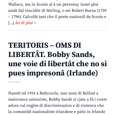
Wallace, ma in Scozie al è un personaç inmò plui
amât dal vincidôr di Stirling, o sei Robert Burns (1759
– 1796). Calcolât tant che il poete nazionâl de Scozie e
[…]
lei di plui +
TERITORIS – OMS DI
LIBERTÂT. Bobby Sands,
une voie di libertât che no si
pues impresonâ (Irlande)
............
Nassût tal 1954 a Rathcoole, une zone di Belfast a
maiorance unioniste, Bobby Sands si cjate a fâ i conts
adore cul regjim di discriminazion e di violence che
la comunitât nazionaliste irlandese e patìs in Irlande