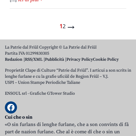
→
1
2
La Patrie dal Friûl Copyright © La Patrie dal Friûl
Partita IVA 01299830305
Redazion
RSS/XML
Pubblicità
Privacy Policy
Cookie Policy
Proprietât Clape di Culture “Patrie dal Friûl”. I articui a son scrits in
lenghe furlane e cu la grafie uficiâl de Regjon Friûl – V.J.
USPI – Union Stampe Periodiche Taliane
ENSOUL srl
-
Grafiche GTower Studio
Cui che o sin
«O sin furlans di lenghe furlane, che a son convints di fâ
part de nazion furlane. Che al è come dî che o sin un