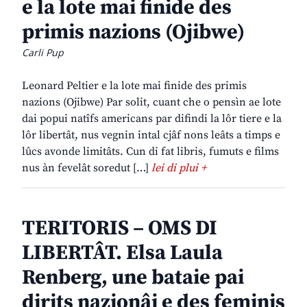
e la lote mai finide des
primis nazions (Ojibwe)
Carli Pup
Leonard Peltier e la lote mai finide des primis
nazions (Ojibwe) Par solit, cuant che o pensìn ae lote
dai popui natîfs americans par difindi la lôr tiere e la
lôr libertât, nus vegnin intal cjâf nons leâts a timps e
lûcs avonde limitâts. Cun di fat libris, fumuts e films
nus àn fevelât soredut […]
lei di plui +
TERITORIS – OMS DI
LIBERTÂT. Elsa Laula
Renberg, une bataie pai
dirits nazionâi e des feminis