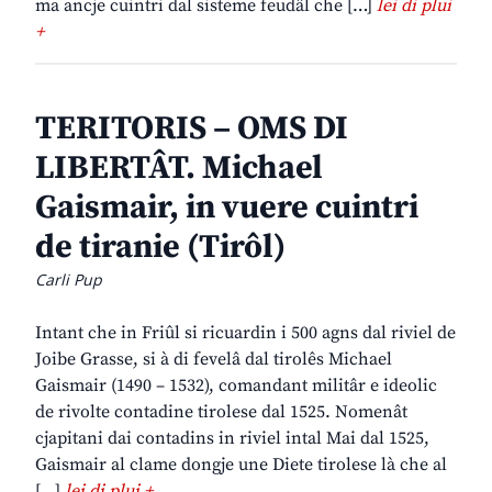
ma ancje cuintri dal sisteme feudâl che […]
lei di plui
+
TERITORIS – OMS DI
LIBERTÂT. Michael
Gaismair, in vuere cuintri
de tiranie (Tirôl)
Carli Pup
Intant che in Friûl si ricuardin i 500 agns dal riviel de
Joibe Grasse, si à di fevelâ dal tirolês Michael
Gaismair (1490 – 1532), comandant militâr e ideolic
de rivolte contadine tirolese dal 1525. Nomenât
cjapitani dai contadins in riviel intal Mai dal 1525,
Gaismair al clame dongje une Diete tirolese là che al
[…]
lei di plui +