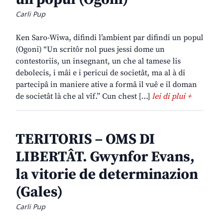
Carli Pup
Ken Saro-Wiwa, difindi l’ambient par difindi un popul
(Ogoni) “Un scritôr nol pues jessi dome un
contestoriis, un insegnant, un che al tamese lis
debolecis, i mâi e i pericui de societât, ma al à di
partecipâ in maniere ative a formâ il vuê e il doman
de societât là che al vîf.” Cun chest […]
lei di plui +
TERITORIS – OMS DI
LIBERTÂT. Gwynfor Evans,
la vitorie de determinazion
(Gales)
Carli Pup