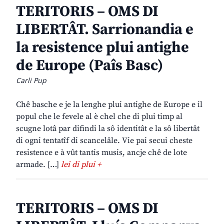
TERITORIS – OMS DI
LIBERTÂT. Sarrionandia e
la resistence plui antighe
de Europe (Paîs Basc)
Carli Pup
Chê basche e je la lenghe plui antighe de Europe e il
popul che le fevele al è chel che di plui timp al
scugne lotâ par difindi la sô identitât e la sô libertât
di ogni tentatîf di scancelâle. Vie pai secui cheste
resistence e à vût tantis musis, ancje chê de lote
armade. […]
lei di plui +
TERITORIS – OMS DI