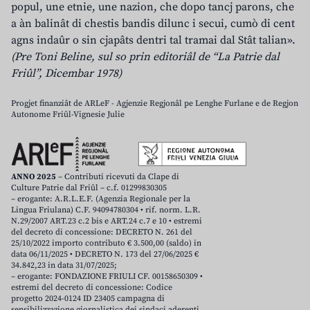
popul, une etnie, une nazion, che dopo tancj parons, che
a àn balinât di chestis bandis dilunc i secui, cumò di cent
agns indaûr o sin cjapâts dentri tal tramai dal Stât talian».
(Pre Toni Beline, sul so prin editoriâl de “La Patrie dal
Friûl”, Dicembar 1978)
Progjet finanziât de ARLeF - Agjenzie Regjonâl pe Lenghe Furlane e de Regjon
Autonome Friûl-Vignesie Julie
ANNO 2025
– Contributi ricevuti da Clape di
Culture Patrie dal Friûl – c.f. 01299830305
– erogante: A.R.L.E.F. (Agenzia Regionale per la
Lingua Friulana) C.F. 94094780304 • rif. norm. L.R.
N.29/2007 ART.23 c.2 bis e ART.24 c.7 e 10 • estremi
del decreto di concessione: DECRETO N. 261 del
25/10/2022 importo contributo € 3.500,00 (saldo) in
data 06/11/2025 • DECRETO N. 173 del 27/06/2025 €
34.842,23 in data 31/07/2025;
– erogante: FONDAZIONE FRIULI CF. 00158650309 •
estremi del decreto di concessione: Codice
progetto 2024-0124 ID 23405 campagna di
sensibilizzazione giornalistica dei sindaci aderenti