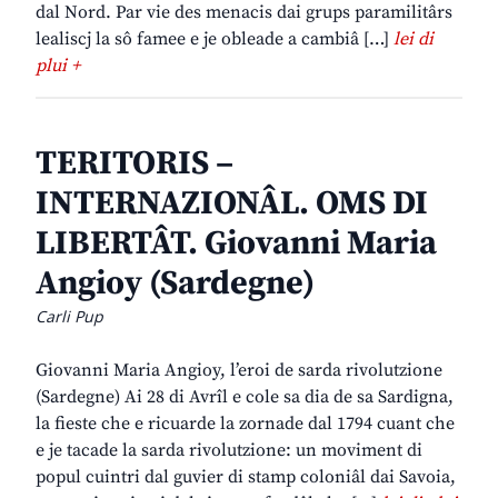
dal Nord. Par vie des menacis dai grups paramilitârs
lealiscj la sô famee e je obleade a cambiâ […]
lei di
plui +
TERITORIS –
INTERNAZIONÂL. OMS DI
LIBERTÂT. Giovanni Maria
Angioy (Sardegne)
Carli Pup
Giovanni Maria Angioy, l’eroi de sarda rivolutzione
(Sardegne) Ai 28 di Avrîl e cole sa dia de sa Sardigna,
la fieste che e ricuarde la zornade dal 1794 cuant che
e je tacade la sarda rivolutzione: un moviment di
popul cuintri dal guvier di stamp coloniâl dai Savoia,