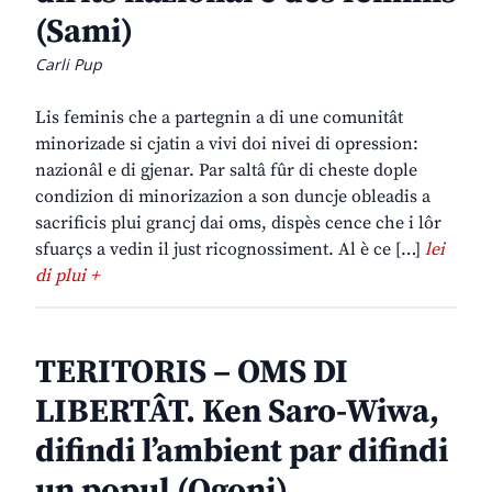
(Sami)
Carli Pup
Lis feminis che a partegnin a di une comunitât
minorizade si cjatin a vivi doi nivei di opression:
nazionâl e di gjenar. Par saltâ fûr di cheste dople
condizion di minorizazion a son duncje obleadis a
sacrificis plui grancj dai oms, dispès cence che i lôr
sfuarçs a vedin il just ricognossiment. Al è ce […]
lei
di plui +
TERITORIS – OMS DI
LIBERTÂT. Ken Saro-Wiwa,
difindi l’ambient par difindi
un popul (Ogoni)