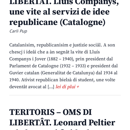
LIBERTÂT. Lluís Companys,
une vite al servizi de idee
republicane (Catalogne)
Carli Pup
Catalanisim, republicanisim e justizie sociâl. A son
chescj i ideâi che a àn segnât la vite di Lluís
Companys i Jover (1882 – 1940), prin president dal
Parlament de Catalogne (1932 – 1933) e president dal
Guvier catalan (Generalitat de Catalunya) dal 1934 al
1940. Ativist republican bielzà di student, une volte
deventât avocat al […]
lei di plui +
TERITORIS – OMS DI
LIBERTÂT. Leonard Peltier