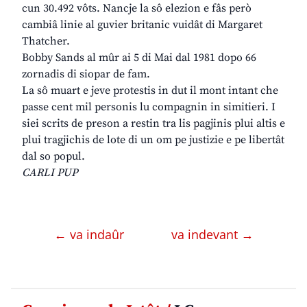
cun 30.492 vôts. Nancje la sô elezion e fâs però
cambiâ linie al guvier britanic vuidât di Margaret
Thatcher.
Bobby Sands al mûr ai 5 di Mai dal 1981 dopo 66
zornadis di siopar de fam.
La sô muart e jeve protestis in dut il mont intant che
passe cent mil personis lu compagnin in simitieri. I
siei scrits de preson a restin tra lis pagjinis plui altis e
plui tragjichis de lote di un om pe justizie e pe libertât
dal so popul.
CARLI PUP
← va indaûr
va indevant →