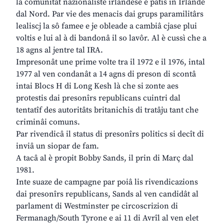
la comunitât nazionaliste irlandese e patìs in Irlande
dal Nord. Par vie des menacis dai grups paramilitârs
lealiscj la sô famee e je obleade a cambiâ cjase plui
voltis e lui al à di bandonâ il so lavôr. Al è cussì che a
18 agns al jentre tal IRA.
Impresonât une prime volte tra il 1972 e il 1976, intal
1977 al ven condanât a 14 agns di preson di scontâ
intai Blocs H di Long Kesh là che si zonte aes
protestis dai presonîrs republicans cuintri dal
tentatîf des autoritâts britanichis di tratâju tant che
criminâi comuns.
Par rivendicâ il status di presonîrs politics si decît di
inviâ un siopar de fam.
A tacâ al è propit Bobby Sands, il prin di Març dal
1981.
Inte suaze de campagne par poiâ lis rivendicazions
dai presonîrs republicans, Sands al ven candidât al
parlament di Westminster pe circoscrizion di
Fermanagh/South Tyrone e ai 11 di Avrîl al ven elet