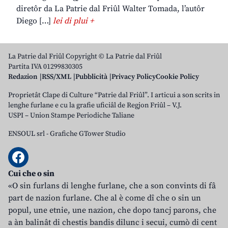
diretôr da La Patrie dal Friûl Walter Tomada, l’autôr
Diego […]
lei di plui +
La Patrie dal Friûl Copyright © La Patrie dal Friûl
Partita IVA 01299830305
Redazion
RSS/XML
Pubblicità
Privacy Policy
Cookie Policy
Proprietât Clape di Culture “Patrie dal Friûl”. I articui a son scrits in
lenghe furlane e cu la grafie uficiâl de Regjon Friûl – V.J.
USPI – Union Stampe Periodiche Taliane
ENSOUL srl
-
Grafiche GTower Studio
Cui che o sin
«O sin furlans di lenghe furlane, che a son convints di fâ
part de nazion furlane. Che al è come dî che o sin un
popul, une etnie, une nazion, che dopo tancj parons, che
a àn balinât di chestis bandis dilunc i secui, cumò di cent