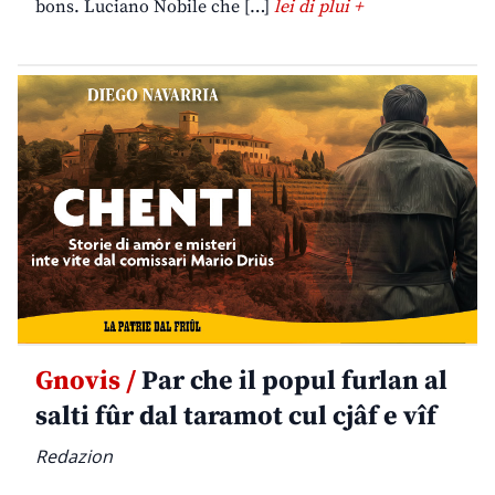
bons. Luciano Nobile che […]
lei di plui +
Gnovis /
Par che il popul furlan al
salti fûr dal taramot cul cjâf e vîf
Redazion