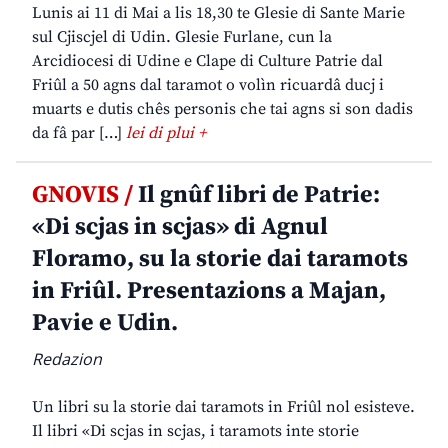
Lunis ai 11 di Mai a lis 18,30 te Glesie di Sante Marie
sul Cjiscjel di Udin. Glesie Furlane, cun la
Arcidiocesi di Udine e Clape di Culture Patrie dal
Friûl a 50 agns dal taramot o volìn ricuardâ ducj i
muarts e dutis chês personis che tai agns si son dadis
da fâ par […]
lei di plui +
GNOVIS /
Il gnûf libri de Patrie:
«Di scjas in scjas» di Agnul
Floramo, su la storie dai taramots
in Friûl. Presentazions a Majan,
Pavie e Udin.
Redazion
Un libri su la storie dai taramots in Friûl nol esisteve.
Il libri «Di scjas in scjas, i taramots inte storie