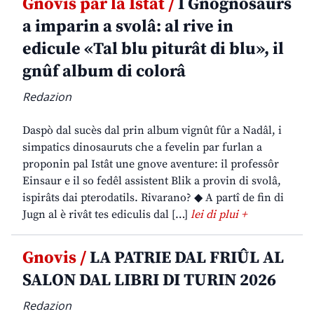
Gnovis par la Istât /
I Gnognosaurs
a imparin a svolâ: al rive in
edicule «Tal blu piturât di blu», il
gnûf album di colorâ
Redazion
Daspò dal sucès dal prin album vignût fûr a Nadâl, i
simpatics dinosauruts che a fevelin par furlan a
proponin pal Istât une gnove aventure: il professôr
Einsaur e il so fedêl assistent Blik a provin di svolâ,
ispirâts dai pterodatils. Rivarano? ◆ A partî de fin di
Jugn al è rivât tes ediculis dal […]
lei di plui +
Gnovis /
LA PATRIE DAL FRIÛL AL
SALON DAL LIBRI DI TURIN 2026
Redazion