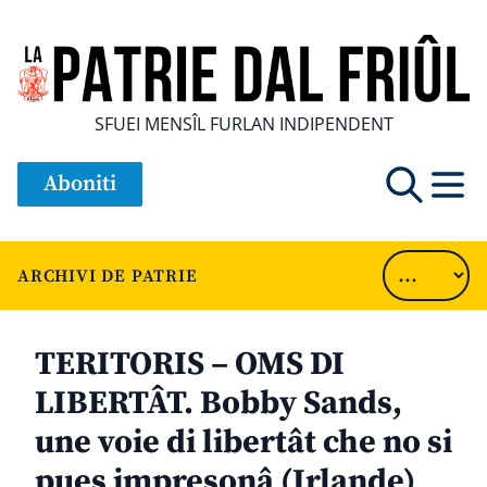
SFUEI MENSÎL FURLAN INDIPENDENT
Aboniti
ARCHIVI DE PATRIE
TERITORIS – OMS DI
LIBERTÂT. Bobby Sands,
une voie di libertât che no si
pues impresonâ (Irlande)