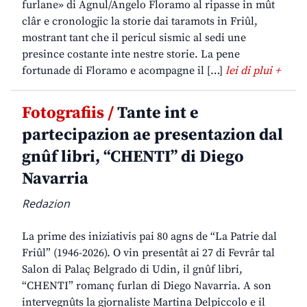
furlane» di Agnul/Angelo Floramo al ripasse in mût
clâr e cronologjic la storie dai taramots in Friûl,
mostrant tant che il pericul sismic al sedi une
presince costante inte nestre storie. La pene
fortunade di Floramo e acompagne il […]
lei di plui +
Fotografiis /
Tante int e
partecipazion ae presentazion dal
gnûf libri, “CHENTI” di Diego
Navarria
Redazion
La prime des iniziativis pai 80 agns de “La Patrie dal
Friûl” (1946-2026). O vin presentât ai 27 di Fevrâr tal
Salon di Palaç Belgrado di Udin, il gnûf libri,
“CHENTI” romanç furlan di Diego Navarria. A son
intervegnûts la gjornaliste Martina Delpiccolo e il