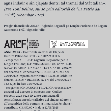
agns indaûr o sin cjapâts dentri tal tramai dal Stât talian».
(Pre Toni Beline, sul so prin editoriâl de “La Patrie dal
Friûl”, Dicembar 1978)
Progjet finanziât de ARLeF - Agjenzie Regjonâl pe Lenghe Furlane e de Regjon
Autonome Friûl-Vignesie Julie
ANNO 2025
– Contributi ricevuti da Clape di
Culture Patrie dal Friûl – c.f. 01299830305
– erogante: A.R.L.E.F. (Agenzia Regionale per la
Lingua Friulana) C.F. 94094780304 • rif. norm. L.R.
N.29/2007 ART.23 c.2 bis e ART.24 c.7 e 10 • estremi
del decreto di concessione: DECRETO N. 261 del
25/10/2022 importo contributo € 3.500,00 (saldo) in
data 06/11/2025 • DECRETO N. 173 del 27/06/2025 €
34.842,23 in data 31/07/2025;
– erogante: FONDAZIONE FRIULI CF. 00158650309 •
estremi del decreto di concessione: Codice
progetto 2024-0124 ID 23405 campagna di
sensibilizzazione giornalistica dei sindaci aderenti
all’assemblea della comunità linguistica Friulana •
contributo € 3.450,00 • in data 12/05/2025;