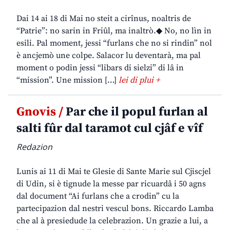
Dai 14 ai 18 di Mai no steit a cirînus, noaltris de
“Patrie”: no sarin in Friûl, ma inaltrò.◆ No, no lìn in
esili. Pal moment, jessi “furlans che no si rindin” nol
è ancjemò une colpe. Salacor lu deventarà, ma pal
moment o podin jessi “libars di sielzi” di lâ in
“mission”. Une mission […]
lei di plui +
Gnovis /
Par che il popul furlan al
salti fûr dal taramot cul cjâf e vîf
Redazion
Lunis ai 11 di Mai te Glesie di Sante Marie sul Cjiscjel
di Udin, si è tignude la messe par ricuardâ i 50 agns
dal document “Ai furlans che a crodin” cu la
partecipazion dal nestri vescul bons. Riccardo Lamba
che al à presiedude la celebrazion. Un grazie a lui, a