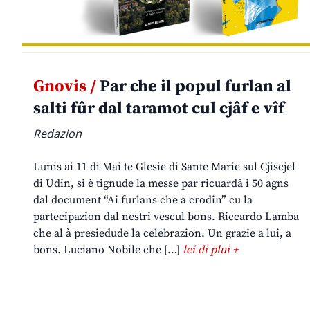
Gnovis /
Par che il popul furlan al
salti fûr dal taramot cul cjâf e vîf
Redazion
Lunis ai 11 di Mai te Glesie di Sante Marie sul Cjiscjel
di Udin, si è tignude la messe par ricuardâ i 50 agns
dal document “Ai furlans che a crodin” cu la
partecipazion dal nestri vescul bons. Riccardo Lamba
che al à presiedude la celebrazion. Un grazie a lui, a
bons. Luciano Nobile che […]
lei di plui +