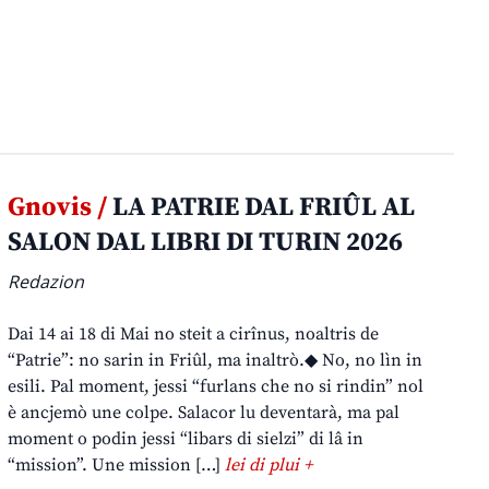
Gnovis /
LA PATRIE DAL FRIÛL AL
SALON DAL LIBRI DI TURIN 2026
Redazion
Dai 14 ai 18 di Mai no steit a cirînus, noaltris de
“Patrie”: no sarin in Friûl, ma inaltrò.◆ No, no lìn in
esili. Pal moment, jessi “furlans che no si rindin” nol
è ancjemò une colpe. Salacor lu deventarà, ma pal
moment o podin jessi “libars di sielzi” di lâ in
“mission”. Une mission […]
lei di plui +