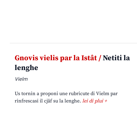
Gnovis vielis par la Istât /
Netiti la
lenghe
Vielm
Us tornin a proponi une rubricute di Vielm par
rinfrescasi il cjâf su la lenghe.
lei di plui +