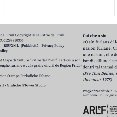
 dal Friûl Copyright © La Patrie dal Friûl
Cui che o sin
IVA 01299830305
«O sin furlans di 
n
RSS/XML
Pubblicità
Privacy Policy
nazion furlane. Ch
olicy
une nazion, che do
t Clape di Culture “Patrie dal Friûl”. I articui a son
bandis dilunc i se
 lenghe furlane e cu la grafie uficiâl de Regjon Friûl –
dentri tal tramai d
(Pre Toni Beline, s
nion Stampe Periodiche Taliane
Dicembar 1978)
srl
-
Grafiche GTower Studio
Progjet finanziât de AR
Autonome Friûl-Vignesie