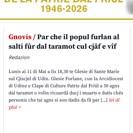
Gnovis /
Par che il popul furlan al
salti fûr dal taramot cul cjâf e vîf
Redazion
Lunis ai 11 di Mai a lis 18,30 te Glesie di Sante Marie
sul Cjiscjel di Udin. Glesie Furlane, cun la Arcidiocesi
di Udine e Clape di Culture Patrie dal Friûl a 50 agns
dal taramot o volìn ricuardâ ducj i muarts e dutis chês
personis che tai agns si son dadis da fâ par […]
lei di
plui +