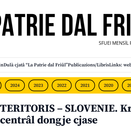
SFUEI MENSÎL FU
in
Dulà cjatâ “La Patrie dal Friûl”
Publicazions/Libris
Links: web
2024
2023
2022
2021
2020
2
TERITORIS – SLOVENIE. Kr
centrâl dongje cjase