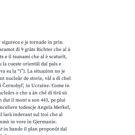
r sigurece e je tornade in prin
ramot di 9 grâts Richter che al à
ts e il tsunami che al è scaturît,
 la cueste orientâl dal paîs e
a su la “i”). La situazion no je
nt nucleâr de storie, vâl a dî chel
 di Černobyl’, in Ucraine. Come in
ucleârs o che a àn chê di tirâ sù
n dut il mont a son 443, pe plui
canceliere todescje Angela Merkel,
l larà indevant sul troi che al
 inmò in vore in Gjermanie.
ant in bande il plan proponût dal