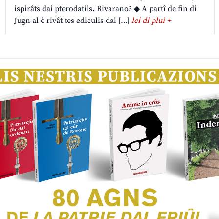
ispirâts dai pterodatils. Rivarano? ◆ A partî de fin di
Jugn al è rivât tes ediculis dal […]
lei di plui +