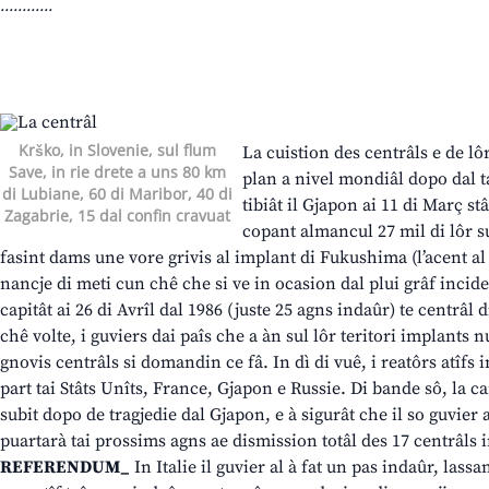
............
Krško, in Slovenie, sul flum
La cuistion des centrâls e de lô
Save, in rie drete a uns 80 km
plan a nivel mondiâl dopo dal ta
di Lubiane, 60 di Maribor, 40 di
tibiât il Gjapon ai 11 di Març stâ
Zagabrie, 15 dal confin cravuat
copant almancul 27 mil di lôr su
fasint dams une vore grivis al implant di Fukushima (l’acent al v
nancje di meti cun chê che si ve in ocasion dal plui grâf incide
capitât ai 26 di Avrîl dal 1986 (juste 25 agns indaûr) te centrâl
chê volte, i guviers dai paîs che a àn sul lôr teritori implants n
gnovis centrâls si domandin ce fâ. In dì di vuê, i reatôrs atîfs i
part tai Stâts Unîts, France, Gjapon e Russie. Di bande sô, la 
subit dopo de tragjedie dal Gjapon, e à sigurât che il so guvier a
puartarà tai prossims agns ae dismission totâl des 17 centrâls
REFERENDUM_
In Italie il guvier al à fat un pas indaûr, lass