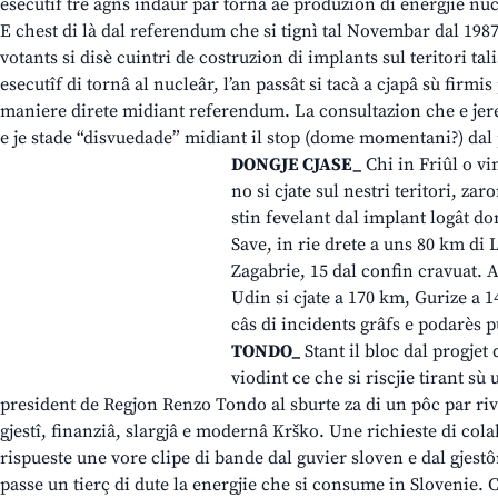
esecutîf trê agns indaûr par tornâ ae produzion di energjie nuc
E chest di là dal referendum che si tignì tal Novembar dal 1987
votants si disè cuintri de costruzion di implants sul teritori tal
esecutîf di tornâ al nucleâr, l’an passât si tacà a cjapâ sù firmis
maniere direte midiant referendum. La consultazion che e jere 
e je stade “disvuedade” midiant il stop (dome momentani?) dal 
DONGJE CJASE_
Chi in Friûl o vi
no si cjate sul nestri teritori, za
stin fevelant dal implant logât do
Save, in rie drete a uns 80 km di 
Zagabrie, 15 dal confin cravuat. Anc
Udin si cjate a 170 km, Gurize a 1
câs di incidents grâfs e podarès p
TONDO_
Stant il bloc dal progjet
viodint ce che si riscjie tirant sù 
president de Regjon Renzo Tondo al sburte za di un pôc par riv
gjestî, finanziâ, slargjâ e modernâ Krško. Une richieste di col
rispueste une vore clipe di bande dal guvier sloven e dal gjestô
passe un tierç di dute la energjie che si consume in Slovenie. Cu