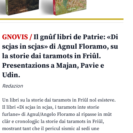
GNOVIS /
Il gnûf libri de Patrie: «Di
scjas in scjas» di Agnul Floramo, su
la storie dai taramots in Friûl.
Presentazions a Majan, Pavie e
Udin.
Redazion
Un libri su la storie dai taramots in Friûl nol esisteve.
Il libri «Di scjas in scjas, i taramots inte storie
furlane» di Agnul/Angelo Floramo al ripasse in mût
clâr e cronologjic la storie dai taramots in Friûl,
mostrant tant che il pericul sismic al sedi une