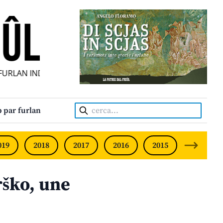
RLAN INDIPENDENT • INDEPENDENT FRIULIAN MONTHLY • N
Cerca:
 par furlan
019
2018
2017
2016
2015
2014
ško, une