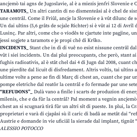
ancjemò tai agns de Jugoslavie, al è a miezis jenfri Slovenie e C
TARAMOTS_
Un altri cantin di no dismenteâsi al è chel de sism
une centrâl. Come il Friûl, ancje la Slovenie e à vût dilunc de s
Un dai ultins (5,6 grâts de scjale Richter) si è vût ai 12 di Avrîl 
Lusinç. Par altri, come che o viodês te cjartute inte pagjine, un
jessi sogjete a taramots e je propi chê di Krško.
INCIDENTS_
Stant che in dì di vuê no esist nissune centrâl dal
vût i siei incidents. Un dai plui preocupants, che però, stant ai 
fughis radioativis, al è stât chel dai 4 di Jugn dal 2008, cuant ch
une pierdite dal licuit di disfredament. Altris voltis, tai ultins a
ultime volte a pene ae fin di Març di chest an, cuant che par un
pompe eletriche dal reatôr la centrâl e fo fermade par une se
“REFUDONS”_
Dulà vano a finîle i scarts de produzion di energ
milenis, che e da fûr la centrâl? Pal moment a vegnin ancjemò
chest an si scugnarà tirâ fûr un altri sît di pueste. In plui, la C
proprietari e varà di cjapâsi sù il caric di badâ ae metât dai “r
Austrie e domande in vie uficiâl la sierade dal implant, tignût 
ALESSIO POTOCCO