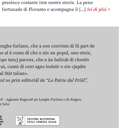
presince costante inte nestre storie. La pene
fortunade di Floramo e acompagne il […]
lei di plui +
lenghe furlane, che a son convints di fâ part de
e al è come dî che o sin un popul, une etnie,
po tancj parons, che a àn balinât di chestis
cui, cumò di cent agns indaûr o sin cjapâts
al Stât talian».
ul so prin editoriâl de “La Patrie dal Friûl”,
LeF - Agjenzie Regjonâl pe Lenghe Furlane e de Regjon
 Julie