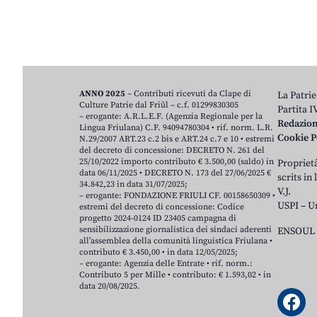
ANNO 2025
– Contributi ricevuti da Clape di
La Patrie
Culture Patrie dal Friûl – c.f. 01299830305
Partita 
– erogante: A.R.L.E.F. (Agenzia Regionale per la
Redazio
Lingua Friulana) C.F. 94094780304 • rif. norm. L.R.
Cookie P
N.29/2007 ART.23 c.2 bis e ART.24 c.7 e 10 • estremi
del decreto di concessione: DECRETO N. 261 del
25/10/2022 importo contributo € 3.500,00 (saldo) in
Proprietâ
data 06/11/2025 • DECRETO N. 173 del 27/06/2025 €
scrits in
34.842,23 in data 31/07/2025;
V.J.
– erogante: FONDAZIONE FRIULI CF. 00158650309 •
USPI – U
estremi del decreto di concessione: Codice
progetto 2024-0124 ID 23405 campagna di
sensibilizzazione giornalistica dei sindaci aderenti
ENSOUL 
all’assemblea della comunità linguistica Friulana •
contributo € 3.450,00 • in data 12/05/2025;
– erogante: Agenzia delle Entrate • rif. norm.:
Contributo 5 per Mille • contributo: € 1.593,02 • in
data 20/08/2025.