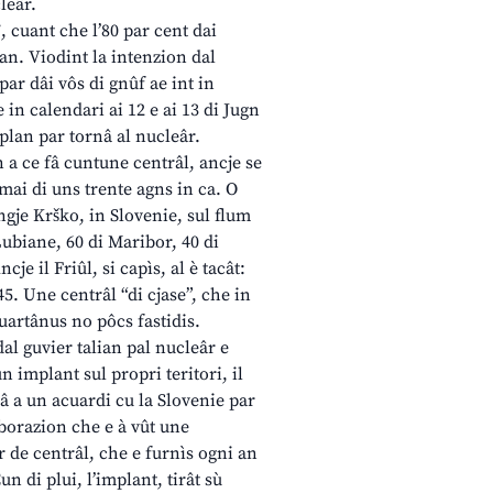
leâr.
, cuant che l’80 par cent dai
ian. Viodint la intenzion dal
 par dâi vôs di gnûf ae int in
in calendari ai 12 e ai 13 di Jugn
plan par tornâ al nucleâr.
n a ce fâ cuntune centrâl, ancje se
romai di uns trente agns in ca. O
ngje Krško, in Slovenie, sul flum
Lubiane, 60 di Maribor, 40 di
je il Friûl, si capìs, al è tacât:
45. Une centrâl “di cjase”, che in
uartânus no pôcs fastidis.
 dal guvier talian pal nucleâr e
un implant sul propri teritori, il
â a un acuardi cu la Slovenie par
aborazion che e à vût une
r de centrâl, che e furnìs ogni an
n di plui, l’implant, tirât sù