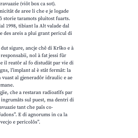
ravuazie (viôt box ca sot).
icitât de aree li che e je logade
ô storie taramots pluitost fuarts.
dal 1998, tibiant la Alt valade dal
e des areis a plui grant pericul di
 dut sigure, ancje chê di Krško e à
responsabii, nol à fat jessi fûr
e il reatôr al fo distudât par vie di
gns, l’implant al è stât fermât: la
 vuast al gjeneradôr idraulic e ae
temane.
jie, che a restaran radioatîfs par
 ingrumâts sul puest, ma dentri di
ravuazie tant che paîs co-
efudons”. E di agnorums in ca la
“vecjo e pericolôs”.