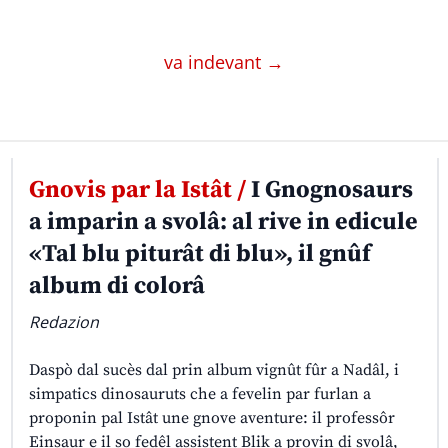
va indevant →
Gnovis par la Istât /
I Gnognosaurs
a imparin a svolâ: al rive in edicule
«Tal blu piturât di blu», il gnûf
album di colorâ
Redazion
Daspò dal sucès dal prin album vignût fûr a Nadâl, i
simpatics dinosauruts che a fevelin par furlan a
proponin pal Istât une gnove aventure: il professôr
Einsaur e il so fedêl assistent Blik a provin di svolâ,