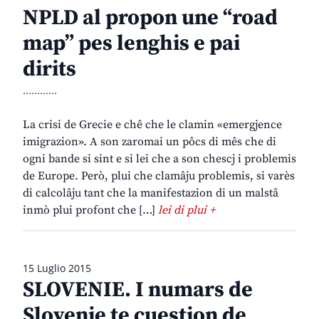
NPLD al propon une “road
map” pes lenghis e pai
dirits
............
La crisi de Grecie e chê che le clamin «emergjence
imigrazion». A son zaromai un pôcs di mês che di
ogni bande si sint e si lei che a son chescj i problemis
de Europe. Però, plui che clamâju problemis, si varès
di calcolâju tant che la manifestazion di un malstâ
inmò plui profont che […]
lei di plui +
15 Luglio 2015
SLOVENIE. I numars de
Slovenie te cuestion de