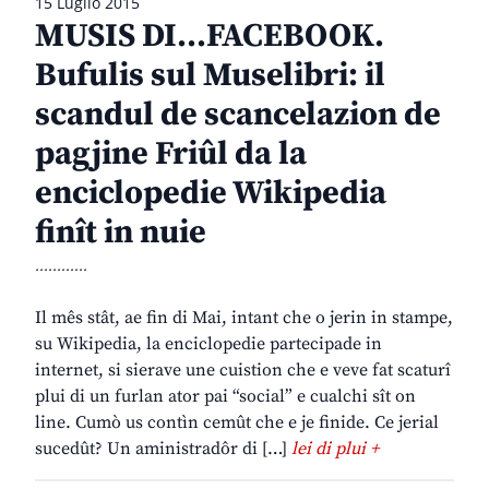
15 Luglio 2015
MUSIS DI…FACEBOOK.
Bufulis sul Muselibri: il
scandul de scancelazion de
pagjine Friûl da la
enciclopedie Wikipedia
finît in nuie
............
Il mês stât, ae fin di Mai, intant che o jerin in stampe,
su Wikipedia, la enciclopedie partecipade in
internet, si sierave une cuistion che e veve fat scaturî
plui di un furlan ator pai “social” e cualchi sît on
line. Cumò us contìn cemût che e je finide. Ce jerial
sucedût? Un aministradôr di […]
lei di plui +