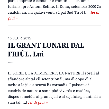
parcè doprâle e cemût che frontin la cuistion i
furlans. pre Antoni Beline, Il Dono, setembar 2000 Za
cualchi an, mi cjatavi venti sù pal Süd Tirol […]
lei di
plui +
15 Luglio 2015
IL GRANT LUNARI DAL
FRIÛL. Lui
............
IL SORELI, LA ATMOSFERE, LA NATURE Il soreli al
sflandore alt tal cîl setentrionâl, ma dì dopo dì al
tache a la jù e a scurtâ lis zornadis. I paisaçs e i
cuadris de nature a son i plui vivarôs e madûrs,
dispès sometûts al grant cjalt e al scjafoiaç; i animâi a
stan tal […]
lei di plui +