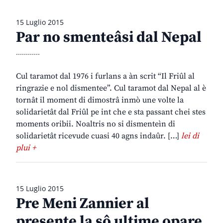
15 Luglio 2015
Par no smenteâsi dal Nepal
............
Cul taramot dal 1976 i furlans a àn scrit “Il Friûl al
ringrazie e nol dismentee”. Cul taramot dal Nepal al è
tornât il moment di dimostrâ inmò une volte la
solidarietât dal Friûl pe int che e sta passant chei stes
moments oribii. Noaltris no si dismenteìn di
solidarietât ricevude cuasi 40 agns indaûr. […]
lei di
plui +
15 Luglio 2015
Pre Meni Zannier al
presente la sô ultime opare