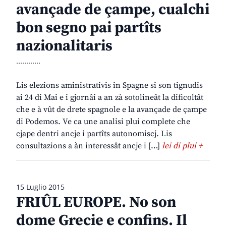
avançade de çampe, cualchi
bon segno pai partîts
nazionalitaris
............
Lis elezions aministrativis in Spagne si son tignudis
ai 24 di Mai e i gjornâi a an zà sotolineât la dificoltât
che e à vût de drete spagnole e la avançade de çampe
di Podemos. Ve ca une analisi plui complete che
cjape dentri ancje i partîts autonomiscj. Lis
consultazions a àn interessât ancje i […]
lei di plui +
15 Luglio 2015
FRIÛL EUROPE. No son
dome Grecie e confins. Il