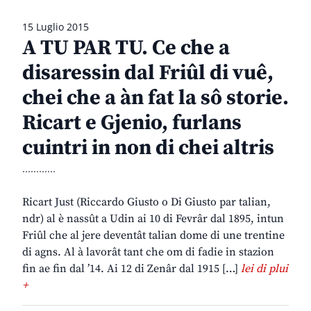
15 Luglio 2015
A TU PAR TU. Ce che a
disaressin dal Friûl di vuê,
chei che a àn fat la sô storie.
Ricart e Gjenio, furlans
cuintri in non di chei altris
............
Ricart Just (Riccardo Giusto o Di Giusto par talian,
ndr) al è nassût a Udin ai 10 di Fevrâr dal 1895, intun
Friûl che al jere deventât talian dome di une trentine
di agns. Al à lavorât tant che om di fadie in stazion
fin ae fin dal ’14. Ai 12 di Zenâr dal 1915 […]
lei di plui
+