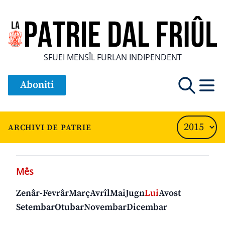
SFUEI MENSÎL FURLAN INDIPENDENT
Aboniti
ARCHIVI DE PATRIE
Mês
Zenâr-Fevrâr
Març
Avrîl
Mai
Jugn
Lui
Avost
Setembar
Otubar
Novembar
Dicembar