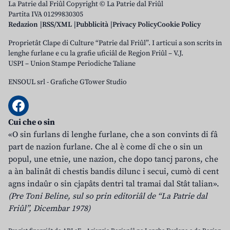
La Patrie dal Friûl Copyright © La Patrie dal Friûl
Partita IVA 01299830305
Redazion
RSS/XML
Pubblicità
Privacy Policy
Cookie Policy
Proprietât Clape di Culture “Patrie dal Friûl”. I articui a son scrits in
lenghe furlane e cu la grafie uficiâl de Regjon Friûl – V.J.
USPI – Union Stampe Periodiche Taliane
ENSOUL srl
-
Grafiche GTower Studio
Cui che o sin
«O sin furlans di lenghe furlane, che a son convints di fâ
part de nazion furlane. Che al è come dî che o sin un
popul, une etnie, une nazion, che dopo tancj parons, che
a àn balinât di chestis bandis dilunc i secui, cumò di cent
agns indaûr o sin cjapâts dentri tal tramai dal Stât talian».
(Pre Toni Beline, sul so prin editoriâl de “La Patrie dal
Friûl”, Dicembar 1978)