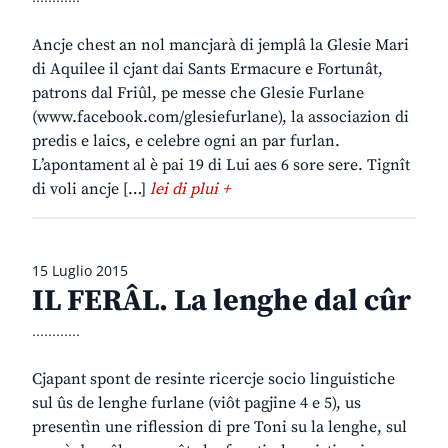
Ancje chest an nol mancjarà di jemplâ la Glesie Mari
di Aquilee il cjant dai Sants Ermacure e Fortunât,
patrons dal Friûl, pe messe che Glesie Furlane
(www.facebook.com/glesiefurlane), la associazion di
predis e laics, e celebre ogni an par furlan.
L’apontament al è pai 19 di Lui aes 6 sore sere. Tignît
di voli ancje […]
lei di plui +
15 Luglio 2015
IL FERÂL. La lenghe dal cûr
............
Cjapant spont de resinte ricercje socio linguistiche
sul ûs de lenghe furlane (viôt pagjine 4 e 5), us
presentìn une riflession di pre Toni su la lenghe, sul