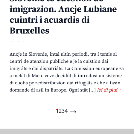
imigrazion. Ancje Lubiane
cuintri i acuardis di
Bruxelles
............
Ancje in Slovenie, intal ultin periodi, tra i temis al
centri de atenzion publiche e je la cuistion dai
imigrâts e dai dispatriâts. La Comission europeane za
a metât di Mai e veve decidût di introdusi un sisteme
di cuotis pe redistribuzion dai rifugjâts e che a fasin
domande di asîl in Europe. Ogni stât […]
lei di plui +
→
1
2
3
4