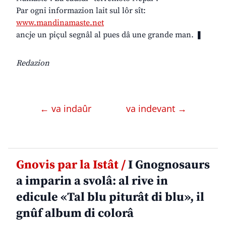
Par ogni informazion lait sul lôr sît:
www.mandinamaste.net
ancje un piçul segnâl al pues dâ une grande man. ❚
Redazion
← va indaûr
va indevant →
Gnovis par la Istât /
I Gnognosaurs
a imparin a svolâ: al rive in
edicule «Tal blu piturât di blu», il
gnûf album di colorâ