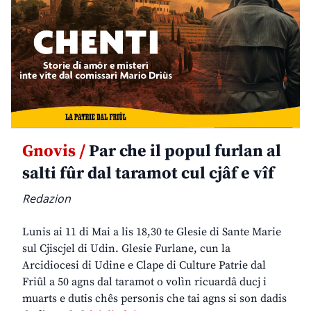
Gnovis /
Par che il popul furlan al
salti fûr dal taramot cul cjâf e vîf
Redazion
Lunis ai 11 di Mai a lis 18,30 te Glesie di Sante Marie
sul Cjiscjel di Udin. Glesie Furlane, cun la
Arcidiocesi di Udine e Clape di Culture Patrie dal
Friûl a 50 agns dal taramot o volìn ricuardâ ducj i
muarts e dutis chês personis che tai agns si son dadis