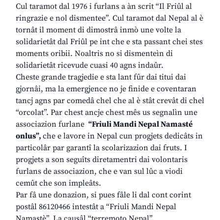
Cul taramot dal 1976 i furlans a àn scrit “Il Friûl al
ringrazie e nol dismentee”. Cul taramot dal Nepal al è
tornât il moment di dimostrâ inmò une volte la
solidarietât dal Friûl pe int che e sta passant chei stes
moments oribii. Noaltris no si dismenteìn di
solidarietât ricevude cuasi 40 agns indaûr.
Cheste grande tragjedie e sta lant fûr dai titui dai
gjornâi, ma la emergjence no je finide e coventaran
tancj agns par comedâ chel che al è stât crevât di chel
“orcolat”. Par chest ancje chest mês us segnalìn une
associazion furlane
“Friuli Mandi Nepal Namasté
onlus”,
che e lavore in Nepal cun progjets dedicâts in
particolâr par garantî la scolarizazion dai fruts. I
progjets a son seguîts diretamentri dai volontaris
furlans de associazion, che e van sul lûc a viodi
cemût che son impleâts.
Par fâ une donazion, si pues fâle li dal cont corint
postâl 86120466 intestât a “Friuli Mandi Nepal
Namastè”. La causâl “terremoto Nepal”.