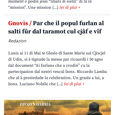
moment o podin jessi “libars di sielzi” di lâ in
“mission”. Une mission […]
lei di plui +
Gnovis /
Par che il popul furlan al
salti fûr dal taramot cul cjâf e vîf
Redazion
Lunis ai 11 di Mai te Glesie di Sante Marie sul Cjiscjel
di Udin, si è tignude la messe par ricuardâ i 50 agns
dal document “Ai furlans che a crodin” cu la
partecipazion dal nestri vescul bons. Riccardo Lamba
che al à presiedude la celebrazion. Un grazie a lui, a
bons. Luciano Nobile che […]
lei di plui +