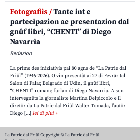
Fotografiis /
Tante int e
partecipazion ae presentazion dal
gnûf libri, “CHENTI” di Diego
Navarria
Redazion
La prime des iniziativis pai 80 agns de “La Patrie dal
Friûl” (1946-2026). O vin presentât ai 27 di Fevrâr tal
Salon di Palaç Belgrado di Udin, il gnûf libri,
“CHENTI” romanç furlan di Diego Navarria. A son
intervegnûts la gjornaliste Martina Delpiccolo e il
diretôr da La Patrie dal Friûl Walter Tomada, l’autôr
Diego […]
lei di plui +
La Patrie dal Friûl Copyright © La Patrie dal Friûl