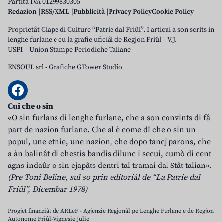
Partita IVA 01299830305
Redazion
RSS/XML
Pubblicità
Privacy Policy
Cookie Policy
Proprietât Clape di Culture “Patrie dal Friûl”. I articui a son scrits in
lenghe furlane e cu la grafie uficiâl de Regjon Friûl – V.J.
USPI – Union Stampe Periodiche Taliane
ENSOUL srl
-
Grafiche GTower Studio
Cui che o sin
«O sin furlans di lenghe furlane, che a son convints di fâ
part de nazion furlane. Che al è come dî che o sin un
popul, une etnie, une nazion, che dopo tancj parons, che
a àn balinât di chestis bandis dilunc i secui, cumò di cent
agns indaûr o sin cjapâts dentri tal tramai dal Stât talian».
(Pre Toni Beline, sul so prin editoriâl de “La Patrie dal
Friûl”, Dicembar 1978)
Progjet finanziât de ARLeF - Agjenzie Regjonâl pe Lenghe Furlane e de Regjon
Autonome Friûl-Vignesie Julie