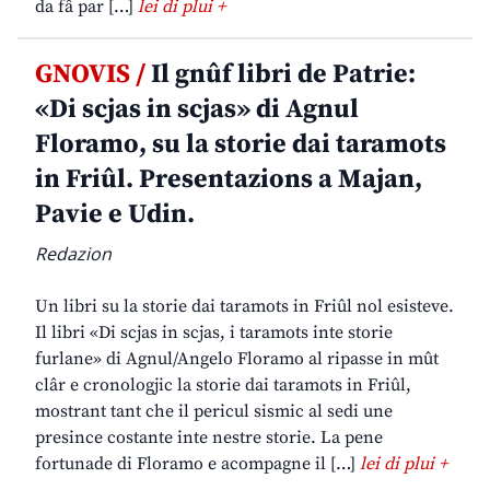
da fâ par […]
lei di plui +
GNOVIS /
Il gnûf libri de Patrie:
«Di scjas in scjas» di Agnul
Floramo, su la storie dai taramots
in Friûl. Presentazions a Majan,
Pavie e Udin.
Redazion
Un libri su la storie dai taramots in Friûl nol esisteve.
Il libri «Di scjas in scjas, i taramots inte storie
furlane» di Agnul/Angelo Floramo al ripasse in mût
clâr e cronologjic la storie dai taramots in Friûl,
mostrant tant che il pericul sismic al sedi une
presince costante inte nestre storie. La pene
fortunade di Floramo e acompagne il […]
lei di plui +