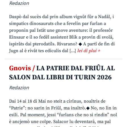
Redazion
Daspò dal sucès dal prin album vignût fûr a Nadâl, i
simpatics dinosauruts che a fevelin par furlan a
proponin pal Istât une gnove aventure: il professôr
Einsaur e il so fedêl assistent Blik a provin di svolâ,
ispirâts dai pterodatils. Rivarano? ◆ A partî de fin di
Jugn al è rivât tes ediculis dal […]
lei di plui +
Gnovis /
LA PATRIE DAL FRIÛL AL
SALON DAL LIBRI DI TURIN 2026
Redazion
Dai 14 ai 18 di Mai no steit a cirînus, noaltris de
“Patrie”: no sarin in Friûl, ma inaltrò.◆ No, no lìn in
esili. Pal moment, jessi “furlans che no si rindin” nol
è ancjemò une colpe. Salacor lu deventarà, ma pal