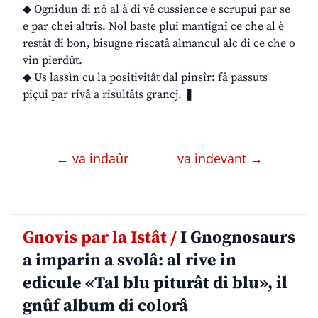
◆ Ognidun di nô al à di vê cussience e scrupui par se
e par chei altris. Nol baste plui mantignî ce che al è
restât di bon, bisugne riscatâ almancul alc di ce che o
vin pierdût.
◆ Us lassìn cu la positivitât dal pinsîr: fâ passuts
piçui par rivâ a risultâts grancj. ❚
← va indaûr
va indevant →
Gnovis par la Istât /
I Gnognosaurs
a imparin a svolâ: al rive in
edicule «Tal blu piturât di blu», il
gnûf album di colorâ