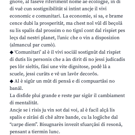
gnove, al faseve riferiment nome ae ecologjie, in dì
di vuê cun sostignibilitât si intint ancje il vivi
economic e comunitari. La economie, si sa, e brame
cence dubi la prosperitât, ma chest nol vûl dî beçolâ
su lis spalis dal prossim o no tignî cont dal rispiet pes
leçs dal nestri planet, l’unic che o vin a disposizion
(almancul par cumò).
◆ ‘Comunitari’ al è il vivi sociâl sostignût dal rispiet
di dutis lis personis che a àn dirit di no jessi judicadis
pes lôr sieltis, fâsi une vite dignitose, podê lâ a
scuele, jessi curâts e vê un lavôr decorôs.
◆ Al è sigûr un mût di pensâ e di compuartâsi no
banâl.
La disfide plui grande e reste par sigûr il cambiament
di mentalitât.
Ancje se i risis ju vin sot dai voi, al è facil alçâ lis
spalis e zirâsi di chê altre bande, cu la logjiche dal
“carpe diem”. Bisugnarès invezit sfuarçâsi di resonâ,
pensant a tiermin lunc.