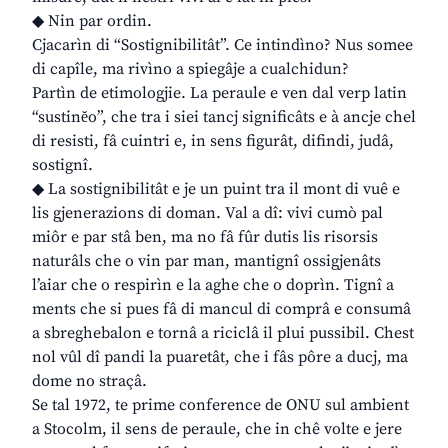
◆ Nin par ordin.
Cjacarìn di “Sostignibilitât”. Ce intindìno? Nus somee
di capîle, ma rivìno a spiegâje a cualchidun?
Partìn de etimologjie. La peraule e ven dal verp latin
“sustinĕo”, che tra i siei tancj significâts e à ancje chel
di resisti, fâ cuintri e, in sens figurât, difindi, judâ,
sostignî.
◆ La sostignibilitât e je un puint tra il mont di vuê e
lis gjenerazions di doman. Val a dî: vivi cumò pal
miôr e par stâ ben, ma no fâ fûr dutis lis risorsis
naturâls che o vin par man, mantignî ossigjenâts
l’aiar che o respirìn e la aghe che o doprìn. Tignî a
ments che si pues fâ di mancul di comprâ e consumâ
a sbreghebalon e tornâ a riciclâ il plui pussibil. Chest
nol vûl dî pandi la puaretât, che i fâs pôre a ducj, ma
dome no straçâ.
Se tal 1972, te prime conference de ONU sul ambient
a Stocolm, il sens de peraule, che in chê volte e jere