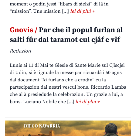
moment o podin jessi “libars di sielzi” di lâ in
“mission”. Une mission […]
lei di plui +
Gnovis /
Par che il popul furlan al
salti fûr dal taramot cul cjâf e vîf
Redazion
Lunis ai 11 di Mai te Glesie di Sante Marie sul Cjiscjel
di Udin, si è tignude la messe par ricuardâ i 50 agns
dal document “Ai furlans che a crodin” cu la
partecipazion dal nestri vescul bons. Riccardo Lamba
che al à presiedude la celebrazion. Un grazie a lui, a
bons. Luciano Nobile che […]
lei di plui +