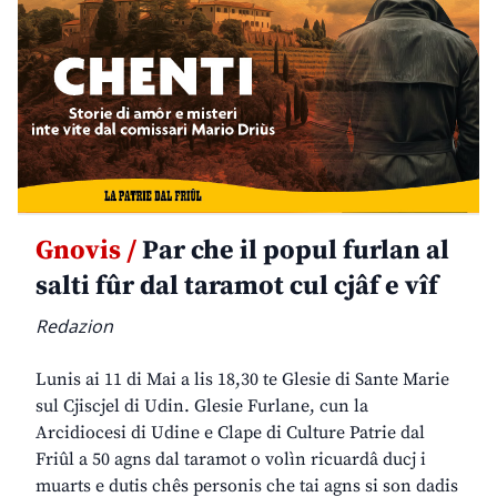
Gnovis /
Par che il popul furlan al
salti fûr dal taramot cul cjâf e vîf
Redazion
Lunis ai 11 di Mai a lis 18,30 te Glesie di Sante Marie
sul Cjiscjel di Udin. Glesie Furlane, cun la
Arcidiocesi di Udine e Clape di Culture Patrie dal
Friûl a 50 agns dal taramot o volìn ricuardâ ducj i
muarts e dutis chês personis che tai agns si son dadis