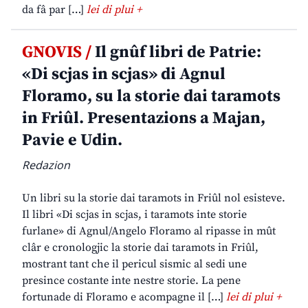
da fâ par […]
lei di plui +
GNOVIS /
Il gnûf libri de Patrie:
«Di scjas in scjas» di Agnul
Floramo, su la storie dai taramots
in Friûl. Presentazions a Majan,
Pavie e Udin.
Redazion
Un libri su la storie dai taramots in Friûl nol esisteve.
Il libri «Di scjas in scjas, i taramots inte storie
furlane» di Agnul/Angelo Floramo al ripasse in mût
clâr e cronologjic la storie dai taramots in Friûl,
mostrant tant che il pericul sismic al sedi une
presince costante inte nestre storie. La pene
fortunade di Floramo e acompagne il […]
lei di plui +