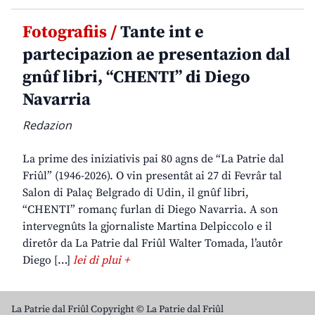
Fotografiis /
Tante int e
partecipazion ae presentazion dal
gnûf libri, “CHENTI” di Diego
Navarria
Redazion
La prime des iniziativis pai 80 agns de “La Patrie dal
Friûl” (1946-2026). O vin presentât ai 27 di Fevrâr tal
Salon di Palaç Belgrado di Udin, il gnûf libri,
“CHENTI” romanç furlan di Diego Navarria. A son
intervegnûts la gjornaliste Martina Delpiccolo e il
diretôr da La Patrie dal Friûl Walter Tomada, l’autôr
Diego […]
lei di plui +
La Patrie dal Friûl Copyright © La Patrie dal Friûl