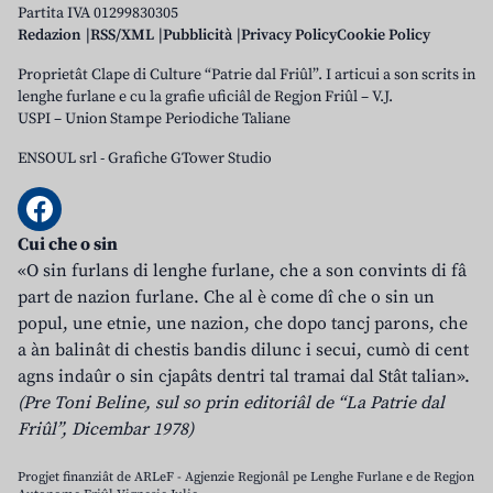
Partita IVA 01299830305
Redazion
RSS/XML
Pubblicità
Privacy Policy
Cookie Policy
Proprietât Clape di Culture “Patrie dal Friûl”. I articui a son scrits in
lenghe furlane e cu la grafie uficiâl de Regjon Friûl – V.J.
USPI – Union Stampe Periodiche Taliane
ENSOUL srl
-
Grafiche GTower Studio
Cui che o sin
«O sin furlans di lenghe furlane, che a son convints di fâ
part de nazion furlane. Che al è come dî che o sin un
popul, une etnie, une nazion, che dopo tancj parons, che
a àn balinât di chestis bandis dilunc i secui, cumò di cent
agns indaûr o sin cjapâts dentri tal tramai dal Stât talian».
(Pre Toni Beline, sul so prin editoriâl de “La Patrie dal
Friûl”, Dicembar 1978)
Progjet finanziât de ARLeF - Agjenzie Regjonâl pe Lenghe Furlane e de Regjon