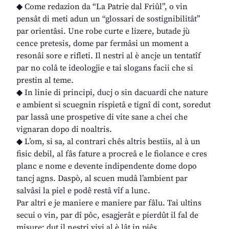
◆ Come redazion da “La Patrie dal Friûl”, o vin
pensât di meti adun un “glossari de sostignibilitât”
par orientâsi. Une robe curte e lizere, butade jù
cence pretesis, dome par fermâsi un moment a
resonâi sore e rifleti. Il nestri al è ancje un tentatîf
par no colâ te ideologjie e tai slogans facii che si
prestin al teme.
◆ In linie di principi, ducj o sin dacuardi che nature
e ambient si scuegnin rispietâ e tignî di cont, soredut
par lassâ une prospetive di vite sane a chei che
vignaran dopo di noaltris.
◆ L’om, si sa, al contrari chês altris bestiis, al à un
fisic debil, al fâs fature a procreâ e le fiolance e cres
planc e nome e devente indipendente dome dopo
tancj agns. Daspò, al scuen mudâ l’ambient par
salvâsi la piel e podê restâ vîf a lunc.
Par altri e je maniere e maniere par fâlu. Tai ultins
secui o vin, par dî pôc, esagjerât e pierdût il fal de
misure; dut il nestri vivi al è lât in piês.