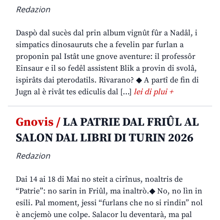
Redazion
Daspò dal sucès dal prin album vignût fûr a Nadâl, i
simpatics dinosauruts che a fevelin par furlan a
proponin pal Istât une gnove aventure: il professôr
Einsaur e il so fedêl assistent Blik a provin di svolâ,
ispirâts dai pterodatils. Rivarano? ◆ A partî de fin di
Jugn al è rivât tes ediculis dal […]
lei di plui +
Gnovis /
LA PATRIE DAL FRIÛL AL
SALON DAL LIBRI DI TURIN 2026
Redazion
Dai 14 ai 18 di Mai no steit a cirînus, noaltris de
“Patrie”: no sarin in Friûl, ma inaltrò.◆ No, no lìn in
esili. Pal moment, jessi “furlans che no si rindin” nol
è ancjemò une colpe. Salacor lu deventarà, ma pal