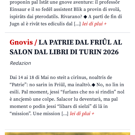
proponin pal Istât une gnove aventure: il professôr
Einsaur e il so fedêl assistent Blik a provin di svolâ,
ispirâts dai pterodatils. Rivarano? ◆ A partî de fin di
Jugn al è rivât tes ediculis dal […]
lei di plui +
Gnovis /
LA PATRIE DAL FRIÛL AL
SALON DAL LIBRI DI TURIN 2026
Redazion
Dai 14 ai 18 di Mai no steit a cirînus, noaltris de
“Patrie”: no sarin in Friûl, ma inaltrò.◆ No, no lìn in
esili. Pal moment, jessi “furlans che no si rindin” nol
è ancjemò une colpe. Salacor lu deventarà, ma pal
moment o podin jessi “libars di sielzi” di lâ in
“mission”. Une mission […]
lei di plui +