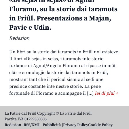
Floramo, su la storie dai taramots
in Friûl. Presentazions a Majan,
Pavie e Udin.
Redazion
Un libri su la storie dai taramots in Friûl nol esisteve.
Il libri «Di scjas in scjas, i taramots inte storie
furlane» di Agnul/Angelo Floramo al ripasse in mût
clâr e cronologjic la storie dai taramots in Friûl,
mostrant tant che il pericul sismic al sedi une
presince costante inte nestre storie. La pene
fortunade di Floramo e acompagne il […]
lei di plui +
La Patrie dal Friûl Copyright © La Patrie dal Friûl
Partita IVA 01299830305
Redazion
RSS/XML
Pubblicità
Privacy Policy
Cookie Policy