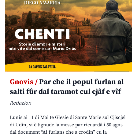
Gnovis /
Par che il popul furlan al
salti fûr dal taramot cul cjâf e vîf
Redazion
Lunis ai 11 di Mai te Glesie di Sante Marie sul Cjiscjel
di Udin, si è tignude la messe par ricuardâ i 50 agns
dal document “Ai furlans che a crodin” cu la