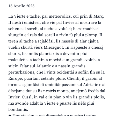
15 Aprile 2025
La Vierte e tache, pai meteorolics, cul prin di Març.
Il nestri emisferi, che vie pal Invier al mostrave la
schene al soreli, al tache a voltâsi; lis zornadis si
slungjin e i rais dal soreli a rivin jù plui a plomp. Il
teren al tache a scjaldâsi, lis massis di aiar cjalt a
vuelin sburtâ viers Miezegnot. In rispueste a chescj
sburts, lis ondis planetariis a deventin plui
malcuietis, a tachin a movisi cun grandis voltis, a
sticin l’aiar sul Atlantic e a nassin grandis
perturbazions, che i vints ocidentâi a soflin fin su la
Europe, puartant cetante ploie. Chenti, il garbin al
torne a sglonfâsi di umiditât passant sul Adriatic e al
discjame dut su lis nestris monts, ancjemò fredis dal
Invier. Cussì, in val e in plan o vin lis grandis ploiis,
ma avonde adalt la Vierte e puarte lis nêfs plui
bondantis.
◆ Une stagjon cussì dinamiche e mostre i prins