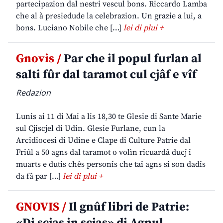
partecipazion dal nestri vescul bons. Riccardo Lamba
che al à presiedude la celebrazion. Un grazie a lui, a
bons. Luciano Nobile che […]
lei di plui +
Gnovis /
Par che il popul furlan al
salti fûr dal taramot cul cjâf e vîf
Redazion
Lunis ai 11 di Mai a lis 18,30 te Glesie di Sante Marie
sul Cjiscjel di Udin. Glesie Furlane, cun la
Arcidiocesi di Udine e Clape di Culture Patrie dal
Friûl a 50 agns dal taramot o volìn ricuardâ ducj i
muarts e dutis chês personis che tai agns si son dadis
da fâ par […]
lei di plui +
GNOVIS /
Il gnûf libri de Patrie:
«Di scjas in scjas» di Agnul