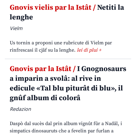
Gnovis vielis par la Istât /
Netiti la
lenghe
Vielm
Us tornin a proponi une rubricute di Vielm par
rinfrescasi il cjâf su la lenghe.
lei di plui +
Gnovis par la Istât /
I Gnognosaurs
a imparin a svolâ: al rive in
edicule «Tal blu piturât di blu», il
gnûf album di colorâ
Redazion
Daspò dal sucès dal prin album vignût fûr a Nadâl, i
simpatics dinosauruts che a fevelin par furlan a