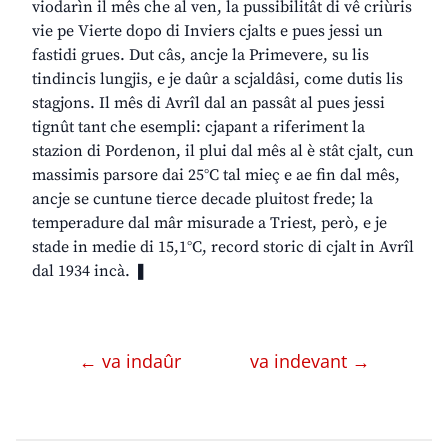
viodarìn il mês che al ven, la pussibilitât di vê criùris
vie pe Vierte dopo di Inviers cjalts e pues jessi un
fastidi grues. Dut câs, ancje la Primevere, su lis
tindincis lungjis, e je daûr a scjaldâsi, come dutis lis
stagjons. Il mês di Avrîl dal an passât al pues jessi
tignût tant che esempli: cjapant a riferiment la
stazion di Pordenon, il plui dal mês al è stât cjalt, cun
massimis parsore dai 25°C tal mieç e ae fin dal mês,
ancje se cuntune tierce decade pluitost frede; la
temperadure dal mâr misurade a Triest, però, e je
stade in medie di 15,1°C, record storic di cjalt in Avrîl
dal 1934 incà. ❚
← va indaûr
va indevant →