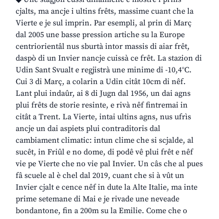
cjalts, ma ancje i ultins frêts, massime cuant che la
Vierte e je sul imprin. Par esempli, al prin di Març
dal 2005 une basse pression artiche su la Europe
centriorientâl nus sburtà intor massis di aiar frêt,
daspò di un Invier nancje cuissà ce frêt. La stazion di
Udin Sant Svualt e regjistrà une minime di -10,4°C.
Cui 3 di Març, a colarin a Udin citât 10cm di nêf.
Lant plui indaûr, ai 8 di Jugn dal 1956, un dai agns
plui frêts de storie resinte, e rivà nêf fintremai in
citât a Trent. La Vierte, intai ultins agns, nus ufrìs
ancje un dai aspiets plui contraditoris dal
cambiament climatic: intun clime che si scjalde, al
sucêt, in Friûl e no dome, di podê vê plui frêt e nêf
vie pe Vierte che no vie pal Invier. Un câs che al pues
fâ scuele al è chel dal 2019, cuant che si à vût un
Invier cjalt e cence nêf in dute la Alte Italie, ma inte
prime setemane di Mai e je rivade une neveade
bondantone, fin a 200m su la Emilie. Come che o