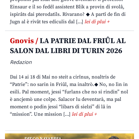
Einsaur e il so fedêl assistent Blik a provin di svolâ,
ispirâts dai pterodatils. Rivarano? ◆ A partî de fin di
Jugn al è rivât tes ediculis dal […]
lei di plui +
Gnovis /
LA PATRIE DAL FRIÛL AL
SALON DAL LIBRI DI TURIN 2026
Redazion
Dai 14 ai 18 di Mai no steit a cirînus, noaltris de
“Patrie”: no sarin in Friûl, ma inaltrò.◆ No, no lìn in
esili. Pal moment, jessi “furlans che no si rindin” nol
è ancjemò une colpe. Salacor lu deventarà, ma pal
moment o podin jessi “libars di sielzi” di lâ in
“mission”. Une mission […]
lei di plui +