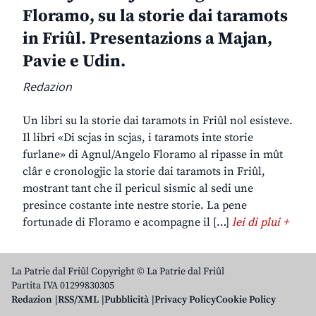
Floramo, su la storie dai taramots
in Friûl. Presentazions a Majan,
Pavie e Udin.
Redazion
Un libri su la storie dai taramots in Friûl nol esisteve.
Il libri «Di scjas in scjas, i taramots inte storie
furlane» di Agnul/Angelo Floramo al ripasse in mût
clâr e cronologjic la storie dai taramots in Friûl,
mostrant tant che il pericul sismic al sedi une
presince costante inte nestre storie. La pene
fortunade di Floramo e acompagne il […]
lei di plui +
La Patrie dal Friûl Copyright © La Patrie dal Friûl
Partita IVA 01299830305
Redazion
RSS/XML
Pubblicità
Privacy Policy
Cookie Policy