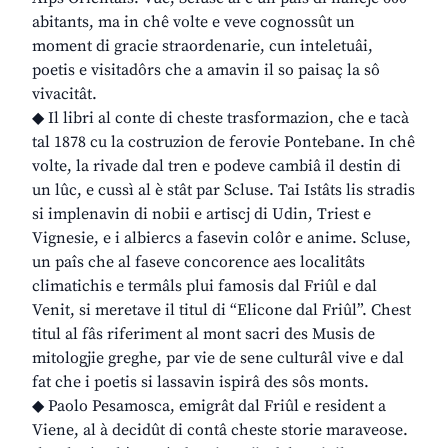
abitants, ma in chê volte e veve cognossût un
moment di gracie straordenarie, cun inteletuâi,
poetis e visitadôrs che a amavin il so paisaç la sô
vivacitât.
◆ Il libri al conte di cheste trasformazion, che e tacà
tal 1878 cu la costruzion de ferovie Pontebane. In chê
volte, la rivade dal tren e podeve cambiâ il destin di
un lûc, e cussì al è stât par Scluse. Tai Istâts lis stradis
si implenavin di nobii e artiscj di Udin, Triest e
Vignesie, e i albiercs a fasevin colôr e anime. Scluse,
un paîs che al faseve concorence aes localitâts
climatichis e termâls plui famosis dal Friûl e dal
Venit, si meretave il titul di “Elicone dal Friûl”. Chest
titul al fâs riferiment al mont sacri des Musis de
mitologjie greghe, par vie de sene culturâl vive e dal
fat che i poetis si lassavin ispirâ des sôs monts.
◆ Paolo Pesamosca, emigrât dal Friûl e resident a
Viene, al à decidût di contâ cheste storie maraveose.