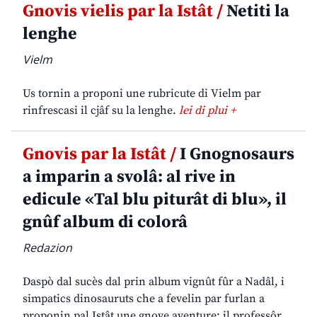
Gnovis vielis par la Istât /
Netiti la
lenghe
Vielm
Us tornin a proponi une rubricute di Vielm par
rinfrescasi il cjâf su la lenghe.
lei di plui +
Gnovis par la Istât /
I Gnognosaurs
a imparin a svolâ: al rive in
edicule «Tal blu piturât di blu», il
gnûf album di colorâ
Redazion
Daspò dal sucès dal prin album vignût fûr a Nadâl, i
simpatics dinosauruts che a fevelin par furlan a
proponin pal Istât une gnove aventure: il professôr