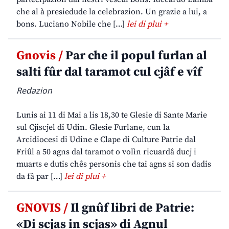
che al à presiedude la celebrazion. Un grazie a lui, a
bons. Luciano Nobile che […]
lei di plui +
Gnovis /
Par che il popul furlan al
salti fûr dal taramot cul cjâf e vîf
Redazion
Lunis ai 11 di Mai a lis 18,30 te Glesie di Sante Marie
sul Cjiscjel di Udin. Glesie Furlane, cun la
Arcidiocesi di Udine e Clape di Culture Patrie dal
Friûl a 50 agns dal taramot o volìn ricuardâ ducj i
muarts e dutis chês personis che tai agns si son dadis
da fâ par […]
lei di plui +
GNOVIS /
Il gnûf libri de Patrie:
«Di scjas in scjas» di Agnul