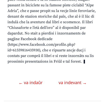
passant in biciclete su la famose piste ciclabil “Alpe
Adria”, che e passe propit su la vecje linie feroviarie,
denant de stazion storiche dal paîs, che al è il lûc di
indulà che la aventure dal libri e scomence. Il libri
“Chiusaforte e l’età dell’oro” al è disponibil par
dapardut. No stait a pierdisi i inzornaments de
pagjine Facebook dedicade
(https://www.facebook.com/profile.php?
id=61559816435930), che e ripuarte ancje ducj i
contats par comprâ il libri e si reste inzornâts su lis
prossimis presentazions in Friûl e tal forest. ❚
← va indaûr
va indevant →