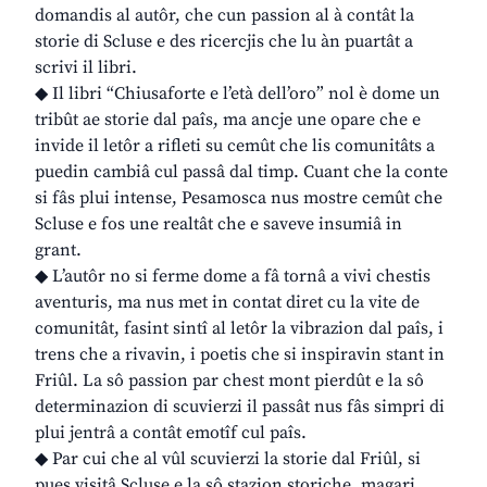
domandis al autôr, che cun passion al à contât la
storie di Scluse e des ricercjis che lu àn puartât a
scrivi il libri.
◆ Il libri “Chiusaforte e l’età dell’oro” nol è dome un
tribût ae storie dal paîs, ma ancje une opare che e
invide il letôr a rifleti su cemût che lis comunitâts a
puedin cambiâ cul passâ dal timp. Cuant che la conte
si fâs plui intense, Pesamosca nus mostre cemût che
Scluse e fos une realtât che e saveve insumiâ in
grant.
◆ L’autôr no si ferme dome a fâ tornâ a vivi chestis
aventuris, ma nus met in contat diret cu la vite de
comunitât, fasint sintî al letôr la vibrazion dal paîs, i
trens che a rivavin, i poetis che si inspiravin stant in
Friûl. La sô passion par chest mont pierdût e la sô
determinazion di scuvierzi il passât nus fâs simpri di
plui jentrâ a contât emotîf cul paîs.
◆ Par cui che al vûl scuvierzi la storie dal Friûl, si
pues visitâ Scluse e la sô stazion storiche, magari