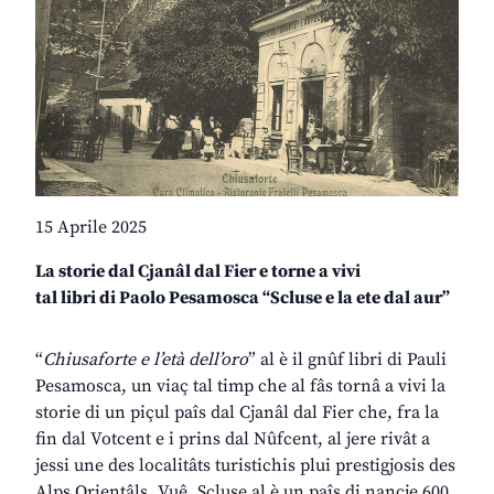
15 Aprile 2025
La storie dal Cjanâl dal Fier e torne a vivi
tal libri di Paolo Pesamosca “Scluse e la ete dal aur”
“
Chiusaforte e l’età dell’oro
” al è il gnûf libri di Pauli
Pesamosca, un viaç tal timp che al fâs tornâ a vivi la
storie di un piçul paîs dal Cjanâl dal Fier che, fra la
fin dal Votcent e i prins dal Nûfcent, al jere rivât a
jessi une des localitâts turistichis plui prestigjosis des
Alps Orientâls. Vuê, Scluse al è un paîs di nancje 600