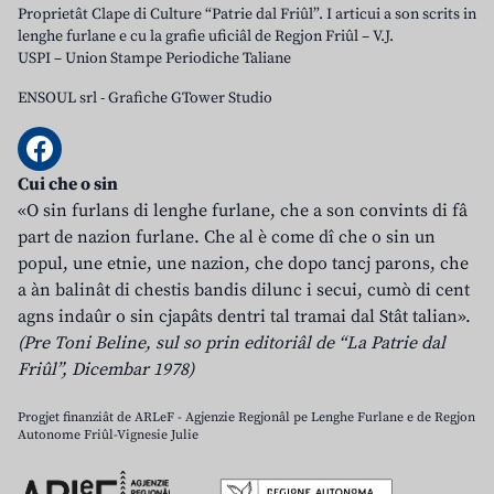
Proprietât Clape di Culture “Patrie dal Friûl”. I articui a son scrits in
lenghe furlane e cu la grafie uficiâl de Regjon Friûl – V.J.
USPI – Union Stampe Periodiche Taliane
ENSOUL srl
-
Grafiche GTower Studio
Cui che o sin
«O sin furlans di lenghe furlane, che a son convints di fâ
part de nazion furlane. Che al è come dî che o sin un
popul, une etnie, une nazion, che dopo tancj parons, che
a àn balinât di chestis bandis dilunc i secui, cumò di cent
agns indaûr o sin cjapâts dentri tal tramai dal Stât talian».
(Pre Toni Beline, sul so prin editoriâl de “La Patrie dal
Friûl”, Dicembar 1978)
Progjet finanziât de ARLeF - Agjenzie Regjonâl pe Lenghe Furlane e de Regjon
Autonome Friûl-Vignesie Julie