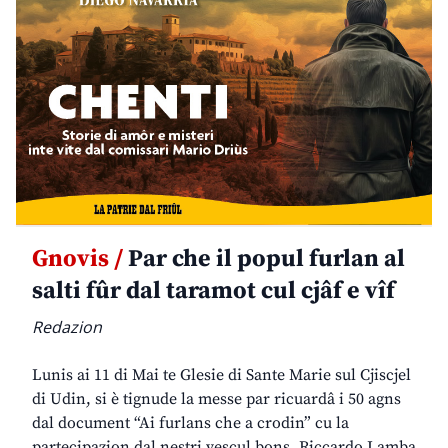
Gnovis /
Par che il popul furlan al
salti fûr dal taramot cul cjâf e vîf
Redazion
Lunis ai 11 di Mai te Glesie di Sante Marie sul Cjiscjel
di Udin, si è tignude la messe par ricuardâ i 50 agns
dal document “Ai furlans che a crodin” cu la
partecipazion dal nestri vescul bons. Riccardo Lamba