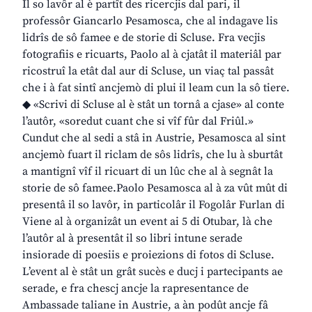
Il so lavôr al è partît des ricercjis dal pari, il
professôr Giancarlo Pesamosca, che al indagave lis
lidrîs de sô famee e de storie di Scluse. Fra vecjis
fotografiis e ricuarts, Paolo al à cjatât il materiâl par
ricostruî la etât dal aur di Scluse, un viaç tal passât
che i à fat sintî ancjemò di plui il leam cun la sô tiere.
◆ «Scrivi di Scluse al è stât un tornâ a cjase» al conte
l’autôr, «soredut cuant che si vîf fûr dal Friûl.»
Cundut che al sedi a stâ in Austrie, Pesamosca al sint
ancjemò fuart il riclam de sôs lidrîs, che lu à sburtât
a mantignî vîf il ricuart di un lûc che al à segnât la
storie de sô famee.Paolo Pesamosca al à za vût mût di
presentâ il so lavôr, in particolâr il Fogolâr Furlan di
Viene al à organizât un event ai 5 di Otubar, là che
l’autôr al à presentât il so libri intune serade
insiorade di poesiis e proiezions di fotos di Scluse.
L’event al è stât un grât sucès e ducj i partecipants ae
serade, e fra chescj ancje la rapresentance de
Ambassade taliane in Austrie, a àn podût ancje fâ