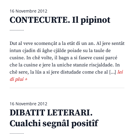
16 Novembre 2012
CONTECURTE. Il pipinot
............
Dut al veve scomençât a la etât di un an. Al jere sentât
intun cjadin di âghe cjâlde poiade su la taule de
cusine. In chê volte, il bagn a si faseve cussí parcé
che la cusine e jere la uniche stanzie riscjaldade. In
chê sere, la lûs a si jere distudade come che al […]
lei
di plui +
16 Novembre 2012
DIBATIT LETERARI.
Cualchi segnâl positîf
............