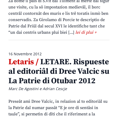
Za dome il paîs di S.Vît dal Tiliment al merte dal sigûr
une visite, cu la sô impostazion medievâl, il borc
centrâl contornât des muris e lis trê toratis inmò ben
conservadis. Za Girolamo di Porcie te descriptio de
Patrie dal Friûl dal secul XVI le identifiche tant che
“un dai centris urbans plui biei […]
lei di plui +
16 Novembre 2012
Letaris /
LETARE. Rispueste
al editoriâl di Dree Valcic su
La Patrie di Otubar 2012
Marc De Agostini e Adrian Cescje
Preseât amì Dree Valcic, in relazion al to editoriâl su
la Patrie dal numar passât “E je ore di sentâsi in
taule”, si permetìn di dîti che il riferiment a la