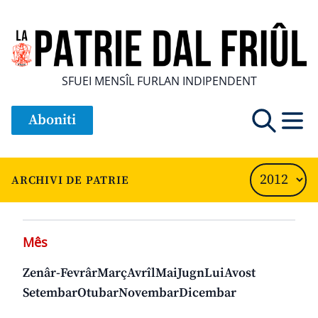
SFUEI MENSÎL FURLAN INDIPENDENT
Aboniti
ARCHIVI DE PATRIE
Mês
Zenâr-Fevrâr
Març
Avrîl
Mai
Jugn
Lui
Avost
Setembar
Otubar
Novembar
Dicembar