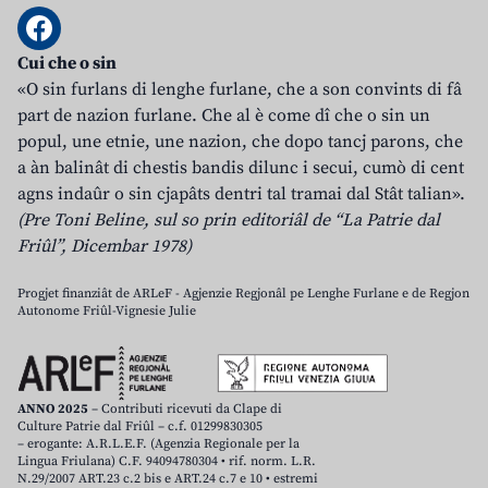
Cui che o sin
«O sin furlans di lenghe furlane, che a son convints di fâ
part de nazion furlane. Che al è come dî che o sin un
popul, une etnie, une nazion, che dopo tancj parons, che
a àn balinât di chestis bandis dilunc i secui, cumò di cent
agns indaûr o sin cjapâts dentri tal tramai dal Stât talian».
(Pre Toni Beline, sul so prin editoriâl de “La Patrie dal
Friûl”, Dicembar 1978)
Progjet finanziât de ARLeF - Agjenzie Regjonâl pe Lenghe Furlane e de Regjon
Autonome Friûl-Vignesie Julie
ANNO 2025
– Contributi ricevuti da Clape di
Culture Patrie dal Friûl – c.f. 01299830305
– erogante: A.R.L.E.F. (Agenzia Regionale per la
Lingua Friulana) C.F. 94094780304 • rif. norm. L.R.
N.29/2007 ART.23 c.2 bis e ART.24 c.7 e 10 • estremi