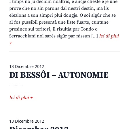
I timps no ju decidìn noaltris, e ancje cheste e je une
prove che no sin parons dal nestri destin, ma lis
elezions a son simpri plui dongje. O soi sigûr che se
al fos pussibil presentâ une liste fuarte, cuntune
presince sul teritori, il risultât par Tondo o
Serracchiani nol sarès sigûr par nissun […]
lei di plui
+
13 Dicembre 2012
DI BESSÔI – AUTONOMIE
............
lei di plui +
13 Dicembre 2012