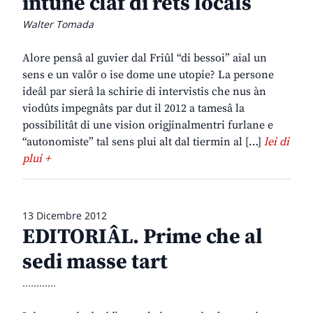
intune clâf di rêts locâls
Walter Tomada
Alore pensâ al guvier dal Friûl “di bessoi” aial un
sens e un valôr o ise dome une utopie? La persone
ideâl par sierâ la schirie di intervistis che nus àn
viodûts impegnâts par dut il 2012 a tamesâ la
possibilitât di une vision origjinalmentri furlane e
“autonomiste” tal sens plui alt dal tiermin al […]
lei di
plui +
13 Dicembre 2012
EDITORIÂL. Prime che al
sedi masse tart
............