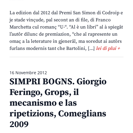
La edizion dal 2012 dal Premi San Simon di Codroip e
je stade vinçude, pal secont an di file, di Franco
Marchetta cul romanç “U-“. “Al è un libri” al à spiegât
l’autôr dilunc de premiazion, “che al rapresente un
omaç a la leterature in gjenerâl, ma soredut ai autôrs
furlans modernis tant che Bartolini, […]
lei di plui +
16 Novembre 2012
SIMPRI BOGNS. Giorgio
Feringo, Grops, il
mecanismo e las
ripetizions, Comeglians
2009