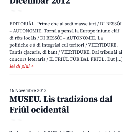
Dicembar 2012
............
EDITORIÂL. Prime che al sedi masse tart / DI BESSÔI
– AUTONOMIE. Tornâ a pensâ la Europe intune clâf
di rêts locâls / DI BESSÔI – AUTONOMIE. La
politiche e à di integrâsi cul teritori / VIERTIDURE.
Tantis cjacaris, di bant / VIERTIDURE. Dai tribunâi ai
concors leteraris / IL FRIÛL FÛR DAL FRIÛL. Dut […]
lei di plui +
16 Novembre 2012
MUSEU. Lis tradizions dal
Friûl ocidentâl
............