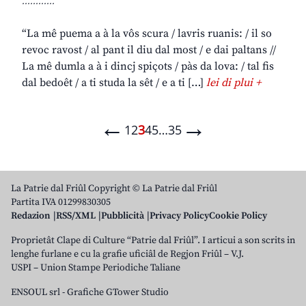
............
“La mê puema a à la vôs scura / lavris ruanis: / il so
revoc ravost / al pant il diu dal most / e dai paltans //
La mê dumla a à i dincj spiçots / pàs da lova: / tal fis
dal bedoêt / a ti studa la sêt / e a ti […]
lei di plui +
←
→
1
2
3
4
5
…
35
La Patrie dal Friûl Copyright © La Patrie dal Friûl
Partita IVA 01299830305
Redazion
RSS/XML
Pubblicità
Privacy Policy
Cookie Policy
Proprietât Clape di Culture “Patrie dal Friûl”. I articui a son scrits in
lenghe furlane e cu la grafie uficiâl de Regjon Friûl – V.J.
USPI – Union Stampe Periodiche Taliane
ENSOUL srl
-
Grafiche GTower Studio