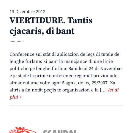
13 Dicembre 2012
VIERTIDURE. Tantis
cjacaris, di bant
............
Conference sul stât di aplicazion de leçs di tutele de
lenghe furlane: si pant la mancjance di une linie
politiche pe lenghe furlane Sabide ai 24 di Novembar
e je stade la prime conference regjonâl previodude,
almancul une volte ogni 5 agns, de leç 29/2007. Za
altris a àn notât pecjis te organizazion e la […]
lei di
plui +