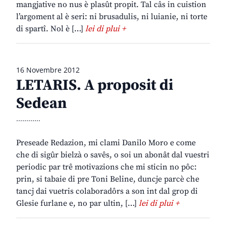
mangjative no nus è plasût propit. Tal câs in cuistion
l’argoment al è seri: ni brusadulis, ni luianie, ni torte
di spartî. Nol è […]
lei di plui +
16 Novembre 2012
LETARIS. A proposit di
Sedean
............
Preseade Redazion, mi clami Danilo Moro e come
che di sigûr bielzà o savês, o soi un abonât dal vuestri
periodic par trê motivazions che mi sticin no pôc:
prin, si tabaie di pre Toni Beline, duncje parcè che
tancj dai vuetris colaboradôrs a son int dal grop di
Glesie furlane e, no par ultin, […]
lei di plui +