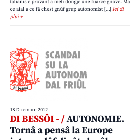
talianis e provant a meti dongje une fuarce gnove. Ma
ce aial a ce fâ chest gnûf grup autonomist […]
lei di
plui +
13 Dicembre 2012
DI BESSÔI - /
AUTONOMIE.
Tornâ a pensâ la Europe