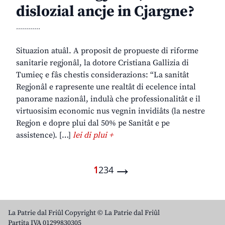
dislozial ancje in Cjargne?
............
Situazion atuâl. A proposit de propueste di riforme
sanitarie regjonâl, la dotore Cristiana Gallizia di
Tumieç e fâs chestis considerazions: “La sanitât
Regjonâl e rapresente une realtât di ecelence intal
panorame nazionâl, indulà che professionalitât e il
virtuosisim economic nus vegnin invidiâts (la nestre
Regjon e dopre plui dal 50% pe Sanitât e pe
assistence). […]
lei di plui +
→
1
2
3
4
La Patrie dal Friûl Copyright © La Patrie dal Friûl
Partita IVA 01299830305