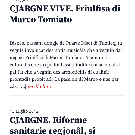
CJARGNE VIVE. Friulfisa di
Marco Tomiato
............
Dispès, passant dongje de Puarte Disot di Tumieç, tu
vegnis involuçât des notis musicâls che a vegnin dal
negozi Friulfisa di Marco Tomiato. A son notis
coloradis che no podin lassâti indifarent se no altri
pal fat che a vegnin des armonichis di cualitât
prontadis propit alì. La passion di Marco e nas par
câs. […]
lei di plui +
13 Luglio 2012
CJARGNE. Riforme
sanitarie regjonâl, si