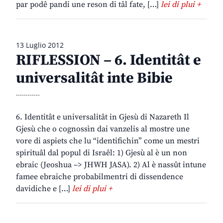
par podê pandi une reson di tâl fate, […]
lei di plui +
13 Luglio 2012
RIFLESSION – 6. Identitât e
universalitât inte Bibie
............
6. Identitât e universalitât in Gjesù di Nazareth Il
Gjesù che o cognossìn dai vanzelis al mostre une
vore di aspiets che lu “identifichin” come un mestri
spirituâl dal popul di Israêl: 1) Gjesù al è un non
ebraic (Jeoshua –> JHWH JASA). 2) Al è nassût intune
famee ebraiche probabilmentri di dissendence
davidiche e […]
lei di plui +