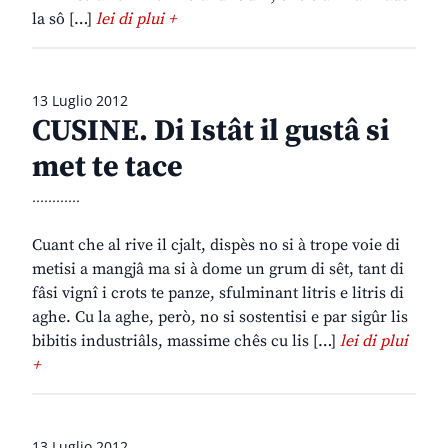
la sô […]
lei di plui +
13 Luglio 2012
CUSINE. Di Istât il gustâ si
met te tace
............
Cuant che al rive il cjalt, dispès no si à trope voie di
metisi a mangjâ ma si à dome un grum di sêt, tant di
fâsi vignî i crots te panze, sfulminant litris e litris di
aghe. Cu la aghe, però, no si sostentisi e par sigûr lis
bibitis industriâls, massime chês cu lis […]
lei di plui
+
13 Luglio 2012