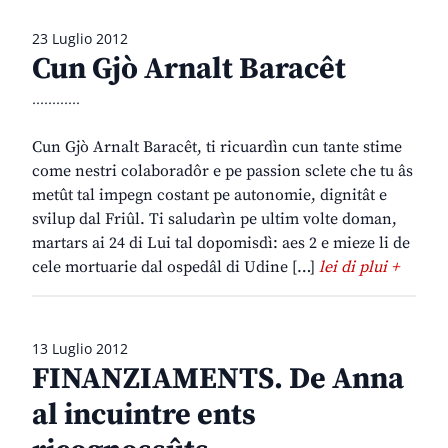
23 Luglio 2012
Cun Gjò Arnalt Baracêt
............
Cun Gjò Arnalt Baracêt, ti ricuardìn cun tante stime
come nestri colaboradôr e pe passion sclete che tu âs
metût tal impegn costant pe autonomie, dignitât e
svilup dal Friûl. Ti saludarìn pe ultim volte doman,
martars ai 24 di Lui tal dopomisdì: aes 2 e mieze li de
cele mortuarie dal ospedâl di Udine […]
lei di plui +
13 Luglio 2012
FINANZIAMENTS. De Anna
al incuintre ents