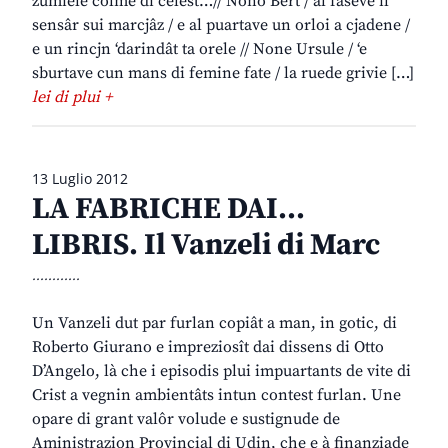
zumiele colme di celest…// Nono Bert / al faseve il
sensâr sui marcjâz / e al puartave un orloi a cjadene /
e un rincjn ‘darindât ta orele // None Ursule / ‘e
sburtave cun mans di femine fate / la ruede grivie […]
lei di plui +
13 Luglio 2012
LA FABRICHE DAI…
LIBRIS. Il Vanzeli di Marc
............
Un Vanzeli dut par furlan copiât a man, in gotic, di
Roberto Giurano e impreziosît dai dissens di Otto
D’Angelo, là che i episodis plui impuartants de vite di
Crist a vegnin ambientâts intun contest furlan. Une
opare di grant valôr volude e sustignude de
Aministrazion Provincial di Udin, che e à finanziade