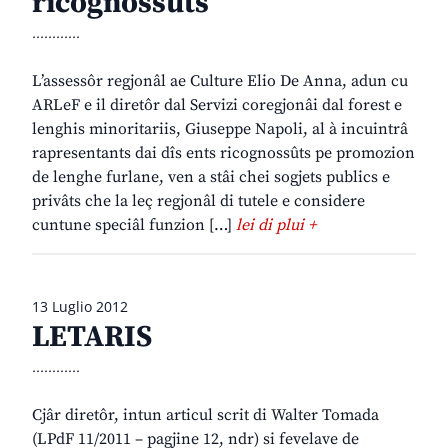
ricognossûts
............
L’assessôr regjonâl ae Culture Elio De Anna, adun cu
ARLeF e il diretôr dal Servizi coregjonâi dal forest e
lenghis minoritariis, Giuseppe Napoli, al à incuintrâ
rapresentants dai dîs ents ricognossûts pe promozion
de lenghe furlane, ven a stâi chei sogjets publics e
privâts che la leç regjonâl di tutele e considere
cuntune speciâl funzion […]
lei di plui +
13 Luglio 2012
LETARIS
............
Cjâr diretôr, intun articul scrit di Walter Tomada
(LPdF 11/2011 – pagjine 12, ndr) si fevelave de