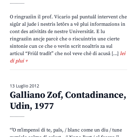
............
O ringraziìn il prof. Vicario pal puntuâl intervent che
sigûr al jude i nestris letôrs a vê plui informazions in
cont des ativitâts de nestre Universitât. E lu
ringraziìn ancje parcè che o riscuintrìn une cierte
sintonie cun ce che o vevin scrit noaltris za sul
articul “Friûl tradît” che nol veve chê di acusâ […]
lei
di plui +
13 Luglio 2012
Galliano Zof, Contadinance,
Udin, 1977
............
“’O m’impensi di te, paîs, / blanc come un diu / tune