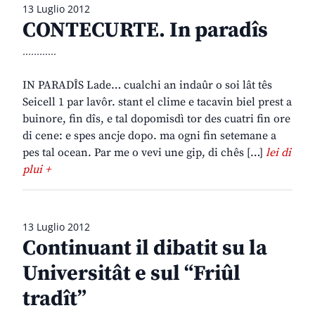
13 Luglio 2012
CONTECURTE. In paradîs
............
IN PARADÎS Lade… cualchi an indaûr o soi lât tês
Seicell 1 par lavôr. stant el clime e tacavin biel prest a
buinore, fin dîs, e tal dopomisdì tor des cuatri fin ore
di cene: e spes ancje dopo. ma ogni fin setemane a
pes tal ocean. Par me o vevi une gip, di chês […]
lei di
plui +
13 Luglio 2012
Continuant il dibatit su la
Universitât e sul “Friûl
tradît”