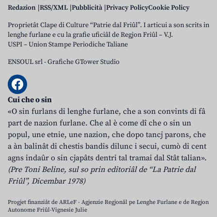
Redazion
RSS/XML
Pubblicità
Privacy Policy
Cookie Policy
Proprietât Clape di Culture “Patrie dal Friûl”. I articui a son scrits in
lenghe furlane e cu la grafie uficiâl de Regjon Friûl – V.J.
USPI – Union Stampe Periodiche Taliane
ENSOUL srl
-
Grafiche GTower Studio
Cui che o sin
«O sin furlans di lenghe furlane, che a son convints di fâ
part de nazion furlane. Che al è come dî che o sin un
popul, une etnie, une nazion, che dopo tancj parons, che
a àn balinât di chestis bandis dilunc i secui, cumò di cent
agns indaûr o sin cjapâts dentri tal tramai dal Stât talian».
(Pre Toni Beline, sul so prin editoriâl de “La Patrie dal
Friûl”, Dicembar 1978)
Progjet finanziât de ARLeF - Agjenzie Regjonâl pe Lenghe Furlane e de Regjon
Autonome Friûl-Vignesie Julie