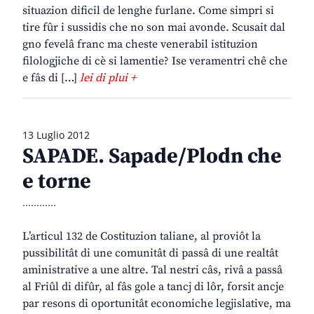
situazion dificil de lenghe furlane. Come simpri si
tire fûr i sussidis che no son mai avonde. Scusait dal
gno fevelâ franc ma cheste venerabil istituzion
filologjiche di cè si lamentie? Ise veramentri chê che
e fâs di […]
lei di plui +
13 Luglio 2012
SAPADE. Sapade/Plodn che
e torne
............
L’articul 132 de Costituzion taliane, al proviôt la
pussibilitât di une comunitât di passâ di une realtât
aministrative a une altre. Tal nestri câs, rivâ a passâ
al Friûl di difûr, al fâs gole a tancj di lôr, forsit ancje
par resons di oportunitât economiche legjislative, ma