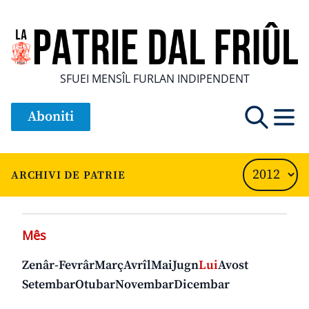
SFUEI MENSÎL FURLAN INDIPENDENT
Aboniti
ARCHIVI DE PATRIE
Mês
Zenâr-Fevrâr
Març
Avrîl
Mai
Jugn
Lui
Avost
Setembar
Otubar
Novembar
Dicembar