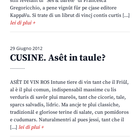
stin fevelant di “Ses & barete” di Francesca
Gregoricchio, a pene vignût fûr pe cjase editore
KappaVu. Si trate di un librut di vincj contis curtis […]
lei di plui +
29 Giugno 2012
CUSINE. Asêt in taule?
............
ASÊT DI VIN ROS Intune tiere di vin tant che il Friûl,
al è il plui comun, indispensabil massime cu lis
verduris di savôr plui mareôs, tant che cicorie, tale,
sparcs salvadis, lidric. Ma ancje te plui classiche,
tradizionâl e gloriose terine di salate, cun pomidoros
e cudumars. Naturalmentri al pues jessi, tant che il
[…]
lei di plui +