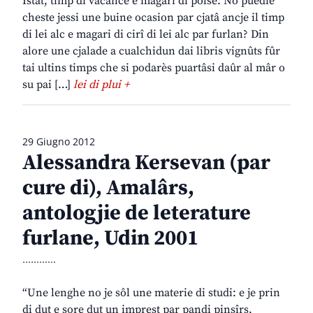
Istât, timp di vacance e magari di polse. No puedie
cheste jessi une buine ocasion par cjatâ ancje il timp
di lei alc e magari di cirî di lei alc par furlan? Din
alore une cjalade a cualchidun dai libris vignûts fûr
tai ultins timps che si podarès puartâsi daûr al mâr o
su pai […]
lei di plui +
29 Giugno 2012
Alessandra Kersevan (par
cure di), Amalârs,
antologjie de leterature
furlane, Udin 2001
............
“Une lenghe no je sôl une materie di studi: e je prin
di dut e sore dut un imprest par pandi pinsîrs,