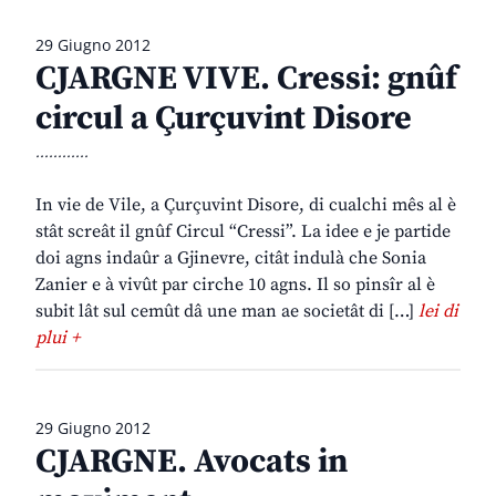
29 Giugno 2012
CJARGNE VIVE. Cressi: gnûf
circul a Çurçuvint Disore
............
In vie de Vile, a Çurçuvint Disore, di cualchi mês al è
stât screât il gnûf Circul “Cressi”. La idee e je partide
doi agns indaûr a Gjinevre, citât indulà che Sonia
Zanier e à vivût par cirche 10 agns. Il so pinsîr al è
subit lât sul cemût dâ une man ae societât di […]
lei di
plui +
29 Giugno 2012
CJARGNE. Avocats in