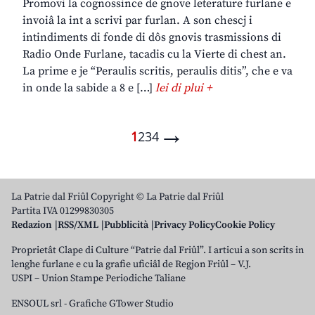
Promovi la cognossince de gnove leterature furlane e
invoiâ la int a scrivi par furlan. A son chescj i
intindiments di fonde di dôs gnovis trasmissions di
Radio Onde Furlane, tacadis cu la Vierte di chest an.
La prime e je “Peraulis scritis, peraulis ditis”, che e va
in onde la sabide a 8 e […]
lei di plui +
→
1
2
3
4
La Patrie dal Friûl Copyright © La Patrie dal Friûl
Partita IVA 01299830305
Redazion
RSS/XML
Pubblicità
Privacy Policy
Cookie Policy
Proprietât Clape di Culture “Patrie dal Friûl”. I articui a son scrits in
lenghe furlane e cu la grafie uficiâl de Regjon Friûl – V.J.
USPI – Union Stampe Periodiche Taliane
ENSOUL srl
-
Grafiche GTower Studio