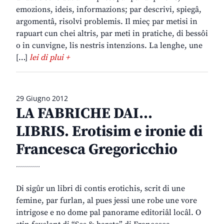
emozions, ideis, informazions; par descrivi, spiegâ,
argomentâ, risolvi problemis. Il mieç par metisi in
rapuart cun chei altris, par meti in pratiche, di bessôi
o in cunvigne, lis nestris intenzions. La lenghe, une
[…]
lei di plui +
29 Giugno 2012
LA FABRICHE DAI…
LIBRIS. Erotisim e ironie di
Francesca Gregoricchio
............
Di sigûr un libri di contis erotichis, scrit di une
femine, par furlan, al pues jessi une robe une vore
intrigose e no dome pal panorame editoriâl locâl. O