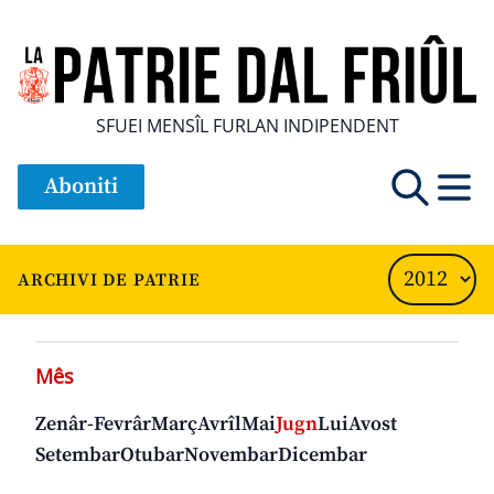
SFUEI MENSÎL FURLAN INDIPENDENT
Aboniti
ARCHIVI DE PATRIE
Mês
Zenâr-Fevrâr
Març
Avrîl
Mai
Jugn
Lui
Avost
Setembar
Otubar
Novembar
Dicembar