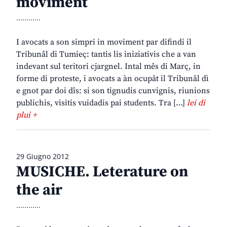
moviment
............
I avocats a son simpri in moviment par difindi il
Tribunâl di Tumieç: tantis lis iniziativis che a van
indevant sul teritori cjargnel. Intal mês di Març, in
forme di proteste, i avocats a àn ocupât il Tribunâl dì
e gnot par doi dîs: si son tignudis cunvignis, riunions
publichis, visitis vuidadis pai students. Tra […]
lei di
plui +
29 Giugno 2012
MUSICHE. Leterature on
the air
............