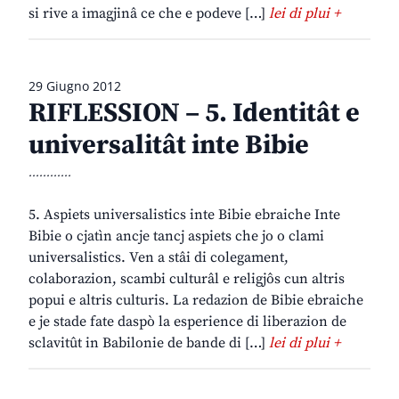
si rive a imagjinâ ce che e podeve […]
lei di plui +
29 Giugno 2012
RIFLESSION – 5. Identitât e
universalitât inte Bibie
............
5. Aspiets universalistics inte Bibie ebraiche Inte
Bibie o cjatìn ancje tancj aspiets che jo o clami
universalistics. Ven a stâi di colegament,
colaborazion, scambi culturâl e religjôs cun altris
popui e altris culturis. La redazion de Bibie ebraiche
e je stade fate daspò la esperience di liberazion de
sclavitût in Babilonie de bande di […]
lei di plui +