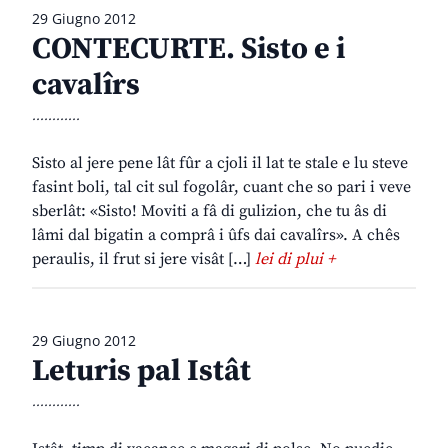
29 Giugno 2012
CONTECURTE. Sisto e i
cavalîrs
............
Sisto al jere pene lât fûr a cjoli il lat te stale e lu steve
fasint boli, tal cit sul fogolâr, cuant che so pari i veve
sberlât: «Sisto! Moviti a fâ di gulizion, che tu âs di
lâmi dal bigatin a comprâ i ûfs dai cavalîrs». A chês
peraulis, il frut si jere visât […]
lei di plui +
29 Giugno 2012
Leturis pal Istât
............