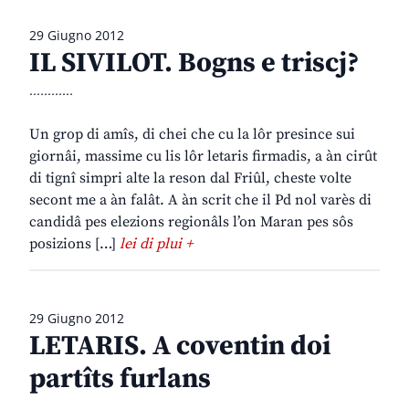
29 Giugno 2012
IL SIVILOT. Bogns e triscj?
............
Un grop di amîs, di chei che cu la lôr presince sui
giornâi, massime cu lis lôr letaris firmadis, a àn cirût
di tignî simpri alte la reson dal Friûl, cheste volte
secont me a àn falât. A àn scrit che il Pd nol varès di
candidâ pes elezions regionâls l’on Maran pes sôs
posizions […]
lei di plui +
29 Giugno 2012
LETARIS. A coventin doi
partîts furlans
............