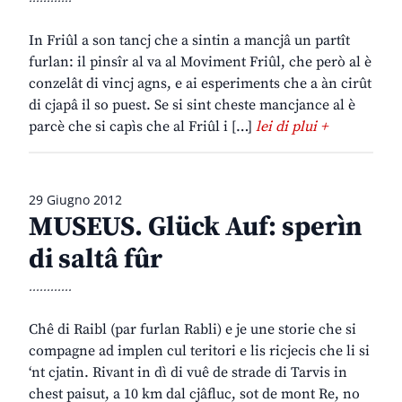
In Friûl a son tancj che a sintin a mancjâ un partît
furlan: il pinsîr al va al Moviment Friûl, che però al è
conzelât di vincj agns, e ai esperiments che a àn cirût
di cjapâ il so puest. Se si sint cheste mancjance al è
parcè che si capìs che al Friûl i […]
lei di plui +
29 Giugno 2012
MUSEUS. Glück Auf: sperìn
di saltâ fûr
............
Chê di Raibl (par furlan Rabli) e je une storie che si
compagne ad implen cul teritori e lis ricjecis che li si
‘nt cjatin. Rivant in dì di vuê de strade di Tarvis in
chest paisut, a 10 km dal cjâfluc, sot de mont Re, no