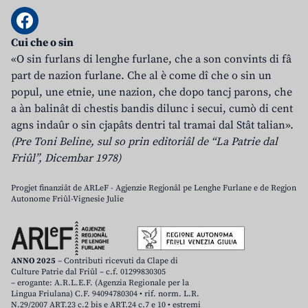
Cui che o sin
«O sin furlans di lenghe furlane, che a son convints di fâ
part de nazion furlane. Che al è come dî che o sin un
popul, une etnie, une nazion, che dopo tancj parons, che
a àn balinât di chestis bandis dilunc i secui, cumò di cent
agns indaûr o sin cjapâts dentri tal tramai dal Stât talian».
(Pre Toni Beline, sul so prin editoriâl de “La Patrie dal
Friûl”, Dicembar 1978)
Progjet finanziât de ARLeF - Agjenzie Regjonâl pe Lenghe Furlane e de Regjon
Autonome Friûl-Vignesie Julie
ANNO 2025
– Contributi ricevuti da Clape di
Culture Patrie dal Friûl – c.f. 01299830305
– erogante: A.R.L.E.F. (Agenzia Regionale per la
Lingua Friulana) C.F. 94094780304 • rif. norm. L.R.
N.29/2007 ART.23 c.2 bis e ART.24 c.7 e 10 • estremi