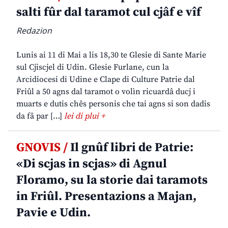
salti fûr dal taramot cul cjâf e vîf
Redazion
Lunis ai 11 di Mai a lis 18,30 te Glesie di Sante Marie
sul Cjiscjel di Udin. Glesie Furlane, cun la
Arcidiocesi di Udine e Clape di Culture Patrie dal
Friûl a 50 agns dal taramot o volìn ricuardâ ducj i
muarts e dutis chês personis che tai agns si son dadis
da fâ par […]
lei di plui +
GNOVIS /
Il gnûf libri de Patrie:
«Di scjas in scjas» di Agnul
Floramo, su la storie dai taramots
in Friûl. Presentazions a Majan,
Pavie e Udin.