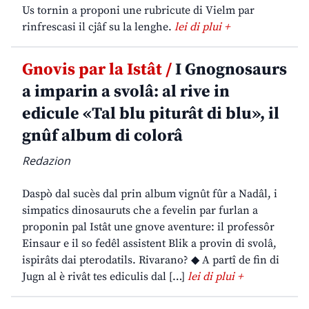
Us tornin a proponi une rubricute di Vielm par
rinfrescasi il cjâf su la lenghe.
lei di plui +
Gnovis par la Istât /
I Gnognosaurs
a imparin a svolâ: al rive in
edicule «Tal blu piturât di blu», il
gnûf album di colorâ
Redazion
Daspò dal sucès dal prin album vignût fûr a Nadâl, i
simpatics dinosauruts che a fevelin par furlan a
proponin pal Istât une gnove aventure: il professôr
Einsaur e il so fedêl assistent Blik a provin di svolâ,
ispirâts dai pterodatils. Rivarano? ◆ A partî de fin di
Jugn al è rivât tes ediculis dal […]
lei di plui +