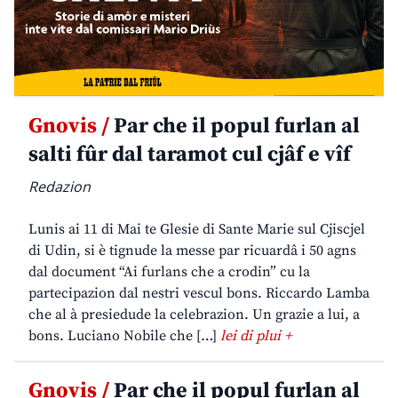
Gnovis /
Par che il popul furlan al
salti fûr dal taramot cul cjâf e vîf
Redazion
Lunis ai 11 di Mai te Glesie di Sante Marie sul Cjiscjel
di Udin, si è tignude la messe par ricuardâ i 50 agns
dal document “Ai furlans che a crodin” cu la
partecipazion dal nestri vescul bons. Riccardo Lamba
che al à presiedude la celebrazion. Un grazie a lui, a
bons. Luciano Nobile che […]
lei di plui +
Gnovis /
Par che il popul furlan al