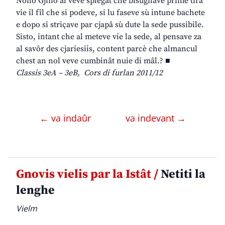
Nono Gjino al veve spiegât che bisugnave prime tirâ
vie il fîl che si podeve, si lu faseve sù intune bachete
e dopo si striçave par cjapâ sù dute la sede pussibile.
Sisto, intant che al meteve vie la sede, al pensave za
al savôr des cjariesiis, content parcè che almancul
chest an nol veve cumbinât nuie di mâl.? ■
Classis 3eA – 3eB, Cors di furlan 2011/12
← va indaûr
va indevant →
Gnovis vielis par la Istât /
Netiti la
lenghe
Vielm