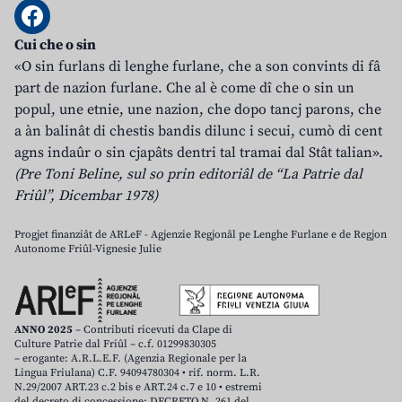
Cui che o sin
«O sin furlans di lenghe furlane, che a son convints di fâ
part de nazion furlane. Che al è come dî che o sin un
popul, une etnie, une nazion, che dopo tancj parons, che
a àn balinât di chestis bandis dilunc i secui, cumò di cent
agns indaûr o sin cjapâts dentri tal tramai dal Stât talian».
(Pre Toni Beline, sul so prin editoriâl de “La Patrie dal
Friûl”, Dicembar 1978)
Progjet finanziât de ARLeF - Agjenzie Regjonâl pe Lenghe Furlane e de Regjon
Autonome Friûl-Vignesie Julie
ANNO 2025
– Contributi ricevuti da Clape di
Culture Patrie dal Friûl – c.f. 01299830305
– erogante: A.R.L.E.F. (Agenzia Regionale per la
Lingua Friulana) C.F. 94094780304 • rif. norm. L.R.
N.29/2007 ART.23 c.2 bis e ART.24 c.7 e 10 • estremi
del decreto di concessione: DECRETO N. 261 del