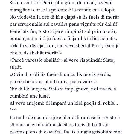
Sisto e so fradi Pieri, plui grant di un an, a vevin
mangjât di corse la polente e la fertaie cul sclopit.
No viodevin la ore di lâ a cjapâ sù lis fueis di morâr
par sfruçonalis sui cavalîrs pene vignûts fûr dal ûf.
Pene lâts fûr, Sisto si jere rimpinât sul prin morâr,
començant a tirâ jù fueis e ficjantlis ta lis sachetis.
«Ma tu sarâs cjastron,» al veve sberlât Pieri, «ven jù
che tu âs sbaliât morâr!»
«Parcè varessio sbaliât?» al veve rispuindût Sisto,
stiçât.
«O vin di cjoli lis fueis di un cu lis moris verdis,
parcé che a son plui buinis, pai cavalîrs».
Nie di fâ: ancje se Sisto si impegnave, nol rivave a
cumbinâ une juste.
Al veve ancjemò di imparâ un biel pocjis di robis…
***
La taule de cusine e jere plene di ramascjis e Sisto e
sô mari a jerin daûr a stacâ lis fueis di butâ sui
pezons plens di cavalîrs. Da lis lungjis grisolis si sint