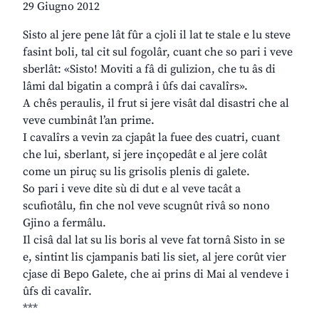
29 Giugno 2012
Sisto al jere pene lât fûr a cjoli il lat te stale e lu steve
fasint boli, tal cit sul fogolâr, cuant che so pari i veve
sberlât: «Sisto! Moviti a fâ di gulizion, che tu âs di
lâmi dal bigatin a comprâ i ûfs dai cavalîrs».
A chês peraulis, il frut si jere visât dal disastri che al
veve cumbinât l’an prime.
I cavalîrs a vevin za cjapât la fuee des cuatri, cuant
che lui, sberlant, si jere inçopedât e al jere colât
come un piruç su lis grisolis plenis di galete.
So pari i veve dite sù di dut e al veve tacât a
scufiotâlu, fin che nol veve scugnût rivâ so nono
Gjino a fermâlu.
Il cisâ dal lat su lis boris al veve fat tornâ Sisto in se
e, sintint lis cjampanis bati lis siet, al jere corût vier
cjase di Bepo Galete, che ai prins di Mai al vendeve i
ûfs di cavalîr.
***