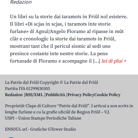
Redazion
Un libri su la storie dai taramots in Friûl nol esisteve.
Il libri «Di scjas in scjas, i taramots inte storie
furlane» di Agnul/Angelo Floramo al ripasse in mût
clâr e cronologjic la storie dai taramots in Friûl,
mostrant tant che il pericul sismic al sedi une
presince costante inte nestre storie. La pene
fortunade di Floramo e acompagne il […]
lei di plui +
La Patrie dal Friûl Copyright © La Patrie dal Friûl
Partita IVA 01299830305
Redazion
RSS/XML
Pubblicità
Privacy Policy
Cookie Policy
Proprietât Clape di Culture “Patrie dal Friûl”. I articui a son scrits in
lenghe furlane e cu la grafie uficiâl de Regjon Friûl – V.J.
USPI – Union Stampe Periodiche Taliane
ENSOUL srl
-
Grafiche GTower Studio