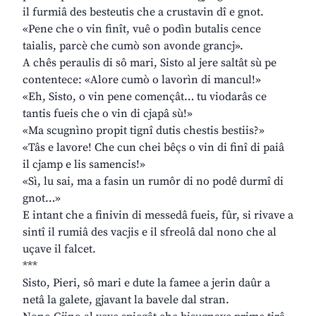
il furmiâ des besteutis che a crustavin dî e gnot.
«Pene che o vin finît, vuê o podìn butalis cence
taialis, parcè che cumò son avonde grancj».
A chês peraulis di sô mari, Sisto al jere saltât sù pe
contentece: «Alore cumò o lavorìn di mancul!»
«Eh, Sisto, o vin pene començât… tu viodarâs ce
tantis fueis che o vin di cjapâ sù!»
«Ma scugnìno propit tignî dutis chestis bestiis?»
«Tâs e lavore! Che cun chei bêçs o vin di finî di paiâ
il cjamp e lis samencis!»
«Sì, lu sai, ma a fasin un rumôr di no podê durmî di
gnot…»
E intant che a finivin di messedâ fueis, fûr, si rivave a
sintî il rumiâ des vacjis e il sfreolâ dal nono che al
uçave il falcet.
***
Sisto, Pieri, sô mari e dute la famee a jerin daûr a
netâ la galete, gjavant la bavele dal stran.