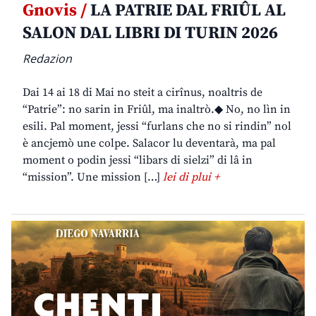
Gnovis /
LA PATRIE DAL FRIÛL AL
SALON DAL LIBRI DI TURIN 2026
Redazion
Dai 14 ai 18 di Mai no steit a cirînus, noaltris de
“Patrie”: no sarin in Friûl, ma inaltrò.◆ No, no lìn in
esili. Pal moment, jessi “furlans che no si rindin” nol
è ancjemò une colpe. Salacor lu deventarà, ma pal
moment o podin jessi “libars di sielzi” di lâ in
“mission”. Une mission […]
lei di plui +