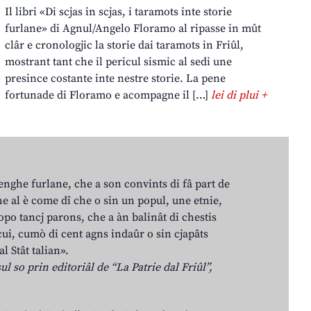
Il libri «Di scjas in scjas, i taramots inte storie
furlane» di Agnul/Angelo Floramo al ripasse in mût
clâr e cronologjic la storie dai taramots in Friûl,
mostrant tant che il pericul sismic al sedi une
presince costante inte nestre storie. La pene
fortunade di Floramo e acompagne il […]
lei di plui +
lenghe furlane, che a son convints di fâ part de
e al è come dî che o sin un popul, une etnie,
po tancj parons, che a àn balinât di chestis
cui, cumò di cent agns indaûr o sin cjapâts
al Stât talian».
ul so prin editoriâl de “La Patrie dal Friûl”,