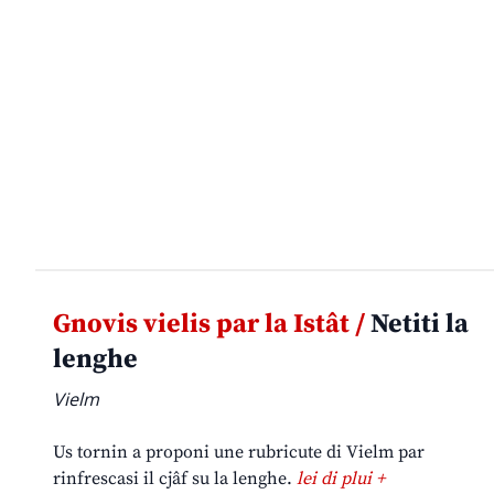
Gnovis vielis par la Istât /
Netiti la
lenghe
Vielm
Us tornin a proponi une rubricute di Vielm par
rinfrescasi il cjâf su la lenghe.
lei di plui +