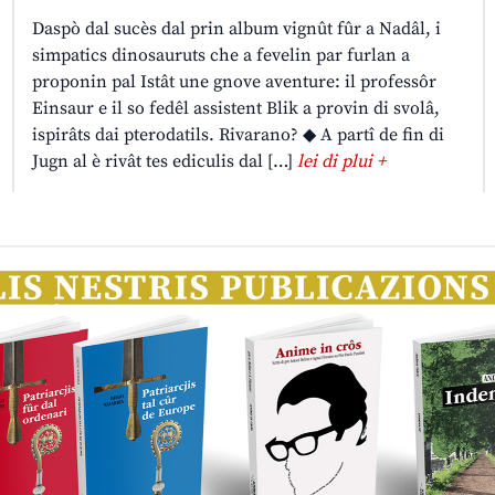
Daspò dal sucès dal prin album vignût fûr a Nadâl, i
simpatics dinosauruts che a fevelin par furlan a
proponin pal Istât une gnove aventure: il professôr
Einsaur e il so fedêl assistent Blik a provin di svolâ,
ispirâts dai pterodatils. Rivarano? ◆ A partî de fin di
Jugn al è rivât tes ediculis dal […]
lei di plui +