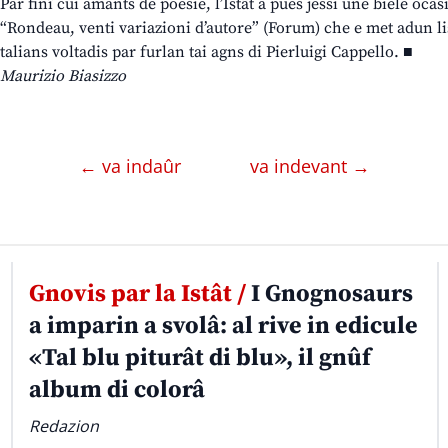
Par finî cui amants de poesie, l’Istât a puès jessi une biele ocasi
“Rondeau, venti variazioni d’autore” (Forum) che e met adun lis
talians voltadis par furlan tai agns di Pierluigi Cappello. ■
Maurizio Biasizzo
← va indaûr
va indevant →
Gnovis par la Istât /
I Gnognosaurs
a imparin a svolâ: al rive in edicule
«Tal blu piturât di blu», il gnûf
album di colorâ
Redazion