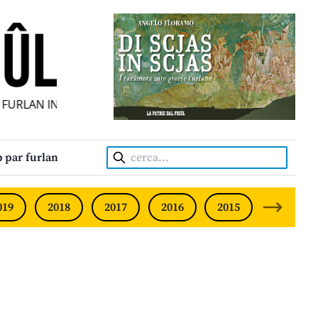
URLAN INDIPENDENT • INDEPENDENT FRIULIAN MONTHLY • 
Cerca:
 par furlan
019
2018
2017
2016
2015
2014