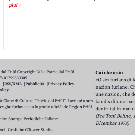
plui +
 dal Friûl Copyright © La Patrie dal Friûl
Cui che o sin
IVA 01299830305
«O sin furlans di 
n
RSS/XML
Pubblicità
Privacy Policy
nazion furlane. Ch
olicy
une nazion, che do
t Clape di Culture “Patrie dal Friûl”. I articui a son
bandis dilunc i se
 lenghe furlane e cu la grafie uficiâl de Regjon Friûl –
dentri tal tramai d
(Pre Toni Beline, s
nion Stampe Periodiche Taliane
Dicembar 1978)
srl
-
Grafiche GTower Studio