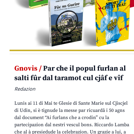
Gnovis /
Par che il popul furlan al
salti fûr dal taramot cul cjâf e vîf
Redazion
Lunis ai 11 di Mai te Glesie di Sante Marie sul Cjiscjel
di Udin, si è tignude la messe par ricuardâ i 50 agns
dal document “Ai furlans che a crodin” cu la
partecipazion dal nestri vescul bons. Riccardo Lamba
che al à presiedude la celebrazion. Un grazie a lui, a