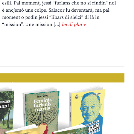
esili. Pal moment, jessi “furlans che no si rindin” nol
è ancjemò une colpe. Salacor lu deventarà, ma pal
moment o podin jessi “libars di sielzi” di lâ in
“mission”. Une mission […]
lei di plui +