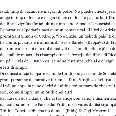
Istât, timp di vacance e magari di polse. No puedie cheste jess
ancje il timp di lei alc e magari di cirî di lei alc par furlan? D
dai libris vignûts fûr tai ultins timps che si podarès puartâsi d
Pe narative si podarès tacâ cuntun romanç zâl, il libri di Adr
premi Sant Simon di Codroip, “Jo e Luzie, un delit di paîs” (Fo
lis contis picantis e ironichis di “Ses e Barete” (KappaVu) di 
de ironie o par cui che nol à mai vût ocasion di leilu, e jê po dop
decenâl de muart, lis ristampis frescjs frescjs, dai libris di Ri
un pêl” rivât dal 1960 in ca, ae none ristampe, che al è di sigûr
e lets di simpri.
Di conseâ ancje la opare vignude fûr di poc par cont de Societât
grant personaç de narative furlane, “Dino Virgili… chel frut da
Al vâl po dopo la pene di cirîsi i ultins doi numars de riviste
son, come simpri, un miôr di chel altri.
Par fâsi un dôs ridadis, che al fâs ancje bon sanc, e dismentean
dai colaboradôrs de Patrie dal Friûl, no si varès di fâsi scjampâ 
Titiliti “Copefastidis ma no dome!” (Ribis) Di Gigi Mestroni.