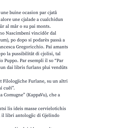
i une buine ocasion par cjatâ
in alore une cjalade a cualchidun
aûr al mâr o su pai monts.
iano Nascimbeni vincidôr dal
rum), po dopo si podarès passà a
Francesca Gregoricchio. Pai amants
o la pussibilitât di cjolisi, tal
edo Puppo. Par esempli il so “Par
 un dai libris furlans plui vendûts
 Filologjiche Furlane, su un altri
i cuêi”.
 “La Comugne” (KappaVu), che a
tsi lis ideis masse cervielotichis
il libri antologjic di Gjelindo