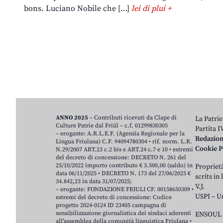
bons. Luciano Nobile che […]
lei di plui +
ANNO 2025
– Contributi ricevuti da Clape di
La Patrie
Culture Patrie dal Friûl – c.f. 01299830305
Partita 
– erogante: A.R.L.E.F. (Agenzia Regionale per la
Redazio
Lingua Friulana) C.F. 94094780304 • rif. norm. L.R.
Cookie P
N.29/2007 ART.23 c.2 bis e ART.24 c.7 e 10 • estremi
del decreto di concessione: DECRETO N. 261 del
25/10/2022 importo contributo € 3.500,00 (saldo) in
Proprietâ
data 06/11/2025 • DECRETO N. 173 del 27/06/2025 €
scrits in
34.842,23 in data 31/07/2025;
V.J.
– erogante: FONDAZIONE FRIULI CF. 00158650309 •
USPI – U
estremi del decreto di concessione: Codice
progetto 2024-0124 ID 23405 campagna di
sensibilizzazione giornalistica dei sindaci aderenti
ENSOUL 
all’assemblea della comunità linguistica Friulana •