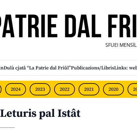
SFUEI MENSÎL F
in
Dulà cjatâ “La Patrie dal Friûl”
Publicazions/Libris
Links: web
2024
2023
2022
2021
2020
2
Leturis pal Istât
............