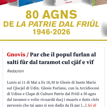
Gnovis /
Par che il popul furlan al
salti fûr dal taramot cul cjâf e vîf
Redazion
Lunis ai 11 di Mai a lis 18,30 te Glesie di Sante Marie
sul Cjiscjel di Udin. Glesie Furlane, cun la Arcidiocesi
di Udine e Clape di Culture Patrie dal Friûl a 50 agns
dal taramot o volìn ricuardâ ducj i muarts e dutis chês
personis che tai agns si son dadis da fâ par […]
lei di