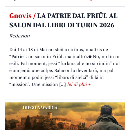
Gnovis /
LA PATRIE DAL FRIÛL AL
SALON DAL LIBRI DI TURIN 2026
Redazion
Dai 14 ai 18 di Mai no steit a cirînus, noaltris de
“Patrie”: no sarin in Friûl, ma inaltrò.◆ No, no lìn in
esili. Pal moment, jessi “furlans che no si rindin” nol
è ancjemò une colpe. Salacor lu deventarà, ma pal
moment o podin jessi “libars di sielzi” di lâ in
“mission”. Une mission […]
lei di plui +