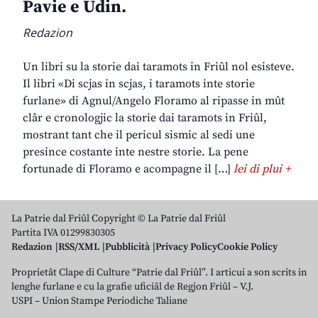
Pavie e Udin.
Redazion
Un libri su la storie dai taramots in Friûl nol esisteve.
Il libri «Di scjas in scjas, i taramots inte storie
furlane» di Agnul/Angelo Floramo al ripasse in mût
clâr e cronologjic la storie dai taramots in Friûl,
mostrant tant che il pericul sismic al sedi une
presince costante inte nestre storie. La pene
fortunade di Floramo e acompagne il […]
lei di plui +
La Patrie dal Friûl Copyright © La Patrie dal Friûl
Partita IVA 01299830305
Redazion
RSS/XML
Pubblicità
Privacy Policy
Cookie Policy
Proprietât Clape di Culture “Patrie dal Friûl”. I articui a son scrits in
lenghe furlane e cu la grafie uficiâl de Regjon Friûl – V.J.
USPI – Union Stampe Periodiche Taliane