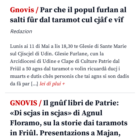
Gnovis /
Par che il popul furlan al
salti fûr dal taramot cul cjâf e vîf
Redazion
Lunis ai 11 di Mai a lis 18,30 te Glesie di Sante Marie
sul Cjiscjel di Udin. Glesie Furlane, cun la
Arcidiocesi di Udine e Clape di Culture Patrie dal
Friûl a 50 agns dal taramot o volìn ricuardâ ducj i
muarts e dutis chês personis che tai agns si son dadis
da fâ par […]
lei di plui +
GNOVIS /
Il gnûf libri de Patrie:
«Di scjas in scjas» di Agnul
Floramo, su la storie dai taramots
in Friûl. Presentazions a Majan,