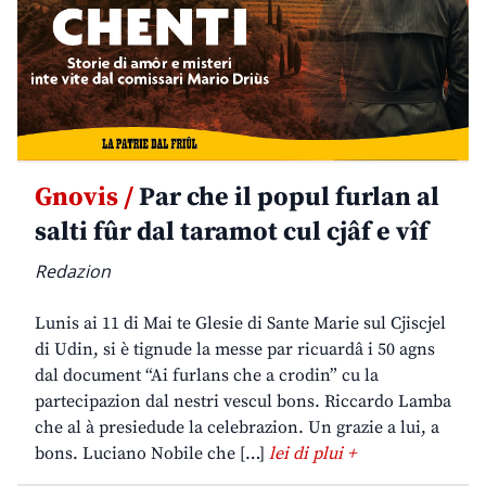
Gnovis /
Par che il popul furlan al
salti fûr dal taramot cul cjâf e vîf
Redazion
Lunis ai 11 di Mai te Glesie di Sante Marie sul Cjiscjel
di Udin, si è tignude la messe par ricuardâ i 50 agns
dal document “Ai furlans che a crodin” cu la
partecipazion dal nestri vescul bons. Riccardo Lamba
che al à presiedude la celebrazion. Un grazie a lui, a
bons. Luciano Nobile che […]
lei di plui +