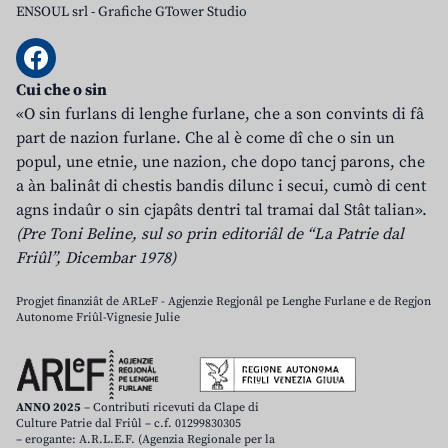
ENSOUL srl
-
Grafiche GTower Studio
Cui che o sin
«O sin furlans di lenghe furlane, che a son convints di fâ
part de nazion furlane. Che al è come dî che o sin un
popul, une etnie, une nazion, che dopo tancj parons, che
a àn balinât di chestis bandis dilunc i secui, cumò di cent
agns indaûr o sin cjapâts dentri tal tramai dal Stât talian».
(Pre Toni Beline, sul so prin editoriâl de “La Patrie dal
Friûl”, Dicembar 1978)
Progjet finanziât de ARLeF - Agjenzie Regjonâl pe Lenghe Furlane e de Regjon
Autonome Friûl-Vignesie Julie
ANNO 2025
– Contributi ricevuti da Clape di
Culture Patrie dal Friûl – c.f. 01299830305
– erogante: A.R.L.E.F. (Agenzia Regionale per la