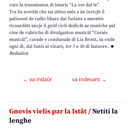
cure la trasmission di leturis “La ore dal te”.
Tra lis novitât che tai ultins mês a àn inricjît il
palinsest de radio libare dai furlans a meretin
ricuardâts ancje il gnûf cicli dedicât ae musiche pal
cine de rubriche di divulgazion musicâl “Corais
musicâi”, curade e condusude di Lia Bront, in onde
ogni dì, dal lunis al vinars, tor 7 e 30 di buinore. ■
Redazion
← va indaûr
va indevant →
Gnovis vielis par la Istât /
Netiti la
lenghe