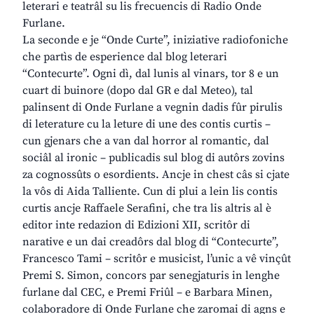
leterari e teatrâl su lis frecuencis di Radio Onde
Furlane.
La seconde e je “Onde Curte”, iniziative radiofoniche
che partìs de esperience dal blog leterari
“Contecurte”. Ogni dì, dal lunis al vinars, tor 8 e un
cuart di buinore (dopo dal GR e dal Meteo), tal
palinsent di Onde Furlane a vegnin dadis fûr pirulis
di leterature cu la leture di une des contis curtis –
cun gjenars che a van dal horror al romantic, dal
sociâl al ironic – publicadis sul blog di autôrs zovins
za cognossûts o esordients. Ancje in chest câs si cjate
la vôs di Aida Talliente. Cun di plui a lein lis contis
curtis ancje Raffaele Serafini, che tra lis altris al è
editor inte redazion di Edizioni XII, scritôr di
narative e un dai creadôrs dal blog di “Contecurte”,
Francesco Tami – scritôr e musicist, l’unic a vê vinçût
Premi S. Simon, concors par senegjaturis in lenghe
furlane dal CEC, e Premi Friûl – e Barbara Minen,
colaboradore di Onde Furlane che zaromai di agns e