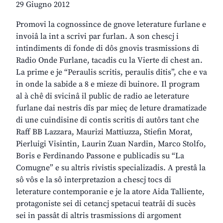
29 Giugno 2012
Promovi la cognossince de gnove leterature furlane e
invoiâ la int a scrivi par furlan. A son chescj i
intindiments di fonde di dôs gnovis trasmissions di
Radio Onde Furlane, tacadis cu la Vierte di chest an.
La prime e je “Peraulis scritis, peraulis ditis”, che e va
in onde la sabide a 8 e mieze di buinore. Il program
al à chê di svicinâ il public de radio ae leterature
furlane dai nestris dîs par mieç de leture dramatizade
di une cuindisine di contis scritis di autôrs tant che
Raff BB Lazzara, Maurizi Mattiuzza, Stiefin Morat,
Pierluigi Visintin, Laurin Zuan Nardin, Marco Stolfo,
Boris e Ferdinando Passone e publicadis su “La
Comugne” e su altris rivistis specializadis. A prestâ la
sô vôs e la sô interpretazion a chescj tocs di
leterature contemporanie e je la atore Aida Talliente,
protagoniste sei di cetancj spetacui teatrâi di sucès
sei in passât di altris trasmissions di argoment