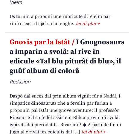
Vielm
Us tornin a proponi une rubricute di Vielm par
rinfrescasi il cjâf su la lenghe.
lei di plui +
Gnovis par la Istât /
I Gnognosaurs
a imparin a svolâ: al rive in
edicule «Tal blu piturât di blu», il
gnûf album di colorâ
Redazion
Daspò dal sucès dal prin album vignût fûr a Nadâl, i
simpatics dinosauruts che a fevelin par furlan a
proponin pal Istât une gnove aventure: il professôr
Einsaur e il so fedêl assistent Blik a provin di svolâ,
ispirâts dai pterodatils. Rivarano? ◆ A partî de fin di
Jugn al è rivât tes ediculis dal […]
lei di plui +