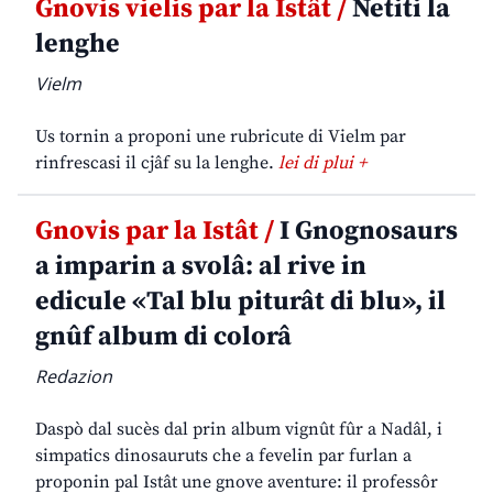
Gnovis vielis par la Istât /
Netiti la
lenghe
Vielm
Us tornin a proponi une rubricute di Vielm par
rinfrescasi il cjâf su la lenghe.
lei di plui +
Gnovis par la Istât /
I Gnognosaurs
a imparin a svolâ: al rive in
edicule «Tal blu piturât di blu», il
gnûf album di colorâ
Redazion
Daspò dal sucès dal prin album vignût fûr a Nadâl, i
simpatics dinosauruts che a fevelin par furlan a
proponin pal Istât une gnove aventure: il professôr