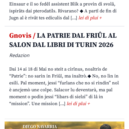
Einsaur e il so fedêl assistent Blik a provin di svolâ,
ispirâts dai pterodatils. Rivarano? ◆ A partî de fin di
Jugn al è rivât tes ediculis dal […]
lei di plui +
Gnovis /
LA PATRIE DAL FRIÛL AL
SALON DAL LIBRI DI TURIN 2026
Redazion
Dai 14 ai 18 di Mai no steit a cirînus, noaltris de
“Patrie”: no sarin in Friûl, ma inaltrò.◆ No, no lìn in
esili. Pal moment, jessi “furlans che no si rindin” nol
è ancjemò une colpe. Salacor lu deventarà, ma pal
moment o podin jessi “libars di sielzi” di lâ in
“mission”. Une mission […]
lei di plui +