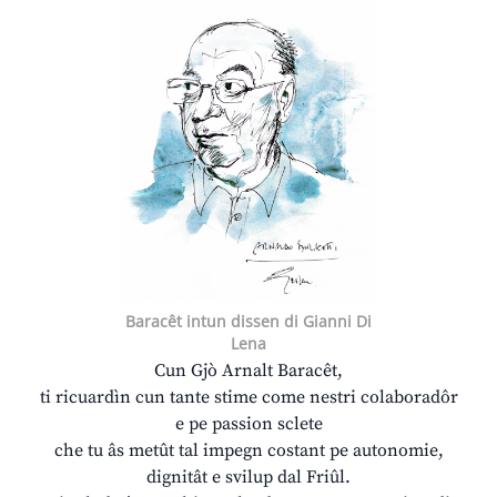
Baracêt intun dissen di Gianni Di
Lena
Cun Gjò Arnalt Baracêt,
ti ricuardìn cun tante stime come nestri colaboradôr
e pe passion sclete
che tu âs metût tal impegn costant pe autonomie,
dignitât e svilup dal Friûl.