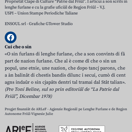
Proprietât Clape di Culture “Patrie dal Friûl”. I articui a son scrits in
lenghe furlane e cu la grafie uficiâl de Regjon Friûl – V.J.
USPI – Union Stampe Periodiche Taliane
ENSOUL srl
-
Grafiche GTower Studio
Cui che o sin
«O sin furlans di lenghe furlane, che a son convints di fâ
part de nazion furlane. Che al è come dî che o sin un
popul, une etnie, une nazion, che dopo tancj parons, che
a àn balinât di chestis bandis dilunc i secui, cumò di cent
agns indaûr o sin cjapâts dentri tal tramai dal Stât talian».
(Pre Toni Beline, sul so prin editoriâl de “La Patrie dal
Friûl”, Dicembar 1978)
Progjet finanziât de ARLeF - Agjenzie Regjonâl pe Lenghe Furlane e de Regjon
Autonome Friûl-Vignesie Julie