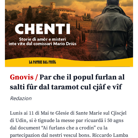
Gnovis /
Par che il popul furlan al
salti fûr dal taramot cul cjâf e vîf
Redazion
Lunis ai 11 di Mai te Glesie di Sante Marie sul Cjiscjel
di Udin, si è tignude la messe par ricuardâ i 50 agns
dal document “Ai furlans che a crodin” cu la
partecipazion dal nestri vescul bons. Riccardo Lamba