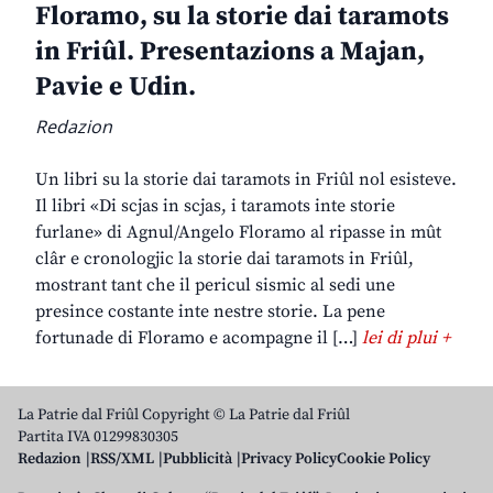
Floramo, su la storie dai taramots
in Friûl. Presentazions a Majan,
Pavie e Udin.
Redazion
Un libri su la storie dai taramots in Friûl nol esisteve.
Il libri «Di scjas in scjas, i taramots inte storie
furlane» di Agnul/Angelo Floramo al ripasse in mût
clâr e cronologjic la storie dai taramots in Friûl,
mostrant tant che il pericul sismic al sedi une
presince costante inte nestre storie. La pene
fortunade di Floramo e acompagne il […]
lei di plui +
La Patrie dal Friûl Copyright © La Patrie dal Friûl
Partita IVA 01299830305
Redazion
RSS/XML
Pubblicità
Privacy Policy
Cookie Policy