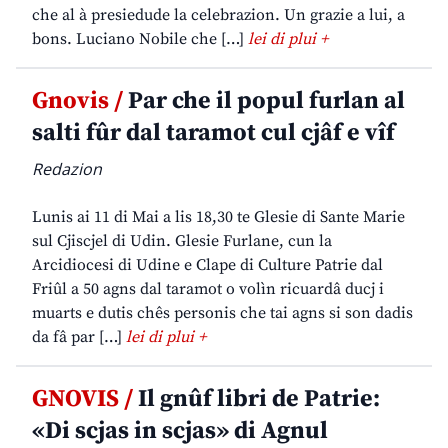
che al à presiedude la celebrazion. Un grazie a lui, a
bons. Luciano Nobile che […]
lei di plui +
Gnovis /
Par che il popul furlan al
salti fûr dal taramot cul cjâf e vîf
Redazion
Lunis ai 11 di Mai a lis 18,30 te Glesie di Sante Marie
sul Cjiscjel di Udin. Glesie Furlane, cun la
Arcidiocesi di Udine e Clape di Culture Patrie dal
Friûl a 50 agns dal taramot o volìn ricuardâ ducj i
muarts e dutis chês personis che tai agns si son dadis
da fâ par […]
lei di plui +
GNOVIS /
Il gnûf libri de Patrie:
«Di scjas in scjas» di Agnul