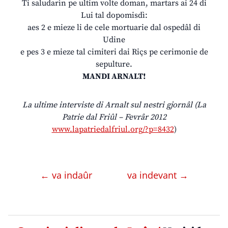
Ti saludarìn pe ultim volte doman, martars ai 24 di
Lui tal dopomisdì:
aes 2 e mieze li de cele mortuarie dal ospedâl di
Udine
e pes 3 e mieze tal cimiteri dai Riçs pe cerimonie de
sepulture.
MANDI ARNALT!
La ultime interviste di Arnalt sul nestri gjornâl (La
Patrie dal Friûl – Fevrâr 2012
www.lapatriedalfriul.org/?p=8432
)
← va indaûr
va indevant →