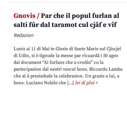
Gnovis /
Par che il popul furlan al
salti fûr dal taramot cul cjâf e vîf
Redazion
Lunis ai 11 di Mai te Glesie di Sante Marie sul Cjiscjel
di Udin, si è tignude la messe par ricuardâ i 50 agns
dal document “Ai furlans che a crodin” cu la
partecipazion dal nestri vescul bons. Riccardo Lamba
che al à presiedude la celebrazion. Un grazie a lui, a
bons. Luciano Nobile che […]
lei di plui +