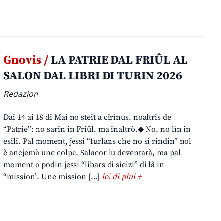
Gnovis /
LA PATRIE DAL FRIÛL AL
SALON DAL LIBRI DI TURIN 2026
Redazion
Dai 14 ai 18 di Mai no steit a cirînus, noaltris de
“Patrie”: no sarin in Friûl, ma inaltrò.◆ No, no lìn in
esili. Pal moment, jessi “furlans che no si rindin” nol
è ancjemò une colpe. Salacor lu deventarà, ma pal
moment o podin jessi “libars di sielzi” di lâ in
“mission”. Une mission […]
lei di plui +