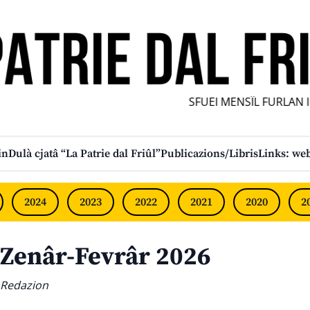
SFUEI MENSÎL FURLAN INDI
in
Dulà cjatâ “La Patrie dal Friûl”
Publicazions/Libris
Links: web
2024
2023
2022
2021
2020
2
Zenâr-Fevrâr 2026
Redazion