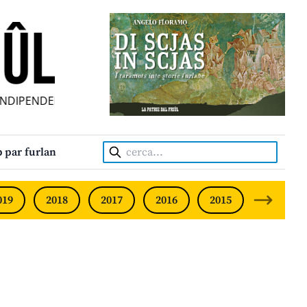
PENDENT • INDEPENDENT FRIULIAN MONTHLY • NEODVISNI
Cerca:
 par furlan
019
2018
2017
2016
2015
2014