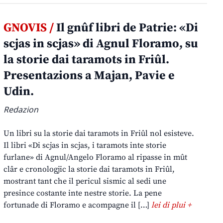
GNOVIS /
Il gnûf libri de Patrie: «Di
scjas in scjas» di Agnul Floramo, su
la storie dai taramots in Friûl.
Presentazions a Majan, Pavie e
Udin.
Redazion
Un libri su la storie dai taramots in Friûl nol esisteve.
Il libri «Di scjas in scjas, i taramots inte storie
furlane» di Agnul/Angelo Floramo al ripasse in mût
clâr e cronologjic la storie dai taramots in Friûl,
mostrant tant che il pericul sismic al sedi une
presince costante inte nestre storie. La pene
fortunade di Floramo e acompagne il […]
lei di plui +