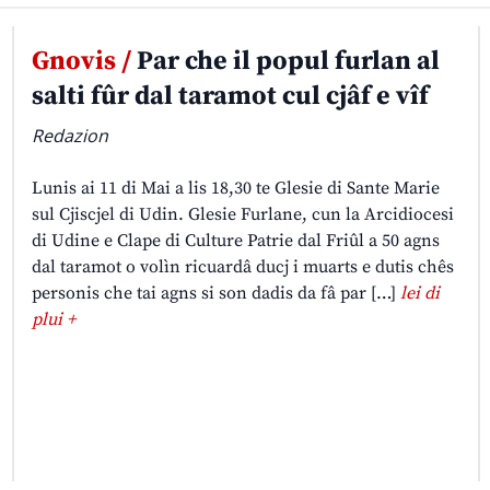
Gnovis /
Par che il popul furlan al
salti fûr dal taramot cul cjâf e vîf
Redazion
Lunis ai 11 di Mai a lis 18,30 te Glesie di Sante Marie
sul Cjiscjel di Udin. Glesie Furlane, cun la Arcidiocesi
di Udine e Clape di Culture Patrie dal Friûl a 50 agns
dal taramot o volìn ricuardâ ducj i muarts e dutis chês
personis che tai agns si son dadis da fâ par […]
lei di
plui +