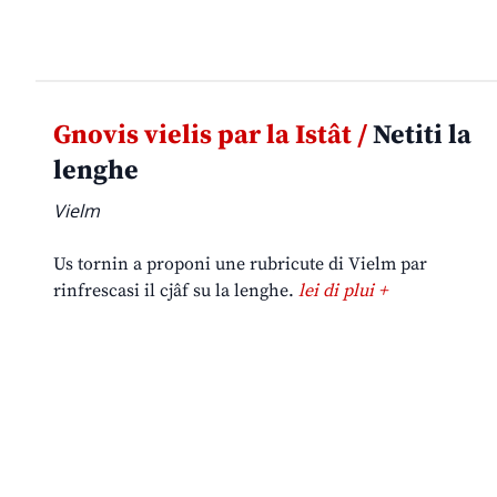
Gnovis vielis par la Istât /
Netiti la
lenghe
Vielm
Us tornin a proponi une rubricute di Vielm par
rinfrescasi il cjâf su la lenghe.
lei di plui +