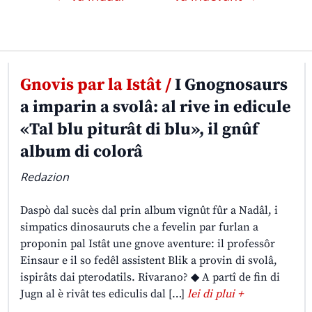
Gnovis par la Istât /
I Gnognosaurs
a imparin a svolâ: al rive in edicule
«Tal blu piturât di blu», il gnûf
album di colorâ
Redazion
Daspò dal sucès dal prin album vignût fûr a Nadâl, i
simpatics dinosauruts che a fevelin par furlan a
proponin pal Istât une gnove aventure: il professôr
Einsaur e il so fedêl assistent Blik a provin di svolâ,
ispirâts dai pterodatils. Rivarano? ◆ A partî de fin di
Jugn al è rivât tes ediculis dal […]
lei di plui +