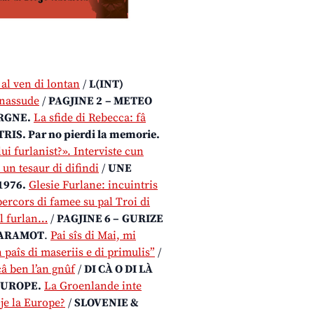
al ven di lontan
/
L(INT)
 nassude
/
PAGJINE 2
– METEO
ARGNE.
La sfide di Rebecca: fâ
RIS. Par no pierdi la memorie.
lui furlanist?». Interviste cun
 un tesaur di difindi
/
UNE
976.
Glesie Furlane: incuintris
ercors di famee su pal Troi di
al furlan…
/
PAGJINE 6 –
GURIZE
TARAMOT
.
Pai sîs di Mai, mi
n paîs di maseriis e di primulis”
/
câ ben l’an gnûf
/
DI CÀ O DI LÀ
EUROPE.
La Groenlande inte
cje la Europe?
/
SLOVENIE &