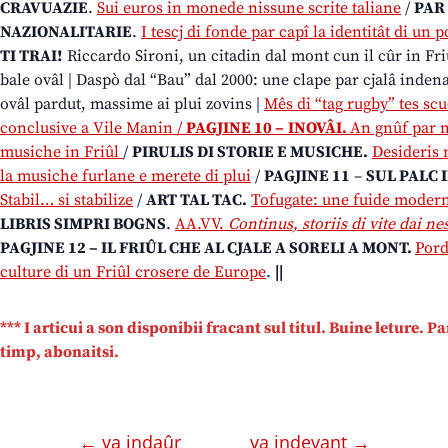
CRAVUAZIE
.
Sui euros in monede nissune scrite taliane
/
PAR
NAZIONALITARIE
.
I tescj di fonde par capî la identitât di un 
TI TRAI!
Riccardo Sironi, un citadin dal mont cun il cûr in Fri
bale ovâl | Daspò dal “Bau” dal 2000: une clape par cjalâ indena
ovâl pardut, massime ai plui zovins |
Mês di “tag rugby” tes scue
conclusive a Vile Manin /
PAGJINE 10 –
INOVÂI.
An gnûf par m
musiche in Friûl
/
PIRULIS DI STORIE E MUSICHE.
Desideris 
la musiche furlane e merete di plui
/
PAGJINE 11
–
SUL PALC
Stabil… si stabilize
/
ART TAL TAC.
Tofugate: une fuide moderni
LIBRIS SIMPRI BOGNS
.
AA.VV.
Continus, storiis di vite dai ne
PAGJINE 12 – IL FRIÛL CHE AL CJALE A SORELI A MONT.
Pord
culture di un Friûl crosere de Europe
.
||
*** I articui a son disponibii fracant sul titul. Buine leture. P
timp, abonaitsi.
← va indaûr
va indevant →