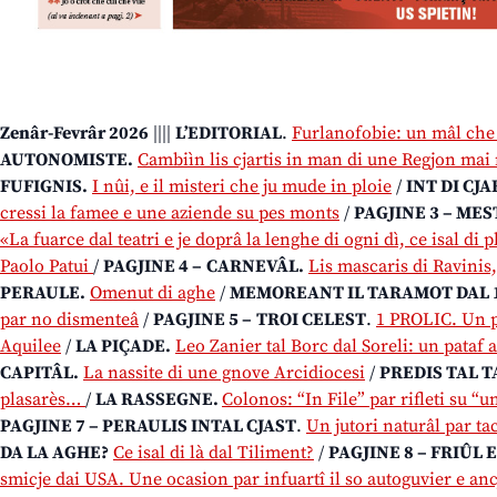
Zenâr-Fevrâr 2026
||||
L’EDITORIAL
.
Furlanofobie: un mâl che 
AUTONOMISTE.
Cambiìn lis cjartis in man di une Regjon mai
FUFIGNIS.
I nûi, e il misteri che ju mude in ploie
/
INT DI CJ
cressi la famee e une aziende su pes monts
/
PAGJINE 3 – MEST
«La fuarce dal teatri e je doprâ la lenghe di ogni dì, ce isal di p
Paolo Patui
/
PAGJINE 4 –
CARNEVÂL.
Lis mascaris di Ravinis,
PERAULE.
Omenut di aghe
/
MEMOREANT IL TARAMOT DAL 1
par no dismenteâ
/
PAGJINE 5 –
TROI CELEST
.
1 PROLIC. Un p
Aquilee
/
LA PIÇADE.
Leo Zanier tal Borc dal Soreli: un pataf 
CAPITÂL.
La nassite di une gnove Arcidiocesi
/
PREDIS TAL 
plasarès…
/
LA RASSEGNE.
Colonos: “In File” par rifleti su “u
PAGJINE 7 – PERAULIS INTAL CJAST
.
Un jutori naturâl par ta
DA LA AGHE?
Ce isal di là dal Tiliment?
/
PAGJINE 8 – FRIÛL 
smicje dai USA. Une ocasion par infuartî il so autoguvier e an