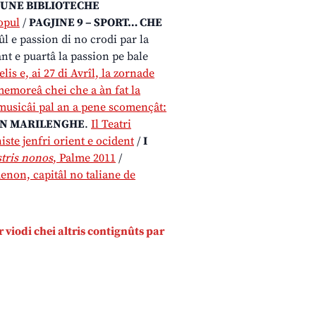
 UNE BIBLIOTECHE
popul
/
PAGJINE 9 – SPORT… CHE
ûl e passion di no crodi par la
nt e puartâ la passion pe bale
lis e, ai 27 di Avrîl, la zornade
emoreâ chei che a àn fat la
musicâi pal an a pene scomençât:
 IN MARILENGHE
.
Il Teatri
ste jenfri orient e ocident
/
I
stris nonos
, Palme 2011
/
enon, capitâl no taliane de
ar viodi chei altris contignûts par