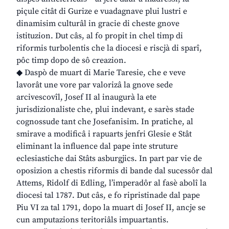
piçule citât di Gurize e vuadagnave plui lustri e
dinamisim culturâl in gracie di cheste gnove
istituzion. Dut câs, al fo propit in chel timp di
riformis turbolentis che la diocesi e riscjà di sparî,
pôc timp dopo de sô creazion.
◆ Daspò de muart di Marie Taresie, che e veve
lavorât une vore par valorizâ la gnove sede
arcivescovîl, Josef II al inaugurà la ete
jurisdizionaliste che, plui indevant, e sarès stade
cognossude tant che Josefanisim. In pratiche, al
smirave a modificâ i rapuarts jenfri Glesie e Stât
eliminant la influence dal pape inte struture
eclesiastiche dai Stâts asburgjics. In part par vie de
oposizion a chestis riformis di bande dal sucessôr dal
Attems, Ridolf di Edling, l’imperadôr al fasè abolî la
diocesi tal 1787. Dut câs, e fo ripristinade dal pape
Piu VI za tal 1791, dopo la muart di Josef II, ancje se
cun amputazions teritoriâls impuartantis.