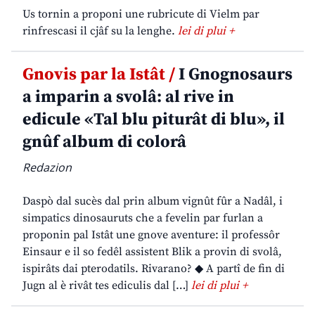
Us tornin a proponi une rubricute di Vielm par
rinfrescasi il cjâf su la lenghe.
lei di plui +
Gnovis par la Istât /
I Gnognosaurs
a imparin a svolâ: al rive in
edicule «Tal blu piturât di blu», il
gnûf album di colorâ
Redazion
Daspò dal sucès dal prin album vignût fûr a Nadâl, i
simpatics dinosauruts che a fevelin par furlan a
proponin pal Istât une gnove aventure: il professôr
Einsaur e il so fedêl assistent Blik a provin di svolâ,
ispirâts dai pterodatils. Rivarano? ◆ A partî de fin di
Jugn al è rivât tes ediculis dal […]
lei di plui +