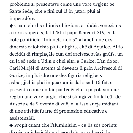
probleme si presentave come une vore urgjent pe
Sante Sede, che e finì cul lâ in jutori plui ai
imperadôrs.
◆ Cuant che lis ultimis obiezions e i dubis venezians
a forin superâts, tal 1751 il pape Benedet XIV, cu la
bole pontificie “Iniuncta nobis”, al abolì une des
diocesis catolichis plui antighis, chê di Aquilee. Al fo
decidût di rimplaçâle cun doi arcivescovâts gnûfs, un
cu la sô sede a Udin e chel altri a Gurize. L’an dopo,
Carli Micjêl di Attems al deventà il prin Arcivescul di
Gurize, in plui che une des figuris religjosis
asburgjichis plui impuartantis dal secul. Di fat, si
presentà come un fâr pai fedêi che a popolavin une
regjon une vore largje, che si slungjave fin tal cûr de
Austrie e de Slovenie di vuê, e lu fasè ancje midiant
di une ativitât fuarte di promozion educative e
assistenziâl.
◆ Propit cuant che l’Iluminisim – cu lis sôs corints
dispès anticlericâls – al jere daûr a madressi, la