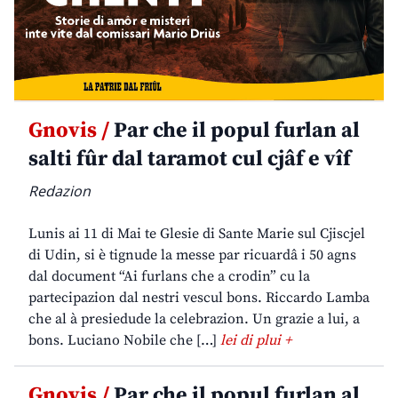
Gnovis /
Par che il popul furlan al
salti fûr dal taramot cul cjâf e vîf
Redazion
Lunis ai 11 di Mai te Glesie di Sante Marie sul Cjiscjel
di Udin, si è tignude la messe par ricuardâ i 50 agns
dal document “Ai furlans che a crodin” cu la
partecipazion dal nestri vescul bons. Riccardo Lamba
che al à presiedude la celebrazion. Un grazie a lui, a
bons. Luciano Nobile che […]
lei di plui +
Gnovis /
Par che il popul furlan al