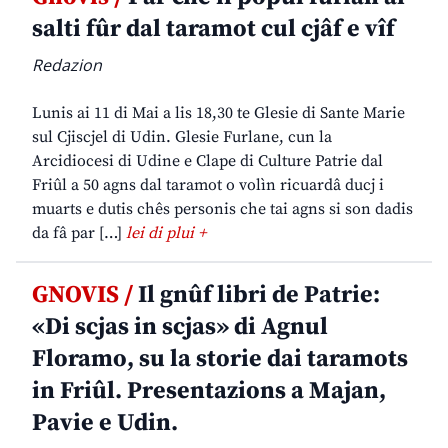
salti fûr dal taramot cul cjâf e vîf
Redazion
Lunis ai 11 di Mai a lis 18,30 te Glesie di Sante Marie
sul Cjiscjel di Udin. Glesie Furlane, cun la
Arcidiocesi di Udine e Clape di Culture Patrie dal
Friûl a 50 agns dal taramot o volìn ricuardâ ducj i
muarts e dutis chês personis che tai agns si son dadis
da fâ par […]
lei di plui +
GNOVIS /
Il gnûf libri de Patrie:
«Di scjas in scjas» di Agnul
Floramo, su la storie dai taramots
in Friûl. Presentazions a Majan,
Pavie e Udin.