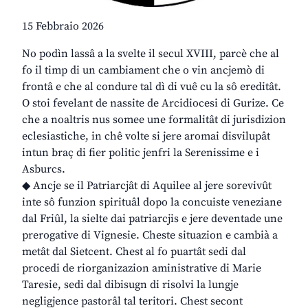
15 Febbraio 2026
No podìn lassâ a la svelte il secul XVIII, parcè che al
fo il timp di un cambiament che o vin ancjemò di
frontâ e che al condure tal dì di vuê cu la sô ereditât.
O stoi fevelant de nassite de Arcidiocesi di Gurize. Ce
che a noaltris nus somee une formalitât di jurisdizion
eclesiastiche, in chê volte si jere aromai disvilupât
intun braç di fier politic jenfri la Serenissime e i
Asburcs.
◆ Ancje se il Patriarcjât di Aquilee al jere sorevivût
inte sô funzion spirituâl dopo la concuiste veneziane
dal Friûl, la sielte dai patriarcjis e jere deventade une
prerogative di Vignesie. Cheste situazion e cambià a
metât dal Sietcent. Chest al fo puartât sedi dal
procedi de riorganizazion aministrative di Marie
Taresie, sedi dal dibisugn di risolvi la lungje
negligjence pastorâl tal teritori. Chest secont