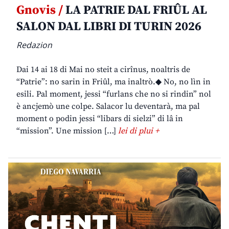
Gnovis /
LA PATRIE DAL FRIÛL AL
SALON DAL LIBRI DI TURIN 2026
Redazion
Dai 14 ai 18 di Mai no steit a cirînus, noaltris de
“Patrie”: no sarin in Friûl, ma inaltrò.◆ No, no lìn in
esili. Pal moment, jessi “furlans che no si rindin” nol
è ancjemò une colpe. Salacor lu deventarà, ma pal
moment o podin jessi “libars di sielzi” di lâ in
“mission”. Une mission […]
lei di plui +