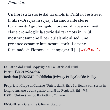
Redazion
Un libri su la storie dai taramots in Friûl nol esisteve.
Il libri «Di scjas in scjas, i taramots inte storie
furlane» di Agnul/Angelo Floramo al ripasse in mût
clâr e cronologjic la storie dai taramots in Friûl,
mostrant tant che il pericul sismic al sedi une
presince costante inte nestre storie. La pene
fortunade di Floramo e acompagne il […]
lei di plui +
La Patrie dal Friûl Copyright © La Patrie dal Friûl
Partita IVA 01299830305
Redazion
RSS/XML
Pubblicità
Privacy Policy
Cookie Policy
Proprietât Clape di Culture “Patrie dal Friûl”. I articui a son scrits in
lenghe furlane e cu la grafie uficiâl de Regjon Friûl – V.J.
USPI – Union Stampe Periodiche Taliane
ENSOUL srl
-
Grafiche GTower Studio