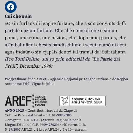
Cui che o sin
«O sin furlans di lenghe furlane, che a son convints di fâ
part de nazion furlane. Che al è come dî che o sin un
popul, une etnie, une nazion, che dopo tancj parons, che
a àn balinât di chestis bandis dilunc i secui, cumò di cent
agns indaûr o sin cjapâts dentri tal tramai dal Stât talian».
(Pre Toni Beline, sul so prin editoriâl de “La Patrie dal
Friûl”, Dicembar 1978)
Progjet finanziât de ARLeF - Agjenzie Regjonâl pe Lenghe Furlane e de Regjon
Autonome Friûl-Vignesie Julie
ANNO 2025
– Contributi ricevuti da Clape di
Culture Patrie dal Friûl – c.f. 01299830305
– erogante: A.R.L.E.F. (Agenzia Regionale per la
Lingua Friulana) C.F. 94094780304 • rif. norm. L.R.
N.29/2007 ART.23 c.2 bis e ART.24 c.7 e 10 • estremi