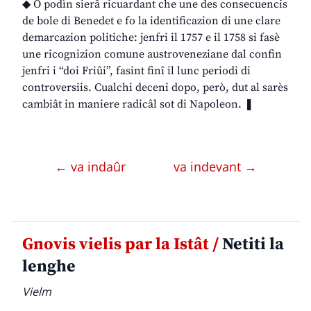
◆ O podìn sierâ ricuardant che une des consecuencis
de bole di Benedet e fo la identificazion di une clare
demarcazion politiche: jenfri il 1757 e il 1758 si fasè
une ricognizion comune austroveneziane dal confin
jenfri i “doi Friûi”, fasint finî il lunc periodi di
controversiis. Cualchi deceni dopo, però, dut al sarès
cambiât in maniere radicâl sot di Napoleon. ❚
← va indaûr
va indevant →
Gnovis vielis par la Istât /
Netiti la
lenghe
Vielm