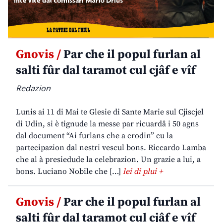
Gnovis /
Par che il popul furlan al
salti fûr dal taramot cul cjâf e vîf
Redazion
Lunis ai 11 di Mai te Glesie di Sante Marie sul Cjiscjel
di Udin, si è tignude la messe par ricuardâ i 50 agns
dal document “Ai furlans che a crodin” cu la
partecipazion dal nestri vescul bons. Riccardo Lamba
che al à presiedude la celebrazion. Un grazie a lui, a
bons. Luciano Nobile che […]
lei di plui +
Gnovis /
Par che il popul furlan al
salti fûr dal taramot cul cjâf e vîf