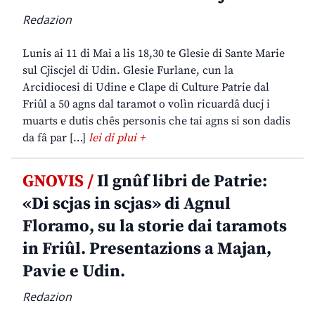
Redazion
Lunis ai 11 di Mai a lis 18,30 te Glesie di Sante Marie
sul Cjiscjel di Udin. Glesie Furlane, cun la
Arcidiocesi di Udine e Clape di Culture Patrie dal
Friûl a 50 agns dal taramot o volìn ricuardâ ducj i
muarts e dutis chês personis che tai agns si son dadis
da fâ par […]
lei di plui +
GNOVIS /
Il gnûf libri de Patrie:
«Di scjas in scjas» di Agnul
Floramo, su la storie dai taramots
in Friûl. Presentazions a Majan,
Pavie e Udin.
Redazion