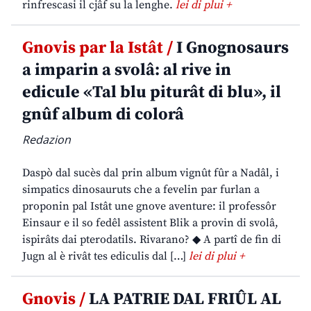
rinfrescasi il cjâf su la lenghe.
lei di plui +
Gnovis par la Istât /
I Gnognosaurs
a imparin a svolâ: al rive in
edicule «Tal blu piturât di blu», il
gnûf album di colorâ
Redazion
Daspò dal sucès dal prin album vignût fûr a Nadâl, i
simpatics dinosauruts che a fevelin par furlan a
proponin pal Istât une gnove aventure: il professôr
Einsaur e il so fedêl assistent Blik a provin di svolâ,
ispirâts dai pterodatils. Rivarano? ◆ A partî de fin di
Jugn al è rivât tes ediculis dal […]
lei di plui +
Gnovis /
LA PATRIE DAL FRIÛL AL