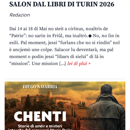
SALON DAL LIBRI DI TURIN 2026
Redazion
Dai 14 ai 18 di Mai no steit a cirînus, noaltris de
“Patrie”: no sarin in Friûl, ma inaltrò.◆ No, no lìn in
esili. Pal moment, jessi “furlans che no si rindin” nol
è ancjemò une colpe. Salacor lu deventarà, ma pal
moment o podin jessi “libars di sielzi” di lâ in
“mission”. Une mission […]
lei di plui +