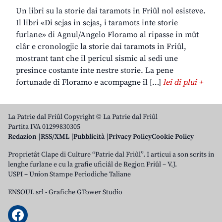
Un libri su la storie dai taramots in Friûl nol esisteve.
Il libri «Di scjas in scjas, i taramots inte storie
furlane» di Agnul/Angelo Floramo al ripasse in mût
clâr e cronologjic la storie dai taramots in Friûl,
mostrant tant che il pericul sismic al sedi une
presince costante inte nestre storie. La pene
fortunade di Floramo e acompagne il […]
lei di plui +
La Patrie dal Friûl Copyright © La Patrie dal Friûl
Partita IVA 01299830305
Redazion
RSS/XML
Pubblicità
Privacy Policy
Cookie Policy
Proprietât Clape di Culture “Patrie dal Friûl”. I articui a son scrits in
lenghe furlane e cu la grafie uficiâl de Regjon Friûl – V.J.
USPI – Union Stampe Periodiche Taliane
ENSOUL srl
-
Grafiche GTower Studio