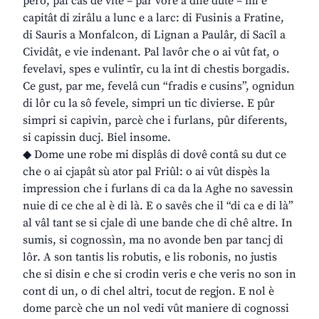
però, pai câs de vite – par vore a dîle dute – mi è
capitât di zirâlu a lunc e a larc: di Fusinis a Fratine,
di Sauris a Monfalcon, di Lignan a Paulâr, di Sacîl a
Cividât, e vie indenant. Pal lavôr che o ai vût fat, o
fevelavi, spes e vulintîr, cu la int di chestis borgadis.
Ce gust, par me, fevelâ cun “fradis e cusins”, ognidun
di lôr cu la sô fevele, simpri un tic divierse. E pûr
simpri si capivin, parcè che i furlans, pûr diferents,
si capissin ducj. Biel insome.
◆ Dome une robe mi displâs di dovê contâ su dut ce
che o ai cjapât sù ator pal Friûl: o ai vût dispès la
impression che i furlans di ca da la Aghe no savessin
nuie di ce che al è di là. E o savês che il “di ca e di là”
al vâl tant se si cjale di une bande che di chê altre. In
sumis, si cognossìn, ma no avonde ben par tancj di
lôr. A son tantis lis robutis, e lis robonis, no justis
che si disin e che si crodin veris e che veris no son in
cont di un, o di chel altri, tocut de regjon. E nol è
dome parcè che un nol vedi vût maniere di cognossi