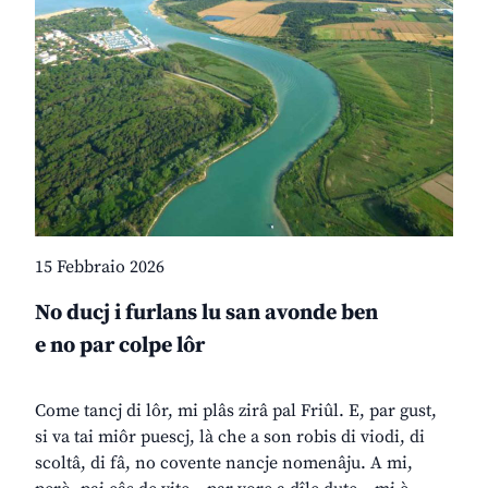
15 Febbraio 2026
No ducj i furlans lu san avonde ben
e no par colpe lôr
Come tancj di lôr, mi plâs zirâ pal Friûl. E, par gust,
si va tai miôr puescj, là che a son robis di viodi, di
scoltâ, di fâ, no covente nancje nomenâju. A mi,