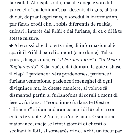
la realtât. Al displâs dîlu, ma al è ancje e soredut
parcè che “cualchidun”, par desenis di agns, al à fat
di dut, doprant ogni mieç e soredut la informazion,
par fânus crodi che… robis diferentis de realtât,
cuintri i interès dal Friûl e dai furlans, di ca o di là te
stesse misure.
◆ Al è cussì che di cierts mieç di informazion al è
sparît il Friûl di soreli a mont (e no dome). Tal so
puest, di agns incà, ve “
il Pordenonese
” o “l
a Destra
Tagliamento
”. E dai vuê, e dai doman, la gote e sbuse
il clap! E pazience i vêrs pordenonês, pazience i
furlans venetofons, pazience i meneghei di ogni
divignince ma, in cheste maniere, si voleve fâ
dismenteâ parfin ai furlanofons di soreli a mont di
jessi… furlans. E “sono inmò furlans te Diestre
Tiliment?” si domandaran cetancj di lôr che a son
colâts te vuaite. A ‘nd è, e a ‘nd è tancj. O sin inmò
maiorance, ancje se leìnt i gjornâi di chenti o
scoltant la RAI, al somearès di no. Achì, un tocut par