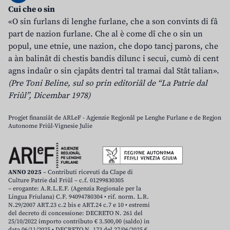
Cui che o sin
«O sin furlans di lenghe furlane, che a son convints di fâ
part de nazion furlane. Che al è come dî che o sin un
popul, une etnie, une nazion, che dopo tancj parons, che
a àn balinât di chestis bandis dilunc i secui, cumò di cent
agns indaûr o sin cjapâts dentri tal tramai dal Stât talian».
(Pre Toni Beline, sul so prin editoriâl de “La Patrie dal
Friûl”, Dicembar 1978)
Progjet finanziât de ARLeF - Agjenzie Regjonâl pe Lenghe Furlane e de Regjon
Autonome Friûl-Vignesie Julie
ANNO 2025
– Contributi ricevuti da Clape di
Culture Patrie dal Friûl – c.f. 01299830305
– erogante: A.R.L.E.F. (Agenzia Regionale per la
Lingua Friulana) C.F. 94094780304 • rif. norm. L.R.
N.29/2007 ART.23 c.2 bis e ART.24 c.7 e 10 • estremi
del decreto di concessione: DECRETO N. 261 del
25/10/2022 importo contributo € 3.500,00 (saldo) in
data 06/11/2025 • DECRETO N. 173 del 27/06/2025 €