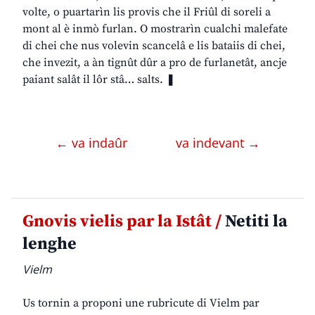
volte, o puartarìn lis provis che il Friûl di soreli a
mont al è inmò furlan. O mostrarìn cualchi malefate
di chei che nus volevin scancelâ e lis bataiis di chei,
che invezit, a àn tignût dûr a pro de furlanetât, ancje
paiant salât il lôr stâ… salts. ❚
← va indaûr
va indevant →
Gnovis vielis par la Istât /
Netiti la
lenghe
Vielm
Us tornin a proponi une rubricute di Vielm par