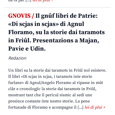
GNOVIS /
Il gnûf libri de Patrie:
«Di scjas in scjas» di Agnul
Floramo, su la storie dai taramots
in Friûl. Presentazions a Majan,
Pavie e Udin.
Redazion
Un libri su la storie dai taramots in Friûl nol esisteve.
Il libri «Di scjas in scjas, i taramots inte storie
furlane» di Agnul/Angelo Floramo al ripasse in mût
clâr e cronologjic la storie dai taramots in Friûl,
mostrant tant che il pericul sismic al sedi une
presince costante inte nestre storie. La pene
fortunade di Floramo e acompagne il […]
lei di plui +