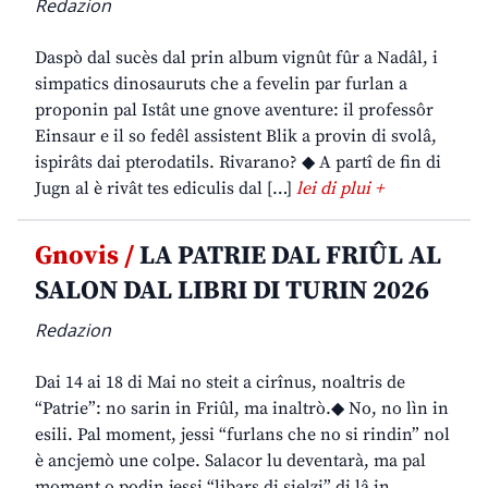
Redazion
Daspò dal sucès dal prin album vignût fûr a Nadâl, i
simpatics dinosauruts che a fevelin par furlan a
proponin pal Istât une gnove aventure: il professôr
Einsaur e il so fedêl assistent Blik a provin di svolâ,
ispirâts dai pterodatils. Rivarano? ◆ A partî de fin di
Jugn al è rivât tes ediculis dal […]
lei di plui +
Gnovis /
LA PATRIE DAL FRIÛL AL
SALON DAL LIBRI DI TURIN 2026
Redazion
Dai 14 ai 18 di Mai no steit a cirînus, noaltris de
“Patrie”: no sarin in Friûl, ma inaltrò.◆ No, no lìn in
esili. Pal moment, jessi “furlans che no si rindin” nol
è ancjemò une colpe. Salacor lu deventarà, ma pal
moment o podin jessi “libars di sielzi” di lâ in