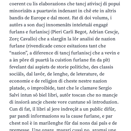
coerent cu lis elaborazions che tancj ativiscj di popui
minorizâts a puartavin indenant in chê ete in altris
bandis de Europe e dal mont. Fat di doi volums, i
autôrs a son ducj innomenâts inteletuâi engagé
furlans e furlaniscj (Pieri Carli Begot, Adrian Cescje,
Zorç Cavallo) che a slargjin la lôr analisi de nazion
furlane (rivendicade cence esitazions tant che
“nazion”, a diference di tancj furlaniscj che a vevin e
a àn pôre di puartâ la cuistion furlane fin da pît)
fevelant dai aspiets de storie politiche, des classis
sociâls, dal lavôr, de lenghe, de leterature, de
economie e de religjon di cheste nestre nazion
platade, o improibide, tant che le clamave Sergio
Salvi intun sô biel libri, autôr toscan che no mancje
di insiorâ ancje cheste vore cuntune sô introduzion.
Cun di fat, il libri al jere indreçât a un public difûr,
par pandi informazions su la cause furlane, e par
chest nol è in marilenghe fûr dai nons dai paîs e de
premesse. Une opare, magari cussì no, aromai une