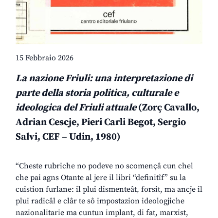
15 Febbraio 2026
La nazione Friuli: una interpretazione di
parte della storia politica, culturale e
ideologica del Friuli attuale
(Zorç Cavallo,
Adrian Cescje, Pieri Carli Begot, Sergio
Salvi, CEF – Udin, 1980)
“Cheste rubriche no podeve no scomençâ cun chel
che pai agns Otante al jere il libri “definitîf” su la
cuistion furlane: il plui dismenteât, forsit, ma ancje il
plui radicâl e clâr te sô impostazion ideologjiche
nazionalitarie ma cuntun implant, di fat, marxist,