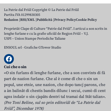
La Patrie dal Friûl Copyright © La Patrie dal Friûl
Partita IVA 01299830305
Redazion
RSS/XML
Pubblicità
Privacy Policy
Cookie Policy
Proprietât Clape di Culture “Patrie dal Friûl”. I articui a son scrits in
lenghe furlane e cu la grafie uficiâl de Regjon Friûl – V.J.
USPI – Union Stampe Periodiche Taliane
ENSOUL srl
-
Grafiche GTower Studio
Cui che o sin
«O sin furlans di lenghe furlane, che a son convints di fâ
part de nazion furlane. Che al è come dî che o sin un
popul, une etnie, une nazion, che dopo tancj parons, che
a àn balinât di chestis bandis dilunc i secui, cumò di cent
agns indaûr o sin cjapâts dentri tal tramai dal Stât talian».
(Pre Toni Beline, sul so prin editoriâl de “La Patrie dal
Friûl”, Dicembar 1978)