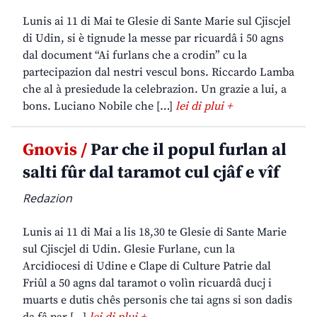
Lunis ai 11 di Mai te Glesie di Sante Marie sul Cjiscjel
di Udin, si è tignude la messe par ricuardâ i 50 agns
dal document “Ai furlans che a crodin” cu la
partecipazion dal nestri vescul bons. Riccardo Lamba
che al à presiedude la celebrazion. Un grazie a lui, a
bons. Luciano Nobile che […]
lei di plui +
Gnovis /
Par che il popul furlan al
salti fûr dal taramot cul cjâf e vîf
Redazion
Lunis ai 11 di Mai a lis 18,30 te Glesie di Sante Marie
sul Cjiscjel di Udin. Glesie Furlane, cun la
Arcidiocesi di Udine e Clape di Culture Patrie dal
Friûl a 50 agns dal taramot o volìn ricuardâ ducj i
muarts e dutis chês personis che tai agns si son dadis
da fâ par […]
lei di plui +