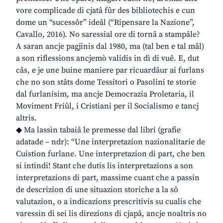
vore complicade di cjatâ fûr des bibliotechis e cun
dome un “sucessôr” ideâl (“Ripensare la Nazione”,
Cavallo, 2016). No saressial ore di tornâ a stampâle?
A saran ancje pagjinis dal 1980, ma (tal ben e tal mâl)
a son riflessions ancjemò validis in dì di vuê. E, dut
câs, e je une buine maniere par ricuardâur ai furlans
che no son stâts dome Tessitori o Pasolini te storie
dal furlanisim, ma ancje Democrazia Proletaria, il
Moviment Friûl, i Cristiani per il Socialismo e tancj
altris.
◆ Ma lassìn tabaiâ le premesse dal libri (grafie
adatade – ndr): “Une interpretazion nazionalitarie de
Cuistion furlane. Une interpretazion di part, che ben
si intindi! Stant che dutis lis interpretazions a son
interpretazions di part, massime cuant che a passin
de descrizion di une situazion storiche a la sô
valutazion, o a indicazions prescritivis su cualis che
varessin di sei lis direzions di cjapâ, ancje noaltris no