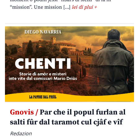
“mission”. Une mission […]
lei di plui +
Gnovis /
Par che il popul furlan al
salti fûr dal taramot cul cjâf e vîf
Redazion