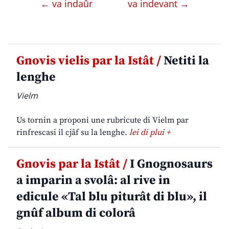
← va indaûr
va indevant →
Gnovis vielis par la Istât /
Netiti la
lenghe
Vielm
Us tornin a proponi une rubricute di Vielm par
rinfrescasi il cjâf su la lenghe.
lei di plui +
Gnovis par la Istât /
I Gnognosaurs
a imparin a svolâ: al rive in
edicule «Tal blu piturât di blu», il
gnûf album di colorâ