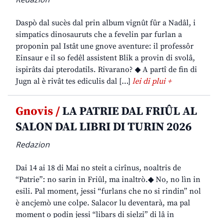
Daspò dal sucès dal prin album vignût fûr a Nadâl, i
simpatics dinosauruts che a fevelin par furlan a
proponin pal Istât une gnove aventure: il professôr
Einsaur e il so fedêl assistent Blik a provin di svolâ,
ispirâts dai pterodatils. Rivarano? ◆ A partî de fin di
Jugn al è rivât tes ediculis dal […]
lei di plui +
Gnovis /
LA PATRIE DAL FRIÛL AL
SALON DAL LIBRI DI TURIN 2026
Redazion
Dai 14 ai 18 di Mai no steit a cirînus, noaltris de
“Patrie”: no sarin in Friûl, ma inaltrò.◆ No, no lìn in
esili. Pal moment, jessi “furlans che no si rindin” nol
è ancjemò une colpe. Salacor lu deventarà, ma pal
moment o podin jessi “libars di sielzi” di lâ in