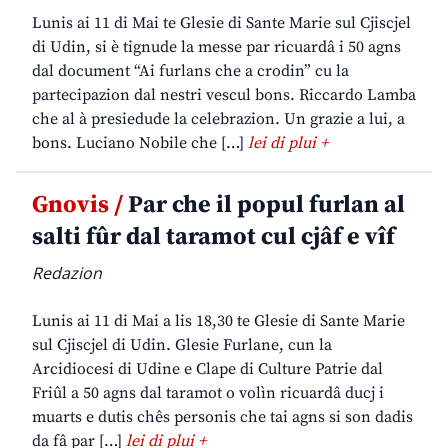
Lunis ai 11 di Mai te Glesie di Sante Marie sul Cjiscjel
di Udin, si è tignude la messe par ricuardâ i 50 agns
dal document “Ai furlans che a crodin” cu la
partecipazion dal nestri vescul bons. Riccardo Lamba
che al à presiedude la celebrazion. Un grazie a lui, a
bons. Luciano Nobile che […]
lei di plui +
Gnovis /
Par che il popul furlan al
salti fûr dal taramot cul cjâf e vîf
Redazion
Lunis ai 11 di Mai a lis 18,30 te Glesie di Sante Marie
sul Cjiscjel di Udin. Glesie Furlane, cun la
Arcidiocesi di Udine e Clape di Culture Patrie dal
Friûl a 50 agns dal taramot o volìn ricuardâ ducj i
muarts e dutis chês personis che tai agns si son dadis
da fâ par […]
lei di plui +