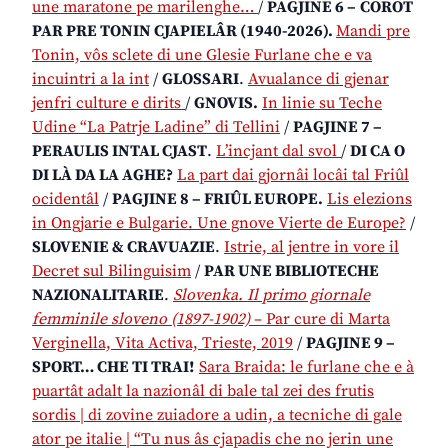
une maratone pe marilenghe…
/
PAGJINE 6 –
COROT
PAR PRE TONIN CJAPIELÂR (1940-2026).
Mandi pre
Tonin, vôs sclete di une Glesie Furlane che e va
incuintri a la int
/
GLOSSARI
.
Avualance di gjenar
jenfri culture e dirits
/
GNOVIS.
In linie su Teche
Udine “La Patrje Ladine” di Tellini
/
PAGJINE 7 –
PERAULIS INTAL CJAST
.
L’incjant dal svol
/
DI CA O
DI LÀ DA LA AGHE?
La part dai gjornâi locâi tal Friûl
ocidentâl
/
PAGJINE 8 – FRIÛL EUROPE.
Lis elezions
in Ongjarie e Bulgarie. Une gnove Vierte de Europe?
/
SLOVENIE & CRAVUAZIE
.
Istrie, al jentre in vore il
Decret sul Bilinguisim
/
PAR UNE BIBLIOTECHE
NAZIONALITARIE
.
Slovenka. Il primo giornale
femminile sloveno (1897-1902)
– Par cure di Marta
Verginella, Vita Activa, Trieste, 2019
/
PAGJINE 9 –
SPORT… CHE TI TRAI!
Sara Braida: le furlane che e à
puartât adalt la nazionâl di bale tal zei des frutis
sordis | di zovine zuiadore a udin, a tecniche di gale
ator pe italie | “Tu nus âs cjapadis che no jerin une