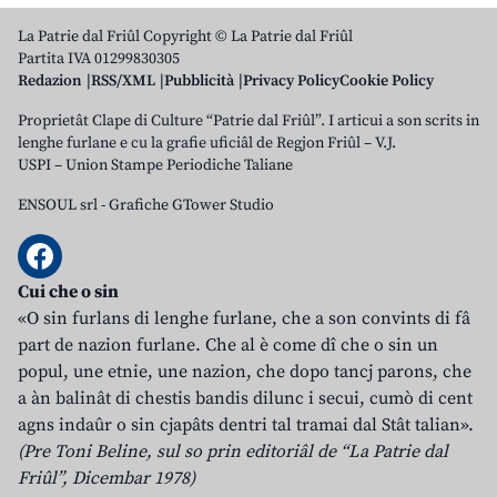
La Patrie dal Friûl Copyright © La Patrie dal Friûl
Partita IVA 01299830305
Redazion
RSS/XML
Pubblicità
Privacy Policy
Cookie Policy
Proprietât Clape di Culture “Patrie dal Friûl”. I articui a son scrits in
lenghe furlane e cu la grafie uficiâl de Regjon Friûl – V.J.
USPI – Union Stampe Periodiche Taliane
ENSOUL srl
-
Grafiche GTower Studio
Cui che o sin
«O sin furlans di lenghe furlane, che a son convints di fâ
part de nazion furlane. Che al è come dî che o sin un
popul, une etnie, une nazion, che dopo tancj parons, che
a àn balinât di chestis bandis dilunc i secui, cumò di cent
agns indaûr o sin cjapâts dentri tal tramai dal Stât talian».
(Pre Toni Beline, sul so prin editoriâl de “La Patrie dal
Friûl”, Dicembar 1978)