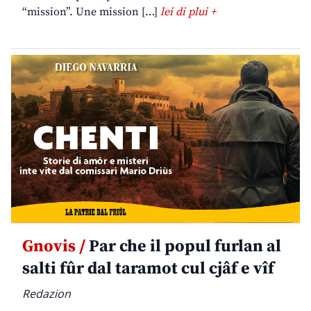
“mission”. Une mission […]
lei di plui +
Gnovis /
Par che il popul furlan al
salti fûr dal taramot cul cjâf e vîf
Redazion