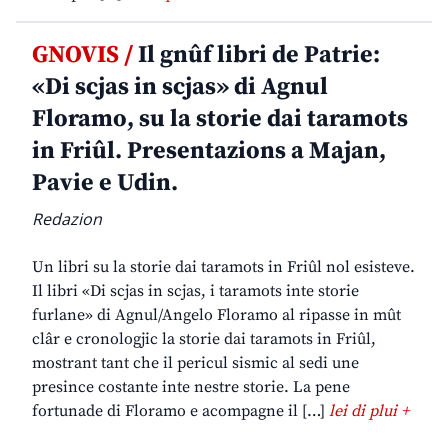
GNOVIS /
Il gnûf libri de Patrie:
«Di scjas in scjas» di Agnul
Floramo, su la storie dai taramots
in Friûl. Presentazions a Majan,
Pavie e Udin.
Redazion
Un libri su la storie dai taramots in Friûl nol esisteve.
Il libri «Di scjas in scjas, i taramots inte storie
furlane» di Agnul/Angelo Floramo al ripasse in mût
clâr e cronologjic la storie dai taramots in Friûl,
mostrant tant che il pericul sismic al sedi une
presince costante inte nestre storie. La pene
fortunade di Floramo e acompagne il […]
lei di plui +