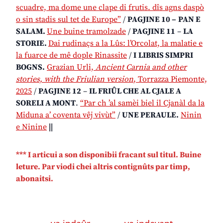
scuadre, ma dome une clape di frutis. dîs agns daspò
o sin stadis sul tet de Europe”
/
PAGJINE 10 –
PAN E
SALAM.
Une buine tramolzade
/
PAGJINE 11
–
LA
STORIE.
Dai rudinaçs a la Lûs: l’Orcolat, la malatie e
la fuarce de mê dople Rinassite
/
I
LIBRIS SIMPRI
BOGNS.
Grazian Urli,
Ancient Carnia and other
stories, with the Friulian version
, Torrazza Piemonte,
2025
/
PAGJINE 12
–
IL FRIÛL CHE AL CJALE A
SORELI A MONT
.
“Par ch ’al samèi biel il Cjanàl da la
Miduna a’ coventa vêj vivùt”
/
UNE PERAULE.
Ninin
e Ninine
||
*** I articui a son disponibii fracant sul titul. Buine
leture. Par viodi chei altris contignûts par timp,
abonaitsi.