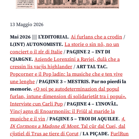
13 Maggio 2026
Mai 2026
||||
L’EDITORIAL
.
Ai furlans che a crodin
/
L(INT) AUTONOMISTE.
La storie o sin nô, no un
conciert o il zîr di Italie
/
PAGJINE 2
– INT DI
CJARGNE.
Aziende Lorenzini a Raviei, dulà che a
cressin lis vacjis highlander
/
ART TAL TAC.
Popcorner e il Pop ladin: la musiche che e ten vive
une lenghe
/
PAGJINE 3 – MESTRIS. Par no pierdi la
memorie.
«O soi pe autodeterminazion dal popul
furlan, intune dimension di solidarietât tra i popui».
Interviste cun Carli Pup
/
PAGJINE 4 –
L’INOVÂL.
Vincj agns di Enoarmoniis: il Friûl al maride la
musiche e il vin
/
PAGJINE 5 –
TROI DI AQUILEE
.
4.
Di Cormons a Madone di Mont
. Tal cûr dal Cuei, dal
cjistiel di Trus ae tiere di Çorut
/
LA PIÇADE.
FurlRun