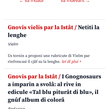
← va indaûr
va indevant →
Gnovis vielis par la Istât /
Netiti la
lenghe
Vielm
Us tornin a proponi une rubricute di Vielm par
rinfrescasi il cjâf su la lenghe.
lei di plui +
Gnovis par la Istât /
I Gnognosaurs
a imparin a svolâ: al rive in
edicule «Tal blu piturât di blu», il
gnûf album di colorâ
Redazion