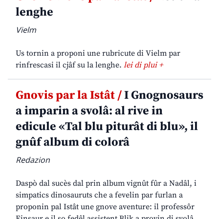
lenghe
Vielm
Us tornin a proponi une rubricute di Vielm par
rinfrescasi il cjâf su la lenghe.
lei di plui +
Gnovis par la Istât /
I Gnognosaurs
a imparin a svolâ: al rive in
edicule «Tal blu piturât di blu», il
gnûf album di colorâ
Redazion
Daspò dal sucès dal prin album vignût fûr a Nadâl, i
simpatics dinosauruts che a fevelin par furlan a
proponin pal Istât une gnove aventure: il professôr
Einsaur e il so fedêl assistent Blik a provin di svolâ,