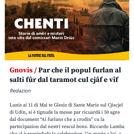
Gnovis /
Par che il popul furlan al
salti fûr dal taramot cul cjâf e vîf
Redazion
Lunis ai 11 di Mai te Glesie di Sante Marie sul Cjiscjel
di Udin, si è tignude la messe par ricuardâ i 50 agns
dal document “Ai furlans che a crodin” cu la
partecipazion dal nestri vescul bons. Riccardo Lamba
che al à presiedude la celebrazion. Un grazie a lui, a