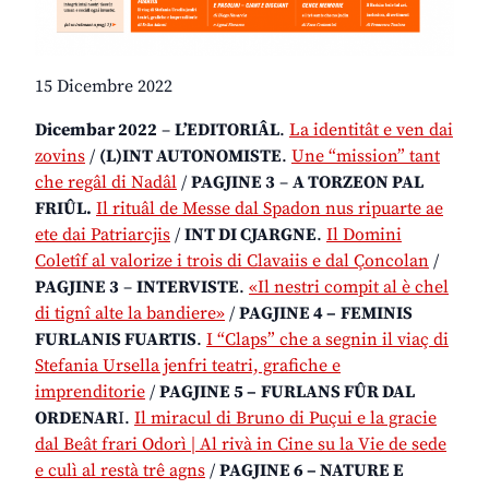
15 Dicembre 2022
Dicembar 2022
–
L’EDITORIÂL
.
La identitât e ven dai
zovins
/
(L)INT AUTONOMISTE
.
Une “mission” tant
che regâl di Nadâl
/
PAGJINE 3
–
A TORZEON PAL
FRIÛL.
Il rituâl de Messe dal Spadon nus ripuarte ae
ete dai Patriarcjis
/
INT DI CJARGNE
.
Il Domini
Coletîf al valorize i trois di Clavaiis e dal Çoncolan
/
PAGJINE 3
–
INTERVISTE
.
«Il nestri compit al è chel
di tignî alte la bandiere»
/
PAGJINE 4 –
FEMINIS
FURLANIS FUARTIS
.
I “Claps” che a segnin il viaç di
Stefania Ursella jenfri teatri, grafiche e
imprenditorie
/
PAGJINE 5 –
FURLANS FÛR DAL
ORDENAR
I.
Il miracul di Bruno di Puçui e la gracie
dal Beât frari Odorì | Al rivà in Cine su la Vie de sede
e culì al restà trê agns
/
PAGJINE 6 – NATURE E