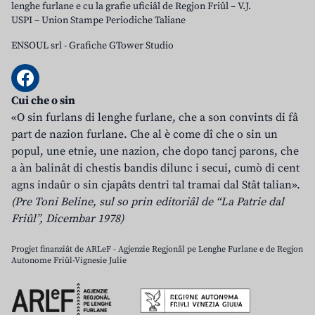
lenghe furlane e cu la grafie uficiâl de Regjon Friûl – V.J.
USPI – Union Stampe Periodiche Taliane
ENSOUL srl
-
Grafiche GTower Studio
Cui che o sin
«O sin furlans di lenghe furlane, che a son convints di fâ
part de nazion furlane. Che al è come dî che o sin un
popul, une etnie, une nazion, che dopo tancj parons, che
a àn balinât di chestis bandis dilunc i secui, cumò di cent
agns indaûr o sin cjapâts dentri tal tramai dal Stât talian».
(Pre Toni Beline, sul so prin editoriâl de “La Patrie dal
Friûl”, Dicembar 1978)
Progjet finanziât de ARLeF - Agjenzie Regjonâl pe Lenghe Furlane e de Regjon
Autonome Friûl-Vignesie Julie