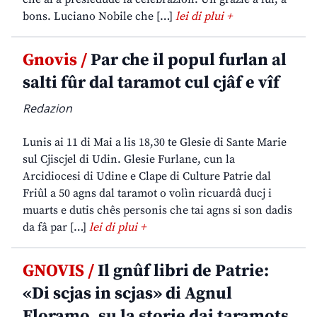
bons. Luciano Nobile che […]
lei di plui +
Gnovis /
Par che il popul furlan al
salti fûr dal taramot cul cjâf e vîf
Redazion
Lunis ai 11 di Mai a lis 18,30 te Glesie di Sante Marie
sul Cjiscjel di Udin. Glesie Furlane, cun la
Arcidiocesi di Udine e Clape di Culture Patrie dal
Friûl a 50 agns dal taramot o volìn ricuardâ ducj i
muarts e dutis chês personis che tai agns si son dadis
da fâ par […]
lei di plui +
GNOVIS /
Il gnûf libri de Patrie:
«Di scjas in scjas» di Agnul
Floramo, su la storie dai taramots