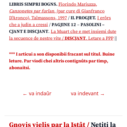
LIBRIS SIMPRI BOGNS.
Fiorindo Mariuzza,
Canzonetes par furlan
, (par cure di Gianfranco
D’Aronco), Talmassons, 1997
/
IL PROGJET.
I erôrs
che a judin a cressi
/
PAGJINE 12
–
PASOLINI –
CJANT E DISCJANT
.
La Muart che e met insiemi dute
la secuence de nestre vite /
DISCJANT
. Letare a PPP
||
*
** I articui a son disponibii fracant sul titul. Buine
leture. Par viodi chei altris contignûts par timp,
abonaitsi.
← va indaûr
va indevant →
Gnovis vielis par la Istât /
Netiti la