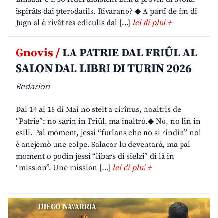
ispirâts dai pterodatils. Rivarano? ◆ A partî de fin di
Jugn al è rivât tes ediculis dal […]
lei di plui +
Gnovis /
LA PATRIE DAL FRIÛL AL
SALON DAL LIBRI DI TURIN 2026
Redazion
Dai 14 ai 18 di Mai no steit a cirînus, noaltris de
“Patrie”: no sarin in Friûl, ma inaltrò.◆ No, no lìn in
esili. Pal moment, jessi “furlans che no si rindin” nol
è ancjemò une colpe. Salacor lu deventarà, ma pal
moment o podin jessi “libars di sielzi” di lâ in
“mission”. Une mission […]
lei di plui +