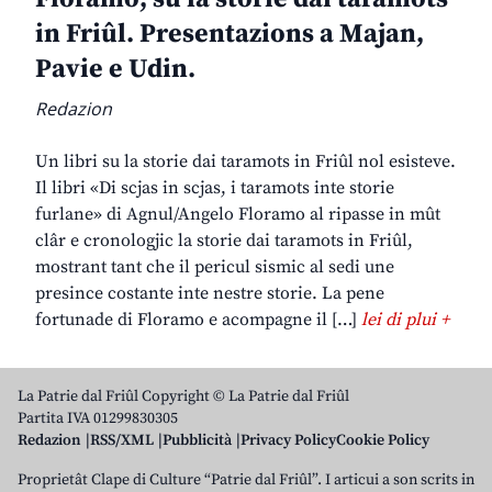
in Friûl. Presentazions a Majan,
Pavie e Udin.
Redazion
Un libri su la storie dai taramots in Friûl nol esisteve.
Il libri «Di scjas in scjas, i taramots inte storie
furlane» di Agnul/Angelo Floramo al ripasse in mût
clâr e cronologjic la storie dai taramots in Friûl,
mostrant tant che il pericul sismic al sedi une
presince costante inte nestre storie. La pene
fortunade di Floramo e acompagne il […]
lei di plui +
La Patrie dal Friûl Copyright © La Patrie dal Friûl
Partita IVA 01299830305
Redazion
RSS/XML
Pubblicità
Privacy Policy
Cookie Policy
Proprietât Clape di Culture “Patrie dal Friûl”. I articui a son scrits in