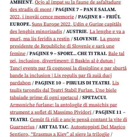
AMBIENT
.
Ocjo al impat su la faune de asfaltadure
des stradis di mont
/
PAGJINE 7 –
PAN E SALAM.
2022, i inovâi cence memorie
/
PAGJINE 8 – FRIÛL
EUROPE.
Suns Europe 2022, Udin e Gurize capitâls
des lenghis minorizadis
/
AUSTRIE
.
La lenghe e va a
murî, ma lis feridis a restin
/
SLOVENIE
.
La gnove
presidente de Republiche di Slovenie e sarà une
femine
/
PAGJINE 9 – SPORT… CHE TI TRAI.
Bale tal
zei, inclusion, divertiment: il Baskin al è dutun |
Tancj events par fâ cognossi la dissipline e par sburtâ
bande la inclusion | Lis regulis par fâ zuiâ ducj
pardabon
/
PAGJINE 10
–
PIRULIS DI TEATRI
.
Lis
taulis tarondis dal Teatri Stabil Furlan. Une biele
tabaiade prime di ogni spetacul
/
SPETACUI
.
Armoniche furlane: la antologjie di musichis par
strument a soflet di Massimo Pividori
/
PAGJINE 11
–
TEATRI
.
Cemût fâ ridi e ancje pensâ contant la vite di
Guarnerius
/
ART TAL TAC
.
Autostoppisti Del Magico
Sentiero, “Erasmus a Kiev” al siere la trilogjie
/